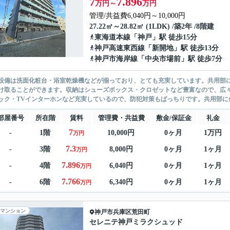
7
7.896
万円～
万円
管理/共益費6,040円～10,000円
27.22㎡～28.82㎡ (1LDK) /築2年 /8階建
東海道本線
「
神戸
」駅 徒歩15分
神戸高速東西線
「
新開地
」駅 徒歩13分
神戸市海岸線
「
中央市場前
」駅 徒歩7分
設備は洗面化粧台・浴室乾燥機などが揃っており、とても充実しています。共用部
け取ることができます。収納はシューズボックス・クロゼットなど豊富なので、広
ック・TVインターホンなど充実しているので、防犯対策もばっちりです。共用部に住
部屋番号
所在階
賃料
管理費・共益費
敷金/保証金
礼金
7
-
1階
10,000円
0ヶ月
1万円
万円
7.3
-
3階
8,000円
0ヶ月
1ヶ月
万円
7.896
-
4階
6,040円
0ヶ月
1ヶ月
万円
7.766
-
6階
6,340円
0ヶ月
1ヶ月
万円
マンション
神戸市兵庫区
荒田町
セレニテ神戸ミラクシュッド