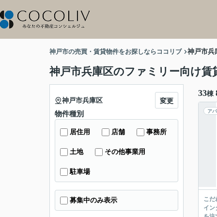
神戸市の売買・賃貸物件をお探しならココリブ
神戸市兵
神戸市兵庫区のファミリー向け賃
33
棟
神戸市兵庫区
変更
アパ
物件種別
居住用
店舗
事務所
土地
その他事業用
駐車場
こだ
募集中のみ表示
イン
を注