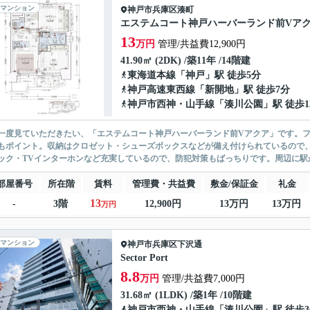
マンション
神戸市兵庫区
湊町
エステムコート神戸ハーバーランド前Vア
13
万円
管理/共益費12,900円
41.90㎡ (2DK) /築11年 /14階建
東海道本線
「
神戸
」駅 徒歩5分
神戸高速東西線
「
新開地
」駅 徒歩7分
神戸市西神・山手線
「
湊川公園
」駅 徒歩1
一度見ていただきたい、「エステムコート神戸ハーバーランド前Vアクア」です。フ
もポイント。収納はクロゼット・シューズボックスなどが備え付けられているので
ック・TVインターホンなど充実しているので、防犯対策もばっちりです。周辺に駅が
部屋番号
所在階
賃料
管理費・共益費
敷金/保証金
礼金
13
-
3階
12,900円
13万円
13万円
万円
マンション
神戸市兵庫区
下沢通
Sector Port
8.8
万円
管理/共益費7,000円
31.68㎡ (1LDK) /築1年 /10階建
神戸市西神・山手線
「
湊川公園
」駅 徒歩