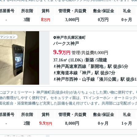
部屋番号
所在階
賃料
管理費・共益費
敷金/保証金
礼金
8
-
3階
3,000円
0万円
0ヶ月
万円
マンション
神戸市兵庫区
湊町
パークス神戸
9.9
万円
管理/共益費8,000円
37.16㎡ (1LDK) /新築 /5階建
神戸高速東西線
「
新開地
」駅 徒歩5分
東海道本線
「
神戸
」駅 徒歩7分
神戸市西神・山手線
「
湊川公園
」駅 徒歩1
にはファミリーマート 神戸湊町店(徒歩4分)がありちょっとした買い物に便利です
物の整理がしやすく便利です。セキュリティ面は、TVインターホン・オートロック
面化粧台・浴室乾燥機など充実した設備を備え付けています。共用部には宅配ボックス
部屋番号
所在階
賃料
管理費・共益費
敷金/保証金
礼金
9.9
-
2階
8,000円
0ヶ月
1ヶ月
万円