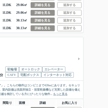
1LDK
29.06㎡
詳細を見る
追加する
1LDK
29.06㎡
詳細を見る
追加する
1LDK
30.13㎡
詳細を見る
追加する
1LDK
30.13㎡
詳細を見る
追加する
駐輪場
オートロック
エレベーター
CATV
宅配ボックス
インターネット対応
7分
」。こちらの物件はコンビニまで428mにあります。セキュリ
。室内設備は洗面所独立・浴室乾燥機など充実した設備を備え
を検討している方にぴったりな物件...
もっと見る
間取り
面積
詳細
お気に入り