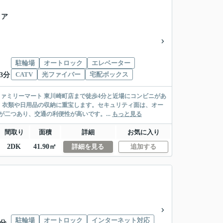
クア
駐輪場
オートロック
エレベーター
CATV
光ファイバー
宅配ボックス
3分
ァミリーマート 東川崎町店まで徒歩4分と近場にコンビニがあ
、衣類や日用品の収納に重宝します。セキュリティ面は、オー
二つあり、交通の利便性が高いです。...
もっと見る
間取り
面積
詳細
お気に入り
2DK
41.90㎡
詳細を見る
追加する
駐輪場
オートロック
インターネット対応
3分