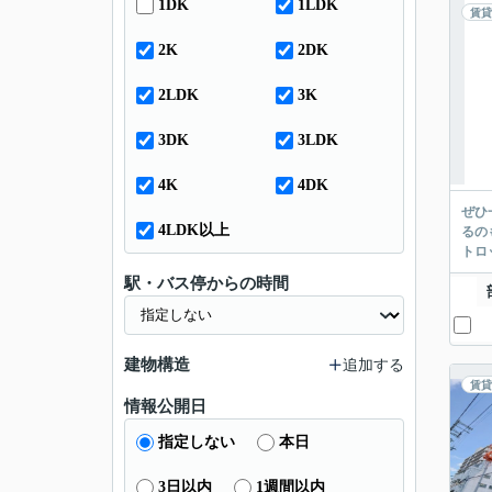
1DK
1LDK
賃貸
2K
2DK
2LDK
3K
3DK
3LDK
4K
4DK
ぜひ
4LDK以上
るの
トロ
駅・バス停からの時間
建物構造
追加する
賃貸
情報公開日
指定しない
本日
3日以内
1週間以内