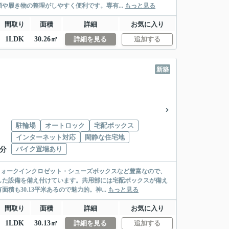
や履き物の整理がしやすく便利です。専有...
もっと見る
間取り
面積
詳細
お気に入り
1LDK
30.26㎡
詳細を見る
追加する
新築
駐輪場
オートロック
宅配ボックス
インターネット対応
閑静な住宅地
バイク置場あり
7分
ウォークインクロゼット・シューズボックスなど豊富なので、
した設備を備え付けています。共用部には宅配ボックスが備え
も30.13平米あるので魅力的。神...
もっと見る
間取り
面積
詳細
お気に入り
1LDK
30.13㎡
詳細を見る
追加する