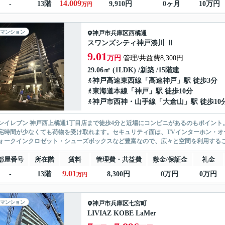
14.009
-
13階
9,910円
0ヶ月
10万円
万円
マンション
神戸市兵庫区
西橘通
スワンズシティ神戸湊川 Ⅱ
9.01
万円
管理/共益費8,300円
29.06㎡ (1LDK) /新築 /15階建
神戸高速東西線
「
高速神戸
」駅 徒歩3分
東海道本線
「
神戸
」駅 徒歩10分
神戸市西神・山手線
「
大倉山
」駅 徒歩10
ンイレブン 神戸西上橘通1丁目店まで徒歩4分と近場にコンビニがあるのもポイン
宅時間が少なくても荷物を受け取れます。セキュリティ面は、TVインターホン・オ
ォークインクロゼット・シューズボックスなど豊富なので、広々と空間を利用すること
部屋番号
所在階
賃料
管理費・共益費
敷金/保証金
礼金
9.01
-
13階
8,300円
0万円
0万円
万円
マンション
神戸市兵庫区
七宮町
LIVIAZ KOBE LaMer