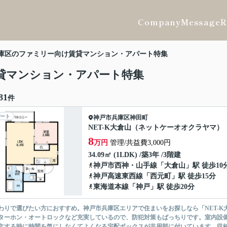
Company
Message
R
庫区のファミリー向け賃貸マンション・アパート特集
貸マンション・アパート特集
81
件
ート
神戸市兵庫区
神田町
NET-K大倉山（ネットケーオオクラヤマ）
8
万円
管理/共益費3,000円
34.09㎡ (1LDK) /築3年 /3階建
神戸市西神・山手線
「
大倉山
」駅 徒歩10
神戸高速東西線
「
西元町
」駅 徒歩15分
東海道本線
「
神戸
」駅 徒歩20分
わりで選びたい方におすすめ。神戸市兵庫区エリアで住まいをお探しなら「NET-K
ターホン・オートロックなど充実しているので、防犯対策もばっちりです。室内設
文する時に時間を気にしなくてよくなる宅配ボックスが共用部に付いています。収納は