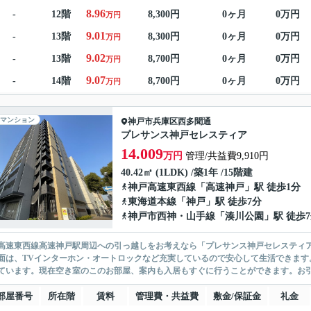
8.96
-
12階
8,300円
0ヶ月
0万円
万円
9.01
-
13階
8,300円
0ヶ月
0万円
万円
9.02
-
13階
8,700円
0ヶ月
0万円
万円
9.07
-
14階
8,700円
0ヶ月
0万円
万円
マンション
神戸市兵庫区
西多聞通
プレサンス神戸セレスティア
14.009
万円
管理/共益費9,910円
40.42㎡ (1LDK) /築1年 /15階建
神戸高速東西線
「
高速神戸
」駅 徒歩1分
東海道本線
「
神戸
」駅 徒歩7分
神戸市西神・山手線
「
湊川公園
」駅 徒歩
高速東西線高速神戸駅周辺への引っ越しをお考えなら「プレサンス神戸セレスティア
面は、TVインターホン・オートロックなど充実しているので安心して生活できます
ています。現在空き室のこのお部屋、案内も入居もすぐに行うことができます。お引越
部屋番号
所在階
賃料
管理費・共益費
敷金/保証金
礼金