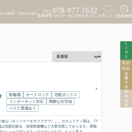
078-977-7632
TEL.
ecruit
Access
営業時間 09:30～18:30
定休日 なし
お気に入り
閲覧履歴
LINE
電話
相談
店舗予約
物件検索
駐輪場
オートロック
宅配ボックス
分
インターネット対応
閑静な住宅地
バイク置場あり
大倉山（ネットケーオオクラヤマ）」。セキュリティ面は、TV
備は洗面化粧台・浴室乾燥機など大変充実しております。荷物
シューズボックス・クロゼットなど...
もっと見る