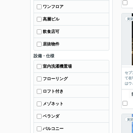
ワンフロア
高層ビル
賃貸
飲食店可
居抜物件
設備・仕様
室内洗濯機置場
セブ
て在
フローリング
はウ
ロフト付き
メゾネット
ベランダ
賃貸
バルコニー