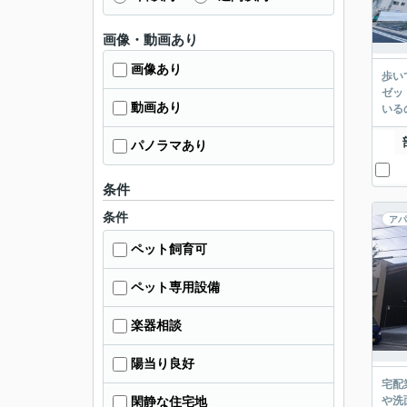
画像・動画あり
画像あり
歩い
ゼッ
動画あり
いる
パノラマあり
条件
条件
アパ
ペット飼育可
ペット専用設備
楽器相談
陽当り良好
宅配
や洗
閑静な住宅地