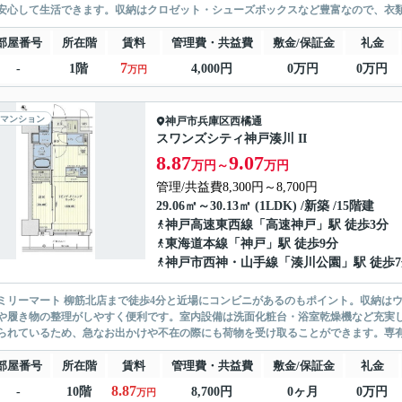
安心して生活できます。収納はクロゼット・シューズボックスなど豊富なので、衣類
部屋番号
所在階
賃料
管理費・共益費
敷金/保証金
礼金
7
-
1階
4,000円
0万円
0万円
万円
マンション
神戸市兵庫区
西橘通
スワンズシティ神戸湊川 II
8.87
9.07
万円～
万円
管理/共益費8,300円～8,700円
29.06㎡～30.13㎡ (1LDK) /新築 /15階建
神戸高速東西線
「
高速神戸
」駅 徒歩3分
東海道本線
「
神戸
」駅 徒歩9分
神戸市西神・山手線
「
湊川公園
」駅 徒歩
ミリーマート 柳筋北店まで徒歩4分と近場にコンビニがあるのもポイント。収納は
や履き物の整理がしやすく便利です。室内設備は洗面化粧台・浴室乾燥機など充実
られているため、急なお出かけや不在の際にも荷物を受け取ることができます。専有面積
部屋番号
所在階
賃料
管理費・共益費
敷金/保証金
礼金
8.87
-
10階
8,700円
0ヶ月
0万円
万円