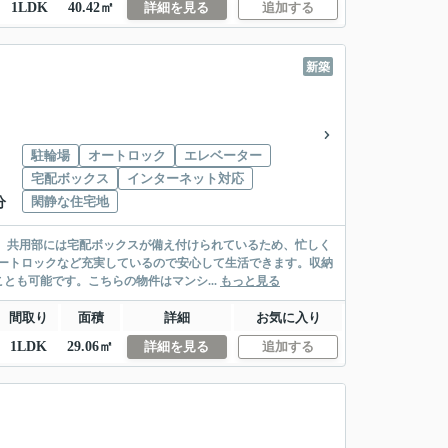
1LDK
40.42㎡
詳細を見る
追加する
新築
駐輪場
オートロック
エレベーター
宅配ボックス
インターネット対応
閑静な住宅地
分
ト。共用部には宅配ボックスが備え付けられているため、忙しく
ートロックなど充実しているので安心して生活できます。収納
も可能です。こちらの物件はマンシ...
もっと見る
間取り
面積
詳細
お気に入り
1LDK
29.06㎡
詳細を見る
追加する