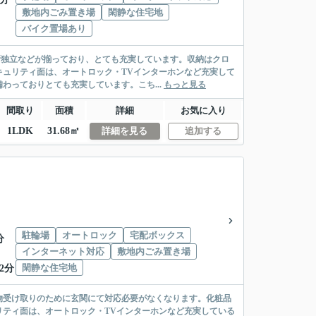
敷地内ごみ置き場
閑静な住宅地
バイク置場あり
所独立などが揃っており、とても充実しています。収納はクロ
ュリティ面は、オートロック・TVインターホンなど充実して
っておりとても充実しています。こち...
もっと見る
間取り
面積
詳細
お気に入り
1LDK
31.68㎡
詳細を見る
追加する
駐輪場
オートロック
宅配ボックス
分
インターネット対応
敷地内ごみ置き場
閑静な住宅地
2分
物受け取りのために玄関にて対応必要がなくなります。化粧品
ティ面は、オートロック・TVインターホンなど充実している