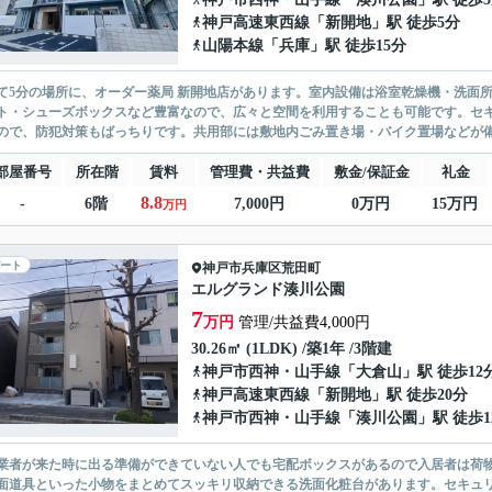
神戸高速東西線
「
新開地
」駅 徒歩5分
山陽本線
「
兵庫
」駅 徒歩15分
て5分の場所に、オーダー薬局 新開地店があります。室内設備は浴室乾燥機・洗面
ト・シューズボックスなど豊富なので、広々と空間を利用することも可能です。セキ
ので、防犯対策もばっちりです。共用部には敷地内ごみ置き場・バイク置場などが備わ
部屋番号
所在階
賃料
管理費・共益費
敷金/保証金
礼金
8.8
-
6階
7,000円
0万円
15万円
万円
ート
神戸市兵庫区
荒田町
エルグランド湊川公園
7
万円
管理/共益費4,000円
30.26㎡ (1LDK) /築1年 /3階建
神戸市西神・山手線
「
大倉山
」駅 徒歩12
神戸高速東西線
「
新開地
」駅 徒歩20分
神戸市西神・山手線
「
湊川公園
」駅 徒歩1
業者が来た時に出る準備ができていない人でも宅配ボックスがあるので入居者は荷
面道具といった小物をまとめてスッキリ収納できる洗面化粧台があります。セキュリ