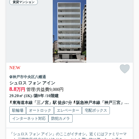
賃貸マンション
NEW
神戸市中央区八幡通
シュロス フォン アイン
8.8
万円
管理/共益費9,000円
29.20㎡ (1K) /築9年 /10階建
東海道本線「三ノ宮」駅 徒歩7分
阪急神戸本線「神戸三宮」駅 徒歩8分
駐輪場
オートロック
エレベーター
宅配ボックス
インターネット対応
防犯カメラ
「シュロス フォン アイン」のここがイチオシ。近くにはファミリーマ