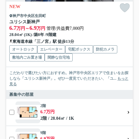
NEW
神戸市中央区生田町
ユリシス新神戸
6.7
6.9
万円～
万円
管理/共益費7,000円
28.04㎡ (1K) /築8年 /9階建
東海道本線「三ノ宮」駅 徒歩13分
オートロック
エレベーター
宅配ボックス
防犯カメラ
敷地内ごみ置き場
閑静な住宅地
こだわりで選びたい方におすすめ。神戸市中央区エリアで住まいをお探
しなら「ユリシス新神戸」。ぜひ一度見ていただきたい、「ユ...
もっと
見る
募集中の部屋
2階
6.7万円
2階 / 28.04㎡ / 1K
9階
6.9万円