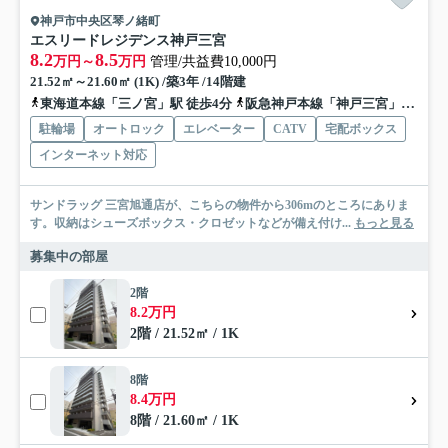
神戸市中央区琴ノ緒町
エスリードレジデンス神戸三宮
8.2
8.5
万円～
万円
管理/共益費10,000円
21.52㎡～21.60㎡ (1K) /築3年 /14階建
東海道本線「三ノ宮」駅 徒歩4分
阪急神戸本線「神戸三宮」駅 徒歩7分
駐輪場
オートロック
エレベーター
CATV
宅配ボックス
インターネット対応
サンドラッグ 三宮旭通店が、こちらの物件から306mのところにありま
す。収納はシューズボックス・クロゼットなどが備え付け...
もっと見る
募集中の部屋
2階
8.2万円
2階 / 21.52㎡ / 1K
8階
8.4万円
8階 / 21.60㎡ / 1K