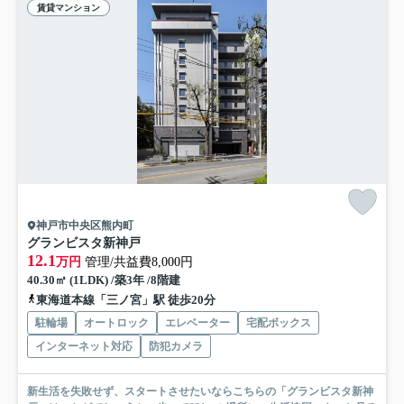
賃貸マンション
神戸市中央区熊内町
グランビスタ新神戸
12.1
万円
管理/共益費8,000円
40.30㎡ (1LDK) /築3年 /8階建
東海道本線「三ノ宮」駅 徒歩20分
駐輪場
オートロック
エレベーター
宅配ボックス
インターネット対応
防犯カメラ
新生活を失敗せず、スタートさせたいならこちらの「グランビスタ新神