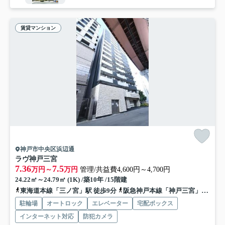
賃貸マンション
神戸市中央区浜辺通
ラヴ神戸三宮
7.36
7.5
万円～
万円
管理/共益費4,600円～4,700円
24.22㎡～24.79㎡ (1K) /築10年 /15階建
東海道本線「三ノ宮」駅 徒歩9分
阪急神戸本線「神戸三宮」駅 徒歩13分
駐輪場
オートロック
エレベーター
宅配ボックス
インターネット対応
防犯カメラ