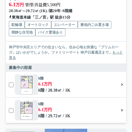
6.1
万円
管理/共益費5,500円
28.38㎡～29.72㎡ (1K) /築20年 /6階建
東海道本線「三ノ宮」駅 徒歩15分
駐輪場
オートロック
エレベーター
敷地内ごみ置き場
閑静な住宅地
バイク置場あり
神戸市中央区エリアでの住まいなら、住み心地も快適な「プリムロー
ズ」はいかがでしょうか。ファミリーマート 神戸日暮通店まで...
もっと
見る
募集中の部屋
6階
6.1万円
6階 / 28.38㎡ / 1K
6階
6.1万円
6階 / 29.72㎡ / 1K