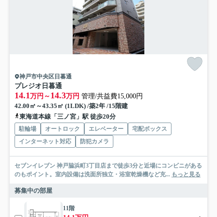
神戸市中央区日暮通
プレジオ日暮通
14.1
14.3
万円～
万円
管理/共益費15,000円
42.00㎡～43.35㎡ (1LDK) /築2年 /15階建
東海道本線「三ノ宮」駅 徒歩20分
駐輪場
オートロック
エレベーター
宅配ボックス
インターネット対応
防犯カメラ
セブンイレブン 神戸脇浜町3丁目店まで徒歩3分と近場にコンビニがある
のもポイント。室内設備は洗面所独立・浴室乾燥機など充...
もっと見る
募集中の部屋
11階