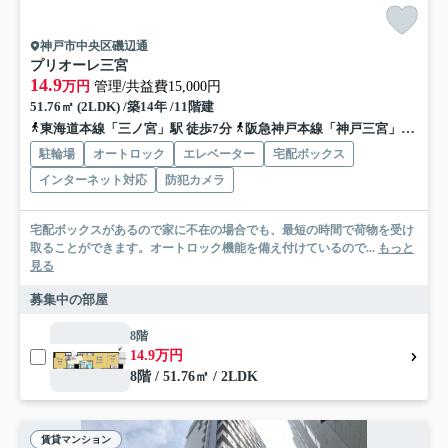
神戸市中央区磯辺通
プリオーレ三宮
14.9
万円
管理/共益費15,000円
51.76㎡ (2LDK) /築14年 /11階建
東海道本線「三ノ宮」駅 徒歩7分
阪急神戸本線「神戸三宮」駅 徒歩9分
駐輪場
オートロック
エレベーター
宅配ボックス
インターネット対応
防犯カメラ
宅配ボックスがあるので家に不在の場合でも、最短の時間で荷物を受け
取ることができます。オートロック機能を備え付けているので...
もっと
見る
募集中の部屋
8階
14.9万円
8階 / 51.76㎡ / 2LDK
賃貸マンション