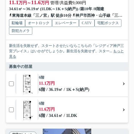
11.1
11.6
万円～
万円
管理/共益費9,000円
34.61㎡～36.19㎡ (1LDK～1K＋S(納戸)) /築10年 /8階建
東海道本線「三ノ宮」駅 徒歩10分
神戸市西神・山手線「三宮」駅 徒歩13分
駐輪場
オートロック
エレベーター
CATV
宅配ボックス
防犯カメラ
新生活を失敗せず、スタートさせたいならこちらの「レジディア神戸三
宮プレイス」はいかがでしょうか。新生活を失敗せず、スター...
もっと
見る
募集中の部屋
6階
11.1万円
6階 / 36.19㎡ / 1K＋S(納戸)
6階
11.6万円
6階 / 34.61㎡ / 1LDK