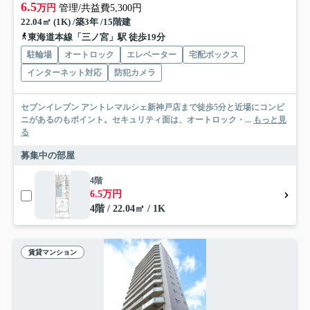
6.5
万円
管理/共益費5,300円
22.04㎡ (1K) /築3年 /15階建
東海道本線「三ノ宮」駅 徒歩19分
駐輪場
オートロック
エレベーター
宅配ボックス
インターネット対応
防犯カメラ
セブンイレブン アントレマルシェ新神戸店まで徒歩5分と近場にコンビ
ニがあるのもポイント。セキュリティ面は、オートロック・...
もっと見
る
募集中の部屋
4階
6.5万円
4階 / 22.04㎡ / 1K
賃貸マンション