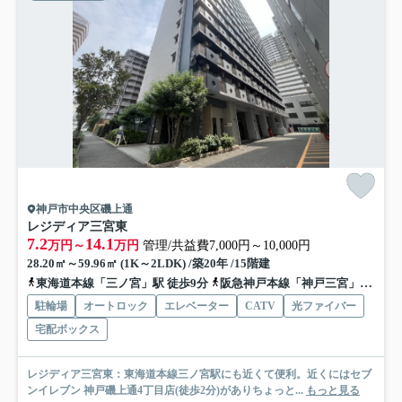
神戸市中央区磯上通
レジディア三宮東
7.2
14.1
万円～
万円
管理/共益費7,000円～10,000円
28.20㎡～59.96㎡ (1K～2LDK) /築20年 /15階建
東海道本線「三ノ宮」駅 徒歩9分
阪急神戸本線「神戸三宮」駅 徒歩10分
駐輪場
オートロック
エレベーター
CATV
光ファイバー
宅配ボックス
レジディア三宮東：東海道本線三ノ宮駅にも近くて便利。近くにはセブ
ンイレブン 神戸磯上通4丁目店(徒歩2分)がありちょっと...
もっと見る