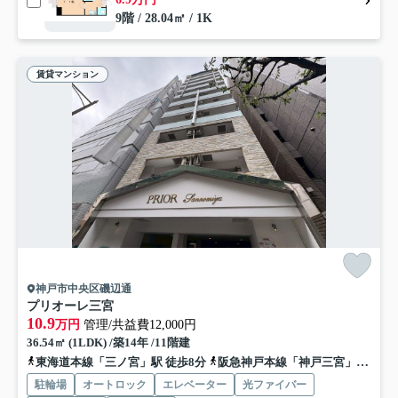
9階 / 28.04㎡ / 1K
賃貸マンション
神戸市中央区磯辺通
プリオーレ三宮
10.9
万円
管理/共益費12,000円
36.54㎡ (1LDK) /築14年 /11階建
東海道本線「三ノ宮」駅 徒歩8分
阪急神戸本線「神戸三宮」駅 徒歩10分
駐輪場
オートロック
エレベーター
光ファイバー