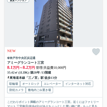
賃貸マンション
NEW
神戸市中央区浜辺通
アミーグランコート三宮
8.1
8.2
万円～
万円
管理/共益費10,000円
35.42㎡ (1LDK) /築28年 /13階建
東海道本線「三ノ宮」駅 徒歩13分
駐輪場
オートロック
エレベーター
インターネット対応
防犯カメラ
敷地内ごみ置き場
こだわりポイント満載のアミーグランコート三宮。近くにはファミリー
マート 三宮南店(徒歩4分)がありちょっとした買い物に便...
もっと見る