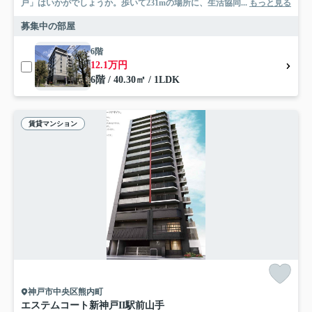
戸」はいかがでしょうか。歩いて231mの場所に、生活協同...
もっと見る
募集中の部屋
6階
12.1万円
6階 / 40.30㎡ / 1LDK
賃貸マンション
神戸市中央区熊内町
エステムコート新神戸II駅前山手