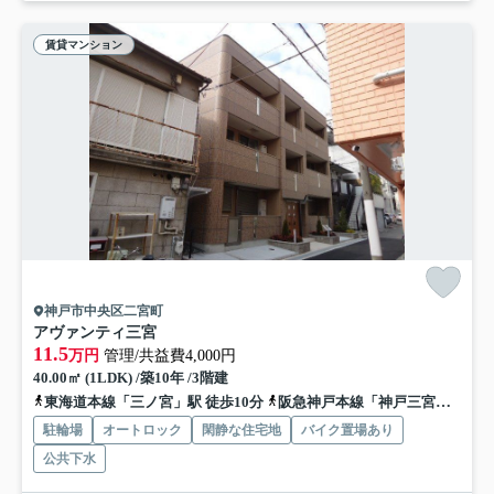
賃貸マンション
神戸市中央区二宮町
アヴァンティ三宮
11.5
万円
管理/共益費4,000円
40.00㎡ (1LDK) /築10年 /3階建
東海道本線「三ノ宮」駅 徒歩10分
阪急神戸本線「神戸三宮」駅 徒歩10分
駐輪場
オートロック
閑静な住宅地
バイク置場あり
公共下水