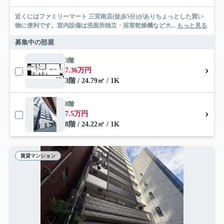
近くにはファミリーマート 三宮南店(徒歩5分)がありちょっとした買い
物に便利です。室内設備は洗面所独立・浴室乾燥機など大...
もっと見る
募集中の部屋
3階
7.36万円
3階 / 24.79㎡ / 1K
8階
7.5万円
8階 / 24.22㎡ / 1K
賃貸マンション