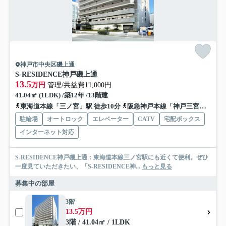
神戸市中央区磯上通
S-RESIDENCE神戸磯上通
13.5
万円
管理/共益費11,000円
41.04㎡ (1LDK) /築12年 /13階建
東海道本線「三ノ宮」駅 徒歩10分
阪急神戸本線「神戸三宮」駅 徒歩10分
駐輪場
オートロック
エレベーター
CATV
宅配ボックス
インターネット対応
S-RESIDENCE神戸磯上通：東海道本線三ノ宮駅にも近くて便利。ぜひ
一度見ていただきたい、「S-RESIDENCE神...
もっと見る
募集中の部屋
3階
13.5万円
3階 / 41.04㎡ / 1LDK