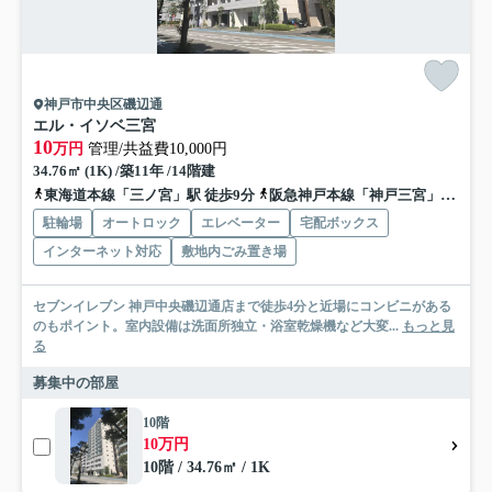
神戸市中央区磯辺通
エル・イソベ三宮
10
万円
管理/共益費10,000円
34.76㎡ (1K) /築11年 /14階建
東海道本線「三ノ宮」駅 徒歩9分
阪急神戸本線「神戸三宮」駅 徒歩10分
駐輪場
オートロック
エレベーター
宅配ボックス
インターネット対応
敷地内ごみ置き場
セブンイレブン 神戸中央磯辺通店まで徒歩4分と近場にコンビニがある
のもポイント。室内設備は洗面所独立・浴室乾燥機など大変...
もっと見
る
募集中の部屋
10階
10万円
10階 / 34.76㎡ / 1K