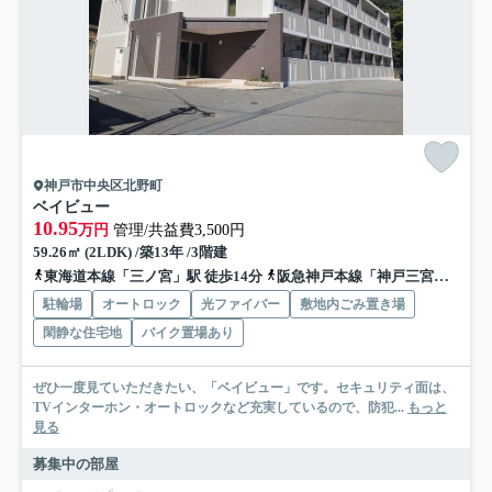
神戸市中央区北野町
ベイビュー
10.95
万円
管理/共益費3,500円
59.26㎡ (2LDK) /築13年 /3階建
東海道本線「三ノ宮」駅 徒歩14分
阪急神戸本線「神戸三宮」駅 徒歩18分
駐輪場
オートロック
光ファイバー
敷地内ごみ置き場
閑静な住宅地
バイク置場あり
ぜひ一度見ていただきたい、「ベイビュー」です。セキュリティ面は、
TVインターホン・オートロックなど充実しているので、防犯...
もっと
見る
募集中の部屋