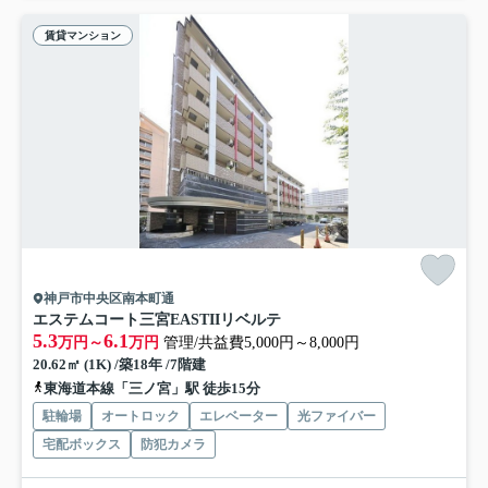
賃貸マンション
神戸市中央区南本町通
エステムコート三宮EASTIIリベルテ
5.3
6.1
万円～
万円
管理/共益費5,000円～8,000円
20.62㎡ (1K) /築18年 /7階建
東海道本線「三ノ宮」駅 徒歩15分
駐輪場
オートロック
エレベーター
光ファイバー
宅配ボックス
防犯カメラ