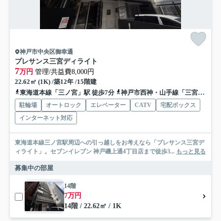
神戸市中央区御幸通
プレサンス三宮ディライト
7
万円
管理/共益費8,000円
22.62㎡ (1K) /築12年 /15階建
東海道本線「三ノ宮」駅 徒歩7分
神戸市西神・山手線「三宮」駅 徒歩10分
駐輪場
オートロック
エレベーター
CATV
宅配ボックス
インターネット対応
東海道本線三ノ宮駅周辺への引っ越しをお考えなら「プレサンス三宮デ
ィライト」。セブンイレブン 神戸磯上通4丁目店まで徒歩3...
もっと見る
募集中の部屋
14階
7万円
14階 / 22.62㎡ / 1K