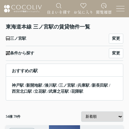
東海道本線 三ノ宮駅の賃貸物件一覧
変更
三ノ宮駅
変更
条件から探す
おすすめの駅
神戸駅
/
新開地駅
/
湊川駅
/
三ノ宮駅
/
兵庫駅
/
新長田駅
/
西宮北口駅
/
立花駅
/
武庫之荘駅
/
花隈駅
54
棟
79
件