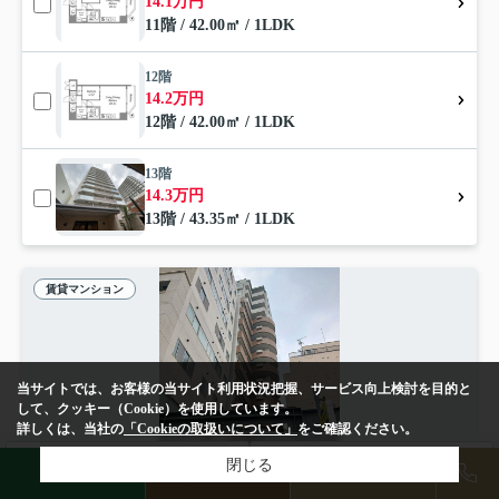
14.1万円
11階 / 42.00㎡ / 1LDK
12階
14.2万円
12階 / 42.00㎡ / 1LDK
13階
14.3万円
13階 / 43.35㎡ / 1LDK
賃貸マンション
当サイトでは、お客様の当サイト利用状況把握、サービス向上検討を目的と
して、クッキー（Cookie）を使用しています。
詳しくは、当社の
「Cookieの取扱いについて」
をご確認ください。
検索条件を変更
閉じる
まとめてお問い合わせ
LINE
物件検索
店舗予約