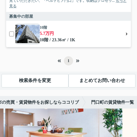
見ていただきたい、「ベルトピア門口」です。収納はクロゼッ...
もっと
見る
募集中の部屋
10階
5.7万円
10階 / 23.36㎡ / 1K
1
検索条件を変更
まとめてお問い合わせ
市の売買・賃貸物件をお探しならココリブ
門口町の賃貸物件一覧