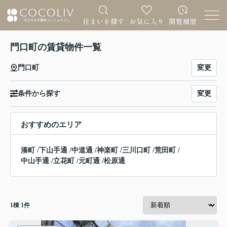
門口町の賃貸物件一覧
変更
門口町
変更
条件から探す
おすすめのエリア
湊町
/
下山手通
/
中道通
/
神楽町
/
三川口町
/
荒田町
/
中山手通
/
立花町
/
元町通
/
松原通
1
棟
1
件