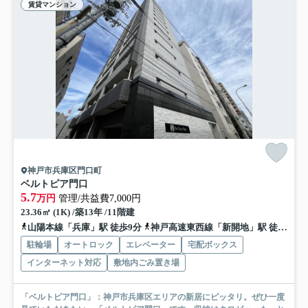
賃貸マンション
神戸市兵庫区門口町
ベルトピア門口
5.7
万円
管理/共益費7,000円
23.36㎡ (1K) /築13年 /11階建
山陽本線「兵庫」駅 徒歩9分
神戸高速東西線「新開地」駅 徒歩12分
駐輪場
オートロック
エレベーター
宅配ボックス
インターネット対応
敷地内ごみ置き場
「ベルトピア門口」：神戸市兵庫区エリアの新居にピッタリ。ぜひ一度