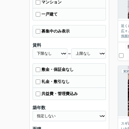
マンション
一戸建て
近く
募集中のみ表示
広々
洗面
賃料
～
敷金・保証金なし
賃貸
礼金・敷引なし
共益費・管理費込み
築年数
スギ
いお