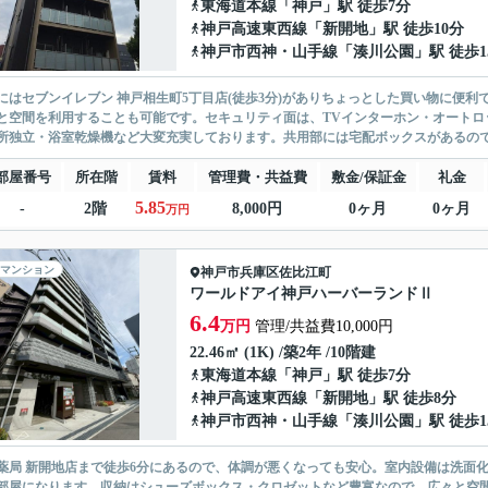
東海道本線
「
神戸
」駅 徒歩7分
神戸高速東西線
「
新開地
」駅 徒歩10分
神戸市西神・山手線
「
湊川公園
」駅 徒歩1
にはセブンイレブン 神戸相生町5丁目店(徒歩3分)がありちょっとした買い物に便
と空間を利用することも可能です。セキュリティ面は、TVインターホン・オートロ
所独立・浴室乾燥機など大変充実しております。共用部には宅配ボックスがあるので、
部屋番号
所在階
賃料
管理費・共益費
敷金/保証金
礼金
5.85
-
2階
8,000円
0ヶ月
0ヶ月
万円
マンション
神戸市兵庫区
佐比江町
ワールドアイ神戸ハーバーランドⅡ
6.4
万円
管理/共益費10,000円
22.46㎡ (1K) /築2年 /10階建
東海道本線
「
神戸
」駅 徒歩7分
神戸高速東西線
「
新開地
」駅 徒歩8分
神戸市西神・山手線
「
湊川公園
」駅 徒歩1
薬局 新開地店まで徒歩6分にあるので、体調が悪くなっても安心。室内設備は洗面
部屋になります。収納はシューズボックス・クロゼットなど豊富なので、広々と空間