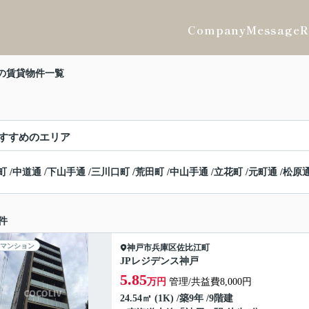
Company
Message
R
の賃貸物件一覧
すすめのエリア
町
/
中道通
/
下山手通
/
三川口町
/
荒田町
/
中山手通
/
立花町
/
元町通
/
松原
件
マンション
神戸市兵庫区
佐比江町
JPレジデンス神戸
5.85
万円
管理/共益費8,000円
24.54㎡ (1K) /築9年 /9階建