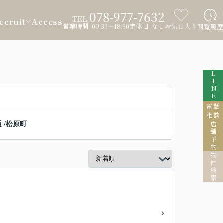
078-977-7632
TEL.
ecruit
Access
営業時間 09:30～18:30
定休日 なし
お気に入り
閲覧履歴
LINE
電話
相談
通
/
松原町
店舗予約
物件検索