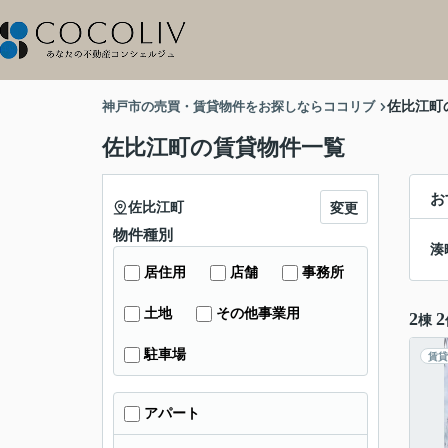
神戸市の売買・賃貸物件をお探しならココリブ
佐比江町
佐比江町の賃貸物件一覧
お
佐比江町
変更
物件種別
湊
居住用
店舗
事務所
土地
その他事業用
2
2
棟
駐車場
賃貸
アパート