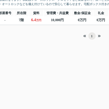
・オートロックなどを備え付けているので安心して暮らせます。宅配ボックス付きのマ
部屋番号
所在階
賃料
管理費・共益費
敷金/保証金
礼金
6.4
-
7階
10,000円
0万円
0万円
万円
1