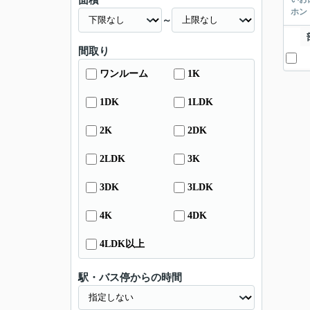
面積
ホン
～
間取り
ワンルーム
1K
1DK
1LDK
2K
2DK
2LDK
3K
3DK
3LDK
4K
4DK
4LDK以上
駅・バス停からの時間