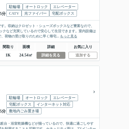
駐輪場
オートロック
エレベーター
CATV
光ファイバー
宅配ボックス
5分
利です。収納はクロゼット・シューズボックスなど豊富なので、
ックなど充実しているので安心して生活できます。室内設備は
荷物の受け取りのために早く帰宅...
もっと見る
間取り
面積
詳細
お気に入り
1K
24.54㎡
詳細を見る
追加する
駐輪場
オートロック
エレベーター
宅配ボックス
インターネット対応
敷地内ごみ置き場
5分
化粧台・浴室乾燥機などが揃っているので、快適に過ごしやす
を利用することも可能です。セキュリティ面は、TVインター