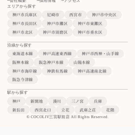
会社概要
採用情報
アクセス
エリアから探す
神戸市兵庫区
尼崎市
西宮市
神戸市中央区
神戸市長田区
神戸市灘区
神戸市東灘区
神戸市北区
神戸市須磨区
神戸市垂水区
沿線から探す
東海道本線
神戸高速東西線
神戸市西神・山手線
阪神本線
阪急神戸本線
山陽本線
神戸市海岸線
神鉄有馬線
神戸高速南北線
阪急今津線
駅から探す
神戸
新開地
湊川
三ノ宮
兵庫
新長田
西宮北口
立花
武庫之荘
花隈
© COCOLIV三宮駅前店 All Rights Reserved.