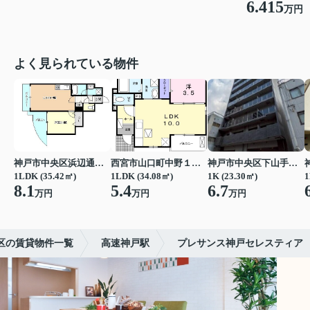
6.415
万円
よく見られている物件
神戸市中央区浜辺通３丁目
西宮市山口町中野１丁目
神戸市中央区下山手通７丁目
1LDK (35.42㎡)
1LDK (34.08㎡)
1K (23.30㎡)
1
8.1
5.4
6.7
万円
万円
万円
区の賃貸物件一覧
高速神戸駅
プレサンス神戸セレスティア