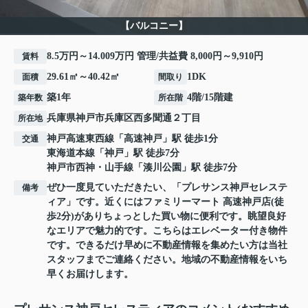
【バルコニー】
8.5万円～14.009万円 管理/共益費 8,000円～9,910円
賃料
29.61㎡～40.42㎡
1DK
面積
間取り
築1年
4階/15階建
築年数
所在階
兵庫県
神戸市兵庫区
西多聞通
２丁目
所在地
神戸高速東西線
「
高速神戸
」駅 徒歩1分
交通
東海道本線
「
神戸
」駅 徒歩7分
神戸市西神・山手線
「
湊川公園
」駅 徒歩7分
ぜひ一度見ていただきたい、「プレサンス神戸セレステ
備考
ィア」です。近くにはファミリーマート 高速神戸店(徒
歩2分)がありちょっとした買い物に便利です。眺望良好
なエリアで魅力的です。こちらはエレベーター付き物件
です。できるだけ早めに不動産情報を集めたい方は当社
スタッフまでご連絡ください。地域の不動産情報をいち
早くお届けします。