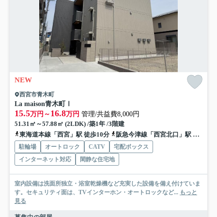
NEW
西宮市青木町
La maison青木町Ⅰ
15.5
16.8
万円～
万円
管理/共益費8,000円
51.31㎡～57.88㎡ (2LDK) /築1年 /3階建
東海道本線「西宮」駅 徒歩10分
阪急今津線「西宮北口」駅 徒歩15分
駐輪場
オートロック
CATV
宅配ボックス
インターネット対応
閑静な住宅地
室内設備は洗面所独立・浴室乾燥機など充実した設備を備え付けていま
す。セキュリティ面は、TVインターホン・オートロックなど...
もっと
見る