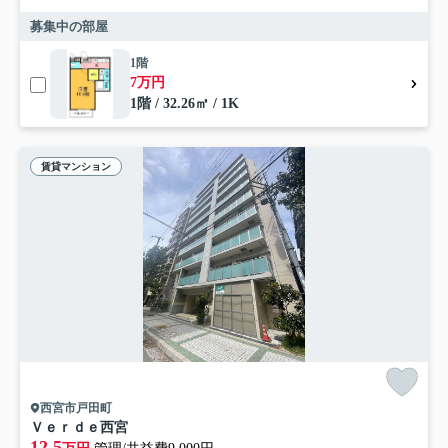
募集中の部屋
1階
7万円
1階 / 32.26㎡ / 1K
賃貸マンション
西宮市戸田町
Ｖｅｒｄｅ西宮
12.5