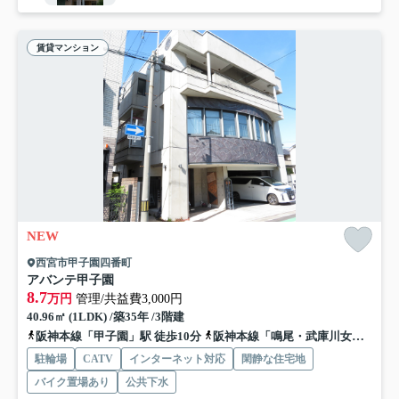
賃貸マンション
NEW
西宮市甲子園四番町
アバンテ甲子園
8.7
万円
管理/共益費3,000円
40.96㎡ (1LDK) /築35年 /3階建
阪神本線「甲子園」駅 徒歩10分
阪神本線「鳴尾・武庫川女子大前」駅 徒歩15分
駐輪場
CATV
インターネット対応
閑静な住宅地
バイク置場あり
公共下水