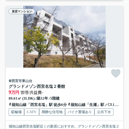
賃貸マンション
西宮市東山台
グランドメゾン西宮名塩２番館
9
万円
管理/共益費-
80.61㎡ (3LDK) /築32年 /5階建
福知山線「西宮名塩」駅 徒歩6分
福知山線「生瀬」駅 バス12分 阪急バス「名塩東口」 停歩9分
駐輪場
CATV
閑静な住宅地
バイク置場あり
公共下水
福知山線西宮名塩駅近くの新居におすすめ、グランドメゾン西宮名塩２