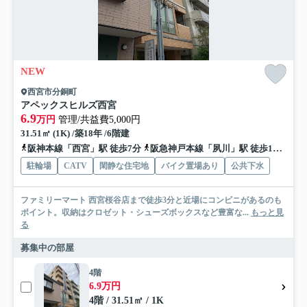
NEW
西宮市分銅町
アペックスヒルズ西宮
6.9
万円
管理/共益費5,000円
31.51㎡ (1K) /築18年 /6階建
阪神本線「西宮」駅 徒歩7分
阪急神戸本線「夙川」駅 徒歩13分
東
駐輪場
CATV
閑静な住宅地
バイク置場あり
公共下水
ファミリーマート 西宮桜谷店まで徒歩3分と近場にコンビニがあるのも
ポイント。収納はクロゼット・シューズボックスなど豊富な...
もっと見
る
募集中の部屋
4階
6.9万円
4階 / 31.51㎡ / 1K