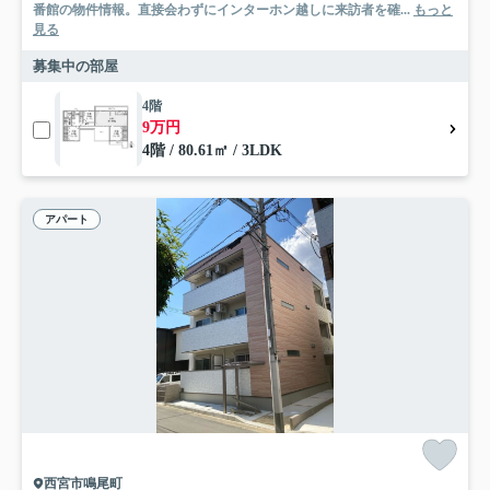
番館の物件情報。直接会わずにインターホン越しに来訪者を確...
もっと
見る
募集中の部屋
4階
9万円
4階 / 80.61㎡ / 3LDK
アパート
西宮市鳴尾町