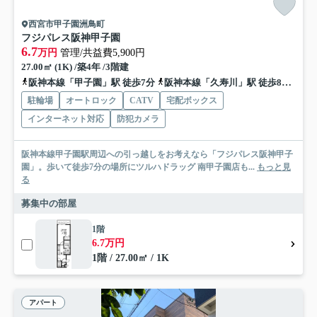
西宮市甲子園洲鳥町
フジパレス阪神甲子園
6.7
万円
管理/共益費5,900円
27.00㎡ (1K) /築4年 /3階建
阪神本線「甲子園」駅 徒歩7分
阪神本線「久寿川」駅 徒歩8分
東海
駐輪場
オートロック
CATV
宅配ボックス
インターネット対応
防犯カメラ
阪神本線甲子園駅周辺への引っ越しをお考えなら「フジパレス阪神甲子
園」。歩いて徒歩7分の場所にツルハドラッグ 南甲子園店も...
もっと見
る
募集中の部屋
1階
6.7万円
1階 / 27.00㎡ / 1K
アパート