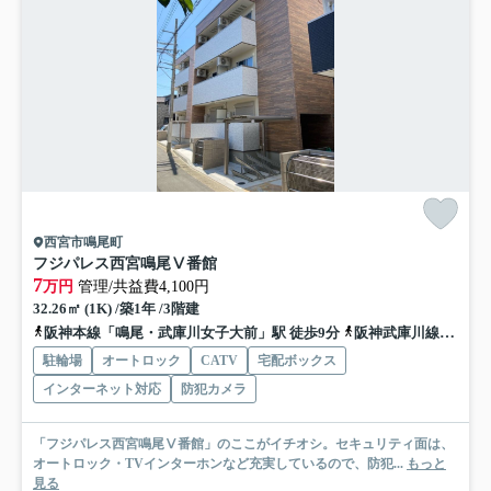
西宮市鳴尾町
フジパレス西宮鳴尾Ⅴ番館
7
万円
管理/共益費4,100円
32.26㎡ (1K) /築1年 /3階建
阪神本線「鳴尾・武庫川女子大前」駅 徒歩9分
阪神武庫川線「東鳴尾」駅 徒歩13分
駐輪場
オートロック
CATV
宅配ボックス
インターネット対応
防犯カメラ
「フジパレス西宮鳴尾Ⅴ番館」のここがイチオシ。セキュリティ面は、
オートロック・TVインターホンなど充実しているので、防犯...
もっと
見る