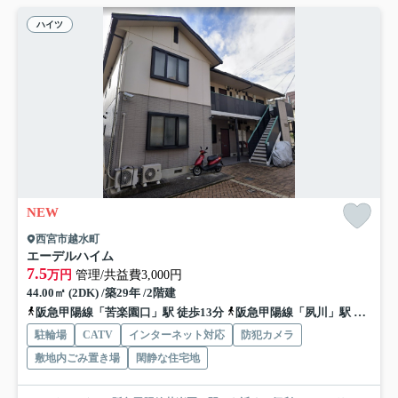
ハイツ
NEW
西宮市越水町
エーデルハイム
7.5
万円
管理/共益費3,000円
44.00㎡ (2DK) /築29年 /2階建
阪急甲陽線「苦楽園口」駅 徒歩13分
阪急甲陽線「夙川」駅 徒歩15分
駐輪場
CATV
インターネット対応
防犯カメラ
敷地内ごみ置き場
閑静な住宅地