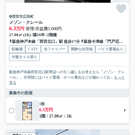
西宮市広田町
メゾン・クレール
6.3
万円
管理/共益費5,000円
27.08㎡ (1K) /築16年 /2階建
阪急神戸本線「西宮北口」駅 徒歩17分
阪急今津線「門戸厄神」駅 徒歩18分
駐輪場
CATV
光ファイバー
閑静な住宅地
バイク置場あり
外観タイル張り
阪急神戸本線西宮北口駅周辺への引っ越しをお考えなら「メゾン・クレ
ール」。共用部にはバイク置場・オール電化などが備わってお...
もっと
見る
募集中の部屋
1階
6.3万円
1階 / 27.08㎡ / 1K