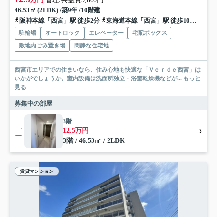
万円
管理/共益費9,000円
46.53㎡ (2LDK) /築9年 /10階建
阪神本線「西宮」駅 徒歩2分
東海道本線「西宮」駅 徒歩10分
東海
駐輪場
オートロック
エレベーター
宅配ボックス
敷地内ごみ置き場
閑静な住宅地
西宮市エリアでの住まいなら、住み心地も快適な「Ｖｅｒｄｅ西宮」は
いかがでしょうか。室内設備は洗面所独立・浴室乾燥機などが...
もっと
見る
募集中の部屋
3階
12.5万円
3階 / 46.53㎡ / 2LDK
賃貸マンション