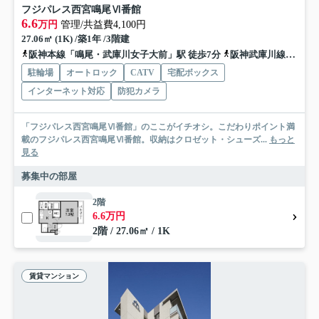
フジパレス西宮鳴尾Ⅵ番館
6.6
万円
管理/共益費4,100円
27.06㎡ (1K) /築1年 /3階建
阪神本線「鳴尾・武庫川女子大前」駅 徒歩7分
阪神武庫川線「東鳴尾」駅 徒歩10分
駐輪場
オートロック
CATV
宅配ボックス
インターネット対応
防犯カメラ
「フジパレス西宮鳴尾Ⅵ番館」のここがイチオシ。こだわりポイント満
載のフジパレス西宮鳴尾Ⅵ番館。収納はクロゼット・シューズ...
もっと
見る
募集中の部屋
2階
6.6万円
2階 / 27.06㎡ / 1K
賃貸マンション