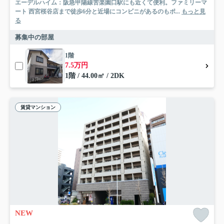
エーデルハイム：阪急甲陽線苦楽園口駅にも近くて便利。ファミリーマ
ート 西宮桜谷店まで徒歩6分と近場にコンビニがあるのもポ...
もっと見
る
募集中の部屋
1階
7.5万円
1階 / 44.00㎡ / 2DK
賃貸マンション
NEW