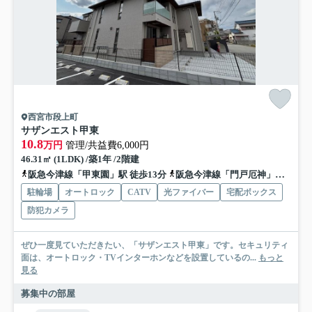
西宮市段上町
サザンエスト甲東
10.8
万円
管理/共益費6,000円
46.31㎡ (1LDK) /築1年 /2階建
阪急今津線「甲東園」駅 徒歩13分
阪急今津線「門戸厄神」駅 徒歩15分
駐輪場
オートロック
CATV
光ファイバー
宅配ボックス
防犯カメラ
ぜひ一度見ていただきたい、「サザンエスト甲東」です。セキュリティ
面は、オートロック・TVインターホンなどを設置しているの...
もっと
見る
募集中の部屋