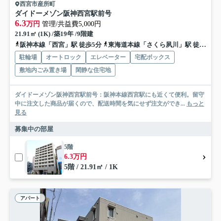
西宮市産所町
ダイドーメゾン阪神西宮駅前号
6.3
万円
管理/共益費5,000円
21.91㎡ (1K) /築19年 /9階建
阪神本線「西宮」駅 徒歩5分
東海道本線「さくら夙川」駅 徒歩5分
駐輪場
オートロック
エレベーター
宅配ボックス
敷地内ごみ置き場
閑静な住宅地
ダイドーメゾン阪神西宮駅前号：阪神本線西宮駅にも近くて便利。留守
中に注文した商品が届くので、配送時間を気にせず注文ができ...
もっと
見る
募集中の部屋
5階
6.3万円
5階 / 21.91㎡ / 1K
アパート