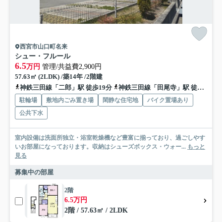
西宮市山口町名来
シュー・フルール
6.5
万円
管理/共益費2,900円
57.63㎡ (2LDK) /築14年 /2階建
神鉄三田線「二郎」駅 徒歩19分
神鉄三田線「田尾寺」駅 徒歩27分
駐輪場
敷地内ごみ置き場
閑静な住宅地
バイク置場あり
公共下水
室内設備は洗面所独立・浴室乾燥機など豊富に揃っており、過ごしやす
いお部屋になっております。収納はシューズボックス・ウォー...
もっと
見る
募集中の部屋
2階
6.5万円
2階 / 57.63㎡ / 2LDK