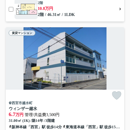
2階
10.8万円
2階 / 46.31㎡ / 1LDK
賃貸マンション
西宮市越水町
ウィンザー越水
6.7
万円
管理/共益費3,500円
31.00㎡ (1K) /築14年 /3階建
阪神本線「西宮」駅 徒歩14分
東海道本線「西宮」駅 徒歩15分
阪