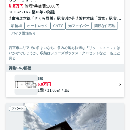
リタ １ｓｔ．
6.8
万円
管理/共益費5,000円
31.05㎡ (1K) /築18年 /3階建
東海道本線「さくら夙川」駅 徒歩7分
阪神本線「西宮」駅 徒歩7分
駐輪場
オートロック
CATV
光ファイバー
閑静な住宅地
バイク置場あり
西宮市エリアでの住まいなら、住み心地も快適な「リタ １ｓｔ．」は
いかがでしょうか。収納はシューズボックス・クロゼットなど...
もっと
見る
募集中の部屋
1階
6.8万円
1階 / 31.05㎡ / 1K
アパート