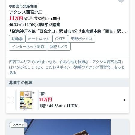
西宮市北昭和町
アクシス西宮北口
11
万円
管理/共益費5,500円
40.33㎡ (1LDK) /築8年 /3階建
阪急神戸本線「西宮北口」駅 徒歩4分
東海道本線「西宮」駅 徒歩20分
駐輪場
オートロック
CATV
宅配ボックス
インターネット対応
防犯カメラ
西宮市エリアでの住まいなら、住み心地も快適な「アクシス西宮北口」
はいかがでしょうか。こだわりポイント満載のアクシス西宮北...
もっと
見る
募集中の部屋
1階
11万円
1階 / 40.33㎡ / 1LDK
アパート