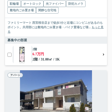
駐輪場
オートロック
光ファイバー
防犯カメラ
敷地内ごみ置き場
閑静な住宅地
ファミリーマート 西宮桜谷店まで徒歩3分と近場にコンビニがあるのも
ポイント。共用部には敷地内ごみ置き場・バイク置場など様...
もっと見
る
募集中の部屋
2階
6.7万円
2階 / 31.00㎡ / 1K
アパート