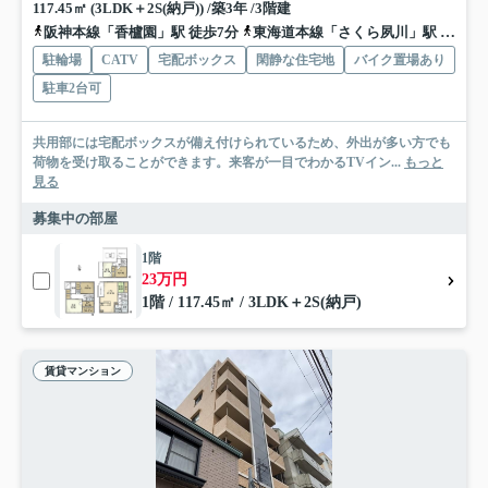
117.45㎡ (3LDK＋2S(納戸)) /築3年 /3階建
阪神本線「香櫨園」駅 徒歩7分
東海道本線「さくら夙川」駅 徒歩14分
駐輪場
CATV
宅配ボックス
閑静な住宅地
バイク置場あり
駐車2台可
共用部には宅配ボックスが備え付けられているため、外出が多い方でも
荷物を受け取ることができます。来客が一目でわかるTVイン...
もっと
見る
募集中の部屋
1階
23万円
1階 / 117.45㎡ / 3LDK＋2S(納戸)
賃貸マンション