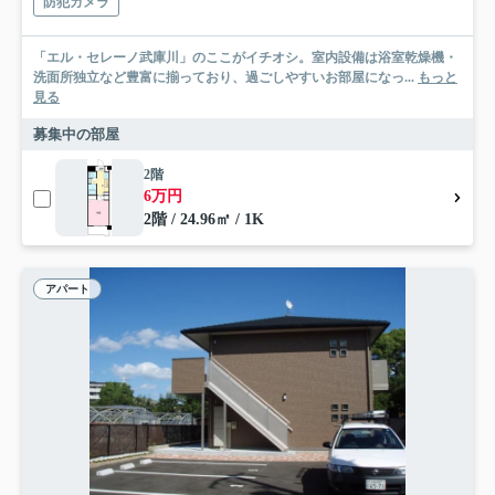
防犯カメラ
「エル・セレーノ武庫川」のここがイチオシ。室内設備は浴室乾燥機・
洗面所独立など豊富に揃っており、過ごしやすいお部屋になっ...
もっと
見る
募集中の部屋
2階
6万円
2階 / 24.96㎡ / 1K
アパート