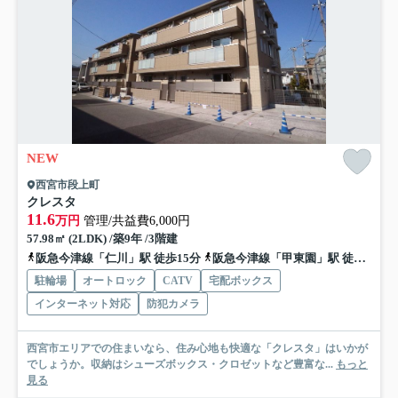
NEW
西宮市段上町
クレスタ
11.6
万円
管理/共益費6,000円
57.98㎡ (2LDK) /築9年 /3階建
阪急今津線「仁川」駅 徒歩15分
阪急今津線「甲東園」駅 徒歩17分
駐輪場
オートロック
CATV
宅配ボックス
インターネット対応
防犯カメラ
西宮市エリアでの住まいなら、住み心地も快適な「クレスタ」はいかが
でしょうか。収納はシューズボックス・クロゼットなど豊富な...
もっと
見る