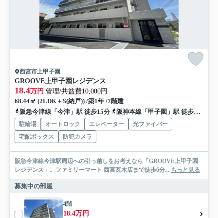
西宮市上甲子園
GROOVE上甲子園レジデンス
18.4
万円
管理/共益費10,000円
68.44㎡ (2LDK＋S(納戸)) /築1年 /7階建
阪急今津線「今津」駅 徒歩15分
阪神本線「甲子園」駅 徒歩17分
駐輪場
オートロック
エレベーター
光ファイバー
宅配ボックス
防犯カメラ
阪急今津線今津駅周辺への引っ越しをお考えなら「GROOVE上甲子園
レジデンス」。ファミリーマート 西宮瓦木店まで徒歩6分...
もっと見る
募集中の部屋
4階
18.4万円