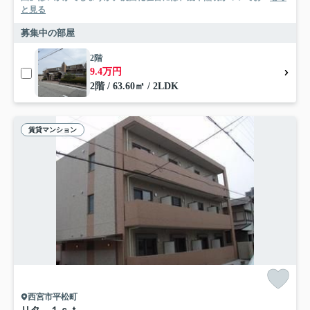
と見る
募集中の部屋
2階
9.4万円
2階 / 63.60㎡ / 2LDK
賃貸マンション
西宮市平松町