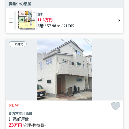
募集中の部屋
3階
11.6万円
3階 / 57.98㎡ / 2LDK
一戸建て
NEW
西宮市川添町
川添町戸建
23
万円
管理/共益費-