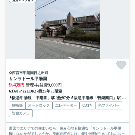
賃貸マンション
西宮市甲陽園日之出町
サンラトール甲陽園
9.4
万円
管理/共益費9,000円
63.60㎡ (2LDK) /築25年 /5階建
阪急甲陽線「甲陽園」駅 徒歩7分
阪急甲陽線「苦楽園口」駅 徒歩25分
駐輪場
オートロック
エレベーター
CATV
光ファイバー
防犯カメラ
西宮市エリアでの住まいなら、住み心地も快適な「サンラトール甲陽
園」はいかがでしょうか。洗面化粧台には、鏡や照明がついてお...
もっ