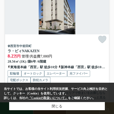
西宮市中前田町
ラ・ビィNAKAZEN
8.2
万円
管理/共益費7,000円
28.56㎡ (1K) /築6年 /6階建
東海道本線「西宮」駅 徒歩10分
阪神本線「西宮」駅 徒歩10分
阪
駐輪場
オートロック
エレベーター
光ファイバー
宅配ボックス
防犯カメラ
当サイトでは、お客様の当サイト利用状況把握、サービス向上検討を目的と
こだわりで選びたい方におすすめ。西宮市エリアで住まいをお探しなら
して、クッキー（Cookie）を使用しています。
「ラ・ビィNAKAZEN」。リモートワークや料理中など自...
もっと見る
詳しくは、当社の
「Cookieの取扱いについて」
をご確認ください。
募集中の部屋
検索条件を変更
閉じる
まとめてお問い合わせ
LINE
物件検索
店舗予約