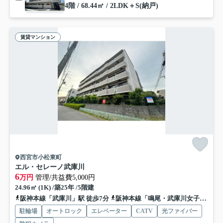
4階 / 68.44㎡ / 2LDK＋S(納戸)
賃貸マンション
西宮市小松東町
エル・セレーノ武庫川
6
万円
管理/共益費5,000円
24.96㎡ (1K) /築25年 /5階建
阪神本線「武庫川」駅 徒歩7分
阪神本線「鳴尾・武庫川女子大前」駅 徒歩15分
駐輪場
オートロック
エレベーター
CATV
光ファイバー