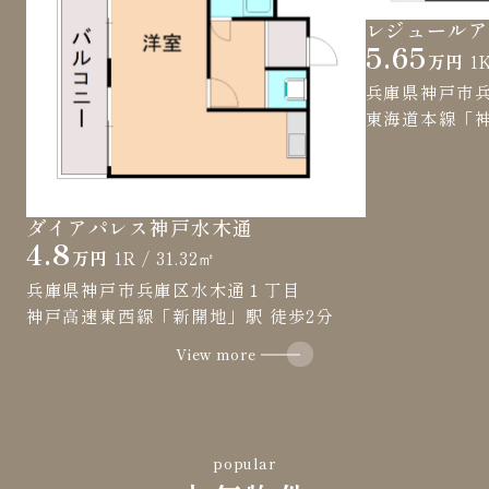
5.65
万円
1K
兵庫県神戸市
東海道本線「神
ダイアパレス神戸水木通
4.8
万円
1R / 31.32㎡
兵庫県神戸市兵庫区水木通１丁目
神戸高速東西線「新開地」駅 徒歩2分
View more
popular