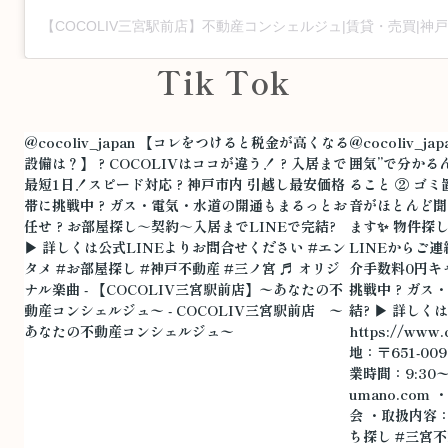
Tik Tok
@cocoliv_japan
【コレをつけると税金が高くなる
@cocoliv_jap
設備は？】 ?️ COCOLIVはココが違う！ ? 入居まで
囲気”で分かる
最短1日！スピード対応 ? 神戸市内 引越し最安価格
ること ② ゴ
帯に挑戦中 ? ガス・電気・水道の開通もまるっとお
音がほとんど聞
任せ ? お部屋探し～契約～入居までLINEで完結?
ます✨ 物件探
▶︎ 詳しくは公式LINEよりお問合せください
#エン
LINEからご連
タメ
#お部屋探し
#神戸不動産
#三ノ宮
♬ オリジ
介手数料0円キ
ナル楽曲 - 【COCOLIV三宮駅前店】〜あなたの不
挑戦中 ? ガ
動産コンシェルジュ〜 - COCOLIV三宮駅前店 〜
結? ▶︎ 詳しく
あなたの不動産コンシェルジュ〜
https://w
地：〒651-0
業時間：9:30〜1
umano.co
会 ・取扱内容
ち探し
#三宮