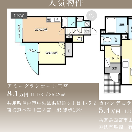
人気物件
NEW
アミーグランコート三宮
8.1
万円
1LDK / 35.42㎡
カレンデュラ
兵庫県神戸市中央区浜辺通３丁目１-５２
5.4
東海道本線「三ノ宮」駅 徒歩13分
万円
1LD
兵庫県西宮市
神鉄有馬線「有