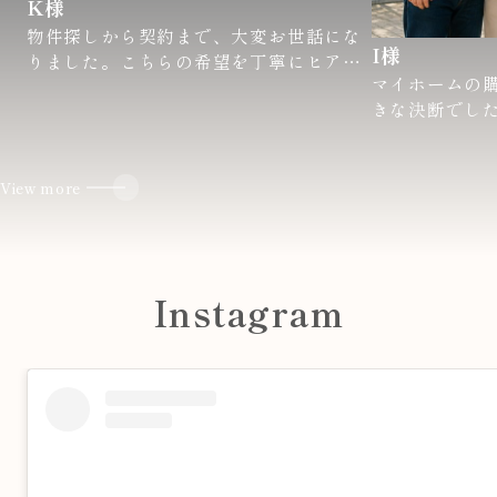
K様
物件探しから契約まで、大変お世話にな
I様
りました。こちらの希望を丁寧にヒアリ
マイホームの
ングしてくださり、数多くの物件を迅速
きな決断でし
に提案していただきました。特に、内見
からず、不安
の際には、メリットだけでなくデメリッ
を覚えていま
トも包み隠さず教えてくださったので、
安心して決めることができました。
View more
私たちの漠然
いてくださり
契約後も、入居までの手続きや、引っ越
や、今後のラ
しに関するアドバイスまで、きめ細やか
な資金計画に
にサポートしていただき、本当に感謝し
Instagram
く説明してく
ています。おかげさまで、理想の住まい
を見つけることができ、新生活を気持ち
内見の際には
よくスタートできました。
く、修繕が必
費のことまで
この度は本当にありがとうございまし
当に信頼でき
た！
続きや、複雑
たちが不安に