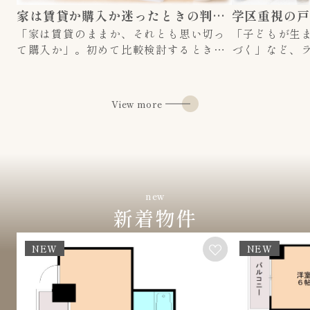
家は賃貸か購入か迷ったときの判断術！基準を押さえて自分に合う選択を見極める
「家は賃貸のままか、それとも思い切っ
「子どもが生
て購入か」。初めて比較検討するとき、
づく」など、
多くの方が同じ壁につまずきます。たと
に、今の住ま
えば、「家賃と住宅ローン、結局どちら
いませんか。
がお得なのか」「転勤や子どもの進学が
てを選ぶ場合
View more
あるかもしれないのに、今買って大丈夫
切って購入か
か」といった不安です。本記事では、日
大きなテーマ
本の住宅事情やライフスタイルの傾向を
き・子育て世
ふまえながら、「家 賃貸か購入か」を判
識から、戸建
断するための基準を、初めての方にも分
して賃貸か購
かりやすく整理します。家計とライフプ
を追ってわか
new
ランの両面から、賃貸・購入それぞれの
す。これから
新着物件
向き不向きを具体的に確認し、最後に失
が家にとって
敗しないための判断ステップと、専門家
か、一緒に考え
NEW
NEW
への相談の活用法までご紹介します。
次】・学区重
【目次】・賃貸か購入か迷うときの基本
まい方・学区
整理・家計から見る「賃...
ト・注意点・学