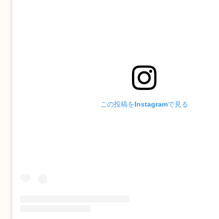
トしてくださ
できました。
おかげさまで
入った理想の
新しい生活を
当に感謝して
この投稿をInstagramで見る