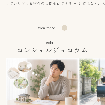
していただける物件のご提案ができる自
けではなく、
信があります！
緒に描くこと
1人1人のお客様に寄り添い他社では味わ
お客様一人ひ
えないような全力のおもてなし、ホスピ
の暮らしが形
タリティを意識した接客を心がけており
トいたします
View more
ます。
賃貸、売買共にお気軽にご相談くださ
い！
column
コンシェルジュコラム