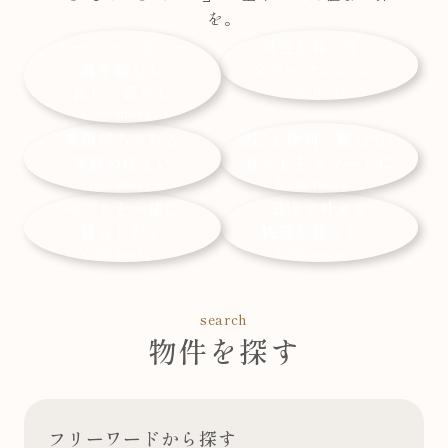
を。
オーシャンビュー
景色と暮らす、
海を楽しむ
タワーマンション
新しい暮らし
View more
View more
笑顔があふれる
駅近で便利、都心での
家族の住まい
暮らしをスマートに
View more
View more
ペットと一緒に
築浅で叶える
暮らしたい
快適な暮らし。
View more
View more
search
物件を探す
フリーワードから探す