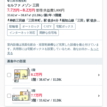
三田市相生町
セルファ メゾン 三田
7.7
8.2
万円～
万円
管理/共益費5,000円
33.62㎡～38.67㎡ (1LDK) /築2年 /3階建
神鉄三田線「三田本町」駅 徒歩4分
福知山線「三田」駅 徒歩10分
駐輪場
オートロック
CATV
宅配ボックス
インターネット対応
閑静な住宅地
室内設備は洗面化粧台・浴室乾燥機など充実した設備を備え付けていま
す。共用部には宅配ボックスを設置しているため、急なお出か...
もっと
見る
募集中の部屋
1階
8.2万円
1階 / 38.67㎡ / 1LDK
3階
7.7万円
3階 / 33.62㎡ / 1LDK