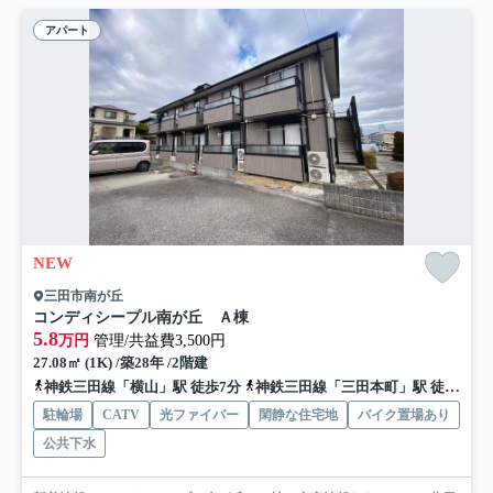
アパート
NEW
三田市南が丘
コンディシープル南が丘 Ａ棟
5.8
万円
管理/共益費3,500円
27.08㎡ (1K) /築28年 /2階建
神鉄三田線「横山」駅 徒歩7分
神鉄三田線「三田本町」駅 徒歩10分
駐輪場
CATV
光ファイバー
閑静な住宅地
バイク置場あり
公共下水