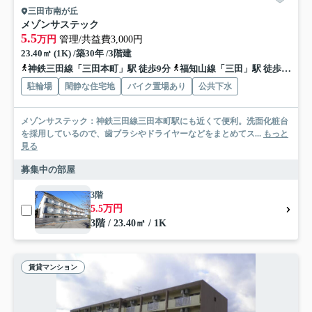
三田市南が丘
メゾンサステック
5.5
万円
管理/共益費3,000円
23.40㎡ (1K) /築30年 /3階建
神鉄三田線「三田本町」駅 徒歩9分
福知山線「三田」駅 徒歩15分
駐輪場
閑静な住宅地
バイク置場あり
公共下水
メゾンサステック：神鉄三田線三田本町駅にも近くて便利。洗面化粧台
を採用しているので、歯ブラシやドライヤーなどをまとめてス...
もっと
見る
募集中の部屋
3階
5.5万円
3階 / 23.40㎡ / 1K
賃貸マンション