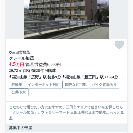
三田市加茂
クレール加茂
4.5
万円
管理/共益費6,200円
20.72㎡ (1R) /築28年 /4階建
福知山線「広野」駅 徒歩9分
福知山線「新三田」駅 バス4分 神姫バス「加茂（三田市）」 停歩3分
駐輪場
インターネット対応
閑静な住宅地
バイク置場あり
公共下水
こだわりで選びたい方におすすめ。三田市エリアで住まいをお探しなら
「クレール加茂」。ファミリーマート 三田上井沢店まで徒歩...
もっと見
る
募集中の部屋