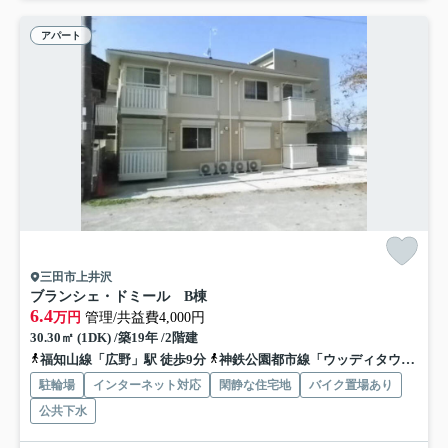
アパート
三田市上井沢
ブランシェ・ドミール B棟
6.4
万円
管理/共益費4,000円
30.30㎡ (1DK) /築19年 /2階建
福知山線「広野」駅 徒歩9分
神鉄公園都市線「ウッディタウン中央」駅 バス23分 神姫バス「上井沢」 停歩9分
駐輪場
インターネット対応
閑静な住宅地
バイク置場あり
公共下水