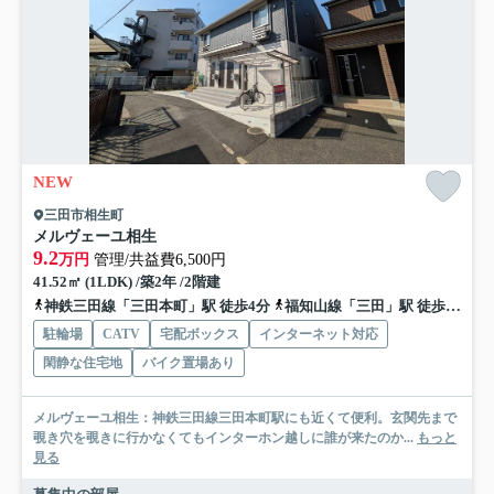
NEW
三田市相生町
メルヴェーユ相生
9.2
万円
管理/共益費6,500円
41.52㎡ (1LDK) /築2年 /2階建
神鉄三田線「三田本町」駅 徒歩4分
福知山線「三田」駅 徒歩12分
駐輪場
CATV
宅配ボックス
インターネット対応
閑静な住宅地
バイク置場あり
メルヴェーユ相生：神鉄三田線三田本町駅にも近くて便利。玄関先まで
覗き穴を覗きに行かなくてもインターホン越しに誰が来たのか...
もっと
見る