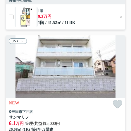
募集中の部屋
1階
9.2万円
1階 / 41.52㎡ / 1LDK
アパート
NEW
三田市下井沢
サンマリノ
6.1
万円
管理/共益費3,000円
26.08㎡ (1K) /築8年 /2階建