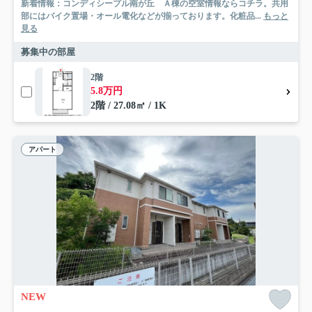
新着情報：コンディシープル南が丘 Ａ棟の空室情報ならコチラ。共用
部にはバイク置場・オール電化などが揃っております。化粧品...
もっと
見る
募集中の部屋
2階
5.8万円
2階 / 27.08㎡ / 1K
アパート
NEW