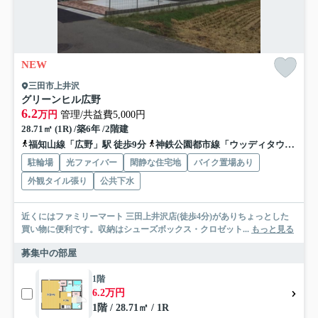
NEW
三田市上井沢
グリーンヒル広野
6.2
万円
管理/共益費5,000円
28.71㎡ (1R) /築6年 /2階建
福知山線「広野」駅 徒歩9分
神鉄公園都市線「ウッディタウン中央」駅 バス23分 神姫バス「上井沢」 停歩10分
駐輪場
光ファイバー
閑静な住宅地
バイク置場あり
外観タイル張り
公共下水
近くにはファミリーマート 三田上井沢店(徒歩4分)がありちょっとした
買い物に便利です。収納はシューズボックス・クロゼット...
もっと見る
募集中の部屋
1階
6.2万円
1階 / 28.71㎡ / 1R