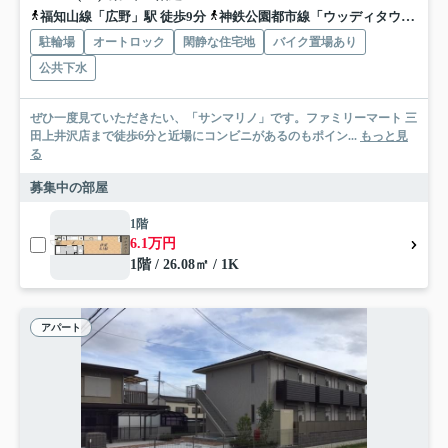
福知山線「広野」駅 徒歩9分
神鉄公園都市線「ウッディタウン中央」駅 バス22分 神姫バス「新下内神」 停歩10分
駐輪場
オートロック
閑静な住宅地
バイク置場あり
公共下水
ぜひ一度見ていただきたい、「サンマリノ」です。ファミリーマート 三
田上井沢店まで徒歩6分と近場にコンビニがあるのもポイン...
もっと見
る
募集中の部屋
1階
6.1万円
1階 / 26.08㎡ / 1K
アパート