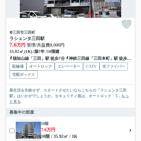
三田市三田町
ラシェンタ三田駅
7.6
万円
管理/共益費8,000円
35.92㎡ (1K) /築7年 /10階建
福知山線「三田」駅 徒歩7分
神鉄三田線「三田本町」駅 徒歩9分
駐輪場
オートロック
エレベーター
CATV
光ファイバー
宅配ボックス
新生活を失敗せず、スタートさせたいならこちらの「ラシェンタ三田
駅」はいかがでしょうか。セキュリティ面は、オートロック・T...
もっ
と見る
募集中の部屋
10階
7.6万円
10階 / 35.92㎡ / 1K