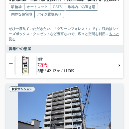
駐輪場
オートロック
CATV
敷地内ごみ置き場
閑静な住宅地
バイク置場あり
ぜひ一度見ていただきたい、「グリーンフォレスト」です。収納はシュ
ーズボックス・クロゼットなど豊富なので、広々と空間を利用...
もっと
見る
募集中の部屋
3階
7万円
3階 / 42.12㎡ / 1LDK
賃貸マンション