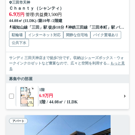
三田市天神
Ｃｈａｎｔｙ（シャンティ）
6.9
万円
管理/共益費3,500円
44.08㎡ (1LDK) /築10年 /2階建
福知山線「三田」駅 徒歩18分
神鉄三田線「三田本町」駅 バス1分 神姫バス「三田駅（兵庫県）」 停歩20分
駐輪場
インターネット対応
閑静な住宅地
バイク置場あり
公共下水
サンディ 三田天神店まで徒歩7分です。収納はシューズボックス・ウォ
ークインクロゼットなど豊富なので、広々と空間を利用する...
もっと見
る
募集中の部屋
1階
6.9万円
1階 / 44.08㎡ / 1LDK
アパート