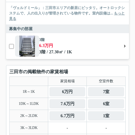
「ヴェルドミール」：三田市エリアの新居にピッタリ。オートロックシ
ステムで、人の出入りが管理されている物件です。室内設備は...
もっと
見る
募集中の部屋
3階
6.3万円
3階 / 27.30㎡ / 1K
三田市の掲載物件の家賃相場
家賃相場
空室件数
1R～1K
6万円
7室
1DK～1LDK
7.6万円
6室
2K～2LDK
6.7万円
1室
3K～3LDK
-
-