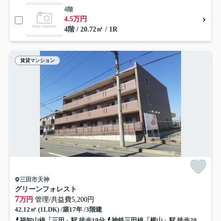
4階
4.5万円
4階 / 20.72㎡ / 1R
賃貸マンション
三田市天神
グリーンフォレスト
7
万円
管理/共益費5,200円
42.12㎡ (1LDK) /築17年 /3階建
福知山線「三田」駅 徒歩19分
神鉄三田線「横山」駅 徒歩20分
神