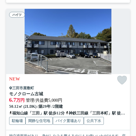
ハイツ
NEW
三田市屋敷町
モノクローム古城
6.7
万円
管理/共益費5,000円
50.12㎡ (2LDK) /築29年 /2階建
福知山線「三田」駅 徒歩12分
神鉄三田線「三田本町」駅 徒歩12分
駐輪場
閑静な住宅地
バイク置場あり
公共下水
独立洗面所があり、身だしなみを整えるのにもお使いいただけます。収