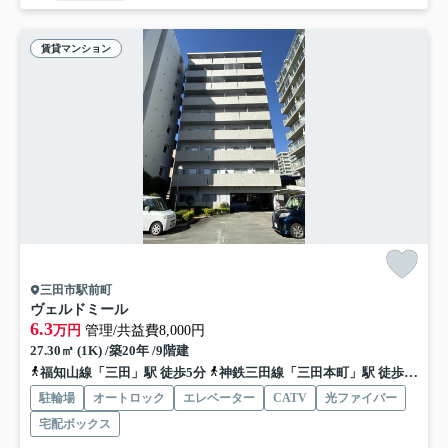
賃貸マンション
三田市駅前町
ヴェルドミール
6.3
万円
管理/共益費8,000円
27.30㎡ (1K) /築20年 /9階建
福知山線「三田」駅 徒歩5分
神鉄三田線「三田本町」駅 徒歩8分
駐輪場
オートロック
エレベーター
CATV
光ファイバー
宅配ボックス