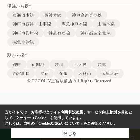
沿線から探す
東海道本線
阪神本線
神戸高速東西線
神戸市西神・山手線
阪急神戸本線
山陽本線
神戸市海岸線
神鉄有馬線
神戸高速南北線
阪急今津線
駅から探す
神戸
新開地
湊川
三ノ宮
兵庫
西宮北口
立花
花隈
大倉山
武庫之荘
© COCOLIV三宮駅前店 All Rights Reserved.
当サイトでは、お客様の当サイト利用状況把握、サービス向上検討を目的と
して、クッキー（Cookie）を使用しています。
詳しくは、当社の
「Cookieの取扱いについて」
をご確認ください。
閉じる
LINE
物件検索
店舗予約