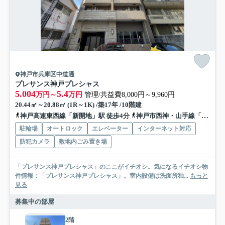
神戸市兵庫区中道通
プレサンス神戸プレシャス
5.004
5.4
万円～
万円
管理/共益費8,000円～9,960円
20.44㎡～20.88㎡ (1R～1K) /築17年 /10階建
神戸高速東西線「新開地」駅 徒歩4分
神戸市西神・山手線「湊川公園」駅 徒歩7分
駐輪場
オートロック
エレベーター
インターネット対応
防犯カメラ
敷地内ごみ置き場
「プレサンス神戸プレシャス」のここがイチオシ。気になるイチオシ物
件情報：「プレサンス神戸プレシャス」。室内設備は洗面所独...
もっと
見る
募集中の部屋
2階