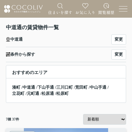
中道通の賃貸物件一覧
変更
中道通
変更
条件から探す
おすすめのエリア
湊町
/
中道通
/
下山手通
/
三川口町
/
荒田町
/
中山手通
/
立花町
/
元町通
/
松原通
/
松原町
7
棟
37
件