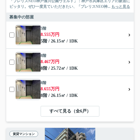
「プレリスNEO神戸湊川公園ヴェルト」：神戸市兵庫区エリアの新居に
ピッタリ。ぜひ一度見ていただきたい、「プレリスNEO神...
もっと見る
募集中の部屋
5階
8.555万円
5階 / 26.15㎡ / 1DK
8階
8.467万円
8階 / 25.72㎡ / 1DK
8階
8.655万円
8階 / 26.15㎡ / 1DK
すべて見る（全6戸）
賃貸マンション