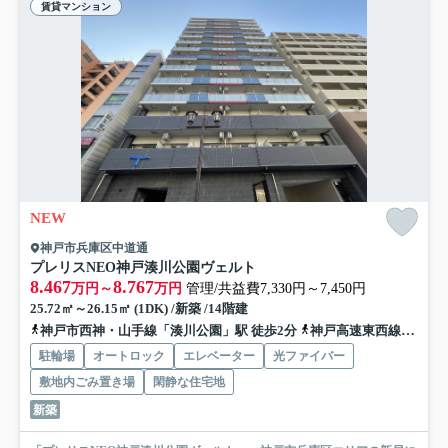
賃貸マンション
NEW
神戸市兵庫区中道通
プレリスNEO神戸湊川公園ヴェルト
8.467
8.767
万円～
万円
管理/共益費7,330円～7,450円
25.72㎡～26.15㎡ (1DK) /新築 /14階建
神戸市西神・山手線「湊川公園」駅 徒歩2分
神戸高速東西線「新開地」駅 徒歩3分
駐輪場
オートロック
エレベーター
光ファイバー
敷地内ごみ置き場
閑静な住宅地
新築