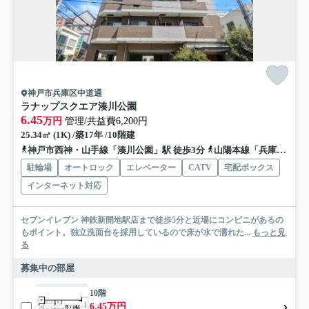
神戸市兵庫区中道通
ラナップスクエア湊川公園
6.45
万円
管理/共益費6,200円
25.34㎡ (1K) /築17年 /10階建
神戸市西神・山手線「湊川公園」駅 徒歩3分
山陽本線「兵庫」駅 徒歩15分
駐輪場
オートロック
エレベーター
CATV
宅配ボックス
インターネット対応
セブンイレブン 神鉄新開地駅店まで徒歩5分と近場にコンビニがあるの
もポイント。独立洗面台を採用しているので床が水で濡れた...
もっと見
る
募集中の部屋
10階
6.45万円