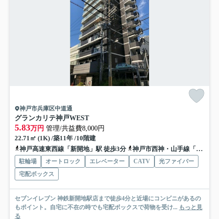
神戸市兵庫区中道通
グランカリテ神戸WEST
5.83
万円
管理/共益費8,000円
22.71㎡ (1K) /築11年 /10階建
神戸高速東西線「新開地」駅 徒歩3分
神戸市西神・山手線「湊川公園」駅 徒歩7分
駐輪場
オートロック
エレベーター
CATV
光ファイバー
宅配ボックス
セブンイレブン 神鉄新開地駅店まで徒歩4分と近場にコンビニがあるの
もポイント。自宅に不在の時でも宅配ボックスで荷物を受け...
もっと見
る