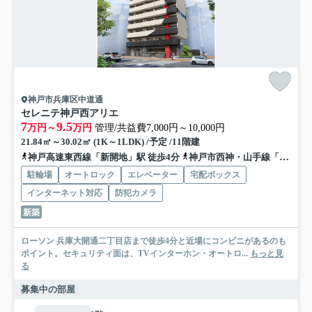
神戸市兵庫区中道通
セレニテ神戸西アリエ
7
9.5
万円～
万円
管理/共益費7,000円～10,000円
21.84㎡～30.02㎡ (1K～1LDK) /予定 /11階建
神戸高速東西線「新開地」駅 徒歩4分
神戸市西神・山手線「湊川公園」駅 徒歩4分
駐輪場
オートロック
エレベーター
宅配ボックス
インターネット対応
防犯カメラ
新築
ローソン 兵庫大開通二丁目店まで徒歩4分と近場にコンビニがあるのも
ポイント。セキュリティ面は、TVインターホン・オートロ...
もっと見
る
募集中の部屋