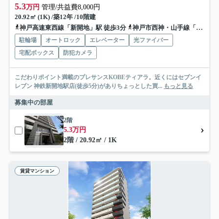
5.3
万円
管理/共益費8,000円
20.92㎡ (1K) /築12年 /10階建
神戸高速東西線「新開地」駅 徒歩3分
神戸市西神・山手線「湊川公園」駅 徒歩5分
駐輪場
オートロック
エレベーター
光ファイバー
宅配ボックス
防犯カメラ
こだわりポイント満載のプレサンスKOBEティアラ。近くにはセブンイ
レブン 神鉄新開地駅店(徒歩5分)がありちょっとした買...
もっと見る
募集中の部屋
2階
5.3万円
2階 / 20.92㎡ / 1K
賃貸マンション