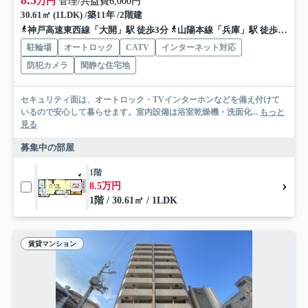
万円
管理/共益費6,000円
30.61㎡ (1LDK) /築11年 /2階建
神戸高速東西線「大開」駅 徒歩3分
山陽本線「兵庫」駅 徒歩7分
駐輪場
オートロック
CATV
インターネット対応
防犯カメラ
閑静な住宅地
セキュリティ面は、オートロック・TVインターホンなどを備え付けて
いるので安心して暮らせます。室内設備は浴室乾燥機・洗面化...
もっと
見る
募集中の部屋
1階
8.5万円
1階 / 30.61㎡ / 1LDK
賃貸マンション