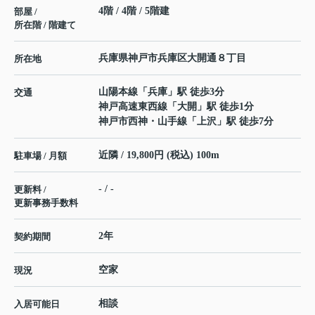
4階 / 4階 / 5階建
部屋 /
所在階 / 階建て
兵庫県
神戸市兵庫区
大開通
８丁目
所在地
山陽本線
「
兵庫
」駅 徒歩3分
交通
神戸高速東西線
「
大開
」駅 徒歩1分
神戸市西神・山手線
「
上沢
」駅 徒歩7分
近隣 / 19,800円 (税込) 100m
駐車場 / 月額
- / -
更新料 /
更新事務手数料
2年
契約期間
空家
現況
相談
入居可能日