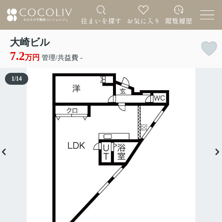
大崎ビル
7.2
万円
管理/共益費 -
1
/
14