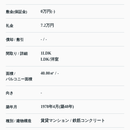
0万円(-)
敷金(保証金)
7.2万円
礼金
- / -
償却 / 敷引
1LDK
間取り / 詳細
LDK
/
洋室
40.00㎡ / -
面積 /
バルコニー面積
-
向き
1978年4月(築48年)
築年月
賃貸マンション / 鉄筋コンクリート
種別 / 建物構造