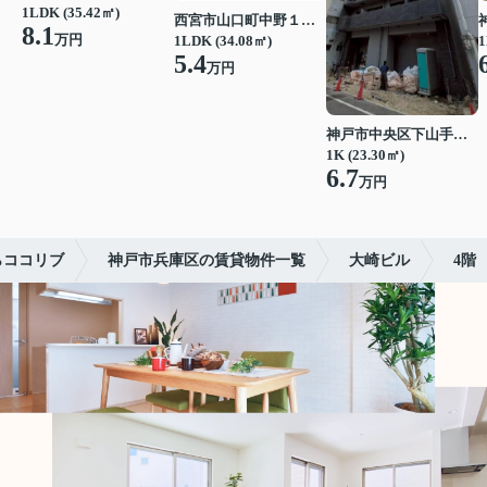
1LDK (35.42㎡)
西宮市山口町中野１丁目
8.1
万円
1LDK (34.08㎡)
1
5.4
万円
神戸市中央区下山手通７丁目
1K (23.30㎡)
6.7
万円
らココリブ
神戸市兵庫区の賃貸物件一覧
大崎ビル
4階