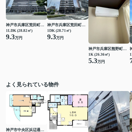
神戸市兵庫区荒田町１丁目
神戸市兵庫区荒田町１丁目
1LDK (28.82㎡)
1DK (28.71㎡)
9.3
9.3
万円
万円
神戸市兵庫区熊野町５丁目
1
1K (26.36㎡)
5.3
万円
よく見られている物件
神戸市中央区浜辺通３丁目