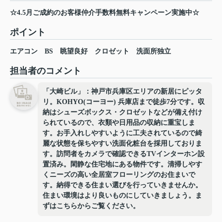
☆4.5月ご成約のお客様仲介手数料無料キャンペーン実施中☆
ポイント
エアコン
BS
眺望良好
クロゼット
洗面所独立
担当者のコメント
「大崎ビル」：神戸市兵庫区エリアの新居にピッタ
リ。KOHYO(コーヨー) 兵庫店まで徒歩7分です。収
納はシューズボックス・クロゼットなどが備え付け
られているので、衣類や日用品の収納に重宝しま
す。お手入れしやすいように工夫されているので綺
麗な状態を保ちやすい洗面化粧台を採用しておりま
す。訪問者をカメラで確認できるTVインターホン設
置済み。閑静な住宅地にある物件です。清掃しやす
くニーズの高い全居室フローリングのお住まいで
す。納得できる住まい選びを行っていきませんか。
住まい環境はより良いものにしていきましょう。ま
ずはこちらからご覧ください。