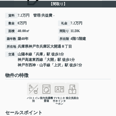
【間取り】
7.2万円 管理/共益費 -
賃料
0万円
7.2万円
敷金
礼金
40.00㎡
1LDK
面積
間取り
築48年
4階/5階建
築年数
所在階
兵庫県
神戸市兵庫区
大開通
８丁目
所在地
山陽本線
「
兵庫
」駅 徒歩3分
交通
神戸高速東西線
「
大開
」駅 徒歩1分
神戸市西神・山手線
「
上沢
」駅 徒歩7分
物件の特徴
バストイレ
室内洗濯機
TVモニタ
独立洗面台
別
置場
付きインタ
ーホン
セールスポイント