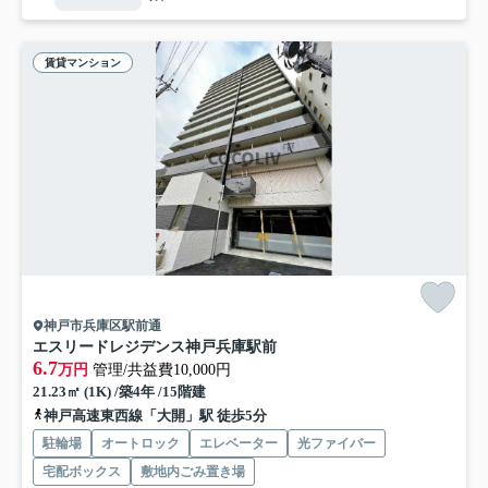
賃貸マンション
神戸市兵庫区駅前通
エスリードレジデンス神戸兵庫駅前
6.7
万円
管理/共益費10,000円
21.23㎡ (1K) /築4年 /15階建
神戸高速東西線「大開」駅 徒歩5分
駐輪場
オートロック
エレベーター
光ファイバー
宅配ボックス
敷地内ごみ置き場