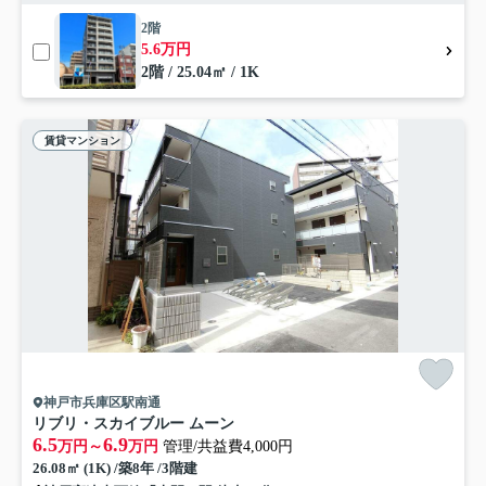
2階
5.6万円
2階 / 25.04㎡ / 1K
賃貸マンション
神戸市兵庫区駅南通
リブリ・スカイブルー ムーン
6.5
6.9
万円～
万円
管理/共益費4,000円
26.08㎡ (1K) /築8年 /3階建