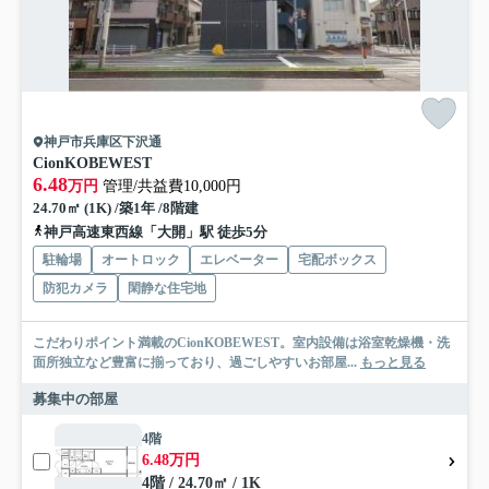
神戸市兵庫区下沢通
CionKOBEWEST
6.48
万円
管理/共益費10,000円
24.70㎡ (1K) /築1年 /8階建
神戸高速東西線「大開」駅 徒歩5分
駐輪場
オートロック
エレベーター
宅配ボックス
防犯カメラ
閑静な住宅地
こだわりポイント満載のCionKOBEWEST。室内設備は浴室乾燥機・洗
面所独立など豊富に揃っており、過ごしやすいお部屋...
もっと見る
募集中の部屋
4階
6.48万円
4階 / 24.70㎡ / 1K