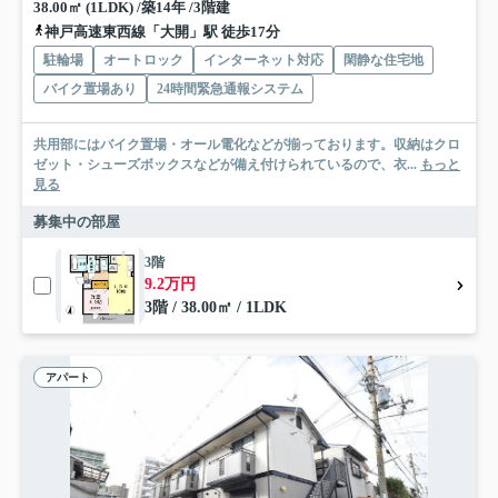
38.00㎡ (1LDK) /築14年 /3階建
神戸高速東西線「大開」駅 徒歩17分
駐輪場
オートロック
インターネット対応
閑静な住宅地
バイク置場あり
24時間緊急通報システム
共用部にはバイク置場・オール電化などが揃っております。収納はクロ
ゼット・シューズボックスなどが備え付けられているので、衣...
もっと
見る
募集中の部屋
3階
9.2万円
3階 / 38.00㎡ / 1LDK
アパート