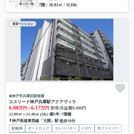
7階 / 26.81㎡ / 1LDK
賃貸マンション
神戸市兵庫区駅南通
エスリード神戸兵庫駅アクアヴィラ
6.08
6.17
万円～
万円
管理/共益費8,000円
21.09㎡～21.46㎡ (1K) /築5年 /7階建
神戸高速東西線「大開」駅 徒歩10分
駐輪場
オートロック
エレベーター
CATV
光ファイバー