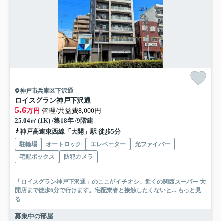
神戸市兵庫区下沢通
ロイスグラン神戸下沢通
5.6
万円
管理/共益費8,000円
25.04㎡ (1K) /築18年 /9階建
神戸高速東西線「大開」駅 徒歩5分
駐輪場
オートロック
エレベーター
光ファイバー
宅配ボックス
防犯カメラ
「ロイスグラン神戸下沢通」のここがイチオシ。近くの関西スーパー 大
開店まで徒歩6分で行けます。宅配業者と接触したくないと...
もっと見
る
募集中の部屋