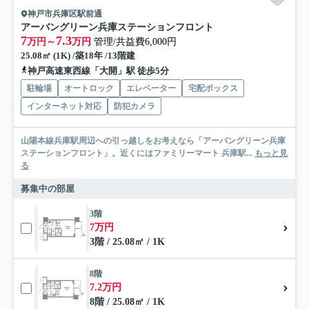
神戸市兵庫区駅前通
アーバングリーン兵庫ステーションフロント
7
7.3
万円～
万円
管理/共益費6,000円
25.08㎡ (1K) /築18年 /13階建
神戸高速東西線「大開」駅 徒歩5分
駐輪場
オートロック
エレベーター
宅配ボックス
インターネット対応
防犯カメラ
山陽本線兵庫駅周辺への引っ越しをお考えなら「アーバングリーン兵庫
ステーションフロント」。近くにはファミリーマート 兵庫駅...
もっと見
る
募集中の部屋
3階
7万円
3階 / 25.08㎡ / 1K
8階
7.2万円
8階 / 25.08㎡ / 1K