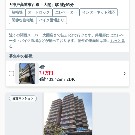
神戸高速東西線「大開」駅 徒歩5分
駐輪場
オートロック
エレベーター
インターネット対応
閑静な住宅地
バイク置場あり
近くの関西スーパー 大開店まで徒歩6分で行けます。共用部にはエレベ
ータ・バイク置場などが揃っております。物件の洗面所は独...
もっと見
る
募集中の部屋
4階
7.1万円
4階 / 39.42㎡ / 2DK
賃貸マンション