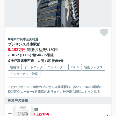
神戸市兵庫区浜崎通
プレサンス兵庫駅前
8.482
万円
管理/共益費8,180円
26.81㎡ (1LDK) /築5年 /15階建
神戸高速東西線「大開」駅 徒歩9分
駐輪場
オートロック
エレベーター
CATV
宅配ボックス
インターネット対応
こだわりポイント満載のプレサンス兵庫駅前。歩いて154mの場所に、
KOHYO(コーヨー) 兵庫店があります。神戸市兵庫区...
もっと見る
募集中の部屋
7階
8.482万円