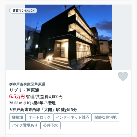
賃貸マンション
神戸市兵庫区芦原通
リブリ・芦原通
6.5
万円
管理/共益費4,000円
26.08㎡ (1K) /築8年 /3階建
神戸高速東西線「大開」駅 徒歩15分
駐輪場
オートロック
インターネット対応
閑静な住宅地
バイク置場あり
公共下水