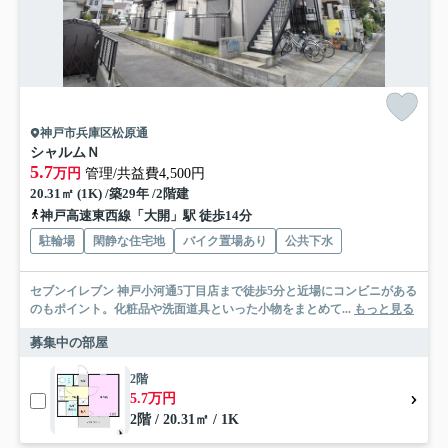
神戸市兵庫区松原通
シャルムＮ
5.7
万円
管理/共益費4,500円
20.31㎡ (1K) /築29年 /2階建
神戸高速東西線「大開」駅 徒歩14分
駐輪場
閑静な住宅地
バイク置場あり
公共下水
セブンイレブン 神戸小河通5丁目店まで徒歩5分と近場にコンビニがある
のもポイント。化粧品や洗面道具といった小物をまとめて...
もっと見る
募集中の部屋
2階
5.7万円
2階 / 20.31㎡ / 1K