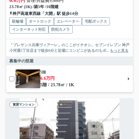
万円
管理/共益費9,000円
23.78㎡ (1K) /築5年 /10階建
神戸高速東西線「大開」駅 徒歩14分
駐輪場
オートロック
エレベーター
宅配ボックス
インターネット対応
防犯カメラ
「プレサンス兵庫ヴィアーレ」のここがイチオシ。セブンイレブン 神戸
小河通5丁目店まで徒歩6分と近場にコンビニがあるのもポ...
もっと見る
募集中の部屋
5階
6.6万円
5階 / 23.78㎡ / 1K
賃貸マンション