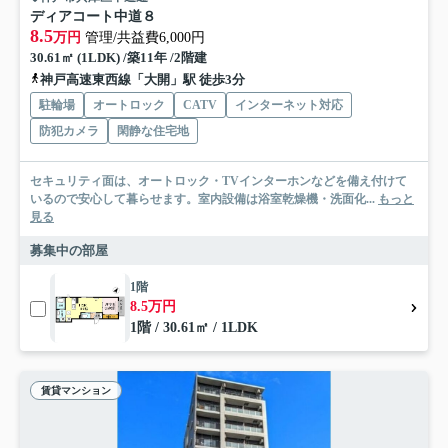
ディアコート中道８
8.5
万円
管理/共益費6,000円
30.61㎡ (1LDK) /築11年 /2階建
神戸高速東西線「大開」駅 徒歩3分
駐輪場
オートロック
CATV
インターネット対応
防犯カメラ
閑静な住宅地
セキュリティ面は、オートロック・TVインターホンなどを備え付けて
いるので安心して暮らせます。室内設備は浴室乾燥機・洗面化...
もっと
見る
募集中の部屋
1階
8.5万円
1階 / 30.61㎡ / 1LDK
賃貸マンション