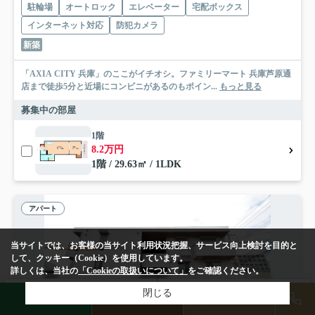
駐輪場
オートロック
エレベーター
宅配ボックス
インターネット対応
防犯カメラ
新築
「AXIA CITY 兵庫」のここがイチオシ。ファミリーマート 兵庫芦原通
店まで徒歩5分と近場にコンビニがあるのもポイン...
もっと見る
募集中の部屋
1階
8.2万円
1階 / 29.63㎡ / 1LDK
アパート
当サイトでは、お客様の当サイト利用状況把握、サービス向上検討を目的と
して、クッキー（Cookie）を使用しています。
詳しくは、当社の
「Cookieの取扱いについて」
をご確認ください。
検索条件を変更
閉じる
まとめてお問い合わせ
LINE
物件検索
店舗予約