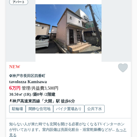
アパート
NEW
神戸市長田区四番町
tavolozza Kamisawa
6
万円
管理/共益費3,500円
30.50㎡ (1R) /築8年 /2階建
神戸高速東西線「大開」駅 徒歩6分
駐輪場
閑静な住宅地
バイク置場あり
公共下水
知らない人が来た時でも玄関を開ける必要がなくなるTVインターホン
が付いております。室内設備は洗面化粧台・浴室乾燥機などが...
もっと
見る