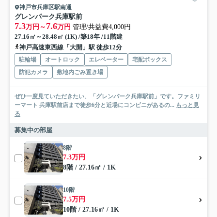
神戸市兵庫区駅南通
グレンパーク兵庫駅前
7.3
7.6
万円～
万円
管理/共益費4,000円
27.16㎡～28.48㎡ (1K) /築18年 /11階建
神戸高速東西線「大開」駅 徒歩12分
駐輪場
オートロック
エレベーター
宅配ボックス
防犯カメラ
敷地内ごみ置き場
ぜひ一度見ていただきたい、「グレンパーク兵庫駅前」です。ファミリ
ーマート 兵庫駅前店まで徒歩6分と近場にコンビニがあるの...
もっと見
る
募集中の部屋
8階
7.3万円
8階 / 27.16㎡ / 1K
10階
7.5万円
10階 / 27.16㎡ / 1K