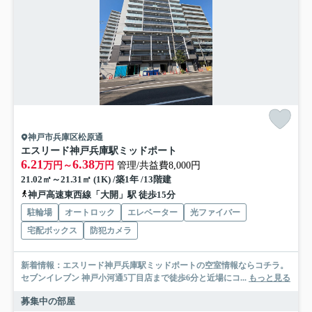
神戸市兵庫区松原通
エスリード神戸兵庫駅ミッドポート
6.21
6.38
万円～
万円
管理/共益費8,000円
21.02㎡～21.31㎡ (1K) /築1年 /13階建
神戸高速東西線「大開」駅 徒歩15分
駐輪場
オートロック
エレベーター
光ファイバー
宅配ボックス
防犯カメラ
新着情報：エスリード神戸兵庫駅ミッドポートの空室情報ならコチラ。
セブンイレブン 神戸小河通5丁目店まで徒歩6分と近場にコ...
もっと見る
募集中の部屋