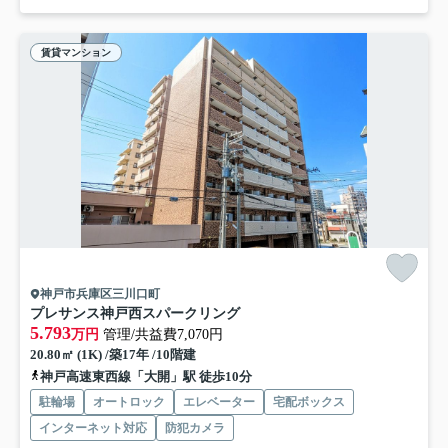
賃貸マンション
神戸市兵庫区三川口町
プレサンス神戸西スパークリング
5.793
万円
管理/共益費7,070円
20.80㎡ (1K) /築17年 /10階建
神戸高速東西線「大開」駅 徒歩10分
駐輪場
オートロック
エレベーター
宅配ボックス
インターネット対応
防犯カメラ