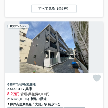
すべて見る（全6戸）
賃貸マンション
神戸市兵庫区松原通
AXIA CITY 兵庫
8.2
万円
管理/共益費8,000円
29.63㎡ (1LDK) /新築 /3階建
神戸高速東西線「大開」駅 徒歩14分