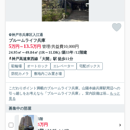
神戸市兵庫区入江通
ブルームライフ兵庫
5
13.5
万円～
万円
管理/共益費10,000円
24.95㎡～49.84㎡ (1R～1LDK) /築33年 /12階建
神戸高速東西線「大開」駅 徒歩11分
駐輪場
オートロック
エレベーター
宅配ボックス
防犯カメラ
敷地内ごみ置き場
こだわりポイント満載のブルームライフ兵庫。山陽本線兵庫駅周辺への
引っ越しをお考えなら「ブルームライフ兵庫」。室内設備は浴...
もっと
見る
募集中の部屋
5階
5万円