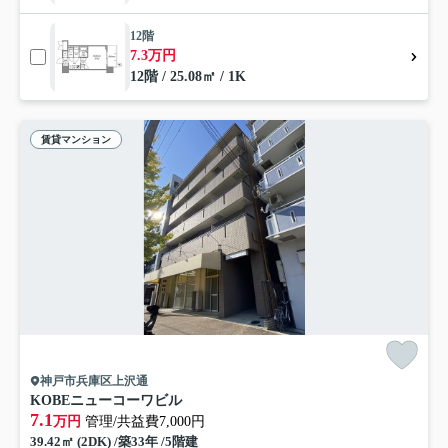
12階
7.3万円
12階 / 25.08㎡ / 1K
賃貸マンション
神戸市兵庫区上沢通
KOBEニューコーワビル
7.1
万円
管理/共益費7,000円
39.42㎡ (2DK) /築33年 /5階建