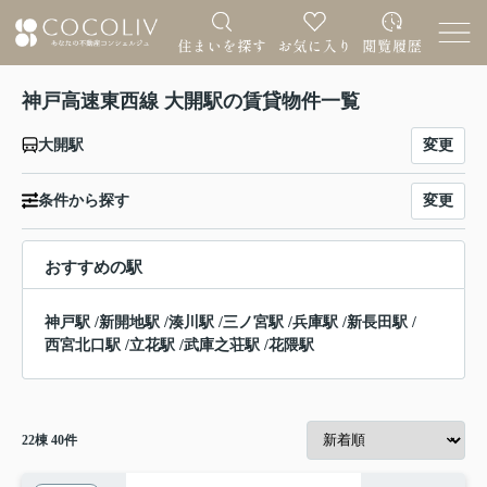
神戸高速東西線 大開駅の賃貸物件一覧
変更
大開駅
変更
条件から探す
おすすめの駅
神戸駅
/
新開地駅
/
湊川駅
/
三ノ宮駅
/
兵庫駅
/
新長田駅
/
西宮北口駅
/
立花駅
/
武庫之荘駅
/
花隈駅
22
棟
40
件