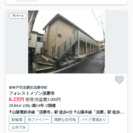
アパート
神戸市須磨区須磨寺町
フォレストメゾン須磨寺
6.2
万円
管理/共益費3,000円
29.84㎡ (1R) /築14年 /2階建
山陽電鉄本線「須磨寺」駅 徒歩4分
山陽本線「須磨」駅 徒歩10分
駐輪場
光ファイバー
閑静な住宅地
バイク置場あり
公共下水