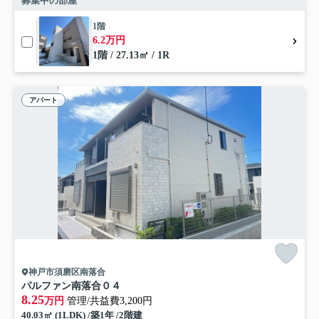
募集中の部屋
1階
6.2万円
1階 / 27.13㎡ / 1R
アパート
神戸市須磨区南落合
パルファン南落合０４
8.25
万円
管理/共益費3,200円
40.03㎡ (1LDK) /築1年 /2階建