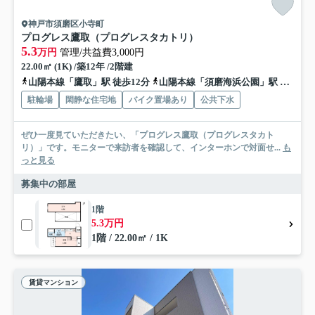
神戸市須磨区小寺町
プログレス鷹取（プログレスタカトリ）
5.3
万円
管理/共益費3,000円
22.00㎡ (1K) /築12年 /2階建
山陽本線「鷹取」駅 徒歩12分
山陽本線「須磨海浜公園」駅 徒歩12分
駐輪場
閑静な住宅地
バイク置場あり
公共下水
ぜひ一度見ていただきたい、「プログレス鷹取（プログレスタカト
リ）」です。モニターで来訪者を確認して、インターホンで対面せ...
も
っと見る
募集中の部屋
1階
5.3万円
1階 / 22.00㎡ / 1K
賃貸マンション