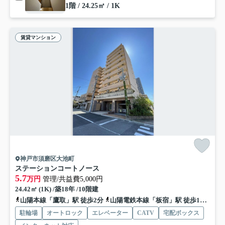
1階 / 24.25㎡ / 1K
賃貸マンション
神戸市須磨区大池町
ステーションコートノース
5.7
万円
管理/共益費5,000円
24.42㎡ (1K) /築18年 /10階建
山陽本線「鷹取」駅 徒歩2分
山陽電鉄本線「板宿」駅 徒歩12分
神
駐輪場
オートロック
エレベーター
CATV
宅配ボックス