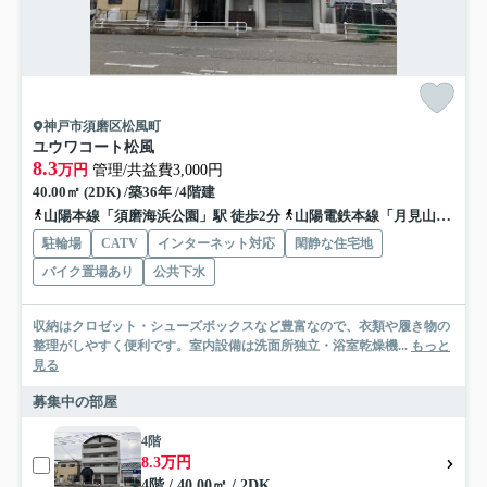
神戸市須磨区松風町
ユウワコート松風
8.3
万円
管理/共益費3,000円
40.00㎡ (2DK) /築36年 /4階建
山陽本線「須磨海浜公園」駅 徒歩2分
山陽電鉄本線「月見山」駅 徒歩7分
駐輪場
CATV
インターネット対応
閑静な住宅地
バイク置場あり
公共下水
収納はクロゼット・シューズボックスなど豊富なので、衣類や履き物の
整理がしやすく便利です。室内設備は洗面所独立・浴室乾燥機...
もっと
見る
募集中の部屋
4階
8.3万円
4階 / 40.00㎡ / 2DK