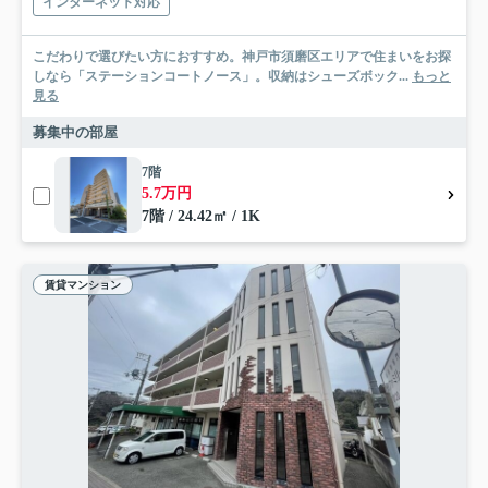
インターネット対応
こだわりで選びたい方におすすめ。神戸市須磨区エリアで住まいをお探
しなら「ステーションコートノース」。収納はシューズボック...
もっと
見る
募集中の部屋
7階
5.7万円
7階 / 24.42㎡ / 1K
賃貸マンション