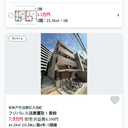
2階
5.5万円
2階 / 21.16㎡ / 1K
アパート
神戸市須磨区大池町
フジパレス須磨鷹取Ⅰ番館
7.9
万円
管理/共益費4,100円
41.29㎡ (1LDK) /築4年 /3階建