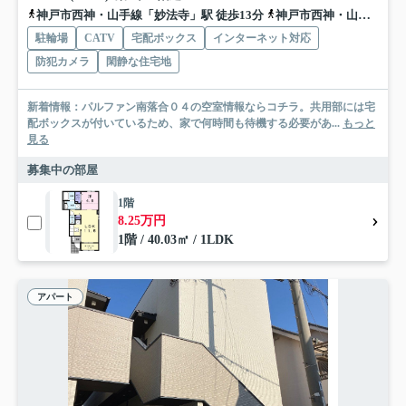
神戸市西神・山手線「妙法寺」駅 徒歩13分
神戸市西神・山手線「名谷」駅 徒歩17分
駐輪場
CATV
宅配ボックス
インターネット対応
防犯カメラ
閑静な住宅地
新着情報：パルファン南落合０４の空室情報ならコチラ。共用部には宅
配ボックスが付いているため、家で何時間も待機する必要があ...
もっと
見る
募集中の部屋
1階
8.25万円
1階 / 40.03㎡ / 1LDK
アパート