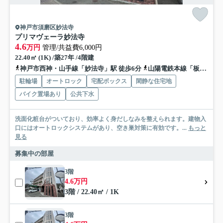
神戸市須磨区妙法寺
プリマヴェーラ妙法寺
4.6
万円
管理/共益費6,000円
22.40㎡ (1K) /築27年 /4階建
神戸市西神・山手線「妙法寺」駅 徒歩6分
山陽電鉄本線「板宿」駅 バス13分 神戸市バス「中田（神戸市須磨区）」 停歩2分
駐輪場
オートロック
宅配ボックス
閑静な住宅地
バイク置場あり
公共下水
洗面化粧台がついており、効率よく身だしなみを整えられます。建物入
口にはオートロックシステムがあり、空き巣対策に有効です。...
もっと
見る
募集中の部屋
3階
4.6万円
3階 / 22.40㎡ / 1K
3階