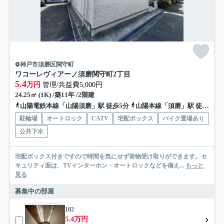
神戸市須磨区関守町
ワコーレヴィアーノ須磨関守町2丁目
5.4
万円
管理/共益費5,000円
24.25㎡ (1K) /築11年 /2階建
山陽電鉄本線「山陽須磨」駅 徒歩5分
山陽本線「須磨」駅 徒歩8分
駐輪場
オートロック
CATV
宅配ボックス
バイク置場あり
公共下水
宅配ボックス付きですので時間を気にせず荷物受け取りができます。セ
キュリティ面は、TVインターホン・オートロックなどを備え...
もっと
見る
募集中の部屋
102
5.4万円