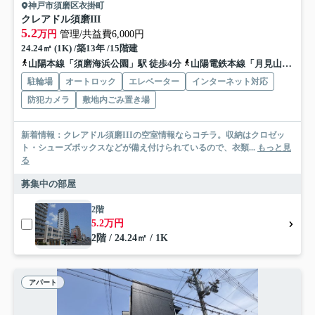
神戸市須磨区衣掛町
クレアドル須磨III
5.2
万円
管理/共益費6,000円
24.24㎡ (1K) /築13年 /15階建
山陽本線「須磨海浜公園」駅 徒歩4分
山陽電鉄本線「月見山」駅 徒歩10分
駐輪場
オートロック
エレベーター
インターネット対応
防犯カメラ
敷地内ごみ置き場
新着情報：クレアドル須磨IIIの空室情報ならコチラ。収納はクロゼッ
ト・シューズボックスなどが備え付けられているので、衣類...
もっと見
る
募集中の部屋
2階
5.2万円
2階 / 24.24㎡ / 1K
アパート