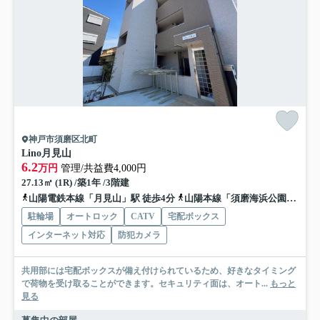
神戸市須磨区北町
Lino月見山
6.2
万円
管理/共益費4,000円
27.13㎡ (1R) /築1年 /3階建
山陽電鉄本線「月見山」駅 徒歩4分
山陽本線「須磨海浜公園」駅 徒歩7分
駐輪場
オートロック
CATV
宅配ボックス
インターネット対応
防犯カメラ
共用部には宅配ボックスが備え付けられているため、好きなタイミング
で荷物を受け取ることができます。セキュリティ面は、オート...
もっと
見る