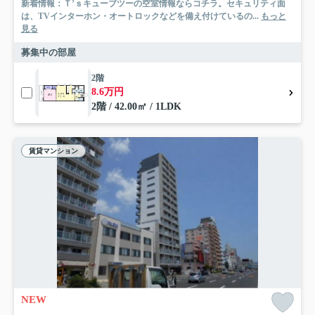
新着情報：Ｔ’ｓキューブツーの空室情報ならコチラ。セキュリティ面
は、TVインターホン・オートロックなどを備え付けているの...
もっと
見る
募集中の部屋
2階
8.6万円
2階 / 42.00㎡ / 1LDK
賃貸マンション
NEW