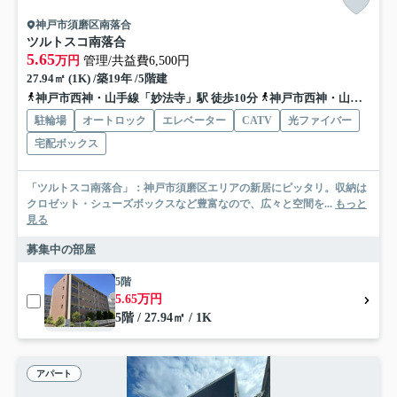
神戸市須磨区南落合
ツルトスコ南落合
5.65
万円
管理/共益費6,500円
27.94㎡ (1K) /築19年 /5階建
神戸市西神・山手線「妙法寺」駅 徒歩10分
神戸市西神・山手線「名谷」駅 バス16分 神戸市バス「啓明学院前」 停歩9分
駐輪場
オートロック
エレベーター
CATV
光ファイバー
宅配ボックス
「ツルトスコ南落合」：神戸市須磨区エリアの新居にピッタリ。収納は
クロゼット・シューズボックスなど豊富なので、広々と空間を...
もっと
見る
募集中の部屋
5階
5.65万円
5階 / 27.94㎡ / 1K
アパート