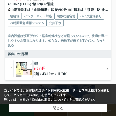
43.10㎡ (1LDK) /築12年 /2階建
山陽電鉄本線「山陽須磨」駅 徒歩9分
山陽本線「須磨」駅 徒歩10分
駐輪場
インターネット対応
閑静な住宅地
バイク置場あり
24時間緊急通報システム
公共下水
室内設備は洗面所独立・浴室乾燥機などが揃っているので、快適に過ご
しやすいお部屋になります。知らない来訪者が来てもTVイン...
もっと
見る
募集中の部屋
2階
9.8万円
2階 / 43.10㎡ / 1LDK
当サイトでは、お客様の当サイト利用状況把握、サービス向上検討を目的と
賃貸マンション
して、クッキー（Cookie）を使用しています。
詳しくは、当社の
「Cookieの取扱いについて」
をご確認ください。
検索条件を変更
閉じる
まとめてお問い合わせ
LINE
物件検索
店舗予約