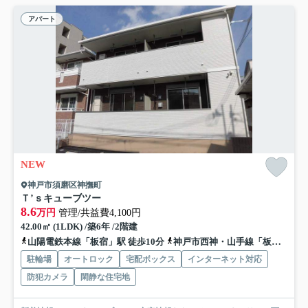
アパート
NEW
神戸市須磨区神撫町
Ｔ’ｓキューブツー
8.6
万円
管理/共益費4,100円
42.00㎡ (1LDK) /築6年 /2階建
山陽電鉄本線「板宿」駅 徒歩10分
神戸市西神・山手線「板宿」駅 徒歩10分
駐輪場
オートロック
宅配ボックス
インターネット対応
防犯カメラ
閑静な住宅地