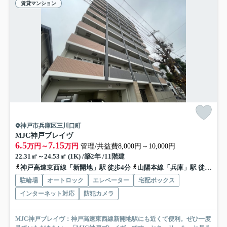
賃貸マンション
神戸市兵庫区三川口町
MJC神戸ブレイヴ
6.5
7.15
万円～
万円
管理/共益費8,000円～10,000円
22.31㎡～24.53㎡ (1K) /築2年 /11階建
神戸高速東西線「新開地」駅 徒歩4分
山陽本線「兵庫」駅 徒歩9分
駐輪場
オートロック
エレベーター
宅配ボックス
インターネット対応
防犯カメラ
MJC神戸ブレイヴ：神戸高速東西線新開地駅にも近くて便利。ぜひ一度