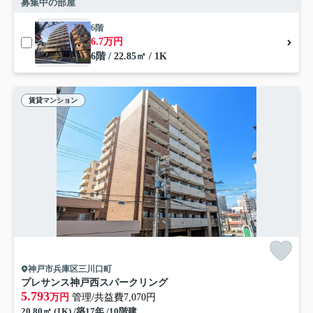
募集中の部屋
6階
6.7万円
6階 / 22.85㎡ / 1K
賃貸マンション
神戸市兵庫区三川口町
プレサンス神戸西スパークリング
5.793
万円
管理/共益費7,070円
20.80㎡ (1K) /築17年 /10階建