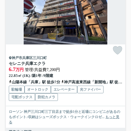
神戸市兵庫区三川口町
セレニテ兵庫エクラ
6.7
万円
管理/共益費7,200円
22.85㎡ (1K) /築1年 /9階建
山陽本線「兵庫」駅 徒歩7分
神戸高速東西線「新開地」駅 徒歩7分
駐輪場
オートロック
エレベーター
光ファイバー
宅配ボックス
防犯カメラ
ローソン 神戸三川口町三丁目店まで徒歩1分と近場にコンビニがあるの
もポイント♪収納はシューズボックス・ウォークインクロゼ...
もっと見
る