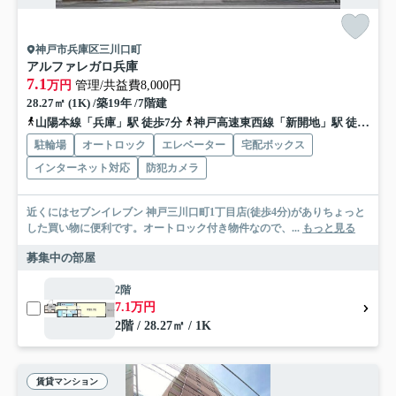
神戸市兵庫区三川口町
アルファレガロ兵庫
7.1
万円
管理/共益費8,000円
28.27㎡ (1K) /築19年 /7階建
山陽本線「兵庫」駅 徒歩7分
神戸高速東西線「新開地」駅 徒歩7分
駐輪場
オートロック
エレベーター
宅配ボックス
インターネット対応
防犯カメラ
近くにはセブンイレブン 神戸三川口町1丁目店(徒歩4分)がありちょっと
した買い物に便利です。オートロック付き物件なので、...
もっと見る
募集中の部屋
2階
7.1万円
2階 / 28.27㎡ / 1K
賃貸マンション