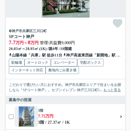
神戸市兵庫区三川口町
SPコート神戸
7.7
8
万円～
万円
管理/共益費9,000円
26.03㎡～28.95㎡ (1K) /築4年 /10階建
山陽本線「兵庫」駅 徒歩11分
神戸高速東西線「新開地」駅 徒歩10分
駐輪場
オートロック
エレベーター
宅配ボックス
インターネット対応
敷地内ごみ置き場
こだわりで選びたい方におすすめ。神戸市兵庫区エリアで住まいをお探
しなら「SPコート神戸」。セブンイレブン 神戸三川口町1...
もっと見る
募集中の部屋
3階
7.75万円
3階 / 27.37㎡ / 1K