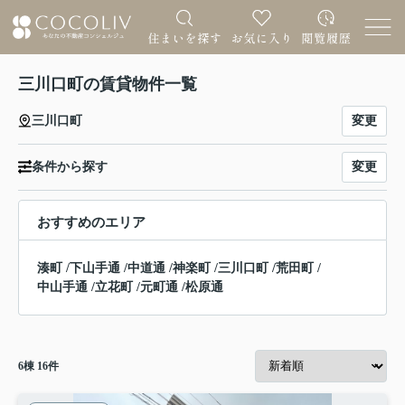
三川口町の賃貸物件一覧
変更
三川口町
変更
条件から探す
おすすめのエリア
湊町
/
下山手通
/
中道通
/
神楽町
/
三川口町
/
荒田町
/
中山手通
/
立花町
/
元町通
/
松原通
6
棟
16
件