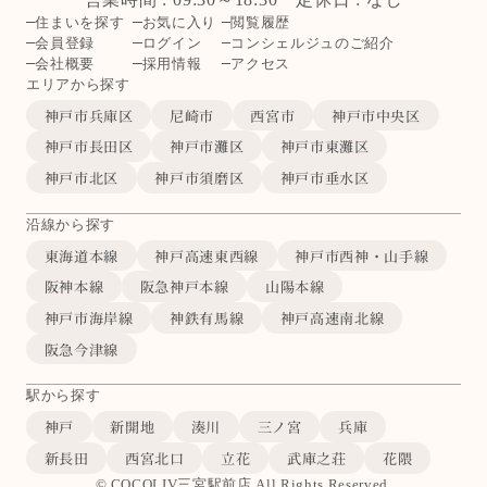
住まいを探す
お気に入り
閲覧履歴
会員登録
ログイン
コンシェルジュのご紹介
会社概要
採用情報
アクセス
エリアから探す
神戸市兵庫区
尼崎市
西宮市
神戸市中央区
神戸市長田区
神戸市灘区
神戸市東灘区
神戸市北区
神戸市須磨区
神戸市垂水区
沿線から探す
東海道本線
神戸高速東西線
神戸市西神・山手線
阪神本線
阪急神戸本線
山陽本線
神戸市海岸線
神鉄有馬線
神戸高速南北線
阪急今津線
駅から探す
神戸
新開地
湊川
三ノ宮
兵庫
新長田
西宮北口
立花
武庫之荘
花隈
© COCOLIV三宮駅前店 All Rights Reserved.