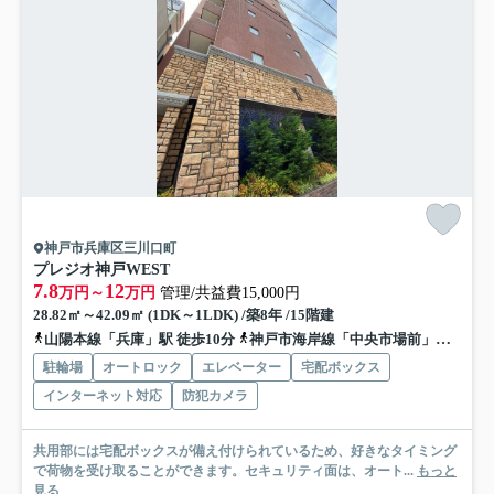
神戸市兵庫区三川口町
プレジオ神戸WEST
7.8
12
万円～
万円
管理/共益費15,000円
28.82㎡～42.09㎡ (1DK～1LDK) /築8年 /15階建
山陽本線「兵庫」駅 徒歩10分
神戸市海岸線「中央市場前」駅 徒歩10分
駐輪場
オートロック
エレベーター
宅配ボックス
インターネット対応
防犯カメラ
共用部には宅配ボックスが備え付けられているため、好きなタイミング
で荷物を受け取ることができます。セキュリティ面は、オート...
もっと
見る