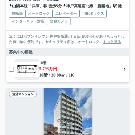
山陽本線「兵庫」駅 徒歩5分
神戸高速南北線「新開地」駅 徒歩7分
駐輪場
オートロック
エレベーター
宅配ボックス
インターネット対応
防犯カメラ
近くにはセブンイレブン 神戸羽坂通3丁目店(徒歩4分)がありちょっとし
た買い物に便利です。セキュリティ面は、オートロック...
もっと見る
募集中の部屋
10階
5.793万円
10階 / 20.80㎡ / 1K
賃貸マンション