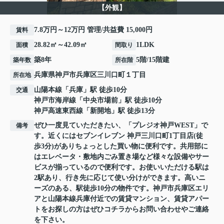
【外観】
7.8万円～12万円 管理/共益費 15,000円
賃料
28.82㎡～42.09㎡
1LDK
面積
間取り
築8年
5階/15階建
築年数
所在階
兵庫県
神戸市兵庫区
三川口町
１丁目
所在地
山陽本線
「
兵庫
」駅 徒歩10分
交通
神戸市海岸線
「
中央市場前
」駅 徒歩10分
神戸高速東西線
「
新開地
」駅 徒歩13分
ぜひ一度見ていただきたい、「プレジオ神戸WEST」で
備考
す。近くにはセブンイレブン 神戸三川口町1丁目店(徒
歩3分)がありちょっとした買い物に便利です。共用部に
はエレベータ・敷地内ごみ置き場など様々な設備やサー
ビスが揃っているので便利です。お使いいただける駅は
2駅あり、行き先に応じて使い分けができます。高いニ
ーズのある、駅徒歩10分の物件です。神戸市兵庫区エリ
アと山陽本線兵庫付近での賃貸マンション、賃貸アパー
トをお探しの方はぜひコチラからお問い合わせやご連絡
を下さい。