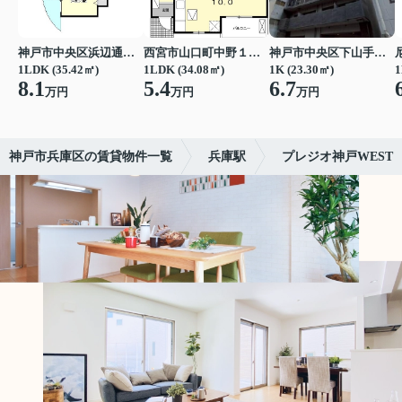
神戸市中央区浜辺通３丁目
西宮市山口町中野１丁目
神戸市中央区下山手通７丁目
1LDK (35.42㎡)
1LDK (34.08㎡)
1K (23.30㎡)
1
8.1
5.4
6.7
万円
万円
万円
神戸市兵庫区の賃貸物件一覧
兵庫駅
プレジオ神戸WEST