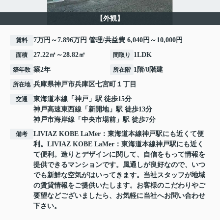
【外観】
7万円～7.896万円 管理/共益費 6,040円～10,000円
賃料
27.22㎡～28.82㎡
1LDK
面積
間取り
築2年
1階/8階建
築年数
所在階
兵庫県
神戸市兵庫区
七宮町
１丁目
所在地
東海道本線
「
神戸
」駅 徒歩15分
交通
神戸高速東西線
「
新開地
」駅 徒歩13分
神戸市海岸線
「
中央市場前
」駅 徒歩7分
LIVIAZ KOBE LaMer：東海道本線神戸駅にも近くて便
備考
利。LIVIAZ KOBE LaMer：東海道本線神戸駅にも近く
て便利。造りとデザインに関して、自信をもって情報を
提供できるマンションです。風通しが良好なので、いつ
でも新鮮な空気がはいってきます。当社スタッフが地域
の賃貸情報をご提供いたします。お客様のこだわりやご
要望などございましたら、お気軽に当社へお問い合わせ
下さい。