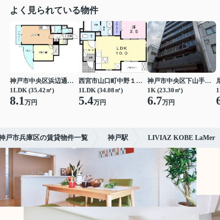
よく見られている物件
神戸市中央区浜辺通３丁目
西宮市山口町中野１丁目
神戸市中央区下山手通７丁目
1LDK (35.42㎡)
1LDK (34.08㎡)
1K (23.30㎡)
1
8.1
5.4
6.7
万円
万円
万円
神戸市兵庫区の賃貸物件一覧
神戸駅
LIVIAZ KOBE LaMer