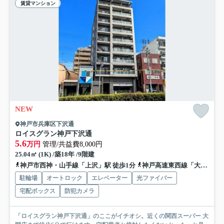
賃貸マンション
NEW
神戸市兵庫区下沢通
ロイスグラン神戸下沢通
5.6
万円
管理/共益費8,000円
25.04㎡ (1K) /築18年 /9階建
神戸市西神・山手線「上沢」駅 徒歩1分
神戸高速東西線「大開」駅 徒歩5分
駐輪場
オートロック
エレベーター
光ファイバー
宅配ボックス
防犯カメラ
「ロイスグラン神戸下沢通」のここがイチオシ。近くの関西スーパー 大