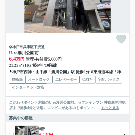
神戸市兵庫区下沢通
U-ro湊川公園前
6.4
万円
管理/共益費5,000円
21.25㎡ (1K) /築6年 /10階建
神戸市西神・山手線「湊川公園」駅 徒歩2分
東海道本線「神戸」駅 徒歩15分
駐輪場
オートロック
エレベーター
CATV
宅配ボックス
インターネット対応
こだわりポイント満載のU-ro湊川公園前。セブンイレブン 神鉄新開地駅
店まで徒歩4分と近場にコンビニがあるのもポイント。...
もっと見る
募集中の部屋
8階
6.4万円