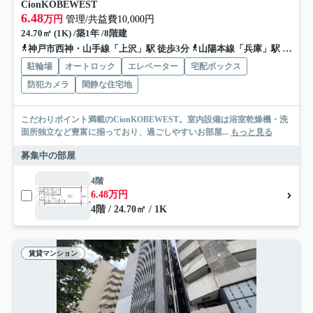
CionKOBEWEST
6.48
万円
管理/共益費10,000円
24.70㎡ (1K) /築1年 /8階建
神戸市西神・山手線「上沢」駅 徒歩3分
山陽本線「兵庫」駅 徒歩10分
駐輪場
オートロック
エレベーター
宅配ボックス
防犯カメラ
閑静な住宅地
こだわりポイント満載のCionKOBEWEST。室内設備は浴室乾燥機・洗
面所独立など豊富に揃っており、過ごしやすいお部屋...
もっと見る
募集中の部屋
4階
6.48万円
4階 / 24.70㎡ / 1K
賃貸マンション