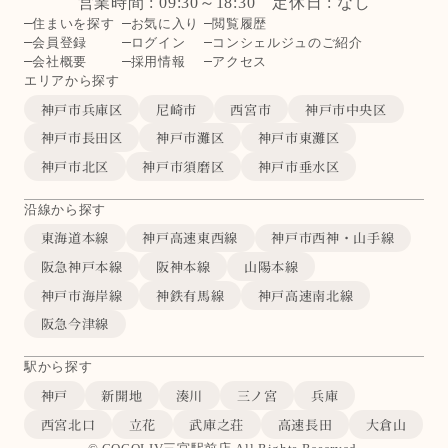
営業時間 : 09:30～18:30 定休日 : なし
住まいを探す
お気に入り
閲覧履歴
会員登録
ログイン
コンシェルジュのご紹介
会社概要
採用情報
アクセス
エリアから探す
神戸市兵庫区
尼崎市
西宮市
神戸市中央区
神戸市長田区
神戸市灘区
神戸市東灘区
神戸市北区
神戸市須磨区
神戸市垂水区
沿線から探す
東海道本線
神戸高速東西線
神戸市西神・山手線
阪急神戸本線
阪神本線
山陽本線
神戸市海岸線
神鉄有馬線
神戸高速南北線
阪急今津線
駅から探す
神戸
新開地
湊川
三ノ宮
兵庫
西宮北口
立花
武庫之荘
高速長田
大倉山