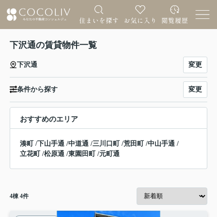
下沢通の賃貸物件一覧
変更
下沢通
変更
条件から探す
おすすめのエリア
湊町
/
下山手通
/
中道通
/
三川口町
/
荒田町
/
中山手通
/
立花町
/
松原通
/
東園田町
/
元町通
4
棟
4
件