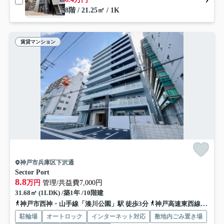
8階 / 21.25㎡ / 1K
賃貸マンション
神戸市兵庫区下沢通
Sector Port
8.8
万円
管理/共益費7,000円
31.68㎡ (1LDK) /築1年 /10階建
神戸市西神・山手線「湊川公園」駅 徒歩3分
神戸高速東西線「新開地」駅 徒歩5分
駐輪場
オートロック
インターネット対応
敷地内ごみ置き場