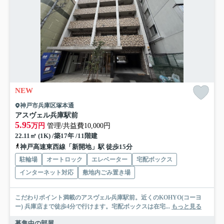
NEW
神戸市兵庫区塚本通
アスヴェル兵庫駅前
5.95
万円
管理/共益費10,000円
22.11㎡ (1K) /築17年 /11階建
神戸高速東西線「新開地」駅 徒歩15分
駐輪場
オートロック
エレベーター
宅配ボックス
インターネット対応
敷地内ごみ置き場
こだわりポイント満載のアスヴェル兵庫駅前。近くのKOHYO(コーヨ
ー) 兵庫店まで徒歩4分で行けます。宅配ボックスは在宅...
もっと見る
募集中の部屋