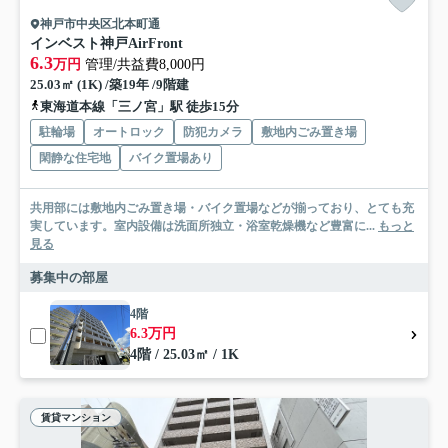
神戸市中央区北本町通
インベスト神戸AirFront
6.3
万円
管理/共益費8,000円
25.03㎡ (1K) /築19年 /9階建
東海道本線「三ノ宮」駅 徒歩15分
駐輪場
オートロック
防犯カメラ
敷地内ごみ置き場
閑静な住宅地
バイク置場あり
共用部には敷地内ごみ置き場・バイク置場などが揃っており、とても充
実しています。室内設備は洗面所独立・浴室乾燥機など豊富に...
もっと
見る
募集中の部屋
4階
6.3万円
4階 / 25.03㎡ / 1K
賃貸マンション