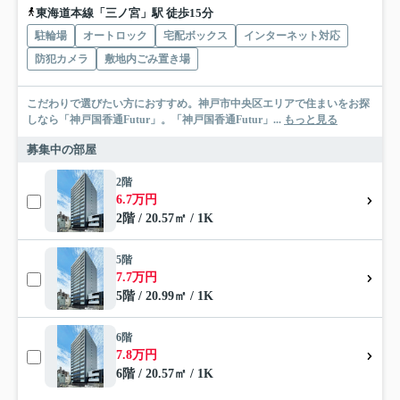
東海道本線「三ノ宮」駅 徒歩15分
駐輪場
オートロック
宅配ボックス
インターネット対応
防犯カメラ
敷地内ごみ置き場
こだわりで選びたい方におすすめ。神戸市中央区エリアで住まいをお探
しなら「神戸国香通Futur」。「神戸国香通Futur」...
もっと見る
募集中の部屋
2階
6.7万円
2階 / 20.57㎡ / 1K
5階
7.7万円
5階 / 20.99㎡ / 1K
6階
7.8万円
6階 / 20.57㎡ / 1K