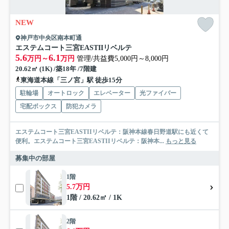
NEW
神戸市中央区南本町通
エステムコート三宮EASTIIリベルテ
5.6
6.1
万円～
万円
管理/共益費5,000円～8,000円
20.62㎡ (1K) /築18年 /7階建
東海道本線「三ノ宮」駅 徒歩15分
駐輪場
オートロック
エレベーター
光ファイバー
宅配ボックス
防犯カメラ
エステムコート三宮EASTIIリベルテ：阪神本線春日野道駅にも近くて
便利。エステムコート三宮EASTIIリベルテ：阪神本...
もっと見る
募集中の部屋
1階
5.7万円
1階 / 20.62㎡ / 1K
2階