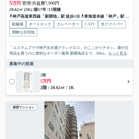
5
万円
管理/共益費7,990円
20.62㎡ (1K) /築17年 /15階建
神戸高速東西線「新開地」駅 徒歩1分
東海道本線「神戸」駅 徒歩12分
駐輪場
オートロック
エレベーター
CATV
光ファイバー
閑静な住宅地
「エステムプラザ神戸水木通グランクロス」のここがイチオシ。薬や日
用品を買うのに便利なオーダー薬局 新開地店まで、306m...
もっと見る
募集中の部屋
2階
5万円
2階 / 20.62㎡ / 1K
賃貸マンション