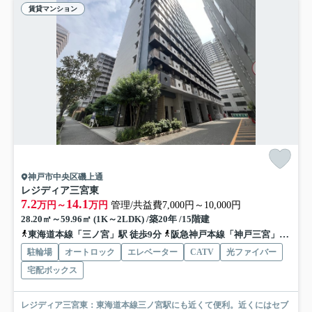
賃貸マンション
神戸市中央区磯上通
レジディア三宮東
7.2
14.1
万円～
万円
管理/共益費7,000円～10,000円
28.20㎡～59.96㎡ (1K～2LDK) /築20年 /15階建
東海道本線「三ノ宮」駅 徒歩9分
阪急神戸本線「神戸三宮」駅 徒歩10分
駐輪場
オートロック
エレベーター
CATV
光ファイバー
宅配ボックス
レジディア三宮東：東海道本線三ノ宮駅にも近くて便利。近くにはセブ