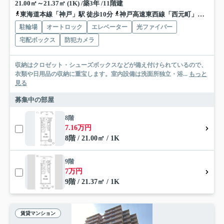
21.00㎡～21.37㎡ (1K) /築3年 /11階建
東海道本線「神戸」駅 徒歩10分
神戸高速東西線「西元町」駅 徒歩9分
駐輪場
オートロック
エレベーター
光ファイバー
宅配ボックス
防犯カメラ
収納はクロゼット・シューズボックスなどが備え付けられているので、
衣類や日用品の収納に重宝します。室内設備は洗面所独立・浴...
もっと
見る
募集中の部屋
8階
7.16万円
8階 / 21.00㎡ / 1K
9階
7万円
9階 / 21.37㎡ / 1K
賃貸マンション