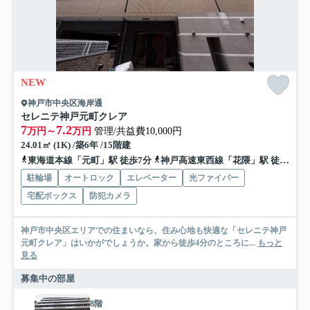
NEW
神戸市中央区海岸通
セレニテ神戸元町クレア
7
7.2
万円～
万円
管理/共益費10,000円
24.01㎡ (1K) /築6年 /15階建
東海道本線「元町」駅 徒歩7分
神戸高速東西線「花隈」駅 徒歩5分
駐輪場
オートロック
エレベーター
光ファイバー
宅配ボックス
防犯カメラ
神戸市中央区エリアでの住まいなら、住み心地も快適な「セレニテ神戸
元町クレア」はいかがでしょうか。家から徒歩4分のところに...
もっと
見る
募集中の部屋
8階