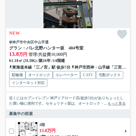
NEW
神戸市中央区中山手通
グラン・パレ北野ハンター坂 404号室
13.8
万円
管理/共益費10,000円
61.18㎡ (3LDK) /築26年 /14階建
東海道本線「三ノ宮」駅 徒歩7分
神戸市西神・山手線「三宮」駅 徒歩5分
駐輪場
オートロック
エレベーター
CATV
宅配ボックス
インターネット対応
近くにはセブンイレブン 神戸トアロード店(徒歩5分)がありちょっとし
た買い物に便利です。セキュリティ面は、オートロック・...
もっと見る
募集中の部屋
4階
13.8万円