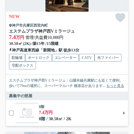
NEW
神戸市兵庫区西宮内町
エステムプラザ神戸西Vミラージュ
7.4
万円
管理/共益費10,000円
30.58㎡ (2K) /築15年 /15階建
神戸高速東西線「新開地」駅 徒歩13分
駐輪場
オートロック
エレベーター
CATV
光ファイバー
宅配ボックス
エステムプラザ神戸西Vミラージュ：山陽本線兵庫駅にも近くて便利。
歩いて79mの場所に、スーパーマルハチ 柳原店があります...
もっと見る
募集中の部屋
8階
7.4万円
8階 / 30.58㎡ / 2K