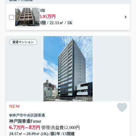
3階
5.95万円
3階 / 22.11㎡ / 1K
賃貸マンション
NEW
神戸市中央区国香通
神戸国香通Futur
6.7
8
万円～
万円
管理/共益費12,000円
20.57㎡～20.99㎡ (1K) /築2年 /15階建