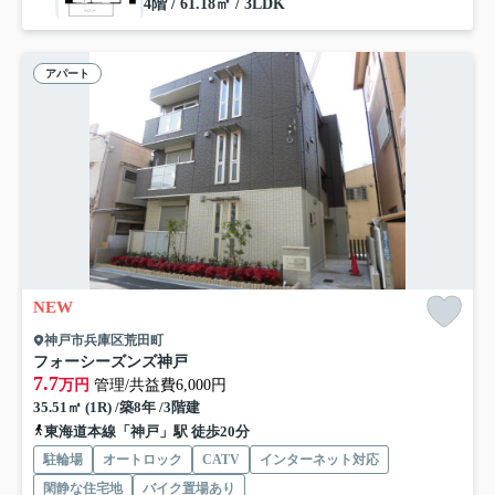
4階 / 61.18㎡ / 3LDK
アパート
NEW
神戸市兵庫区荒田町
フォーシーズンズ神戸
7.7
万円
管理/共益費6,000円
35.51㎡ (1R) /築8年 /3階建
東海道本線「神戸」駅 徒歩20分
駐輪場
オートロック
CATV
インターネット対応
閑静な住宅地
バイク置場あり