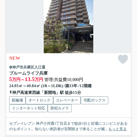
NEW
神戸市兵庫区入江通
ブルームライフ兵庫
5
13.5
万円～
万円
管理/共益費10,000円
24.95㎡～49.84㎡ (1R～1LDK) /築33年 /12階建
神戸高速東西線「新開地」駅 徒歩15分
駐輪場
オートロック
エレベーター
宅配ボックス
インターネット対応
防犯カメラ
セブンイレブン 神戸小河通5丁目店まで徒歩3分と近場にコンビニがある
のもポイント。知らない来訪者が玄関前まで来ることが減...
もっと見る