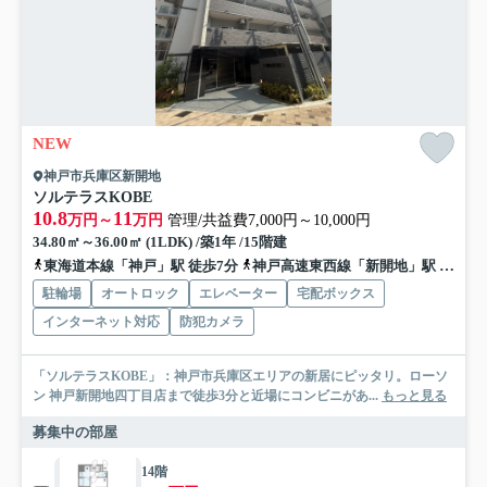
NEW
神戸市兵庫区新開地
ソルテラスKOBE
10.8
11
万円～
万円
管理/共益費7,000円～10,000円
34.80㎡～36.00㎡ (1LDK) /築1年 /15階建
東海道本線「神戸」駅 徒歩7分
神戸高速東西線「新開地」駅 徒歩4分
駐輪場
オートロック
エレベーター
宅配ボックス
インターネット対応
防犯カメラ
「ソルテラスKOBE」：神戸市兵庫区エリアの新居にピッタリ。ローソ
ン 神戸新開地四丁目店まで徒歩3分と近場にコンビニがあ...
もっと見る
募集中の部屋
14階