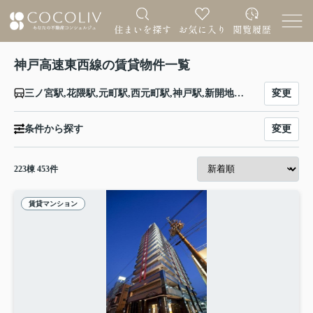
神戸高速東西線の賃貸物件一覧
変更
三ノ宮駅,花隈駅,元町駅,西元町駅,神戸駅,新開地駅,大開駅,高速長田駅,西代駅
変更
条件から探す
223
棟
453
件
賃貸マンション