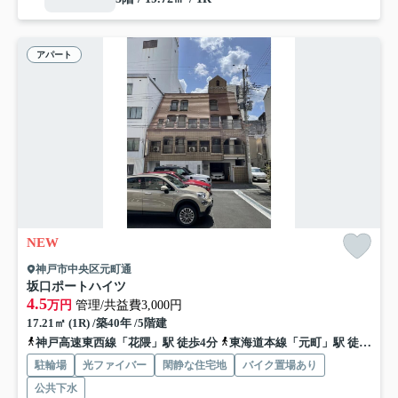
アパート
NEW
神戸市中央区元町通
坂口ポートハイツ
4.5
万円
管理/共益費3,000円
17.21㎡ (1R) /築40年 /5階建
神戸高速東西線「花隈」駅 徒歩4分
東海道本線「元町」駅 徒歩7分
駐輪場
光ファイバー
閑静な住宅地
バイク置場あり
公共下水