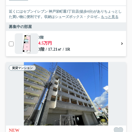
近くにはセブンイレブン 神戸栄町通3丁目店(徒歩4分)がありちょっとし
た買い物に便利です。収納はシューズボックス・クロゼ...
もっと見る
募集中の部屋
3階
4.5万円
3階 / 17.21㎡ / 1R
賃貸マンション
NEW