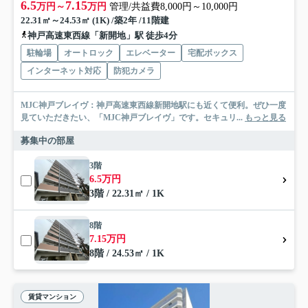
6.5
7.15
万円～
万円
管理/共益費8,000円～10,000円
22.31㎡～24.53㎡ (1K) /築2年 /11階建
神戸高速東西線「新開地」駅 徒歩4分
駐輪場
オートロック
エレベーター
宅配ボックス
インターネット対応
防犯カメラ
MJC神戸ブレイヴ：神戸高速東西線新開地駅にも近くて便利。ぜひ一度
見ていただきたい、「MJC神戸ブレイヴ」です。セキュリ...
もっと見る
募集中の部屋
3階
6.5万円
3階 / 22.31㎡ / 1K
8階
7.15万円
8階 / 24.53㎡ / 1K
賃貸マンション