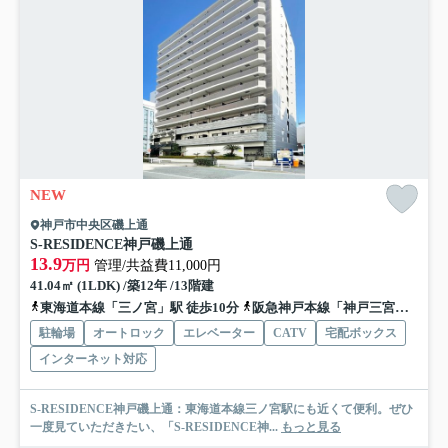
NEW
神戸市中央区磯上通
S-RESIDENCE神戸磯上通
13.9
万円
管理/共益費11,000円
41.04㎡ (1LDK) /築12年 /13階建
東海道本線「三ノ宮」駅 徒歩10分
阪急神戸本線「神戸三宮」駅 徒歩10分
駐輪場
オートロック
エレベーター
CATV
宅配ボックス
インターネット対応
S-RESIDENCE神戸磯上通：東海道本線三ノ宮駅にも近くて便利。ぜひ
一度見ていただきたい、「S-RESIDENCE神...
もっと見る