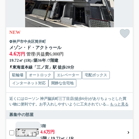
NEW
神戸市中央区筒井町
メゾン・ド・アクトゥール
4.6
万円
管理/共益費6,000円
19.72㎡ (1R) /築36年 /7階建
東海道本線「三ノ宮」駅 徒歩20分
駐輪場
オートロック
エレベーター
宅配ボックス
インターネット対応
閑静な住宅地
近くにはローソン 神戸脇浜町三丁目店(徒歩6分)がありちょっとした買
い物に便利です。お手入れしやすいように工夫されている...
もっと見る
募集中の部屋
5階
4.6万円
5階 / 19.72㎡ / 1R