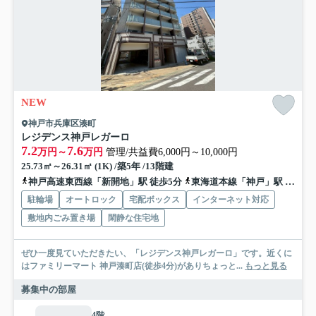
NEW
神戸市兵庫区湊町
レジデンス神戸レガーロ
7.2
7.6
万円～
万円
管理/共益費6,000円～10,000円
25.73㎡～26.31㎡ (1K) /築5年 /13階建
神戸高速東西線「新開地」駅 徒歩5分
東海道本線「神戸」駅 徒歩7分
駐輪場
オートロック
宅配ボックス
インターネット対応
敷地内ごみ置き場
閑静な住宅地
ぜひ一度見ていただきたい、「レジデンス神戸レガーロ」です。近くに
はファミリーマート 神戸湊町店(徒歩4分)がありちょっと...
もっと見る
募集中の部屋
4階