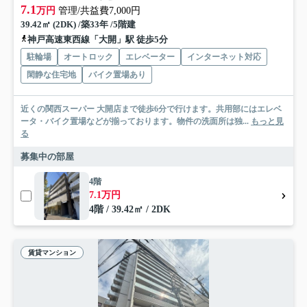
7.1
万円
管理/共益費7,000円
39.42㎡ (2DK) /築33年 /5階建
神戸高速東西線「大開」駅 徒歩5分
駐輪場
オートロック
エレベーター
インターネット対応
閑静な住宅地
バイク置場あり
近くの関西スーパー 大開店まで徒歩6分で行けます。共用部にはエレベ
ータ・バイク置場などが揃っております。物件の洗面所は独...
もっと見
る
募集中の部屋
4階
7.1万円
4階 / 39.42㎡ / 2DK
賃貸マンション