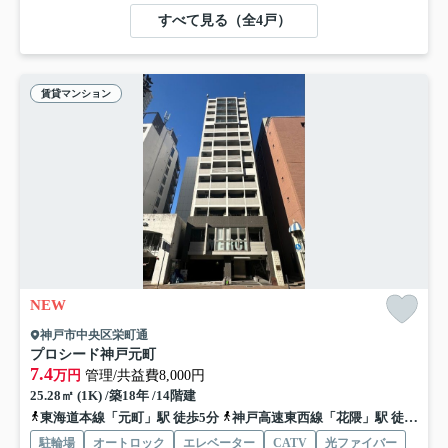
すべて見る（全4戸）
賃貸マンション
NEW
神戸市中央区栄町通
プロシード神戸元町
7.4
万円
管理/共益費8,000円
25.28㎡ (1K) /築18年 /14階建
東海道本線「元町」駅 徒歩5分
神戸高速東西線「花隈」駅 徒歩8分
駐輪場
オートロック
エレベーター
CATV
光ファイバー