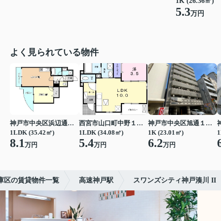
1K (26.36㎡)
5.3
万円
よく見られている物件
神戸市中央区浜辺通３丁目
西宮市山口町中野１丁目
神戸市中央区旭通１丁目
1LDK (35.42㎡)
1LDK (34.08㎡)
1K (23.01㎡)
1
8.1
5.4
6.2
万円
万円
万円
庫区の賃貸物件一覧
高速神戸駅
スワンズシティ神戸湊川 II