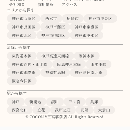
会社概要
採用情報
アクセス
エリアから探す
神戸市兵庫区
西宮市
尼崎市
神戸市中央区
神戸市長田区
神戸市灘区
神戸市東灘区
神戸市北区
神戸市須磨区
神戸市垂水区
沿線から探す
東海道本線
神戸高速東西線
阪神本線
神戸市西神・山手線
阪急神戸本線
山陽本線
神戸市海岸線
神鉄有馬線
神戸高速南北線
阪急今津線
駅から探す
神戸
新開地
湊川
三ノ宮
兵庫
西宮北口
立花
武庫之荘
花隈
大倉山
© COCOLIV三宮駅前店 All Rights Reserved.