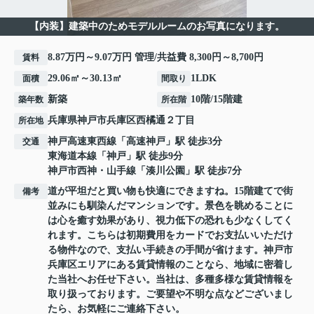
【内装】建築中のためモデルルームのお写真になります。
8.87万円～9.07万円 管理/共益費 8,300円～8,700円
賃料
29.06㎡～30.13㎡
1LDK
面積
間取り
新築
10階/15階建
築年数
所在階
兵庫県
神戸市兵庫区
西橘通
２丁目
所在地
神戸高速東西線
「
高速神戸
」駅 徒歩3分
交通
東海道本線
「
神戸
」駅 徒歩9分
神戸市西神・山手線
「
湊川公園
」駅 徒歩7分
道が平坦だと買い物も快適にできますね。15階建てで街
備考
並みにも馴染んだマンションです。景色を眺めることに
は心を癒す効果があり、視力低下の恐れも少なくしてく
れます。こちらは初期費用をカードでお支払いいただけ
る物件なので、支払い手続きの手間が省けます。神戸市
兵庫区エリアにある賃貸情報のことなら、地域に密着し
た当社へお任せ下さい。当社は、多種多様な賃貸情報を
取り扱っております。ご要望や不明な点などございまし
たら、お気軽にご連絡下さい。