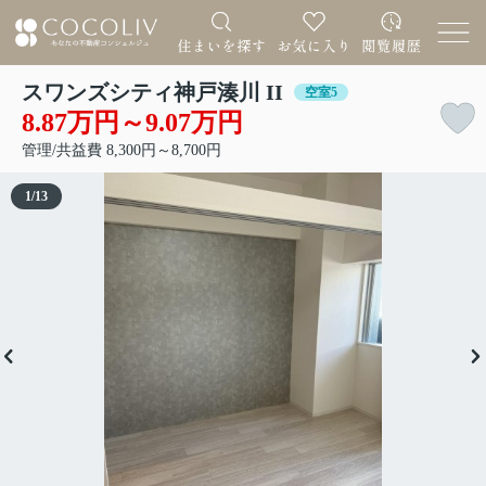
スワンズシティ神戸湊川 II
空室5
8.87万円～9.07万円
管理/共益費 8,300円～8,700円
1
/
13