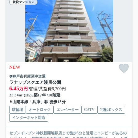
賃貸マンション
NEW
神戸市兵庫区中道通
ラナップスクエア湊川公園
6.45
万円
管理/共益費6,200円
25.34㎡ (1K) /築17年 /10階建
山陽本線「兵庫」駅 徒歩15分
駐輪場
オートロック
エレベーター
CATV
宅配ボックス
インターネット対応
セブンイレブン 神鉄新開地駅店まで徒歩5分と近場にコンビニがあるの