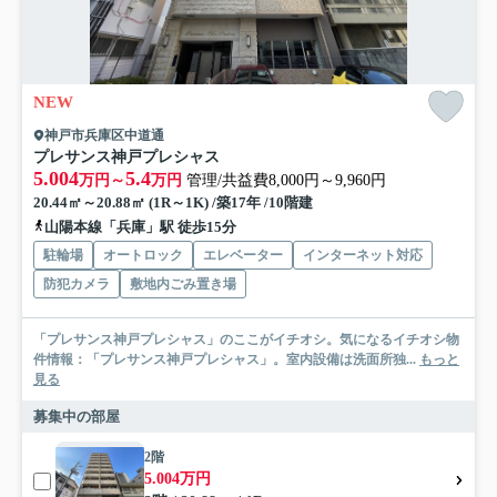
NEW
神戸市兵庫区中道通
プレサンス神戸プレシャス
5.004
5.4
万円～
万円
管理/共益費8,000円～9,960円
20.44㎡～20.88㎡ (1R～1K) /築17年 /10階建
山陽本線「兵庫」駅 徒歩15分
駐輪場
オートロック
エレベーター
インターネット対応
防犯カメラ
敷地内ごみ置き場
「プレサンス神戸プレシャス」のここがイチオシ。気になるイチオシ物
件情報：「プレサンス神戸プレシャス」。室内設備は洗面所独...
もっと
見る
募集中の部屋
2階
5.004万円