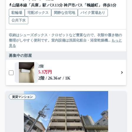
山陽本線「兵庫」駅 バス13分 神戸市バス「鵯越町」 停歩3分
駐輪場
宅配ボックス
閑静な住宅地
バイク置場あり
公共下水
収納はシューズボックス・クロゼットなど豊富なので、衣類や履き物の
整理がしやすく便利です。室内設備は洗面化粧台・浴室乾燥機...
もっと
見る
募集中の部屋
2階
5.3万円
2階 / 26.36㎡ / 1K
賃貸マンション