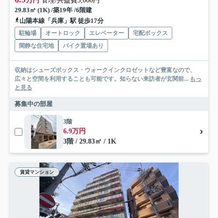
万円
管理/共益費5,000円
29.83㎡ (1K) /築19年 /6階建
山陽本線「兵庫」駅 徒歩17分
駐輪場
オートロック
エレベーター
宅配ボックス
閑静な住宅地
バイク置場あり
収納はシューズボックス・ウォークインクロゼットなど豊富なので、
広々と空間を利用することも可能です。知らない来訪者が玄関前...
もっ
と見る
募集中の部屋
3階
6.9万円
3階 / 29.83㎡ / 1K
賃貸マンション