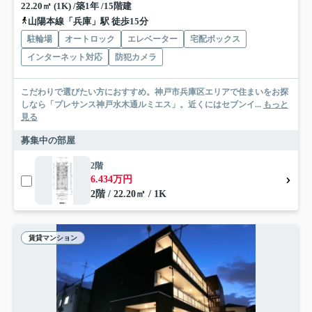
22.20㎡ (1K) /築1年 /15階建
山陽本線「兵庫」駅 徒歩15分
駐輪場
オートロック
エレベーター
宅配ボックス
インターネット対応
防犯カメラ
こだわりで選びたい方におすすめ。神戸市兵庫区エリアで住まいをお探
しなら「プレサンス神戸水木通ルミエス」。近くにはセブンイ...
もっと
見る
募集中の部屋
2階
6.434万円
2階 / 22.20㎡ / 1K
賃貸マンション