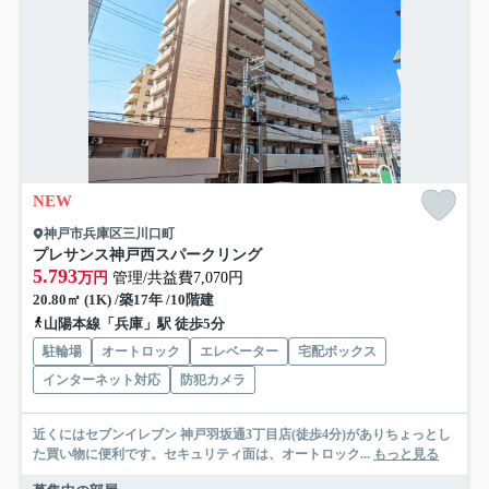
NEW
神戸市兵庫区三川口町
プレサンス神戸西スパークリング
5.793
万円
管理/共益費7,070円
20.80㎡ (1K) /築17年 /10階建
山陽本線「兵庫」駅 徒歩5分
駐輪場
オートロック
エレベーター
宅配ボックス
インターネット対応
防犯カメラ
近くにはセブンイレブン 神戸羽坂通3丁目店(徒歩4分)がありちょっとし
た買い物に便利です。セキュリティ面は、オートロック...
もっと見る