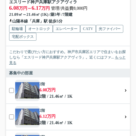
エスリード神戸兵庫駅アクアヴィラ
6.08
6.17
万円～
万円
管理/共益費8,000円
21.09㎡～21.46㎡ (1K) /築5年 /7階建
山陽本線「兵庫」駅 徒歩5分
駐輪場
オートロック
エレベーター
CATV
光ファイバー
宅配ボックス
こだわりで選びたい方におすすめ。神戸市兵庫区エリアで住まいをお探
しなら「エスリード神戸兵庫駅アクアヴィラ」。近くにはファ...
もっと
見る
募集中の部屋
2階
6.08万円
2階 / 21.46㎡ / 1K
2階
6.12万円
2階 / 21.46㎡ / 1K