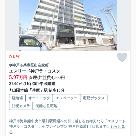
NEW
神戸市兵庫区出在家町
エスリード神戸ラ・コスタ
5.97
万円
管理/共益費4,300円
21.09㎡ (1K) /築1年 /9階建
山陽本線「兵庫」駅 徒歩15分
駐輪場
オートロック
エレベーター
宅配ボックス
防犯カメラ
閑静な住宅地
神戸市海岸線中央市場前駅周辺への引っ越しをお考えなら「エスリード
神戸ラ・コスタ」。セブンイレブン 神戸芦原通1丁目店まで...
もっと見
る