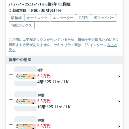
24.27㎡～25.11㎡ (1K) /築5年 /11階建
山陽本線「兵庫」駅 徒歩14分
駐輪場
オートロック
エレベーター
CATV
光ファイバー
宅配ボックス
共用部には宅配ボックスが付いているため、荷物を受け取るために早く
帰宅する必要がありません。セキュリティ面は、TVインター...
もっと
見る
募集中の部屋
4階
6.2万円
4階 / 25.11㎡ / 1K
10階
6.5万円
10階 / 25.11㎡ / 1K
10階
6.5万円