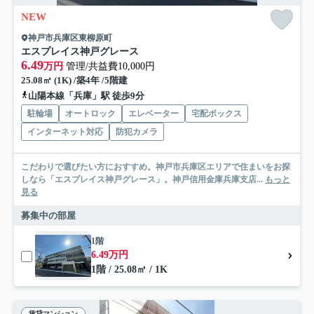
NEW
神戸市兵庫区東柳原町
エスプレイス神戸グレース
6.49
万円
管理/共益費10,000円
25.08㎡ (1K) /築4年 /5階建
山陽本線「兵庫」駅 徒歩9分
駐輪場
オートロック
エレベーター
宅配ボックス
インターネット対応
防犯カメラ
こだわりで選びたい方におすすめ。神戸市兵庫区エリアで住まいをお探
しなら「エスプレイス神戸グレース」。神戸信用金庫兵庫支店...
もっと
見る
募集中の部屋
1階
6.49万円
1階 / 25.08㎡ / 1K
賃貸マンション