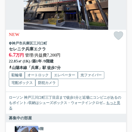
NEW
神戸市兵庫区三川口町
セレニテ兵庫エクラ
6.7
万円
管理/共益費7,200円
22.85㎡ (1K) /築1年 /9階建
山陽本線「兵庫」駅 徒歩7分
駐輪場
オートロック
エレベーター
光ファイバー
宅配ボックス
防犯カメラ
ローソン 神戸三川口町三丁目店まで徒歩1分と近場にコンビニがあるの
もポイント♪収納はシューズボックス・ウォークインクロゼ...
もっと見
る
募集中の部屋
6階