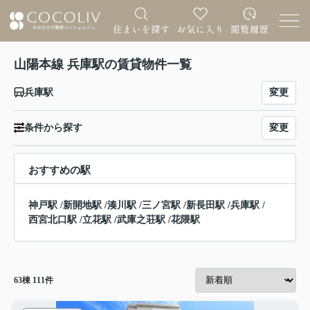
山陽本線 兵庫駅の賃貸物件一覧
変更
兵庫駅
変更
条件から探す
おすすめの駅
神戸駅
/
新開地駅
/
湊川駅
/
三ノ宮駅
/
新長田駅
/
兵庫駅
/
西宮北口駅
/
立花駅
/
武庫之荘駅
/
花隈駅
63
棟
111
件