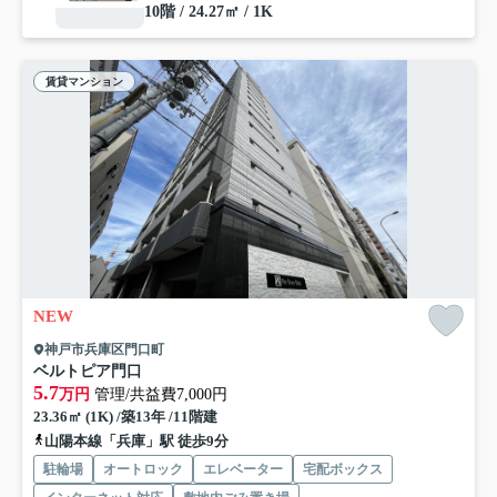
10階 / 24.27㎡ / 1K
賃貸マンション
NEW
神戸市兵庫区門口町
ベルトピア門口
5.7
万円
管理/共益費7,000円
23.36㎡ (1K) /築13年 /11階建
山陽本線「兵庫」駅 徒歩9分
駐輪場
オートロック
エレベーター
宅配ボックス