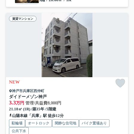
賃貸マンション
NEW
神戸市兵庫区西仲町
ダイドーメゾン神戸
3.3
万円
管理/共益費8,000円
21.18㎡ (1R) /築35年 /5階建
山陽本線「兵庫」駅 徒歩12分
駐輪場
オートロック
閑静な住宅地
バイク置場あり
公共下水