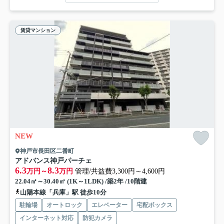
賃貸マンション
NEW
神戸市長田区二番町
アドバンス神戸パーチェ
6.3
8.3
万円～
万円
管理/共益費3,300円～4,600円
22.04㎡～30.40㎡ (1K～1LDK) /築2年 /10階建
山陽本線「兵庫」駅 徒歩10分
駐輪場
オートロック
エレベーター
宅配ボックス
インターネット対応
防犯カメラ