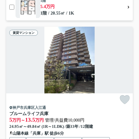
1階
5.4万円
1階 / 20.55㎡ / 1K
賃貸マンション
神戸市兵庫区入江通
ブルームライフ兵庫
5
13.5
万円～
万円
管理/共益費10,000円
24.95㎡～49.84㎡ (1R～1LDK) /築33年 /12階建
山陽本線「兵庫」駅 徒歩6分