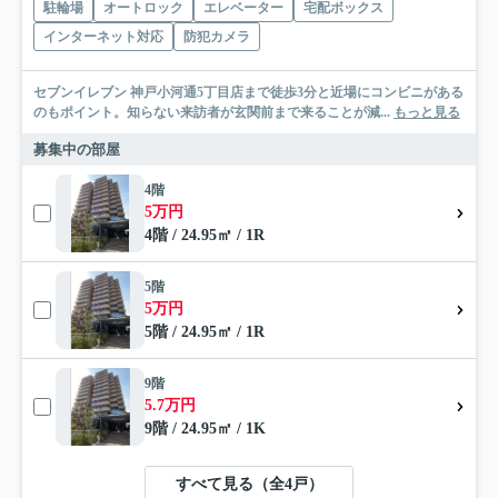
駐輪場
オートロック
エレベーター
宅配ボックス
インターネット対応
防犯カメラ
セブンイレブン 神戸小河通5丁目店まで徒歩3分と近場にコンビニがある
のもポイント。知らない来訪者が玄関前まで来ることが減...
もっと見る
募集中の部屋
4階
5万円
4階 / 24.95㎡ / 1R
5階
5万円
5階 / 24.95㎡ / 1R
9階
5.7万円
9階 / 24.95㎡ / 1K
すべて見る（全4戸）