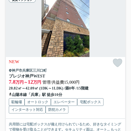
NEW
神戸市兵庫区三川口町
プレジオ神戸WEST
7.8
12
万円～
万円
管理/共益費15,000円
28.82㎡～42.09㎡ (1DK～1LDK) /築8年 /15階建
山陽本線「兵庫」駅 徒歩10分
駐輪場
オートロック
エレベーター
宅配ボックス
インターネット対応
防犯カメラ
共用部には宅配ボックスが備え付けられているため、好きなタイミング
で荷物を受け取ることができます。セキュリティ面は、オート...
もっと