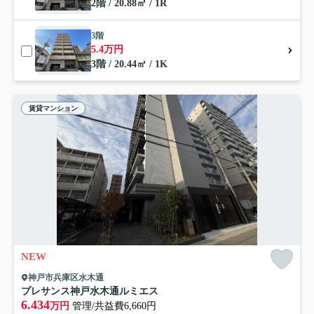
2階 / 20.88㎡ / 1R
3階
5.4万円
3階 / 20.44㎡ / 1K
賃貸マンション
NEW
神戸市兵庫区水木通
プレサンス神戸水木通ルミエス
6.434
万円
管理/共益費6,660円