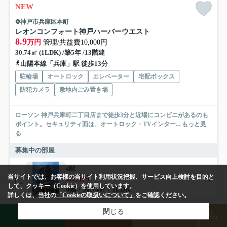
NEW
神戸市兵庫区本町
レオンコンフォート神戸ハーバーウエスト
8.9
万円
管理/共益費10,000円
30.74㎡ (1LDK) /築5年 /13階建
山陽本線「兵庫」駅 徒歩13分
駐輪場
オートロック
エレベーター
宅配ボックス
防犯カメラ
敷地内ごみ置き場
ローソン 神戸兵庫町二丁目店まで徒歩3分と近場にコンビニがあるのも
ポイント。セキュリティ面は、オートロック・TVインター...
もっと見
る
募集中の部屋
4階
当サイトでは、お客様の当サイト利用状況把握、サービス向上検討を目的と
8.9万円
して、クッキー（Cookie）を使用しています。
4階 / 30.74㎡ / 1LDK
詳しくは、当社の
「Cookieの取扱いについて」
をご確認ください。
検索条件を変更
閉じる
まとめてお問い合わせ
LINE
物件検索
店舗予約
賃貸マンション