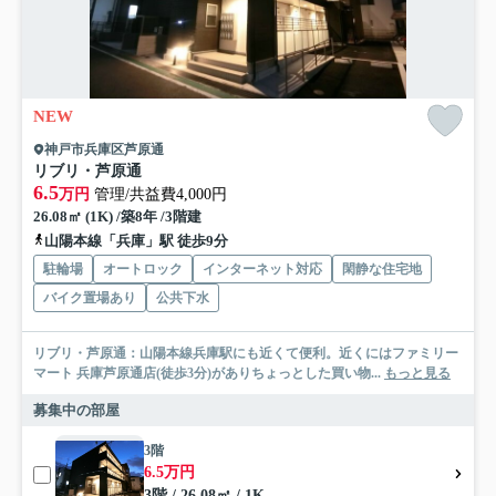
NEW
神戸市兵庫区芦原通
リブリ・芦原通
6.5
万円
管理/共益費4,000円
26.08㎡ (1K) /築8年 /3階建
山陽本線「兵庫」駅 徒歩9分
駐輪場
オートロック
インターネット対応
閑静な住宅地
バイク置場あり
公共下水
リブリ・芦原通：山陽本線兵庫駅にも近くて便利。近くにはファミリー
マート 兵庫芦原通店(徒歩3分)がありちょっとした買い物...
もっと見る
募集中の部屋
3階
6.5万円
3階 / 26.08㎡ / 1K