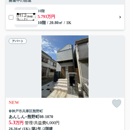
募集中の部屋
10階
5.793万円
10階 / 20.80㎡ / 1K
アパート
NEW
神戸市兵庫区熊野町
あんしん+熊野町08-1070
5.3
万円
管理/共益費6,000円
26.36㎡ (1K) /築2年 /2階建