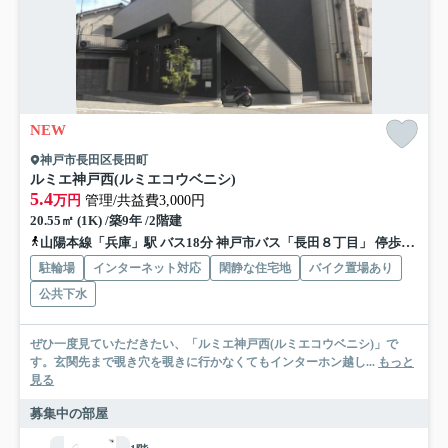
NEW
神戸市長田区長田町
ルミエ神戸西(ルミエコウベニシ)
5.4
万円
管理/共益費3,000円
20.55㎡ (1K) /築9年 /2階建
山陽本線「兵庫」駅 バス18分 神戸市バス「長田８丁目」 停歩2分
駐輪場
インターネット対応
閑静な住宅地
バイク置場あり
公共下水
ぜひ一度見ていただきたい、「ルミエ神戸西(ルミエコウベニシ)」で
す。玄関先まで覗き穴を覗きに行かなくてもインターホン越し...
もっと
見る
募集中の部屋