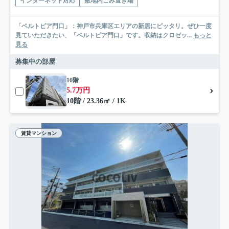
インターネット対応
敷地内ごみ置き場
「ベルトピア門口」：神戸市兵庫区エリアの新居にピッタリ。ぜひ一度
見ていただきたい、「ベルトピア門口」です。収納はクロゼッ...
もっと
見る
募集中の部屋
10階
5.7万円
10階 / 23.36㎡ / 1K
賃貸マンション