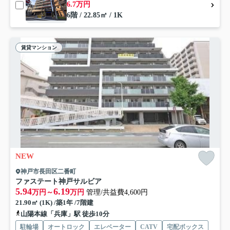
6.7万円
6階 / 22.85㎡ / 1K
賃貸マンション
NEW
神戸市長田区二番町
ファステート神戸サルビア
5.94
6.19
万円～
万円
管理/共益費4,600円
21.90㎡ (1K) /築1年 /7階建
山陽本線「兵庫」駅 徒歩10分
駐輪場
オートロック
エレベーター
CATV
宅配ボックス