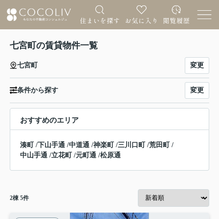
七宮町の賃貸物件一覧
変更
七宮町
変更
条件から探す
おすすめのエリア
湊町
/
下山手通
/
中道通
/
神楽町
/
三川口町
/
荒田町
/
中山手通
/
立花町
/
元町通
/
松原通
2
棟
5
件