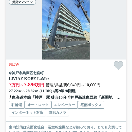
賃貸マンション
NEW
神戸市兵庫区七宮町
LIVIAZ KOBE LaMer
7
7.896
万円～
万円
管理/共益費6,040円～10,000円
27.22㎡～28.82㎡ (1LDK) /築2年 /8階建
東海道本線「神戸」駅 徒歩15分
神戸高速東西線「新開地」駅 徒歩13分
駐輪場
オートロック
エレベーター
宅配ボックス
インターネット対応
防犯カメラ
室内設備は洗面化粧台・浴室乾燥機などが揃っており、とても充実して