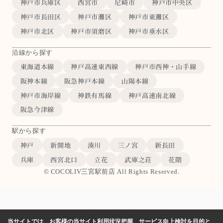
神戸市兵庫区
西宮市
尼崎市
神戸市中央区
神戸市長田区
神戸市灘区
神戸市東灘区
神戸市北区
神戸市須磨区
神戸市垂水区
沿線から探す
東海道本線
神戸高速東西線
神戸市西神・山手線
阪神本線
阪急神戸本線
山陽本線
神戸市海岸線
神鉄有馬線
神戸高速南北線
阪急今津線
駅から探す
神戸
新開地
湊川
三ノ宮
新長田
兵庫
西宮北口
立花
武庫之荘
花隈
© COCOLIV三宮駅前店 All Rights Reserved.
当サイトでは、お客様の当サイト利用状況把握、サービス向上検討を目的と