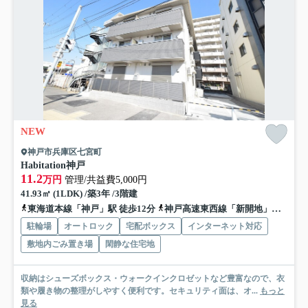
NEW
神戸市兵庫区七宮町
Habitation神戸
11.2
万円
管理/共益費5,000円
41.93㎡ (1LDK) /築3年 /3階建
東海道本線「神戸」駅 徒歩12分
神戸高速東西線「新開地」駅 徒歩12分
駐輪場
オートロック
宅配ボックス
インターネット対応
敷地内ごみ置き場
閑静な住宅地
収納はシューズボックス・ウォークインクロゼットなど豊富なので、衣
類や履き物の整理がしやすく便利です。セキュリティ面は、オ...
もっと
見る