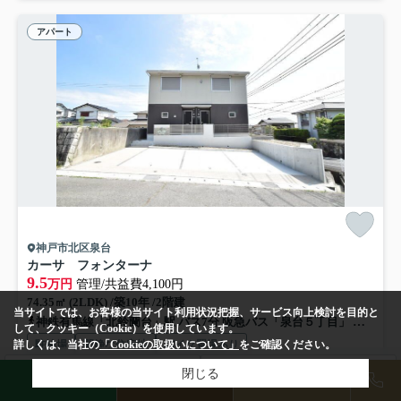
アパート
神戸市北区泉台
カーサ フォンターナ
9.5
万円
管理/共益費4,100円
74.35㎡ (2LDK) /築10年 /2階建
当サイトでは、お客様の当サイト利用状況把握、サービス向上検討を目的と
神鉄有馬線「北鈴蘭台」駅 バス7分 阪急バス「泉台５丁目」 停歩4分
して、クッキー（Cookie）を使用しています。
詳しくは、当社の
「Cookieの取扱いについて」
をご確認ください。
駐輪場
閑静な住宅地
バイク置場あり
24時間緊急通報システム
公共下水
検索条件を変更
閉じる
まとめてお問い合わせ
LINE
物件検索
店舗予約