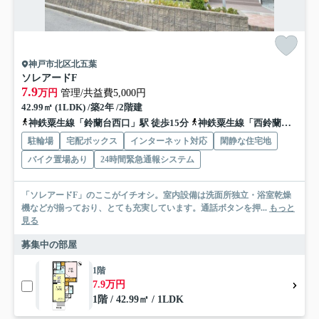
神戸市北区北五葉
ソレアードF
7.9
万円
管理/共益費5,000円
42.99㎡ (1LDK) /築2年 /2階建
神鉄粟生線「鈴蘭台西口」駅 徒歩15分
神鉄粟生線「西鈴蘭台」駅 徒歩15分
駐輪場
宅配ボックス
インターネット対応
閑静な住宅地
バイク置場あり
24時間緊急通報システム
「ソレアードF」のここがイチオシ。室内設備は洗面所独立・浴室乾燥
機などが揃っており、とても充実しています。通話ボタンを押...
もっと
見る
募集中の部屋
1階
7.9万円
1階 / 42.99㎡ / 1LDK