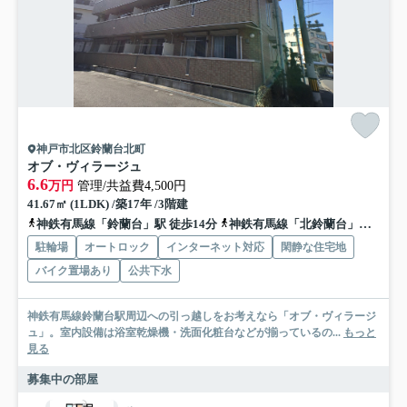
神戸市北区鈴蘭台北町
オブ・ヴィラージュ
6.6
万円
管理/共益費4,500円
41.67㎡ (1LDK) /築17年 /3階建
神鉄有馬線「鈴蘭台」駅 徒歩14分
神鉄有馬線「北鈴蘭台」駅 徒歩13分
駐輪場
オートロック
インターネット対応
閑静な住宅地
バイク置場あり
公共下水
神鉄有馬線鈴蘭台駅周辺への引っ越しをお考えなら「オブ・ヴィラージ
ュ」。室内設備は浴室乾燥機・洗面化粧台などが揃っているの...
もっと
見る
募集中の部屋