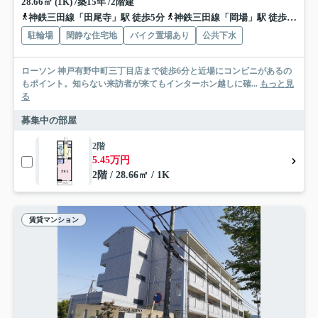
28.66㎡ (1K) /築15年 /2階建
神鉄三田線「田尾寺」駅 徒歩5分
神鉄三田線「岡場」駅 徒歩15分
駐輪場
閑静な住宅地
バイク置場あり
公共下水
ローソン 神戸有野中町三丁目店まで徒歩6分と近場にコンビニがあるの
もポイント。知らない来訪者が来てもインターホン越しに確...
もっと見
る
募集中の部屋
2階
5.45万円
2階 / 28.66㎡ / 1K
賃貸マンション