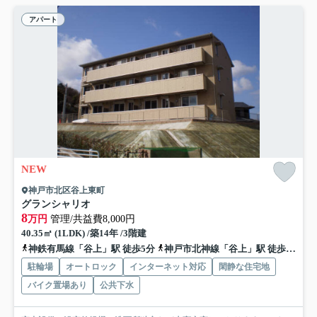
アパート
NEW
神戸市北区谷上東町
グランシャリオ
8
万円
管理/共益費8,000円
40.35㎡ (1LDK) /築14年 /3階建
神鉄有馬線「谷上」駅 徒歩5分
神戸市北神線「谷上」駅 徒歩5分
駐輪場
オートロック
インターネット対応
閑静な住宅地
バイク置場あり
公共下水