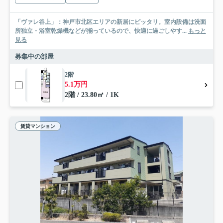
「ヴァレ谷上」：神戸市北区エリアの新居にピッタリ。室内設備は洗面
所独立・浴室乾燥機などが揃っているので、快適に過ごしやす...
もっと
見る
募集中の部屋
2階
5.1万円
2階 / 23.80㎡ / 1K
賃貸マンション