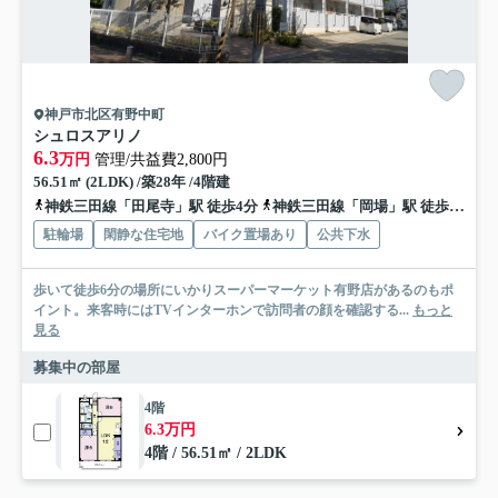
神戸市北区有野中町
シュロスアリノ
6.3
万円
管理/共益費2,800円
56.51㎡ (2LDK) /築28年 /4階建
神鉄三田線「田尾寺」駅 徒歩4分
神鉄三田線「岡場」駅 徒歩19分
駐輪場
閑静な住宅地
バイク置場あり
公共下水
歩いて徒歩6分の場所にいかりスーパーマーケット有野店があるのもポ
イント。来客時にはTVインターホンで訪問者の顔を確認する...
もっと
見る
募集中の部屋
4階
6.3万円
4階 / 56.51㎡ / 2LDK