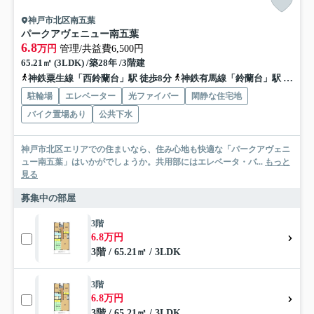
神戸市北区南五葉
パークアヴェニュー南五葉
6.8
万円
管理/共益費6,500円
65.21㎡ (3LDK) /築28年 /3階建
神鉄粟生線「西鈴蘭台」駅 徒歩8分
神鉄有馬線「鈴蘭台」駅 徒歩13分
駐輪場
エレベーター
光ファイバー
閑静な住宅地
バイク置場あり
公共下水
神戸市北区エリアでの住まいなら、住み心地も快適な「パークアヴェニ
ュー南五葉」はいかがでしょうか。共用部にはエレベータ・バ...
もっと
見る
募集中の部屋
3階
6.8万円
3階 / 65.21㎡ / 3LDK
3階
6.8万円
3階 / 65.21㎡ / 3LDK