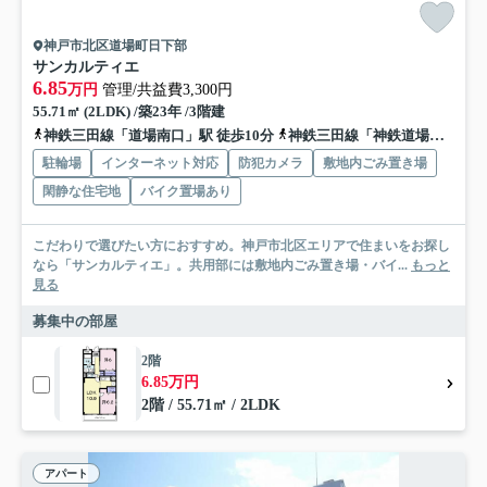
神戸市北区道場町日下部
サンカルティエ
6.85
万円
管理/共益費3,300円
55.71㎡ (2LDK) /築23年 /3階建
神鉄三田線「道場南口」駅 徒歩10分
神鉄三田線「神鉄道場」駅 徒歩15分
駐輪場
インターネット対応
防犯カメラ
敷地内ごみ置き場
閑静な住宅地
バイク置場あり
こだわりで選びたい方におすすめ。神戸市北区エリアで住まいをお探し
なら「サンカルティエ」。共用部には敷地内ごみ置き場・バイ...
もっと
見る
募集中の部屋
2階
6.85万円
2階 / 55.71㎡ / 2LDK
アパート