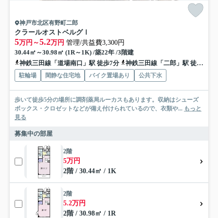
神戸市北区有野町二郎
クラールオストベルグⅠ
5
5.2
万円～
万円
管理/共益費3,300円
30.44㎡～30.98㎡ (1R～1K) /築22年 /3階建
神鉄三田線「道場南口」駅 徒歩7分
神鉄三田線「二郎」駅 徒歩9分
駐輪場
閑静な住宅地
バイク置場あり
公共下水
歩いて徒歩5分の場所に調剤薬局ルーカスもあります。収納はシューズ
ボックス・クロゼットなどが備え付けられているので、衣類や...
もっと
見る
募集中の部屋
2階
5万円
2階 / 30.44㎡ / 1K
2階
5.2万円
2階 / 30.98㎡ / 1R