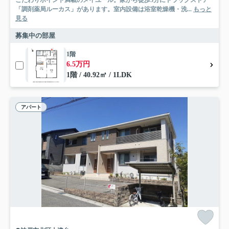
こだわりポイント満載のメイユール。家から徒歩3分にドラッグストア
「調剤薬局ルーカス」があります。室内設備は浴室乾燥機・洗...
もっと
見る
募集中の部屋
1階
6.5万円
1階 / 40.92㎡ / 1LDK
アパート