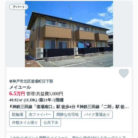
アパート
神戸市北区道場町日下部
メイユール
6.5
万円
管理/共益費5,000円
40.92㎡ (1LDK) /築21年 /2階建
神鉄三田線「道場南口」駅 徒歩4分
神鉄三田線「二郎」駅 徒歩13分
駐輪場
光ファイバー
閑静な住宅地
バイク置場あり
外観タイル張り
公共下水