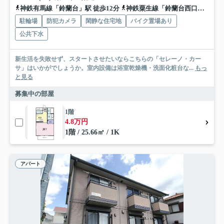
神鉄有馬線「鈴蘭台」駅 徒歩12分
神鉄粟生線「鈴蘭台西口」駅 徒歩19分
駐輪場
防犯カメラ
閑静な住宅地
バイク置場あり
公共下水
新生活を失敗せず、スタートさせたいならこちらの「セレーノ・カー
サ」はいかがでしょうか。室内設備は浴室乾燥機・洗面化粧台な...
もっ
と見る
募集中の部屋
1階
4.8万円
1階 / 25.66㎡ / 1K
アパート