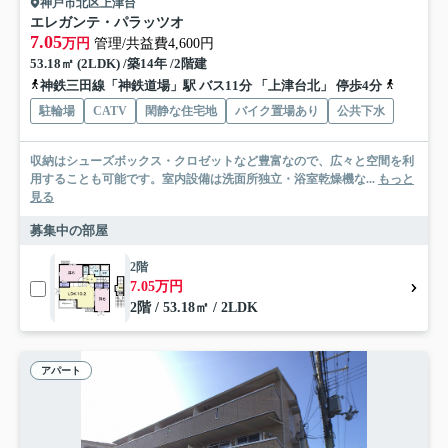
神戸市北区上津台
エレガンテ・パラッツオ
7.05
万円
管理/共益費4,600円
53.18㎡ (2LDK) /築14年 /2階建
神鉄三田線「神鉄道場」駅 バス11分 「上津台北」 停歩4分
神鉄三田
駐輪場
CATV
閑静な住宅地
バイク置場あり
公共下水
収納はシューズボックス・クロゼットなど豊富なので、広々と空間を利
用することも可能です。室内設備は洗面所独立・浴室乾燥機な...
もっと
見る
募集中の部屋
2階
7.05万円
2階 / 53.18㎡ / 2LDK
アパート