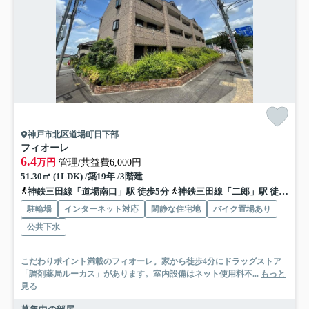
神戸市北区道場町日下部
フィオーレ
6.4
万円
管理/共益費6,000円
51.30㎡ (1LDK) /築19年 /3階建
神鉄三田線「道場南口」駅 徒歩5分
神鉄三田線「二郎」駅 徒歩10分
駐輪場
インターネット対応
閑静な住宅地
バイク置場あり
公共下水
こだわりポイント満載のフィオーレ。家から徒歩4分にドラッグストア
「調剤薬局ルーカス」があります。室内設備はネット使用料不...
もっと
見る