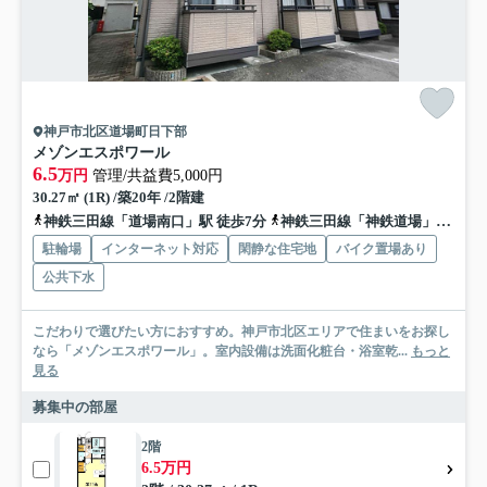
神戸市北区道場町日下部
メゾンエスポワール
6.5
万円
管理/共益費5,000円
30.27㎡ (1R) /築20年 /2階建
神鉄三田線「道場南口」駅 徒歩7分
神鉄三田線「神鉄道場」駅 徒歩18分
駐輪場
インターネット対応
閑静な住宅地
バイク置場あり
公共下水
こだわりで選びたい方におすすめ。神戸市北区エリアで住まいをお探し
なら「メゾンエスポワール」。室内設備は洗面化粧台・浴室乾...
もっと
見る
募集中の部屋
2階
6.5万円