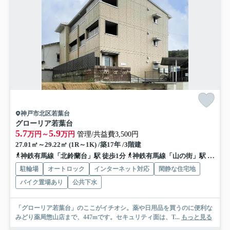
神戸市北区若葉台
グローリア若葉台
5.7
5.9
万円～
万円
管理/共益費3,500円
27.01㎡～29.22㎡ (1R～1K) /築17年 /3階建
神鉄有馬線「北鈴蘭台」駅 徒歩1分
神鉄有馬線「山の街」駅 徒歩12分
駐輪場
オートロック
インターネット対応
閑静な住宅地
バイク置場あり
公共下水
「グローリア若葉台」のここがイチオシ。薬や日用品を買うのに便利な
みどり薬局惣山店まで、447mです。セキュリティ面は、T...
もっと見る