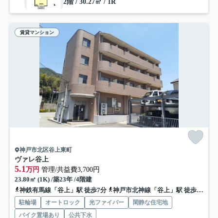
2階 / 30.27㎡ / 1R
賃貸マンション
神戸市北区谷上東町
ヴァレ谷上
5.1
万円
管理/共益費3,700円
23.80㎡ (1K) /築23年 /4階建
神鉄有馬線「谷上」駅 徒歩7分
神戸市北神線「谷上」駅 徒歩7分
駐輪場
オートロック
光ファイバー
閑静な住宅地
バイク置場あり
公共下水