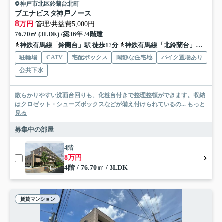
神戸市北区鈴蘭台北町
ブエナビスタ神戸ノース
8
万円
管理/共益費5,000円
76.70㎡ (3LDK) /築36年 /4階建
神鉄有馬線「鈴蘭台」駅 徒歩13分
神鉄有馬線「北鈴蘭台」駅 徒歩20分
駐輪場
CATV
宅配ボックス
閑静な住宅地
バイク置場あり
公共下水
散らかりやすい洗面台回りも、化粧台付きで整理整頓ができます。収納
はクロゼット・シューズボックスなどが備え付けられているの...
もっと
見る
募集中の部屋
4階
8万円
4階 / 76.70㎡ / 3LDK
賃貸マンション