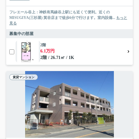
フレエール谷上：神鉄有馬線谷上駅にも近くて便利。近くの
MISUGIYA(三杉屋) 箕谷店まで徒歩6分で行けます。室内設備...
もっと
見る
募集中の部屋
2階
6.1万円
2階 / 26.71㎡ / 1K
賃貸マンション