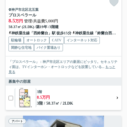
神戸市北区北五葉
プロスペラール
8.5
万円
管理/共益費5,000円
58.37㎡ (2LDK) /築19年 /3階建
神鉄粟生線「西鈴蘭台」駅 徒歩15分
神鉄粟生線「鈴蘭台西口」駅 徒歩14分
駐輪場
オートロック
CATV
インターネット対応
閑静な住宅地
バイク置場あり
「プロスペラール」：神戸市北区エリアの新居にピッタリ。セキュリテ
ィ面は、TVインターホン・オートロックなどを設置している...
もっと
見る
募集中の部屋
3階
8.5万円
3階 / 58.37㎡ / 2LDK
アパート