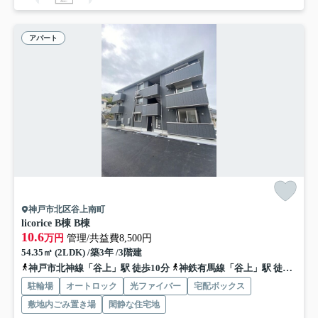
アパート
神戸市北区谷上南町
licorice B棟 B棟
10.6
万円
管理/共益費8,500円
54.35㎡ (2LDK) /築3年 /3階建
神戸市北神線「谷上」駅 徒歩10分
神鉄有馬線「谷上」駅 徒歩10分
駐輪場
オートロック
光ファイバー
宅配ボックス
敷地内ごみ置き場
閑静な住宅地