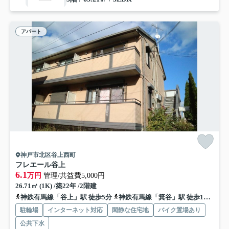
アパート
神戸市北区谷上西町
フレエール谷上
6.1
万円
管理/共益費5,000円
26.71㎡ (1K) /築22年 /2階建
神鉄有馬線「谷上」駅 徒歩5分
神鉄有馬線「箕谷」駅 徒歩18分
神
駐輪場
インターネット対応
閑静な住宅地
バイク置場あり
公共下水