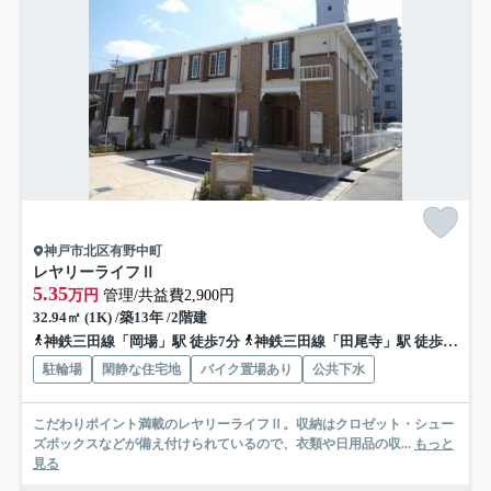
神戸市北区有野中町
レヤリーライフⅡ
5.35
万円
管理/共益費2,900円
32.94㎡ (1K) /築13年 /2階建
神鉄三田線「岡場」駅 徒歩7分
神鉄三田線「田尾寺」駅 徒歩15分
駐輪場
閑静な住宅地
バイク置場あり
公共下水
こだわりポイント満載のレヤリーライフⅡ。収納はクロゼット・シュー
ズボックスなどが備え付けられているので、衣類や日用品の収...
もっと
見る