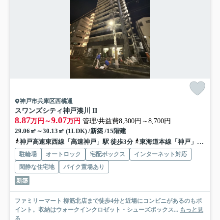
神戸市兵庫区西橘通
スワンズシティ神戸湊川 II
8.87
9.07
万円～
万円
管理/共益費8,300円～8,700円
29.06㎡～30.13㎡ (1LDK) /新築 /15階建
神戸高速東西線「高速神戸」駅 徒歩3分
東海道本線「神戸」駅 徒歩9分
駐輪場
オートロック
宅配ボックス
インターネット対応
閑静な住宅地
バイク置場あり
新築
ファミリーマート 柳筋北店まで徒歩4分と近場にコンビニがあるのもポ
イント。収納はウォークインクロゼット・シューズボックス...
もっと見
る