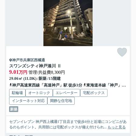
神戸市兵庫区西橘通
スワンズシティ神戸湊川 Ⅱ
9.01
万円
管理/共益費8,300円
29.06㎡ (1LDK) /新築 /15階建
神戸高速東西線「高速神戸」駅 徒歩3分
東海道本線「神戸」駅 徒歩10分
駐輪場
オートロック
エレベーター
宅配ボックス
インターネット対応
閑静な住宅地
新築
セブンイレブン 神戸西上橘通1丁目店まで徒歩4分と近場にコンビニがあ
るのもポイント。共用部には宅配ボックスが備え付けられ...
もっと見る