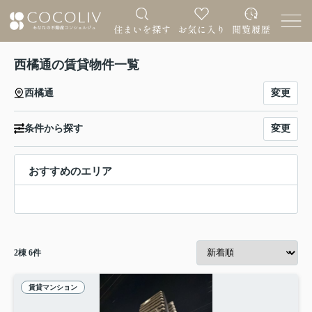
西橘通の賃貸物件一覧
変更
西橘通
変更
条件から探す
おすすめのエリア
2
棟
6
件
賃貸マンション