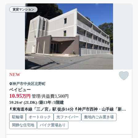
賃貸マンション
NEW
神戸市中央区北野町
ベイビュー
10.95
万円
管理/共益費3,500円
59.26㎡ (2LDK) /築13年 /3階建
東海道本線「三ノ宮」駅 徒歩14分
神戸市西神・山手線「新神戸」駅 徒歩11分
駐輪場
オートロック
光ファイバー
敷地内ごみ置き場
閑静な住宅地
バイク置場あり