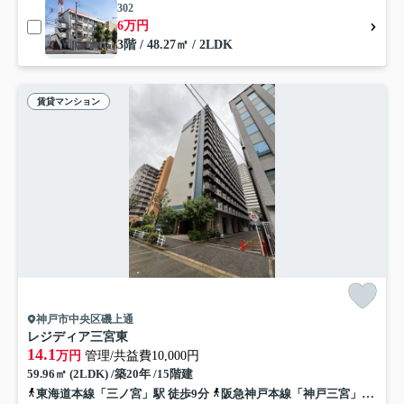
302
6万円
3階 / 48.27㎡ / 2LDK
賃貸マンション
神戸市中央区磯上通
レジディア三宮東
14.1
万円
管理/共益費10,000円
59.96㎡ (2LDK) /築20年 /15階建
東海道本線「三ノ宮」駅 徒歩9分
阪急神戸本線「神戸三宮」駅 徒歩10分