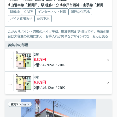
山陽本線「新長田」駅 徒歩15分
神戸市西神・山手線「新長田」駅 徒歩15分
駐輪場
CATV
インターネット対応
閑静な住宅地
バイク置場あり
公共下水
こだわりポイント満載のハイツ平成。野瀬病院まで498mです。洗面化粧
台は大容量の収納に加え、お手入れが簡単なデザインにな...
もっと見る
募集中の部屋
2階
6.8万円
2階 / 45.92㎡ / 2DK
2階
6.9万円
2階 / 46.12㎡ / 2DK
賃貸マンション