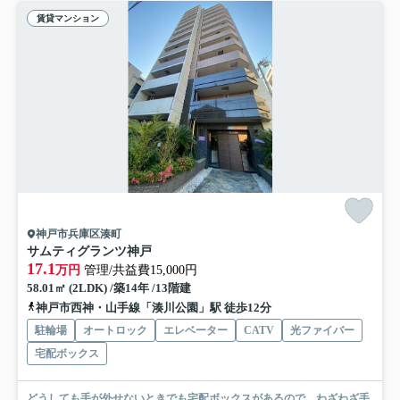
賃貸マンション
神戸市兵庫区湊町
サムティグランツ神戸
17.1
万円
管理/共益費15,000円
58.01㎡ (2LDK) /築14年 /13階建
神戸市西神・山手線「湊川公園」駅 徒歩12分
駐輪場
オートロック
エレベーター
CATV
光ファイバー
宅配ボックス
どうしても手が外せないときでも宅配ボックスがあるので、わざわざ手