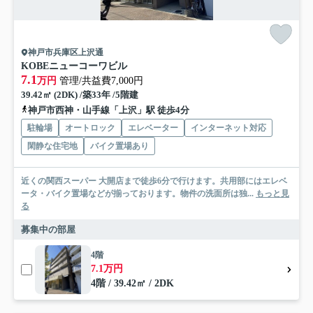
神戸市兵庫区上沢通
KOBEニューコーワビル
7.1
万円
管理/共益費7,000円
39.42㎡ (2DK) /築33年 /5階建
神戸市西神・山手線「上沢」駅 徒歩4分
駐輪場
オートロック
エレベーター
インターネット対応
閑静な住宅地
バイク置場あり
近くの関西スーパー 大開店まで徒歩6分で行けます。共用部にはエレベ
ータ・バイク置場などが揃っております。物件の洗面所は独...
もっと見
る
募集中の部屋
4階
7.1万円
4階 / 39.42㎡ / 2DK