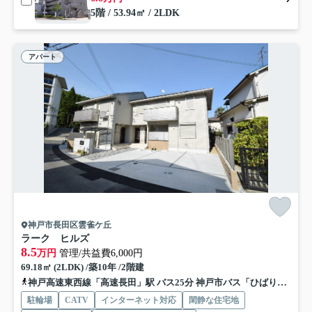
5階 / 53.94㎡ / 2LDK
アパート
神戸市長田区雲雀ケ丘
ラーク ヒルズ
8.5
万円
管理/共益費6,000円
69.18㎡ (2LDK) /築10年 /2階建
神戸高速東西線「高速長田」駅 バス25分 神戸市バス「ひばりが丘（神戸市長田区）」 停歩7分
駐輪場
CATV
インターネット対応
閑静な住宅地