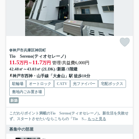
神戸市兵庫区神田町
Tio Sereno(ティオセレーノ)
11.5
11.7
万円～
万円
管理/共益費6,000円
42.48㎡～43.03㎡ (2LDK) /新築 /3階建
神戸市西神・山手線「大倉山」駅 徒歩10分
駐輪場
オートロック
CATV
光ファイバー
宅配ボックス
敷地内ごみ置き場
新築
こだわりポイント満載のTio Sereno(ティオセレーノ)。新生活を失敗せ
ず、スタートさせたいならこちらの「Tio S...
もっと見る
募集中の部屋