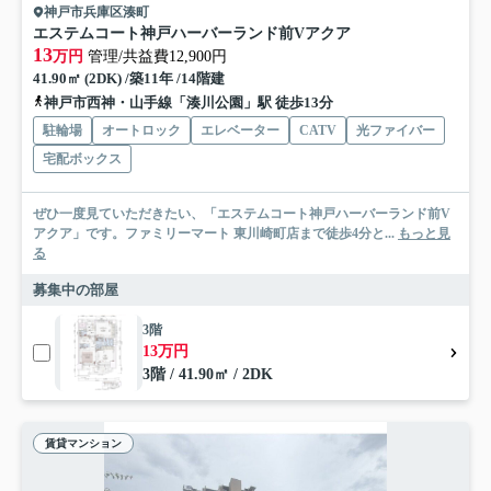
神戸市兵庫区湊町
エステムコート神戸ハーバーランド前Vアクア
13
万円
管理/共益費12,900円
41.90㎡ (2DK) /築11年 /14階建
神戸市西神・山手線「湊川公園」駅 徒歩13分
駐輪場
オートロック
エレベーター
CATV
光ファイバー
宅配ボックス
ぜひ一度見ていただきたい、「エステムコート神戸ハーバーランド前V
アクア」です。ファミリーマート 東川崎町店まで徒歩4分と...
もっと見
る
募集中の部屋
3階
13万円
3階 / 41.90㎡ / 2DK
賃貸マンション