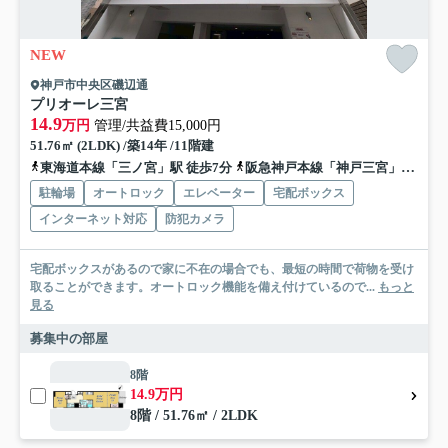
NEW
神戸市中央区磯辺通
プリオーレ三宮
14.9
万円
管理/共益費15,000円
51.76㎡ (2LDK) /築14年 /11階建
東海道本線「三ノ宮」駅 徒歩7分
阪急神戸本線「神戸三宮」駅 徒歩9分
駐輪場
オートロック
エレベーター
宅配ボックス
インターネット対応
防犯カメラ
宅配ボックスがあるので家に不在の場合でも、最短の時間で荷物を受け
取ることができます。オートロック機能を備え付けているので...
もっと
見る
募集中の部屋
8階
14.9万円
8階 / 51.76㎡ / 2LDK