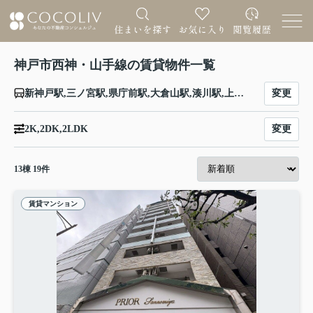
神戸市西神・山手線の賃貸物件一覧
変更
新神戸駅,三ノ宮駅,県庁前駅,大倉山駅,湊川駅,上沢駅,高速長田駅,新長田駅,板宿駅,妙法寺駅,名谷駅,総合運動公園駅,学園都市駅,伊川谷駅,西神南駅,西神中央駅
変更
2K,2DK,2LDK
13
棟
19
件
賃貸マンション