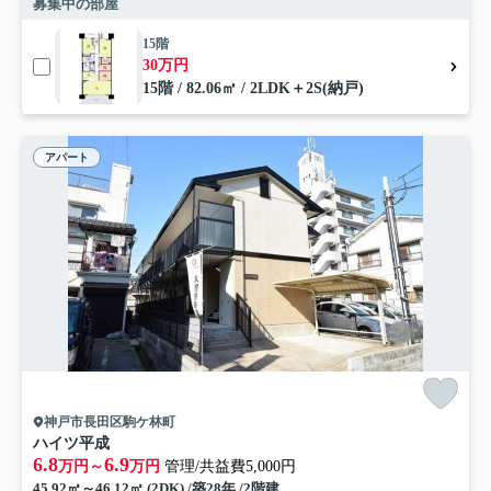
募集中の部屋
15階
30万円
15階 / 82.06㎡ / 2LDK＋2S(納戸)
アパート
神戸市長田区駒ケ林町
ハイツ平成
6.8
6.9
万円～
万円
管理/共益費5,000円
45.92㎡～46.12㎡ (2DK) /築28年 /2階建