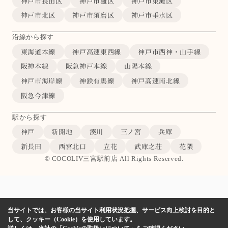
神戸市長田区
神戸市灘区
神戸市東灘区
神戸市北区
神戸市須磨区
神戸市垂水区
沿線から探す
東海道本線
神戸高速東西線
神戸市西神・山手線
阪神本線
阪急神戸本線
山陽本線
神戸市海岸線
神鉄有馬線
神戸高速南北線
阪急今津線
駅から探す
神戸
新開地
湊川
三ノ宮
兵庫
新長田
西宮北口
立花
武庫之荘
花隈
© COCOLIV三宮駅前店 All Rights Reserved.
当サイトでは、お客様の当サイト利用状況把握、サービス向上検討を目的と
して、クッキー（Cookie）を使用しています。