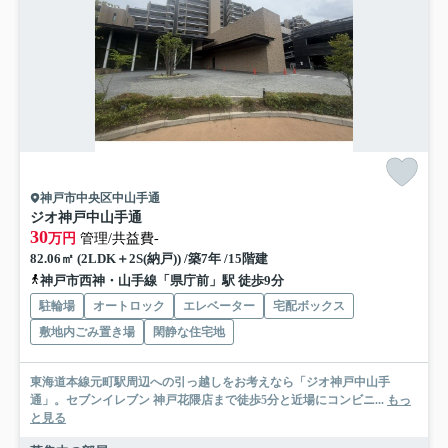
神戸市中央区中山手通
ジオ神戸中山手通
30
万円
管理/共益費-
82.06㎡ (2LDK＋2S(納戸)) /築7年 /15階建
神戸市西神・山手線「県庁前」駅 徒歩9分
駐輪場
オートロック
エレベーター
宅配ボックス
敷地内ごみ置き場
閑静な住宅地
東海道本線元町駅周辺への引っ越しをお考えなら「ジオ神戸中山手
通」。セブンイレブン 神戸花隈店まで徒歩5分と近場にコンビニ...
もっ
と見る