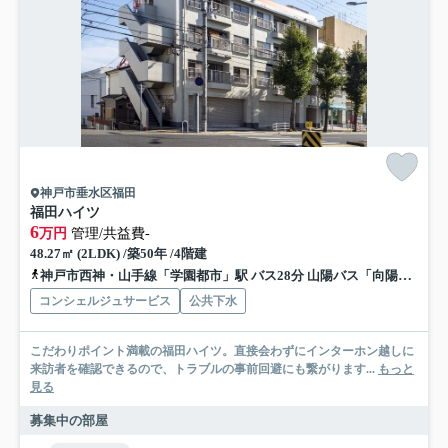
神戸市垂水区福田
福田ハイツ
6
万円
管理/共益費-
48.27㎡ (2LDK) /築50年 /4階建
神戸市西神・山手線「学園都市」駅 バス28分 山陽バス「向陽2丁目」 停歩2分
コンシェルジュサービス
公共下水
こだわりポイント満載の福田ハイツ。直接会わずにインターホン越しに
来訪者を確認できるので、トラブルの事前回避にも繋がります...
もっと
見る
募集中の部屋