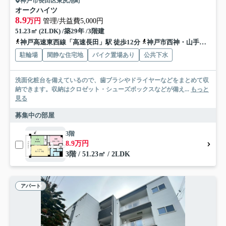
神戸市長田区東尻池町
オークハイツ
8.9
万円
管理/共益費5,000円
51.23㎡ (2LDK) /築29年 /3階建
神戸高速東西線「高速長田」駅 徒歩12分
神戸市西神・山手線「新長田」駅 徒歩15分
駐輪場
閑静な住宅地
バイク置場あり
公共下水
洗面化粧台を備えているので、歯ブラシやドライヤーなどをまとめて収
納できます。収納はクロゼット・シューズボックスなどが備え...
もっと
見る
募集中の部屋
3階
8.9万円
3階 / 51.23㎡ / 2LDK
アパート