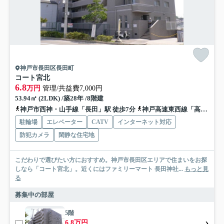
神戸市長田区長田町
コート宮北
6.8
万円
管理/共益費7,000円
53.94㎡ (2LDK) /築28年 /8階建
神戸市西神・山手線「長田」駅 徒歩7分
神戸高速東西線「高速長田」駅 徒歩9分
駐輪場
エレベーター
CATV
インターネット対応
防犯カメラ
閑静な住宅地
こだわりで選びたい方におすすめ。神戸市長田区エリアで住まいをお探
しなら「コート宮北」。近くにはファミリーマート 長田神社...
もっと見
る
募集中の部屋
5階
6.8万円