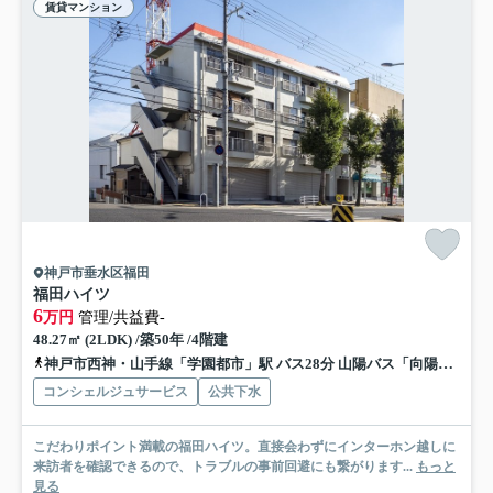
賃貸マンション
神戸市垂水区福田
福田ハイツ
6
万円
管理/共益費-
48.27㎡ (2LDK) /築50年 /4階建
神戸市西神・山手線「学園都市」駅 バス28分 山陽バス「向陽2丁目」 停歩2分
コンシェルジュサービス
公共下水
こだわりポイント満載の福田ハイツ。直接会わずにインターホン越しに
来訪者を確認できるので、トラブルの事前回避にも繋がります...
もっと
見る