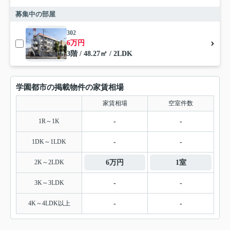
募集中の部屋
302
6万円
3階 / 48.27㎡ / 2LDK
学園都市の掲載物件の家賃相場
家賃相場
空室件数
1R～1K
-
-
1DK～1LDK
-
-
2K～2LDK
6万円
1室
3K～3LDK
-
-
4K～4LDK以上
-
-