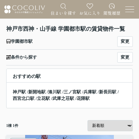
神戸市西神・山手線 学園都市駅の賃貸物件一覧
変更
学園都市駅
変更
条件から探す
おすすめの駅
神戸駅
/
新開地駅
/
湊川駅
/
三ノ宮駅
/
兵庫駅
/
新長田駅
/
西宮北口駅
/
立花駅
/
武庫之荘駅
/
花隈駅
1
棟
1
件