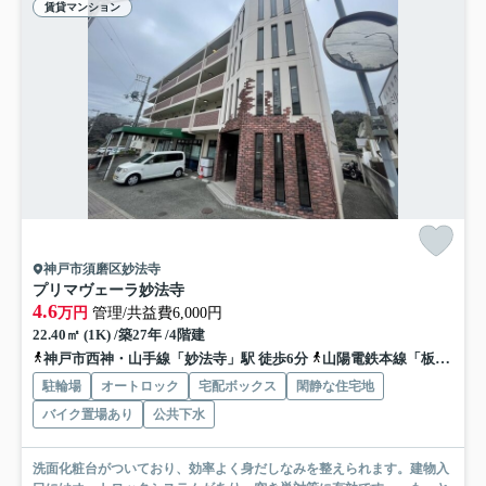
賃貸マンション
神戸市須磨区妙法寺
プリマヴェーラ妙法寺
4.6
万円
管理/共益費6,000円
22.40㎡ (1K) /築27年 /4階建
神戸市西神・山手線「妙法寺」駅 徒歩6分
山陽電鉄本線「板宿」駅 バス13分 神戸市バス「中田（神戸市須磨区）」 停歩2分
駐輪場
オートロック
宅配ボックス
閑静な住宅地
バイク置場あり
公共下水
洗面化粧台がついており、効率よく身だしなみを整えられます。建物入