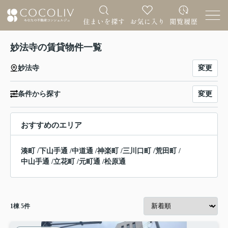
妙法寺の賃貸物件一覧
変更
妙法寺
変更
条件から探す
おすすめのエリア
湊町
/
下山手通
/
中道通
/
神楽町
/
三川口町
/
荒田町
/
中山手通
/
立花町
/
元町通
/
松原通
1
棟
5
件