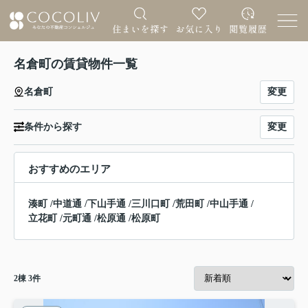
名倉町の賃貸物件一覧
変更
名倉町
変更
条件から探す
おすすめのエリア
湊町
/
中道通
/
下山手通
/
三川口町
/
荒田町
/
中山手通
/
立花町
/
元町通
/
松原通
/
松原町
2
棟
3
件