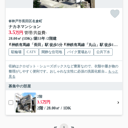
神戸市長田区名倉町
ナカネマンション
3.5
万円
管理/共益費-
28.00㎡ (1DK) /築53年 /2階建
神鉄有馬線「長田」駅 徒歩5分
神鉄有馬線「丸山」駅 徒歩17分
神
駐輪場
CATV
閑静な住宅地
バイク置場あり
公共下水
収納はクロゼット・シューズボックスなど豊富なので、衣類や履き物の
整理がしやすく便利です。おしゃれな女性に必須の洗面化粧台...
もっと
見る
募集中の部屋
2階
3.5万円
2階 / 28.00㎡ / 1DK
1