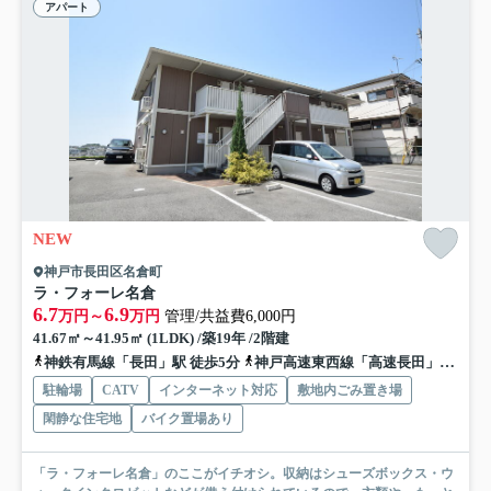
アパート
NEW
神戸市長田区名倉町
ラ・フォーレ名倉
6.7
6.9
万円～
万円
管理/共益費6,000円
41.67㎡～41.95㎡ (1LDK) /築19年 /2階建
神鉄有馬線「長田」駅 徒歩5分
神戸高速東西線「高速長田」駅 徒歩20分
駐輪場
CATV
インターネット対応
敷地内ごみ置き場
閑静な住宅地
バイク置場あり
「ラ・フォーレ名倉」のここがイチオシ。収納はシューズボックス・ウ