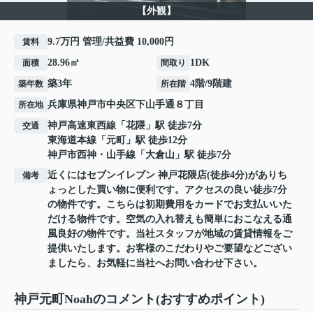
【外観】
9.7万円 管理/共益費 10,000円
賃料
28.96㎡
1DK
面積
間取り
築3年
4階/9階建
築年数
所在階
兵庫県
神戸市中央区
下山手通
８丁目
所在地
神戸高速東西線
「
花隈
」駅 徒歩7分
交通
東海道本線
「
元町
」駅 徒歩12分
神戸市西神・山手線
「
大倉山
」駅 徒歩7分
近くにはセブンイレブン 神戸花隈店(徒歩4分)がありち
備考
ょっとした買い物に便利です。アクセスの良い徒歩7分
の物件です。こちらは初期費用をカードでお支払いいた
だける物件です。空気の入れ替えも簡単におこなえる通
風良好の物件です。当社スタッフが地域の賃貸情報をご
提供いたします。お客様のこだわりやご要望などござい
ましたら、お気軽に当社へお問い合わせ下さい。
神戸元町Noahのコメント(おすすめポイント)