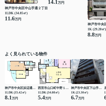
14.1
万円
神戸市中央区中山手通２丁目
1LDK (34.85㎡)
11.6
万円
神戸市中央
1K (29.20㎡)
8.8
万円
よく見られている物件
神戸市中央区浜辺通３丁目
西宮市山口町中野１丁目
神戸市中央区下山手通７丁目
1LDK (35.42㎡)
1LDK (34.08㎡)
1K (23.30㎡)
1
8.1
5.4
6.7
万円
万円
万円