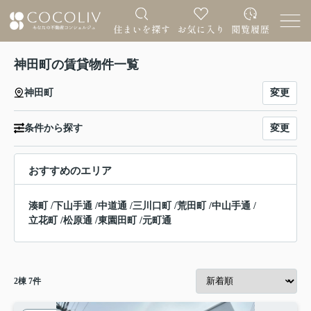
神田町の賃貸物件一覧
変更
神田町
変更
条件から探す
おすすめのエリア
湊町
/
下山手通
/
中道通
/
三川口町
/
荒田町
/
中山手通
/
立花町
/
松原通
/
東園田町
/
元町通
2
棟
7
件