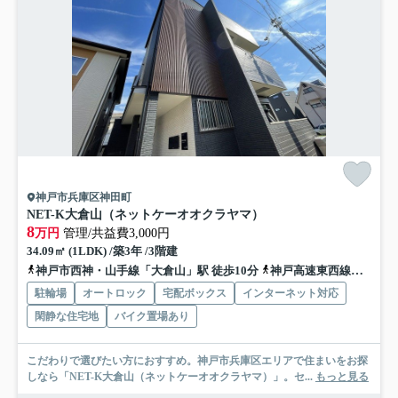
神戸市兵庫区神田町
NET-K大倉山（ネットケーオオクラヤマ）
8
万円
管理/共益費3,000円
34.09㎡ (1LDK) /築3年 /3階建
神戸市西神・山手線「大倉山」駅 徒歩10分
神戸高速東西線「西元町」駅 徒歩15分
駐輪場
オートロック
宅配ボックス
インターネット対応
閑静な住宅地
バイク置場あり
こだわりで選びたい方におすすめ。神戸市兵庫区エリアで住まいをお探
しなら「NET-K大倉山（ネットケーオオクラヤマ）」。セ...
もっと見る