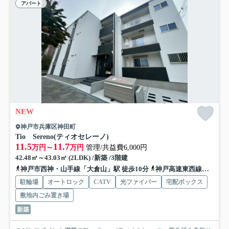
アパート
NEW
神戸市兵庫区神田町
Tio Sereno(ティオセレーノ)
11.5
11.7
万円～
万円
管理/共益費6,000円
42.48㎡～43.03㎡ (2LDK) /新築 /3階建
神戸市西神・山手線「大倉山」駅 徒歩10分
神戸高速東西線「花隈」駅 徒歩17分
駐輪場
オートロック
CATV
光ファイバー
宅配ボックス
敷地内ごみ置き場
新築