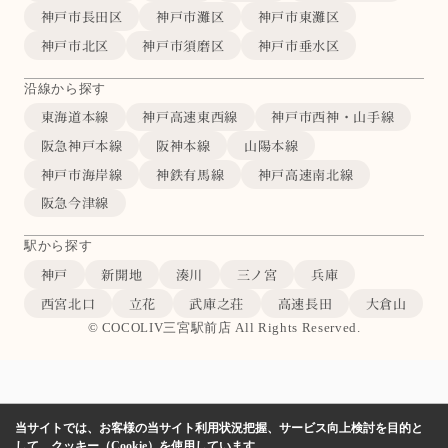
神戸市長田区
神戸市灘区
神戸市東灘区
神戸市北区
神戸市須磨区
神戸市垂水区
沿線から探す
東海道本線
神戸高速東西線
神戸市西神・山手線
阪急神戸本線
阪神本線
山陽本線
神戸市海岸線
神鉄有馬線
神戸高速南北線
阪急今津線
駅から探す
神戸
新開地
湊川
三ノ宮
兵庫
西宮北口
立花
武庫之荘
高速長田
大倉山
© COCOLIV三宮駅前店 All Rights Reserved.
当サイトでは、お客様の当サイト利用状況把握、サービス向上検討を目的と
して、クッキー（Cookie）を使用しています。