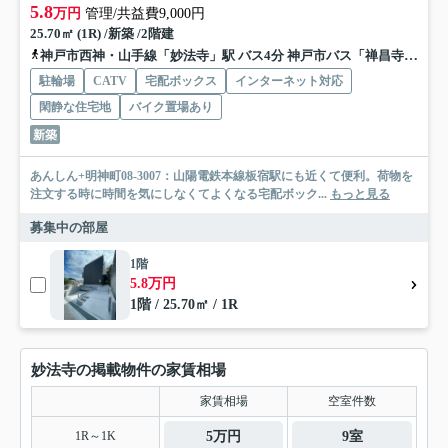
5.8
万円
管理/共益費9,000円
25.70㎡ (1R) /新築 /2階建
神戸市西神・山手線「妙法寺」駅 バス4分 神戸市バス「禅昌寺（兵庫県）」 停歩1分
駐輪場
CATV
宅配ボックス
インターネット対応
閑静な住宅地
バイク置場あり
新築
あんしん+明神町08-3007：山陽電鉄本線板宿駅にも近くて便利。荷物を
注文する時に時間を気にしなくてよくなる宅配ボック...
もっと見る
募集中の部屋
1階
5.8万円
1階 / 25.70㎡ / 1R
妙法寺の掲載物件の家賃相場
家賃相場
空室件数
1R～1K
5万円
9室