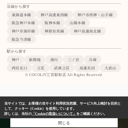
沿線から探す
東海道本線
神戸高速東西線
神戸市西神・山手線
阪急神戸本線
阪神本線
山陽本線
神戸市海岸線
神鉄有馬線
神戸高速南北線
阪急今津線
駅から探す
神戸
新開地
湊川
三ノ宮
兵庫
西宮北口
立花
武庫之荘
高速長田
大倉山
© COCOLIV三宮駅前店 All Rights Reserved.
当サイトでは、お客様の当サイト利用状況把握、サービス向上検討を目的と
して、クッキー（Cookie）を使用しています。
詳しくは、当社の
「Cookieの取扱いについて」
をご確認ください。
閉じる
LINE
物件検索
店舗予約