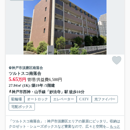
神戸市須磨区南落合
ツルトスコ南落合
5.65
万円
管理/共益費6,500円
27.94㎡ (1K) /築19年 /5階建
神戸市西神・山手線「妙法寺」駅 徒歩10分
駐輪場
オートロック
エレベーター
CATV
光ファイバー
宅配ボックス
「ツルトスコ南落合」：神戸市須磨区エリアの新居にピッタリ。収納は
クロゼット・シューズボックスなど豊富なので、広々と空間を...
もっと