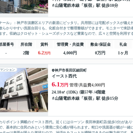
山陽電鉄本線
「
板宿
」駅 徒歩10分
ナール」：神戸市須磨区エリアの新居にピッタリ。共用部には宅配ボックスが備え
散らかりやすい洗面台回りも、化粧台付きで整理整頓ができます。モニターで来訪
ます。収納はクロゼット・シューズボックスなど豊富なので、広々と空間を利用する
部屋番号
所在階
賃料
管理費・共益費
敷金/保証金
礼金
6.2
-
2階
4,000円
0万円
1ヶ月
万円
マンション
神戸市長田区
細田町
イースト西代
6.1
万円
管理/共益費4,000円
24.10㎡ (1DK) /築57年 /4階建
山陽電鉄本線
「
板宿
」駅 徒歩15分
わりポイント満載のイースト西代。近くにはローソン 長田神楽町店(徒歩3分)があ
で、基本的に住民のみという環境に安心感が得られます。蛇口や洗面器が鏡が一緒に
ーターは表面が平らな形状なので、油汚れをスッとお掃除できるのが魅力的です。神戸