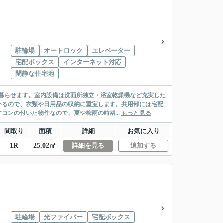
駐輪場
オートロック
エレベーター
宅配ボックス
インターネット対応
閑静な住宅地
暮らせます。室内設備は洗面所独立・浴室乾燥機など充実した
いるので、衣類や日用品の収納に重宝します。共用部には宅配
コンの付いた物件なので、夏や梅雨の時期...
もっと見る
間取り
面積
詳細
お気に入り
1R
25.02㎡
詳細を見る
追加する
駐輪場
光ファイバー
宅配ボックス