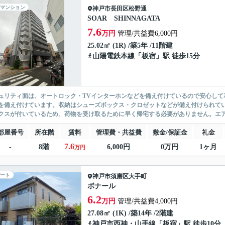
マンション
神戸市長田区
松野通
SOAR SHINNAGATA
7.6
万円
管理/共益費6,000円
25.02㎡ (1R) /築5年 /11階建
山陽電鉄本線
「
板宿
」駅 徒歩15分
ュリティ面は、オートロック・TVインターホンなどを備え付けているので安心して
を備え付けています。収納はシューズボックス・クロゼットなどが備え付けられて
クスが付いているため、荷物を受け取るために早く帰宅する必要がありません。エア
部屋番号
所在階
賃料
管理費・共益費
敷金/保証金
礼金
7.6
-
8階
6,000円
0万円
1ヶ月
万円
ート
神戸市須磨区
大手町
ボナール
6.2
万円
管理/共益費4,000円
27.08㎡ (1K) /築14年 /2階建
神戸市西神・山手線
「
板宿
」駅 徒歩10分