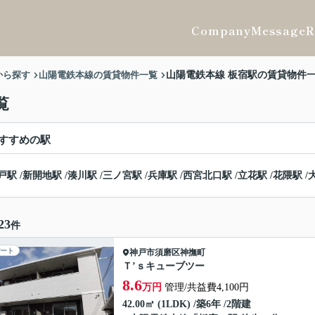
Company
Message
R
から探す
山陽電鉄本線の賃貸物件一覧
山陽電鉄本線 板宿駅の賃貸物件
覧
すすめの駅
戸駅
/
新開地駅
/
湊川駅
/
三ノ宮駅
/
兵庫駅
/
西宮北口駅
/
立花駅
/
花隈駅
/
23
件
ート
神戸市須磨区
神撫町
Ｔ’ｓキューブツー
8.6
万円
管理/共益費4,100円
42.00㎡ (1LDK) /築6年 /2階建