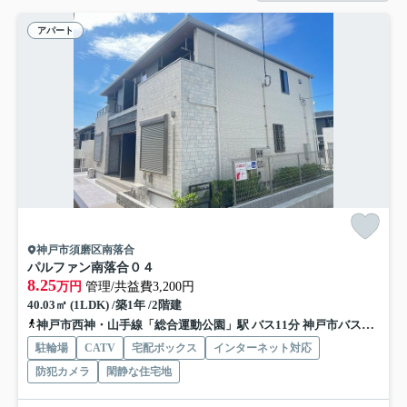
アパート
神戸市須磨区南落合
パルファン南落合０４
8.25
万円
管理/共益費3,200円
40.03㎡ (1LDK) /築1年 /2階建
神戸市西神・山手線「総合運動公園」駅 バス11分 神戸市バス「啓明学院前」 停歩11分
駐輪場
CATV
宅配ボックス
インターネット対応
防犯カメラ
閑静な住宅地