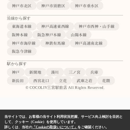
神戸市北区
神戸市須磨区
神戸市垂水区
沿線から探す
東海道本線
神戸高速東西線
神戸市西神・山手線
阪神本線
阪急神戸本線
山陽本線
神戸市海岸線
神鉄有馬線
神戸高速南北線
阪急今津線
駅から探す
神戸
新開地
湊川
三ノ宮
兵庫
新長田
西宮北口
立花
武庫之荘
花隈
© COCOLIV三宮駅前店 All Rights Reserved.
当サイトでは、お客様の当サイト利用状況把握、サービス向上検討を目的と
して、クッキー（Cookie）を使用しています。
詳しくは、当社の
「Cookieの取扱いについて」
をご確認ください。