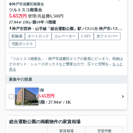
神戸市須磨区南落合
ツルトスコ南落合
5.65
万円
管理/共益費6,500円
27.94㎡ (1K) /築19年 /5階建
神戸市西神・山手線「総合運動公園」駅 バス11分 神戸市バス「啓明学院前」 停歩9分
駐輪場
オートロック
エレベーター
CATV
光ファイバー
宅配ボックス
「ツルトスコ南落合」：神戸市須磨区エリアの新居にピッタリ。収納は
クロゼット・シューズボックスなど豊富なので、広々と空間を...
もっと
見る
募集中の部屋
5階
5.65万円
5階 / 27.94㎡ / 1K
総合運動公園の掲載物件の家賃相場
家賃相場
空室件数