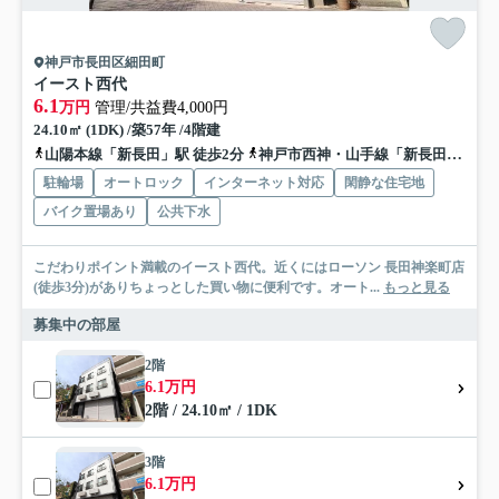
神戸市長田区細田町
イースト西代
6.1
万円
管理/共益費4,000円
24.10㎡ (1DK) /築57年 /4階建
山陽本線「新長田」駅 徒歩2分
神戸市西神・山手線「新長田」駅 徒歩2分
駐輪場
オートロック
インターネット対応
閑静な住宅地
バイク置場あり
公共下水
こだわりポイント満載のイースト西代。近くにはローソン 長田神楽町店
(徒歩3分)がありちょっとした買い物に便利です。オート...
もっと見る
募集中の部屋
2階
6.1万円
2階 / 24.10㎡ / 1DK
3階
6.1万円