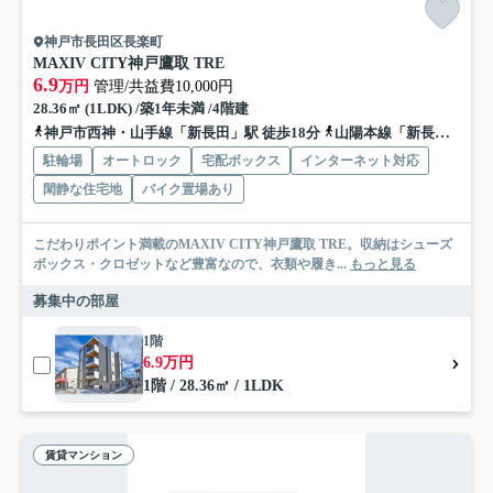
神戸市長田区長楽町
MAXIV CITY神戸鷹取 TRE
6.9
万円
管理/共益費10,000円
28.36㎡ (1LDK) /築1年未満 /4階建
神戸市西神・山手線「新長田」駅 徒歩18分
山陽本線「新長田」駅 徒歩18分
駐輪場
オートロック
宅配ボックス
インターネット対応
閑静な住宅地
バイク置場あり
こだわりポイント満載のMAXIV CITY神戸鷹取 TRE。収納はシューズ
ボックス・クロゼットなど豊富なので、衣類や履き...
もっと見る
募集中の部屋
1階
6.9万円
1階 / 28.36㎡ / 1LDK
賃貸マンション