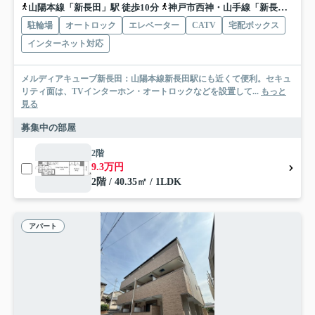
山陽本線「新長田」駅 徒歩10分
神戸市西神・山手線「新長田」駅 徒歩10分
駐輪場
オートロック
エレベーター
CATV
宅配ボックス
インターネット対応
メルディアキューブ新長田：山陽本線新長田駅にも近くて便利。セキュ
リティ面は、TVインターホン・オートロックなどを設置して...
もっと
見る
募集中の部屋
2階
9.3万円
2階 / 40.35㎡ / 1LDK
アパート