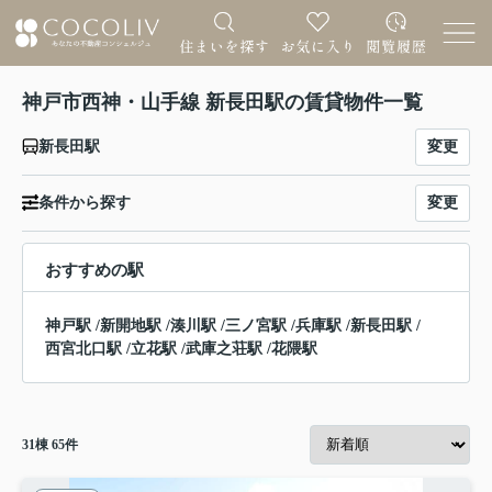
神戸市西神・山手線 新長田駅の賃貸物件一覧
変更
新長田駅
変更
条件から探す
おすすめの駅
神戸駅
/
新開地駅
/
湊川駅
/
三ノ宮駅
/
兵庫駅
/
新長田駅
/
西宮北口駅
/
立花駅
/
武庫之荘駅
/
花隈駅
31
棟
65
件