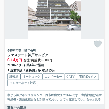
神戸市長田区二番町
ファステート神戸サルビア
6.14
万円
管理/共益費4,600円
21.90㎡ (1K) /築1年 /7階建
山陽本線「新長田」駅 徒歩15分
駐輪場
オートロック
エレベーター
CATV
宅配ボックス
インターネット対応
家から神戸市立医療センター西市民病院まで264mです。室内設備は浴室
乾燥機・洗面化粧台などが揃っており、とても充実してい...
もっと見る
募集中の部屋