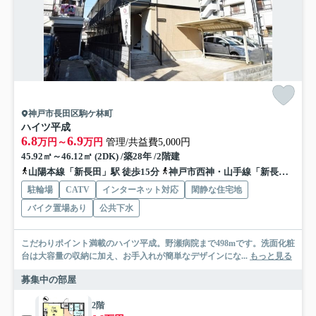
神戸市長田区駒ケ林町
ハイツ平成
6.8
6.9
万円～
万円
管理/共益費5,000円
45.92㎡～46.12㎡ (2DK) /築28年 /2階建
山陽本線「新長田」駅 徒歩15分
神戸市西神・山手線「新長田」駅 徒歩15分
駐輪場
CATV
インターネット対応
閑静な住宅地
バイク置場あり
公共下水
こだわりポイント満載のハイツ平成。野瀬病院まで498mです。洗面化粧
台は大容量の収納に加え、お手入れが簡単なデザインにな...
もっと見る
募集中の部屋
2階