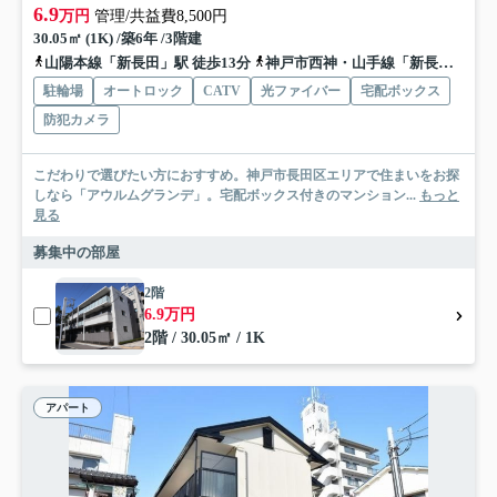
6.9
万円
管理/共益費8,500円
30.05㎡ (1K) /築6年 /3階建
山陽本線「新長田」駅 徒歩13分
神戸市西神・山手線「新長田」駅 徒歩13分
駐輪場
オートロック
CATV
光ファイバー
宅配ボックス
防犯カメラ
こだわりで選びたい方におすすめ。神戸市長田区エリアで住まいをお探
しなら「アウルムグランデ」。宅配ボックス付きのマンション...
もっと
見る
募集中の部屋
2階
6.9万円
2階 / 30.05㎡ / 1K
アパート