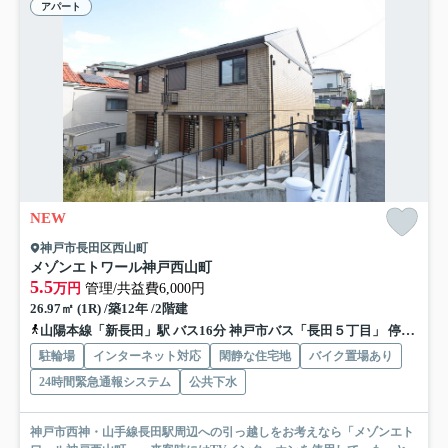
アパート
NEW
神戸市長田区西山町
メゾンエトワール神戸西山町
5.5
万円
管理/共益費6,000円
26.97㎡ (1R) /築12年 /2階建
山陽本線「新長田」駅 バス16分 神戸市バス「長田５丁目」 停歩6分
駐輪場
インターネット対応
閑静な住宅地
バイク置場あり
24時間緊急通報システム
公共下水
神戸市西神・山手線長田駅周辺への引っ越しをお考えなら「メゾンエト