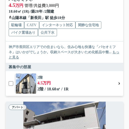
4.5
万円
管理/共益費3,000円
18.60㎡ (1R) /築28年 /2階建
山陽本線「新長田」駅 徒歩18分
駐輪場
CATV
インターネット対応
閑静な住宅地
バイク置場あり
公共下水
神戸市長田区エリアでの住まいなら、住み心地も快適な「パセオミフ
ネ」はいかがでしょうか。収納スペースが大きいため化粧品や整...
もっ
と見る
募集中の部屋
2階
4.5万円
2階 / 18.60㎡ / 1R
アパート