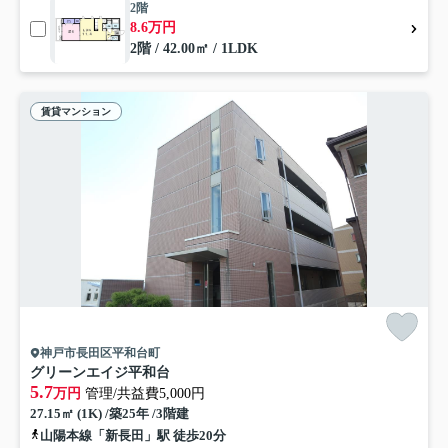
2階
8.6万円
2階 / 42.00㎡ / 1LDK
賃貸マンション
神戸市長田区平和台町
グリーンエイジ平和台
5.7
万円
管理/共益費5,000円
27.15㎡ (1K) /築25年 /3階建
山陽本線「新長田」駅 徒歩20分