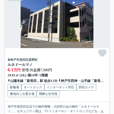
神戸市長田区真野町
ルネドールマノ
6.1
万円
管理/共益費7,000円
29.81㎡ (1K) /築10年 /3階建
山陽本線「新長田」駅 徒歩12分
神戸市西神・山手線「新長田」駅 徒歩12分
駐輪場
オートロック
インターネット対応
防犯カメラ
敷地内ごみ置き場
閑静な住宅地
神戸市長田区近辺での物件情報：大好評のあの物件「ルネドールマ
ノ」。セキュリティ面は、TVインターホン・オートロックなどを...
も