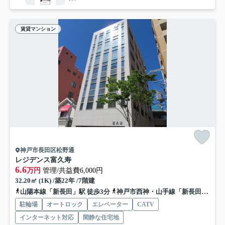
賃貸マンション
神戸市長田区松野通
レジデンス富久寿
6.6
万円
管理/共益費6,000円
32.20㎡ (1K) /築22年 /7階建
山陽本線「新長田」駅 徒歩3分
神戸市西神・山手線「新長田」駅 徒歩3分
駐輪場
オートロック
エレベーター
CATV
インターネット対応
閑静な住宅地