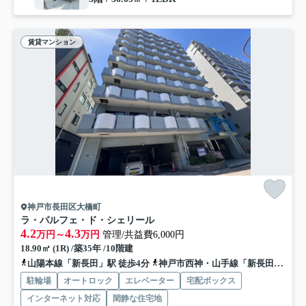
賃貸マンション
神戸市長田区大橋町
ラ・パルフェ・ド・シェリール
4.2
4.3
万円～
万円
管理/共益費6,000円
18.90㎡ (1R) /築35年 /10階建
山陽本線「新長田」駅 徒歩4分
神戸市西神・山手線「新長田」駅 徒歩5分
駐輪場
オートロック
エレベーター
宅配ボックス
インターネット対応
閑静な住宅地