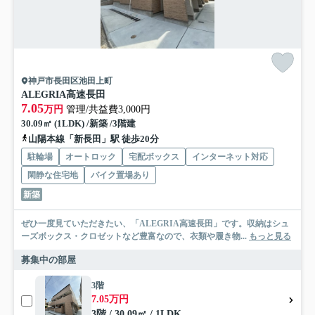
神戸市長田区池田上町
ALEGRIA高速長田
7.05
万円
管理/共益費3,000円
30.09㎡ (1LDK) /新築 /3階建
山陽本線「新長田」駅 徒歩20分
駐輪場
オートロック
宅配ボックス
インターネット対応
閑静な住宅地
バイク置場あり
新築
ぜひ一度見ていただきたい、「ALEGRIA高速長田」です。収納はシュ
ーズボックス・クロゼットなど豊富なので、衣類や履き物...
もっと見る
募集中の部屋
3階
7.05万円
3階 / 30.09㎡ / 1LDK