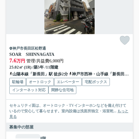
神戸市長田区松野通
SOAR SHINNAGATA
7.6
万円
管理/共益費6,000円
25.02㎡ (1R) /築5年 /11階建
山陽本線「新長田」駅 徒歩2分
神戸市西神・山手線「新長田」駅 徒歩2分
駐輪場
オートロック
エレベーター
宅配ボックス
インターネット対応
閑静な住宅地
セキュリティ面は、オートロック・TVインターホンなどを備え付けて
いるので安心して暮らせます。室内設備は洗面所独立・浴室乾...
もっと
見る
募集中の部屋
8階