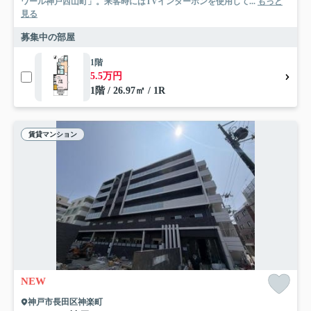
ワール神戸西山町」。来客時にはTVインターホンを使用して...
もっと
見る
募集中の部屋
1階
5.5万円
1階 / 26.97㎡ / 1R
賃貸マンション
NEW
神戸市長田区神楽町