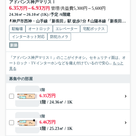
アドバンス神戸マリスⅠ
6.35
6.93
万円～
万円
管理/共益費5,300円～5,600円
24.36㎡～26.10㎡ (1K) /予定 /6階建
神戸市西神・山手線「新長田」駅 徒歩7分
山陽本線「新長田」駅 徒歩7分
駐輪場
オートロック
エレベーター
宅配ボックス
インターネット対応
防犯カメラ
新築
「アドバンス神戸マリスⅠ」のここがイチオシ。セキュリティ面は、オ
ートロック・TVインターホンなどを備え付けているので安心...
もっと
見る
募集中の部屋
1階
6.35万円
1階 / 24.36㎡ / 1K
1階
6.46万円
1階 / 25.23㎡ / 1K