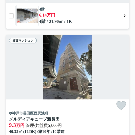
4階
6.14万円
4階 / 21.90㎡ / 1K
賃貸マンション
神戸市長田区西尻池町
メルディアキューブ新長田
9.3
万円
管理/共益費5,000円
40.35㎡ (1LDK) /築10年 /10階建