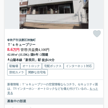
神戸市須磨区神撫町
Ｔ’ｓキューブツー
8.6
万円
管理/共益費4,100円
42.00㎡ (1LDK) /築6年 /2階建
山陽本線「新長田」駅 徒歩20分
駐輪場
オートロック
宅配ボックス
インターネット対応
防犯カメラ
閑静な住宅地
新着情報：Ｔ’ｓキューブツーの空室情報ならコチラ。セキュリティ面
は、TVインターホン・オートロックなどを備え付けているの...
もっと
見る
募集中の部屋