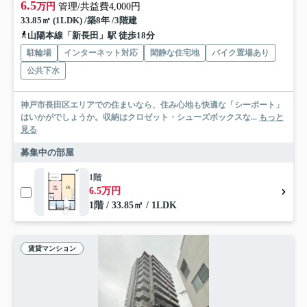
6.5
万円
管理/共益費4,000円
33.85㎡ (1LDK) /築8年 /3階建
山陽本線「新長田」駅 徒歩18分
駐輪場
インターネット対応
閑静な住宅地
バイク置場あり
公共下水
神戸市長田区エリアでの住まいなら、住み心地も快適な「シーポート」
はいかがでしょうか。収納はクロゼット・シューズボックスな...
もっと
見る
募集中の部屋
1階
6.5万円
1階 / 33.85㎡ / 1LDK
賃貸マンション