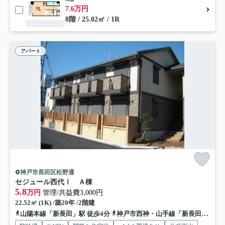
7.6万円
8階 / 25.02㎡ / 1R
アパート
神戸市長田区松野通
セジュール西代Ⅰ Ａ棟
5.8
万円
管理/共益費3,000円
22.52㎡ (1K) /築20年 /2階建
山陽本線「新長田」駅 徒歩4分
神戸市西神・山手線「新長田」駅 徒歩4分