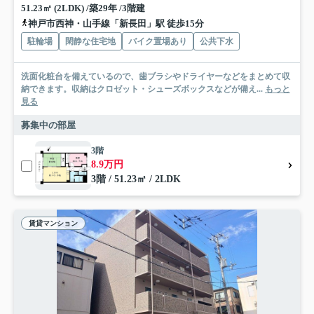
51.23㎡ (2LDK) /築29年 /3階建
神戸市西神・山手線「新長田」駅 徒歩15分
駐輪場
閑静な住宅地
バイク置場あり
公共下水
洗面化粧台を備えているので、歯ブラシやドライヤーなどをまとめて収
納できます。収納はクロゼット・シューズボックスなどが備え...
もっと
見る
募集中の部屋
3階
8.9万円
3階 / 51.23㎡ / 2LDK
賃貸マンション