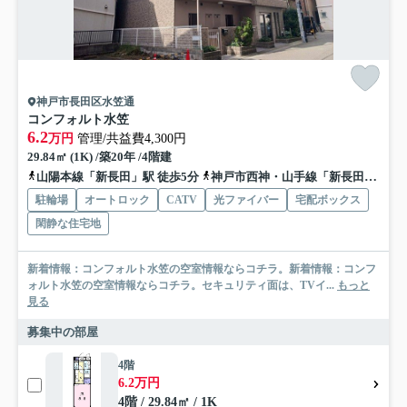
神戸市長田区水笠通
コンフォルト水笠
6.2
万円
管理/共益費4,300円
29.84㎡ (1K) /築20年 /4階建
山陽本線「新長田」駅 徒歩5分
神戸市西神・山手線「新長田」駅 徒歩5分
駐輪場
オートロック
CATV
光ファイバー
宅配ボックス
閑静な住宅地
新着情報：コンフォルト水笠の空室情報ならコチラ。新着情報：コンフ
ォルト水笠の空室情報ならコチラ。セキュリティ面は、TVイ...
もっと
見る
募集中の部屋
4階
6.2万円
4階 / 29.84㎡ / 1K