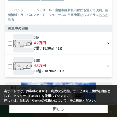
ラ・パルフェ・ド・シェリール：山陽本線新長田駅にも近くて便利。新
着情報：ラ・パルフェ・ド・シェリールの空室情報ならコチラ...
もっと
見る
募集中の部屋
7階
4.2万円
7階 / 18.90㎡ / 1R
10階
4.3万円
10階 / 18.90㎡ / 1R
賃貸マンション
当サイトでは、お客様の当サイト利用状況把握、サービス向上検討を目的と
して、クッキー（Cookie）を使用しています。
詳しくは、当社の
「Cookieの取扱いについて」
をご確認ください。
検索条件を変更
閉じる
まとめてお問い合わせ
LINE
物件検索
店舗予約