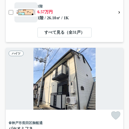
1階
6.57万円
1階 / 26.10㎡ / 1K
すべて見る（全31戸）
ハイツ
神戸市長田区御船通
パセオミフネ