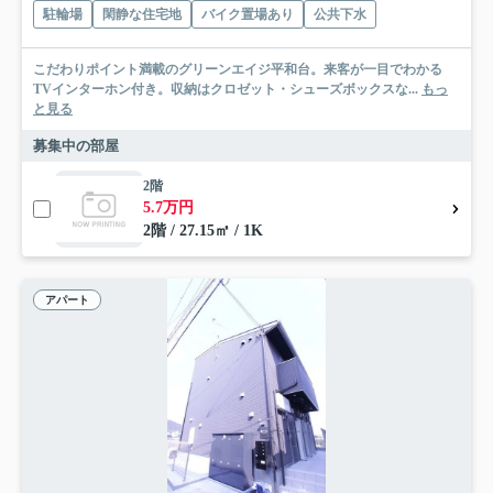
駐輪場
閑静な住宅地
バイク置場あり
公共下水
こだわりポイント満載のグリーンエイジ平和台。来客が一目でわかる
TVインターホン付き。収納はクロゼット・シューズボックスな...
もっ
と見る
募集中の部屋
2階
5.7万円
2階 / 27.15㎡ / 1K
アパート