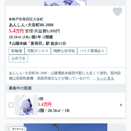
神戸市長田区大谷町
あんしん+大谷町08-2008
5.4
万円
管理/共益費6,000円
28.56㎡ (1R) /築5年 /2階建
山陽本線「新長田」駅 徒歩15分
駐輪場
宅配ボックス
閑静な住宅地
バイク置場あり
公共下水
あんしん+大谷町08-2008：山陽電鉄本線西代駅にも近くて便利。室内設
備は浴室乾燥機・洗面所独立などが揃っているので、...
もっと見る
募集中の部屋
2階
5.4万円
2階 / 28.56㎡ / 1R
アパート