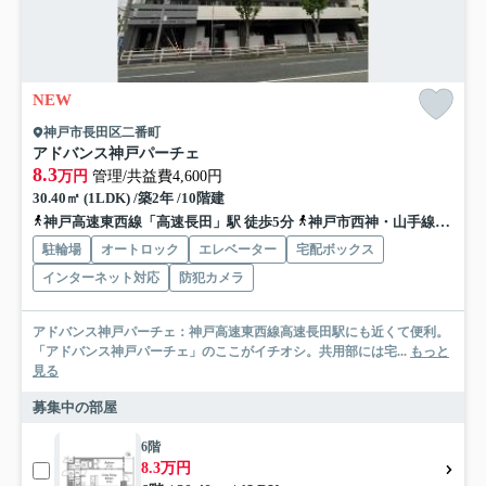
NEW
神戸市長田区二番町
アドバンス神戸パーチェ
8.3
万円
管理/共益費4,600円
30.40㎡ (1LDK) /築2年 /10階建
神戸高速東西線「高速長田」駅 徒歩5分
神戸市西神・山手線「長田」駅 徒歩5分
駐輪場
オートロック
エレベーター
宅配ボックス
インターネット対応
防犯カメラ
アドバンス神戸パーチェ：神戸高速東西線高速長田駅にも近くて便利。
「アドバンス神戸パーチェ」のここがイチオシ。共用部には宅...
もっと
見る
募集中の部屋
6階
8.3万円