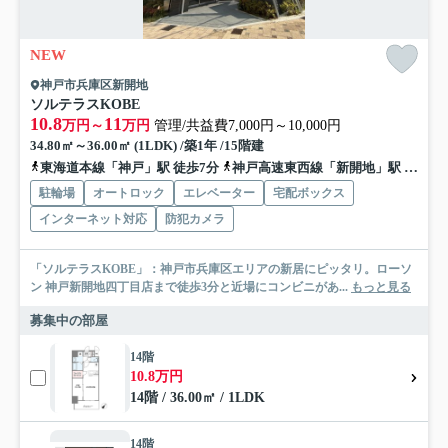
NEW
神戸市兵庫区新開地
ソルテラスKOBE
10.8
11
万円～
万円
管理/共益費7,000円～10,000円
34.80㎡～36.00㎡ (1LDK) /築1年 /15階建
東海道本線「神戸」駅 徒歩7分
神戸高速東西線「新開地」駅 徒歩4分
駐輪場
オートロック
エレベーター
宅配ボックス
インターネット対応
防犯カメラ
「ソルテラスKOBE」：神戸市兵庫区エリアの新居にピッタリ。ローソ
ン 神戸新開地四丁目店まで徒歩3分と近場にコンビニがあ...
もっと見る
募集中の部屋
14階
10.8万円
14階 / 36.00㎡ / 1LDK
14階