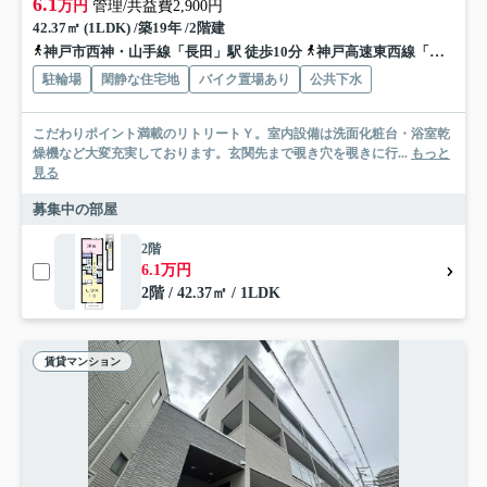
6.1
万円
管理/共益費2,900円
42.37㎡ (1LDK) /築19年 /2階建
神戸市西神・山手線「長田」駅 徒歩10分
神戸高速東西線「高速長田」駅 徒歩13分
駐輪場
閑静な住宅地
バイク置場あり
公共下水
こだわりポイント満載のリトリートＹ。室内設備は洗面化粧台・浴室乾
燥機など大変充実しております。玄関先まで覗き穴を覗きに行...
もっと
見る
募集中の部屋
2階
6.1万円
2階 / 42.37㎡ / 1LDK
賃貸マンション