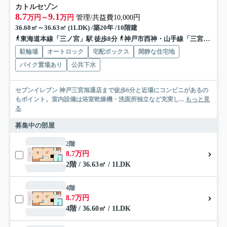
カトルセゾン
8.7
9.1
万円～
万円
管理/共益費10,000円
36.60㎡～36.63㎡ (1LDK) /築20年 /10階建
東海道本線「三ノ宮」駅 徒歩8分
神戸市西神・山手線「三宮」駅 徒歩10分
駐輪場
オートロック
宅配ボックス
閑静な住宅地
バイク置場あり
公共下水
セブンイレブン 神戸三宮旭通店まで徒歩6分と近場にコンビニがあるの
もポイント。室内設備は浴室乾燥機・洗面所独立など充実し...
もっと見
る
募集中の部屋
2階
8.7万円
2階 / 36.63㎡ / 1LDK
4階
8.7万円
4階 / 36.60㎡ / 1LDK