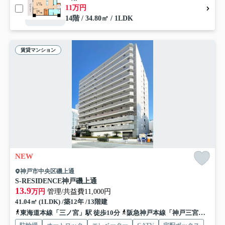
11万円
14階 / 34.80㎡ / 1LDK
賃貸マンション
NEW
神戸市中央区磯上通
S-RESIDENCE神戸磯上通
13.9
万円
管理/共益費11,000円
41.04㎡ (1LDK) /築12年 /13階建
東海道本線「三ノ宮」駅 徒歩10分
阪急神戸本線「神戸三宮」駅 徒歩10分