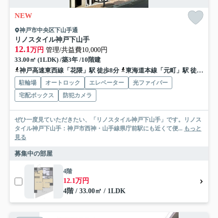
NEW
神戸市中央区下山手通
リノスタイル神戸下山手
12.1
万円
管理/共益費10,000円
33.00㎡ (1LDK) /築3年 /10階建
神戸高速東西線「花隈」駅 徒歩8分
東海道本線「元町」駅 徒歩7分
駐輪場
オートロック
エレベーター
光ファイバー
宅配ボックス
防犯カメラ
ぜひ一度見ていただきたい、「リノスタイル神戸下山手」です。リノス
タイル神戸下山手：神戸市西神・山手線県庁前駅にも近くて便...
もっと
見る
募集中の部屋
4階
12.1万円
4階 / 33.00㎡ / 1LDK