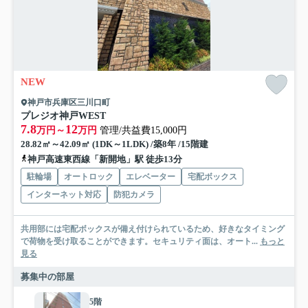
NEW
神戸市兵庫区三川口町
プレジオ神戸WEST
7.8
12
万円～
万円
管理/共益費15,000円
28.82㎡～42.09㎡ (1DK～1LDK) /築8年 /15階建
神戸高速東西線「新開地」駅 徒歩13分
駐輪場
オートロック
エレベーター
宅配ボックス
インターネット対応
防犯カメラ
共用部には宅配ボックスが備え付けられているため、好きなタイミング
で荷物を受け取ることができます。セキュリティ面は、オート...
もっと
見る
募集中の部屋
5階