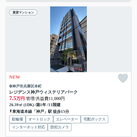
賃貸マンション
NEW
神戸市兵庫区本町
レジデンス神戸ウィステリアパーク
7.5
万円
管理/共益費11,000円
26.39㎡ (1DK) /築1年 /11階建
東海道本線「神戸」駅 徒歩15分
駐輪場
オートロック
エレベーター
宅配ボックス
インターネット対応
防犯カメラ