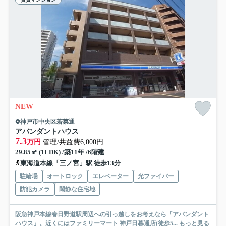
NEW
神戸市中央区若菜通
アバンダントハウス
7.3
万円
管理/共益費6,000円
29.85㎡ (1LDK) /築11年 /6階建
東海道本線「三ノ宮」駅 徒歩13分
駐輪場
オートロック
エレベーター
光ファイバー
防犯カメラ
閑静な住宅地
阪急神戸本線春日野道駅周辺への引っ越しをお考えなら「アバンダント
ハウス」。近くにはファミリーマート 神戸日暮通店(徒歩5...
もっと見る