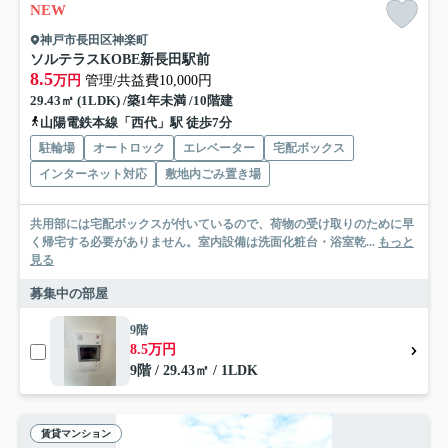
NEW
神戸市長田区神楽町
ソルテラスKOBE新長田駅前
8.5
万円
管理/共益費10,000円
29.43㎡ (1LDK) /築1年未満 /10階建
山陽電鉄本線「西代」駅 徒歩7分
駐輪場
オートロック
エレベーター
宅配ボックス
インターネット対応
敷地内ごみ置き場
共用部には宅配ボックスが付いているので、荷物の受け取りのために早
く帰宅する必要がありません。室内設備は洗面化粧台・浴室乾...
もっと
見る
募集中の部屋
9階
8.5万円
9階 / 29.43㎡ / 1LDK
賃貸マンション