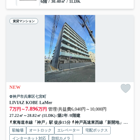
6階 / 30.40㎡ / 1LDK
賃貸マンション
NEW
神戸市兵庫区七宮町
LIVIAZ KOBE LaMer
7
7.896
万円～
万円
管理/共益費6,040円～10,000円
27.22㎡～28.82㎡ (1LDK) /築2年 /8階建
東海道本線「神戸」駅 徒歩15分
神戸高速東西線「新開地」駅 徒歩13分
駐輪場
オートロック
エレベーター
宅配ボックス
インターネット対応
防犯カメラ