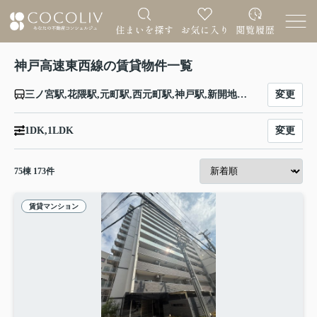
神戸高速東西線の賃貸物件一覧
変更
三ノ宮駅,花隈駅,元町駅,西元町駅,神戸駅,新開地駅,大開駅,高速長田駅,西代駅
変更
1DK,1LDK
75
棟
173
件
賃貸マンション