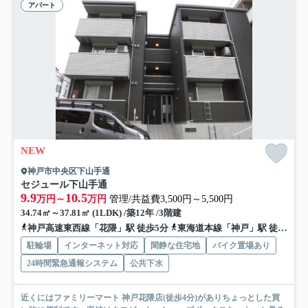
アパート
NEW
神戸市中央区下山手通
セジュール下山手通
9.9
10.5
万円～
万円
管理/共益費3,500円～5,500円
34.74㎡～37.81㎡ (1LDK) /築12年 /3階建
神戸高速東西線「花隈」駅 徒歩5分
東海道本線「神戸」駅 徒歩10分
駐輪場
インターネット対応
閑静な住宅地
バイク置場あり
24時間緊急通報システム
公共下水
近くにはファミリーマート 神戸花隈店(徒歩4分)がありちょっとした買