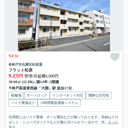
NEW
神戸市兵庫区松原通
フラット松原
9.2
万円
管理/共益費6,000円
38.00㎡ (1LDK) /築14年 /3階建
神戸高速東西線「大開」駅 徒歩17分
駐輪場
オートロック
インターネット対応
閑静な住宅地
バイク置場あり
24時間緊急通報システム
共用部にはバイク置場・オール電化などが揃っております。収納はクロ
ゼット・シューズボックスなどが備え付けられているので、衣...
もっと
見る