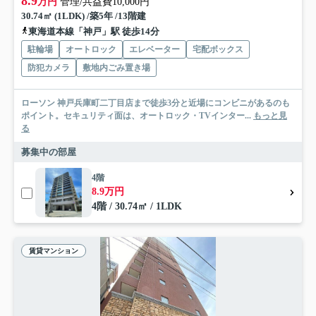
8.9
万円
管理/共益費10,000円
30.74㎡ (1LDK) /築5年 /13階建
東海道本線「神戸」駅 徒歩14分
駐輪場
オートロック
エレベーター
宅配ボックス
防犯カメラ
敷地内ごみ置き場
ローソン 神戸兵庫町二丁目店まで徒歩3分と近場にコンビニがあるのも
ポイント。セキュリティ面は、オートロック・TVインター...
もっと見
る
募集中の部屋
4階
8.9万円
4階 / 30.74㎡ / 1LDK
賃貸マンション