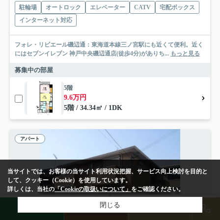
駐輪場
オートロック
エレベーター
CATV
宅配ボックス
インターネット対応
フォレ・リビエール磯辺通：東海道本線三ノ宮駅にも近くて便利。近く
にはセブンイレブン 神戸中央磯辺通店(徒歩4分)がありち...
もっと見る
募集中の部屋
5階
9.6万円
5階 / 34.34㎡ / 1DK
アパート
当サイトでは、お客様の当サイト利用状況把握、サービス向上検討を目的と
して、クッキー（Cookie）を使用しています。
詳しくは、当社の
「Cookieの取扱いについて」
をご確認ください。
検索条件を変更
閉じる
まとめてお問い合わせ
LINE
物件検索
店舗予約