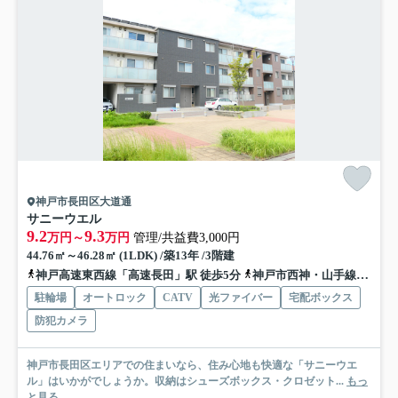
神戸市長田区大道通
サニーウエル
9.2
9.3
万円～
万円
管理/共益費3,000円
44.76㎡～46.28㎡ (1LDK) /築13年 /3階建
神戸高速東西線「高速長田」駅 徒歩5分
神戸市西神・山手線「長田」駅 徒歩5分
駐輪場
オートロック
CATV
光ファイバー
宅配ボックス
防犯カメラ
神戸市長田区エリアでの住まいなら、住み心地も快適な「サニーウエ
ル」はいかがでしょうか。収納はシューズボックス・クロゼット...
もっ
と見る