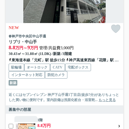
NEW
神戸市中央区中山手通
リブリ・中山手
8.8
9
万円～
万円
管理/共益費3,000円
30.43㎡～31.88㎡ (1LDK) /新築 /3階建
東海道本線「元町」駅 徒歩15分
神戸高速東西線「花隈」駅 徒歩10分
駐輪場
オートロック
CATV
宅配ボックス
インターネット対応
防犯カメラ
新築
近くにはセブンイレブン 神戸下山手通5丁目店(徒歩7分)がありちょっと
した買い物に便利です。室内設備は洗面化粧台・浴室乾...
もっと見る
募集中の部屋
1階
8.8万円