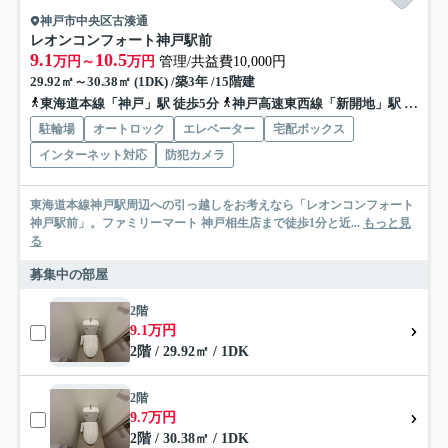
神戸市中央区古湊通
レオンコンフォート神戸駅前
9.1
10.5
万円～
万円
管理/共益費10,000円
29.92㎡～30.38㎡ (1DK) /築3年 /15階建
東海道本線「神戸」駅 徒歩5分
神戸高速東西線「新開地」駅 徒歩9分
駐輪場
オートロック
エレベーター
宅配ボックス
インターネット対応
防犯カメラ
東海道本線神戸駅周辺への引っ越しをお考えなら「レオンコンフォート
神戸駅前」。ファミリーマート 神戸相生店まで徒歩1分と近...
もっと見
る
募集中の部屋
2階
9.1万円
2階 / 29.92㎡ / 1DK
2階
9.7万円
2階 / 30.38㎡ / 1DK