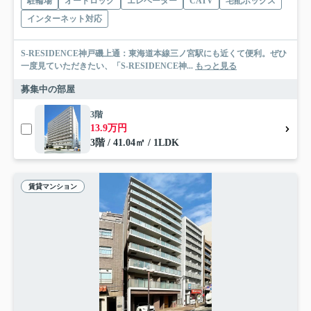
駐輪場
オートロック
エレベーター
CATV
宅配ボックス
インターネット対応
S-RESIDENCE神戸磯上通：東海道本線三ノ宮駅にも近くて便利。ぜひ
一度見ていただきたい、「S-RESIDENCE神...
もっと見る
募集中の部屋
3階
13.9万円
3階 / 41.04㎡ / 1LDK
賃貸マンション