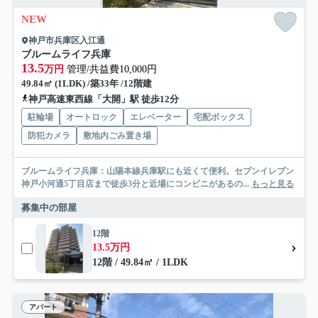
NEW
神戸市兵庫区入江通
ブルームライフ兵庫
13.5
万円
管理/共益費10,000円
49.84㎡ (1LDK) /築33年 /12階建
神戸高速東西線「大開」駅 徒歩12分
駐輪場
オートロック
エレベーター
宅配ボックス
防犯カメラ
敷地内ごみ置き場
ブルームライフ兵庫：山陽本線兵庫駅にも近くて便利。セブンイレブン
神戸小河通5丁目店まで徒歩3分と近場にコンビニがあるの...
もっと見る
募集中の部屋
12階
13.5万円
12階 / 49.84㎡ / 1LDK
アパート