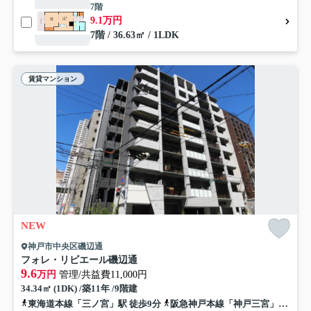
7階
9.1万円
7階 / 36.63㎡ / 1LDK
賃貸マンション
NEW
神戸市中央区磯辺通
フォレ・リビエール磯辺通
9.6
万円
管理/共益費11,000円
34.34㎡ (1DK) /築11年 /9階建
東海道本線「三ノ宮」駅 徒歩9分
阪急神戸本線「神戸三宮」駅 徒歩10分