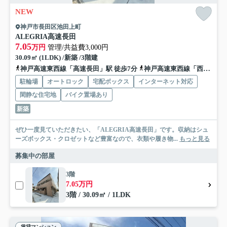
NEW
神戸市長田区池田上町
ALEGRIA高速長田
7.05
万円
管理/共益費3,000円
30.09㎡ (1LDK) /新築 /3階建
神戸高速東西線「高速長田」駅 徒歩7分
神戸高速東西線「西代」駅 徒歩9分
駐輪場
オートロック
宅配ボックス
インターネット対応
閑静な住宅地
バイク置場あり
新築
ぜひ一度見ていただきたい、「ALEGRIA高速長田」です。収納はシュ
ーズボックス・クロゼットなど豊富なので、衣類や履き物...
もっと見る
募集中の部屋
3階
7.05万円
3階 / 30.09㎡ / 1LDK
賃貸マンション