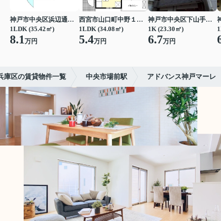
神戸市中央区浜辺通３丁目
西宮市山口町中野１丁目
神戸市中央区下山手通７丁目
1LDK (35.42㎡)
1LDK (34.08㎡)
1K (23.30㎡)
1
8.1
5.4
6.7
万円
万円
万円
兵庫区の賃貸物件一覧
中央市場前駅
アドバンス神戸マーレ