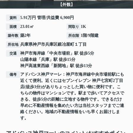
【外観】
5.91万円 管理/共益費 6,900円
賃料
23.01㎡
1K
面積
間取り
築2年
1階/9階建
築年数
所在階
兵庫県
神戸市兵庫区
鍛冶屋町
１丁目
所在地
神戸市海岸線
「
中央市場前
」駅 徒歩5分
交通
山陽本線
「
兵庫
」駅 徒歩15分
神戸高速東西線
「
新開地
」駅 徒歩13分
アドバンス神戸マーレ：神戸市海岸線中央市場前駅にも
備考
近くて便利。近くにはセブンイレブン 神戸七宮町2丁目
店(徒歩3分)がありちょっとした買い物に便利です。こ
ちらの物件はマンションです。駅まで歩いてアクセスで
きる、徒歩5分の距離に立地する物件です。できるだけ
早めに不動産情報を集めたい方は当社スタッフまでご連
絡ください。地域の不動産情報をいち早くお届けしま
す。