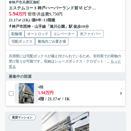
神戸市兵庫区湊町
エステムコート神戸ハーバーランド前Ⅵ ピクシス
5.94
万円
管理/共益費9,750円
21.17㎡ (1K) /築9年 /13階建
神戸市西神・山手線「湊川公園」駅 徒歩10分
駐輪場
オートロック
エレベーター
光ファイバー
宅配ボックス
敷地内ごみ置き場
共用部には宅配ボックスが備え付けられているため、非対面での荷物の
受け取りが可能です。収納はシューズボックス・クロゼット・...
もっと
見る
募集中の部屋
4階
5.94万円
4階 / 21.17㎡ / 1K
賃貸マンション