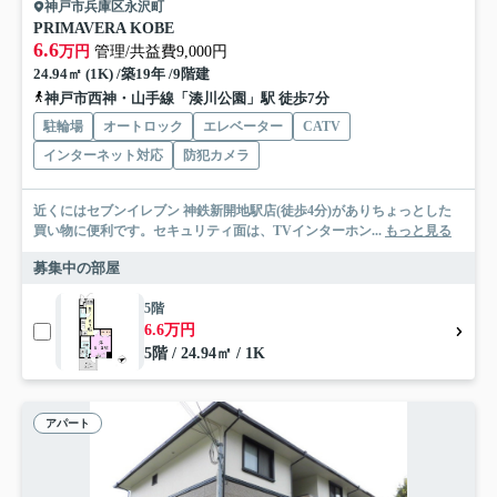
神戸市兵庫区永沢町
PRIMAVERA KOBE
6.6
万円
管理/共益費9,000円
24.94㎡ (1K) /築19年 /9階建
神戸市西神・山手線「湊川公園」駅 徒歩7分
駐輪場
オートロック
エレベーター
CATV
インターネット対応
防犯カメラ
近くにはセブンイレブン 神鉄新開地駅店(徒歩4分)がありちょっとした
買い物に便利です。セキュリティ面は、TVインターホン...
もっと見る
募集中の部屋
5階
6.6万円
5階 / 24.94㎡ / 1K
アパート