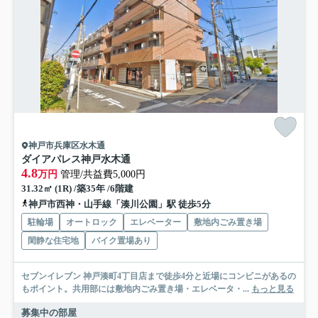
神戸市兵庫区水木通
ダイアパレス神戸水木通
4.8
万円
管理/共益費5,000円
31.32㎡ (1R) /築35年 /6階建
神戸市西神・山手線「湊川公園」駅 徒歩5分
駐輪場
オートロック
エレベーター
敷地内ごみ置き場
閑静な住宅地
バイク置場あり
セブンイレブン 神戸湊町4丁目店まで徒歩4分と近場にコンビニがあるの
もポイント。共用部には敷地内ごみ置き場・エレベータ・...
もっと見る
募集中の部屋