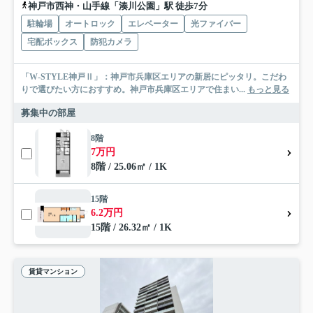
神戸市西神・山手線「湊川公園」駅 徒歩7分
駐輪場
オートロック
エレベーター
光ファイバー
宅配ボックス
防犯カメラ
「W-STYLE神戸Ⅱ」：神戸市兵庫区エリアの新居にピッタリ。こだわ
りで選びたい方におすすめ。神戸市兵庫区エリアで住まい...
もっと見る
募集中の部屋
8階
7万円
8階 / 25.06㎡ / 1K
15階
6.2万円
15階 / 26.32㎡ / 1K
賃貸マンション