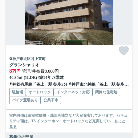
神戸市北区谷上東町
グランシャリオ
8
万円
管理/共益費8,000円
40.35㎡ (1LDK) /築14年 /3階建
神鉄有馬線「谷上」駅 徒歩5分
神戸市北神線「谷上」駅 徒歩5分
駐輪場
オートロック
インターネット対応
閑静な住宅地
バイク置場あり
公共下水
室内設備は浴室乾燥機・洗面所独立など大変充実しております。セキュ
リティ面は、TVインターホン・オートロックなど充実してい...
もっと
見る
募集中の部屋