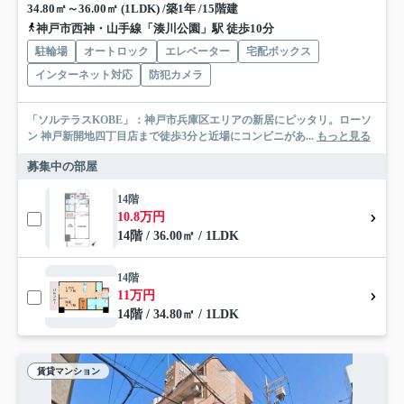
34.80㎡～36.00㎡ (1LDK) /築1年 /15階建
神戸市西神・山手線「湊川公園」駅 徒歩10分
駐輪場
オートロック
エレベーター
宅配ボックス
インターネット対応
防犯カメラ
「ソルテラスKOBE」：神戸市兵庫区エリアの新居にピッタリ。ローソ
ン 神戸新開地四丁目店まで徒歩3分と近場にコンビニがあ...
もっと見る
募集中の部屋
14階
10.8万円
14階 / 36.00㎡ / 1LDK
14階
11万円
14階 / 34.80㎡ / 1LDK
賃貸マンション