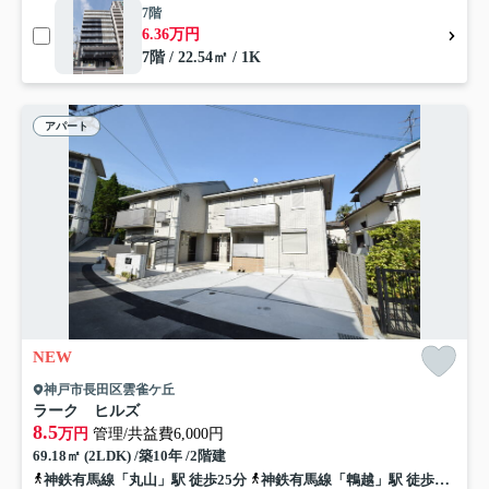
7階
6.36万円
7階 / 22.54㎡ / 1K
アパート
NEW
神戸市長田区雲雀ケ丘
ラーク ヒルズ
8.5
万円
管理/共益費6,000円
69.18㎡ (2LDK) /築10年 /2階建
神鉄有馬線「丸山」駅 徒歩25分
神鉄有馬線「鵯越」駅 徒歩25分