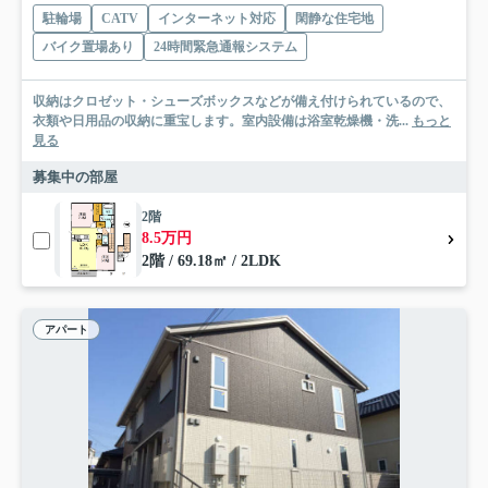
駐輪場
CATV
インターネット対応
閑静な住宅地
バイク置場あり
24時間緊急通報システム
収納はクロゼット・シューズボックスなどが備え付けられているので、
衣類や日用品の収納に重宝します。室内設備は浴室乾燥機・洗...
もっと
見る
募集中の部屋
2階
8.5万円
2階 / 69.18㎡ / 2LDK
アパート