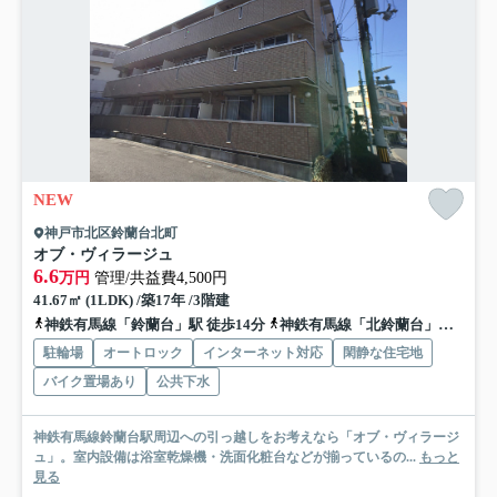
NEW
神戸市北区鈴蘭台北町
オブ・ヴィラージュ
6.6
万円
管理/共益費4,500円
41.67㎡ (1LDK) /築17年 /3階建
神鉄有馬線「鈴蘭台」駅 徒歩14分
神鉄有馬線「北鈴蘭台」駅 徒歩13分
駐輪場
オートロック
インターネット対応
閑静な住宅地
バイク置場あり
公共下水
神鉄有馬線鈴蘭台駅周辺への引っ越しをお考えなら「オブ・ヴィラージ
ュ」。室内設備は浴室乾燥機・洗面化粧台などが揃っているの...
もっと
見る