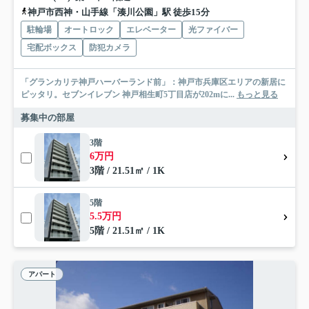
神戸市西神・山手線「湊川公園」駅 徒歩15分
駐輪場
オートロック
エレベーター
光ファイバー
宅配ボックス
防犯カメラ
「グランカリテ神戸ハーバーランド前」：神戸市兵庫区エリアの新居に
ピッタリ。セブンイレブン 神戸相生町5丁目店が202mに...
もっと見る
募集中の部屋
3階
6万円
3階 / 21.51㎡ / 1K
5階
5.5万円
5階 / 21.51㎡ / 1K
アパート