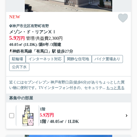
NEW
神戸市北区有野町有野
メゾン・ド・リアンⅩⅠ
5.9
万円
管理/共益費2,300円
40.05㎡ (1LDK) /築8年 /3階建
神鉄有馬線「有馬口」駅 徒歩27分
駐輪場
インターネット対応
閑静な住宅地
バイク置場あり
公共下水
近くにはセブンイレブン 神戸有野口店(徒歩6分)がありちょっとした買
い物に便利です。TVインターフォン付きの、セキュリテ...
もっと見る
募集中の部屋
1階
5.9万円
1階 / 40.05㎡ / 1LDK