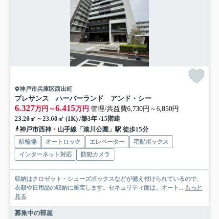
神戸市兵庫区西出町
プレサンス ハーバーランド アンド・シー
6.327
6.415
万円～
万円
管理/共益費6,730円～6,850円
23.20㎡～23.60㎡ (1K) /築3年 /15階建
神戸市西神・山手線「湊川公園」駅 徒歩15分
駐輪場
オートロック
エレベーター
宅配ボックス
インターネット対応
防犯カメラ
収納はクロゼット・シューズボックスなどが備え付けられているので、
衣類や日用品の収納に重宝します。セキュリティ面は、オート...
もっと
見る
募集中の部屋