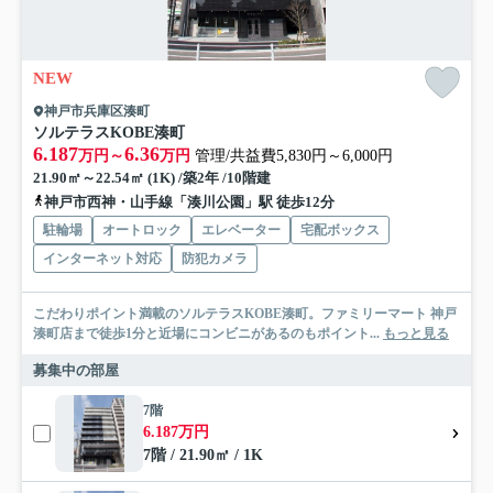
NEW
神戸市兵庫区湊町
ソルテラスKOBE湊町
6.187
6.36
万円～
万円
管理/共益費5,830円～6,000円
21.90㎡～22.54㎡ (1K) /築2年 /10階建
神戸市西神・山手線「湊川公園」駅 徒歩12分
駐輪場
オートロック
エレベーター
宅配ボックス
インターネット対応
防犯カメラ
こだわりポイント満載のソルテラスKOBE湊町。ファミリーマート 神戸
湊町店まで徒歩1分と近場にコンビニがあるのもポイント...
もっと見る
募集中の部屋
7階
6.187万円
7階 / 21.90㎡ / 1K