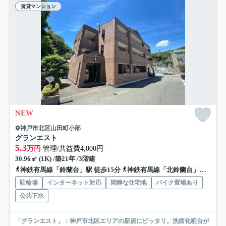
賃貸マンション
NEW
神戸市北区山田町小部
グランエスト
5.3
万円
管理/共益費4,000円
30.96㎡ (1K) /築21年 /3階建
神鉄有馬線「鈴蘭台」駅 徒歩15分
神鉄有馬線「北鈴蘭台」駅 徒歩15分
駐輪場
インターネット対応
閑静な住宅地
バイク置場あり
公共下水
「グランエスト」：神戸市北区エリアの新居にピッタリ。洗面化粧台が