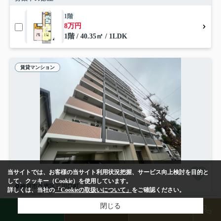
1階
8万円
1階 / 40.35㎡ / 1LDK
賃貸マンション
当サイトでは、お客様の当サイト利用状況把握、サービス向上検討を目的と
して、クッキー（Cookie）を使用しています。
神戸市兵庫区三川口町
詳しくは、当社の
「Cookieの取扱いについて」
をご確認ください。
MJC神戸ブレイヴ
7.15
検索条件を変更
閉じる
まとめてお問い合わせ
万円
管理/共益費8,000円
LINE
物件検索
店舗予約
24.53㎡ (1K) /築2年 /11階建