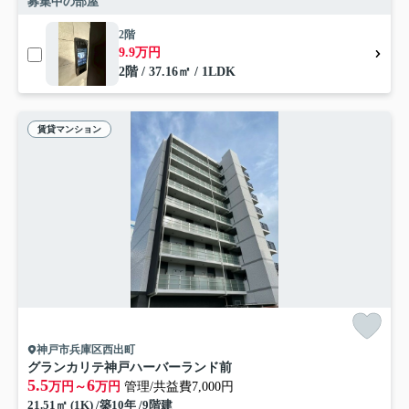
募集中の部屋
2階
9.9万円
2階 / 37.16㎡ / 1LDK
賃貸マンション
神戸市兵庫区西出町
グランカリテ神戸ハーバーランド前
5.5
6
万円～
万円
管理/共益費7,000円
21.51㎡ (1K) /築10年 /9階建