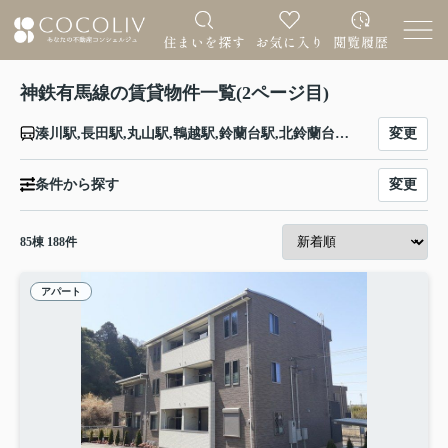
神鉄有馬線の賃貸物件一覧(2ページ目)
変更
湊川駅,長田駅,丸山駅,鵯越駅,鈴蘭台駅,北鈴蘭台駅,山の街駅,箕谷駅,谷上駅,花山駅,大池駅,神鉄六甲駅,唐櫃台駅,有馬口駅,有馬温泉駅
変更
条件から探す
85
棟
188
件
アパート