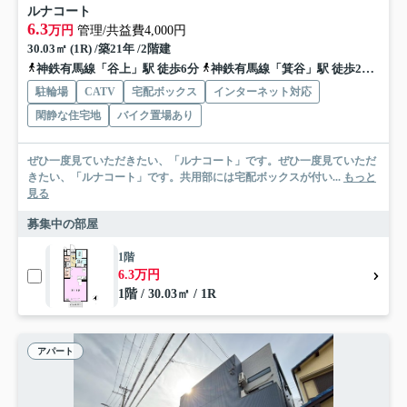
ルナコート
6.3
万円
管理/共益費4,000円
30.03㎡ (1R) /築21年 /2階建
神鉄有馬線「谷上」駅 徒歩6分
神鉄有馬線「箕谷」駅 徒歩20分
神
駐輪場
CATV
宅配ボックス
インターネット対応
閑静な住宅地
バイク置場あり
ぜひ一度見ていただきたい、「ルナコート」です。ぜひ一度見ていただ
きたい、「ルナコート」です。共用部には宅配ボックスが付い...
もっと
見る
募集中の部屋
1階
6.3万円
1階 / 30.03㎡ / 1R
アパート