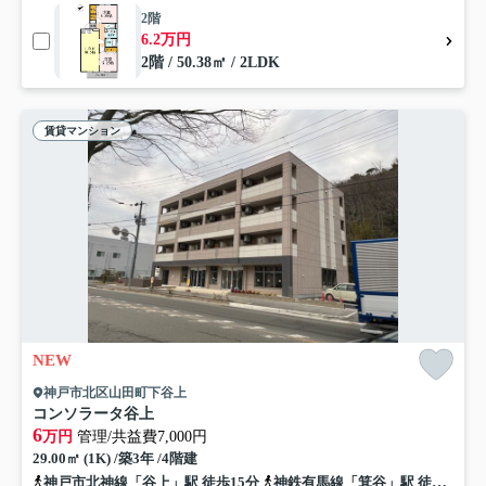
2階
6.2万円
2階 / 50.38㎡ / 2LDK
賃貸マンション
NEW
神戸市北区山田町下谷上
コンソラータ谷上
6
万円
管理/共益費7,000円
29.00㎡ (1K) /築3年 /4階建
神戸市北神線「谷上」駅 徒歩15分
神鉄有馬線「箕谷」駅 徒歩9分