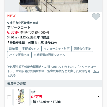
NEW
神戸市北区鈴蘭台南町
アソークコート
6.8
万円
管理/共益費4,000円
34.90㎡ (1LDK) /築11年 /2階建
神鉄粟生線「鈴蘭台」駅 徒歩12分
駐輪場
宅配ボックス
インターネット対応
閑静な住宅地
バイク置場あり
24時間緊急通報システム
神鉄粟生線西鈴蘭台駅周辺への引っ越しをお考えなら「アソークコー
ト」。室内設備は洗面所独立・浴室乾燥機など充実した設備を備...
もっ
と見る
募集中の部屋
1階
6.8万円
1階 / 34.90㎡ / 1LDK