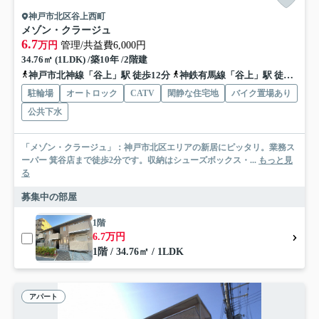
神戸市北区谷上西町
メゾン・クラージュ
6.7
万円
管理/共益費6,000円
34.76㎡ (1LDK) /築10年 /2階建
神戸市北神線「谷上」駅 徒歩12分
神鉄有馬線「谷上」駅 徒歩12分
駐輪場
オートロック
CATV
閑静な住宅地
バイク置場あり
公共下水
「メゾン・クラージュ」：神戸市北区エリアの新居にピッタリ。業務ス
ーパー 箕谷店まで徒歩2分です。収納はシューズボックス・...
もっと見
る
募集中の部屋
1階
6.7万円
1階 / 34.76㎡ / 1LDK
アパート