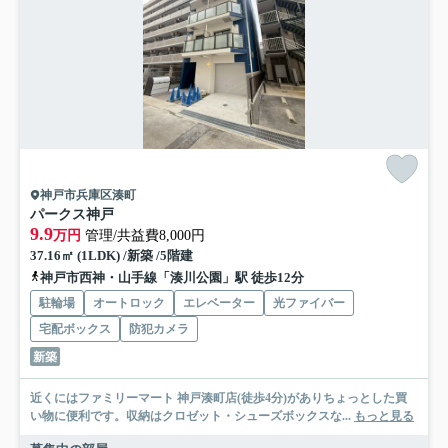
神戸市兵庫区湊町
パークス神戸
9.9
万円
管理/共益費8,000円
37.16㎡ (1LDK) /新築 /5階建
神戸市西神・山手線「湊川公園」駅 徒歩12分
駐輪場
オートロック
エレベーター
光ファイバー
宅配ボックス
防犯カメラ
新築
近くにはファミリーマート 神戸湊町店(徒歩4分)がありちょっとした買
い物に便利です。収納はクロゼット・シューズボックスな...
もっと見る