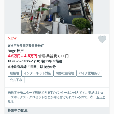
NEW
神戸市長田区長田天神町
Ange 神戸
4.6
4.8
万円～
万円
管理/共益費3,000円
18.47㎡～18.95㎡ (1R) /築13年 /2階建
神鉄有馬線「長田」駅 徒歩4分
駐輪場
インターネット対応
閑静な住宅地
バイク置場あり
公共下水
来訪者をモニターで確認できるTVインターホン付きです。収納はシュ
ーズボックス・クロゼットなどが備え付けられているので、衣...
もっと
見る
募集中の部屋