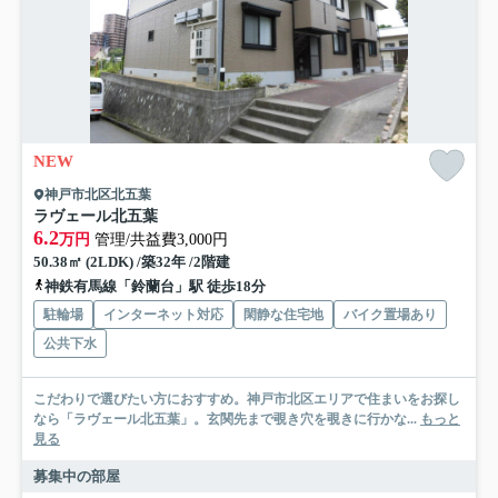
NEW
神戸市北区北五葉
ラヴェール北五葉
6.2
万円
管理/共益費3,000円
50.38㎡ (2LDK) /築32年 /2階建
神鉄有馬線「鈴蘭台」駅 徒歩18分
駐輪場
インターネット対応
閑静な住宅地
バイク置場あり
公共下水
こだわりで選びたい方におすすめ。神戸市北区エリアで住まいをお探し
なら「ラヴェール北五葉」。玄関先まで覗き穴を覗きに行かな...
もっと
見る
募集中の部屋