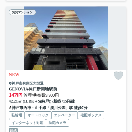
賃貸マンション
NEW
神戸市兵庫区大開通
GENOVIA神戸新開地駅前
14
万円
管理/共益費9,900円
42.21㎡ (1LDK＋S(納戸)) /新築 /15階建
神戸市西神・山手線「湊川公園」駅 徒歩7分
駐輪場
オートロック
エレベーター
宅配ボックス
インターネット対応
防犯カメラ
新築