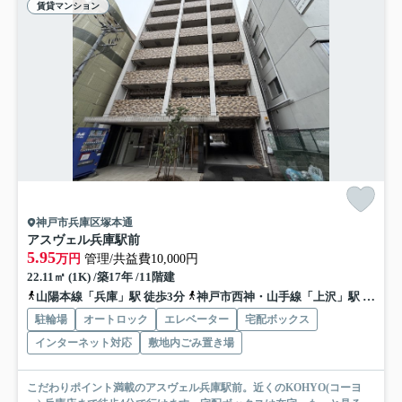
賃貸マンション
神戸市兵庫区塚本通
アスヴェル兵庫駅前
5.95
万円
管理/共益費10,000円
22.11㎡ (1K) /築17年 /11階建
山陽本線「兵庫」駅 徒歩3分
神戸市西神・山手線「上沢」駅 徒歩7分
駐輪場
オートロック
エレベーター
宅配ボックス
インターネット対応
敷地内ごみ置き場
こだわりポイント満載のアスヴェル兵庫駅前。近くのKOHYO(コーヨ