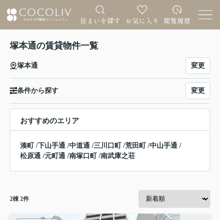
塚本通の賃貸物件一覧
変更
塚本通
変更
条件から探す
おすすめのエリア
湊町
/
下山手通
/
中道通
/
三川口町
/
荒田町
/
中山手通
/
松原通
/
元町通
/
南塚口町
/
南武庫之荘
2
棟
2
件