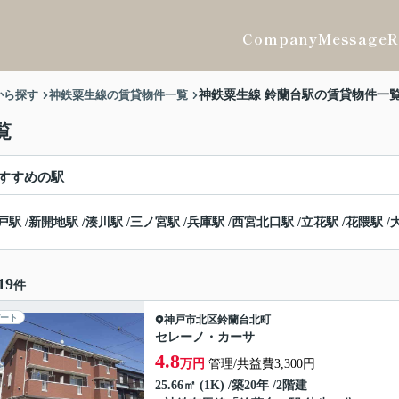
Company
Message
R
から探す
神鉄粟生線の賃貸物件一覧
神鉄粟生線 鈴蘭台駅の賃貸物件一
覧
すすめの駅
戸駅
/
新開地駅
/
湊川駅
/
三ノ宮駅
/
兵庫駅
/
西宮北口駅
/
立花駅
/
花隈駅
/
19
件
ート
神戸市北区
鈴蘭台北町
セレーノ・カーサ
4.8
万円
管理/共益費3,300円
25.66㎡ (1K) /築20年 /2階建