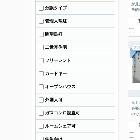
が見
分譲タイプ
放的
管理人常駐
眺望良好
二世帯住宅
アパ
フリーレント
カードキー
オープンハウス
外国人可
ルミ
必要
ガスコンロ設置可
ので
ルームシェア可
学生向け