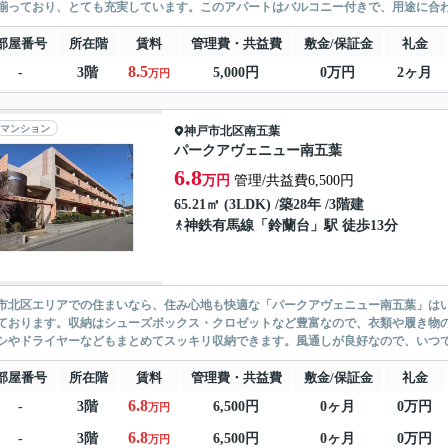
揃っており、とても充実しています。このアパートはバルコニー付きで、用途に合わせ
部屋番号
所在階
賃料
管理費・共益費
敷金/保証金
礼金
8.5
-
3階
5,000円
0万円
2ヶ月
万円
マンション
神戸市北区
南五葉
パークアヴェニュー南五葉
6.8
万円
管理/共益費6,500円
65.21㎡ (3LDK) /築28年 /3階建
神鉄有馬線
「
鈴蘭台
」駅 徒歩13分
市北区エリアでの住まいなら、住み心地も快適な「パークアヴェニュー南五葉」は
ております。収納はシューズボックス・クロゼットなど豊富なので、衣類や履き物
シやドライヤーなどもまとめてスッキリ収納できます。風通しが良好なので、いつでも
部屋番号
所在階
賃料
管理費・共益費
敷金/保証金
礼金
6.8
-
3階
6,500円
0ヶ月
0万円
万円
6.8
-
3階
6,500円
0ヶ月
0万円
万円