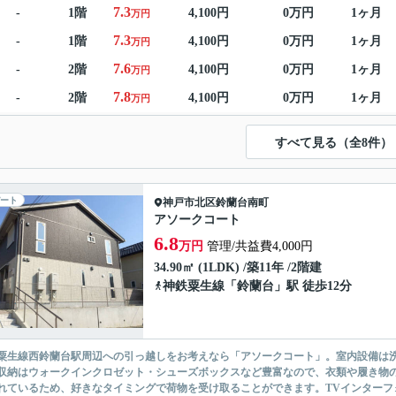
7.3
-
1階
4,100円
0万円
1ヶ月
万円
7.3
-
1階
4,100円
0万円
1ヶ月
万円
7.6
-
2階
4,100円
0万円
1ヶ月
万円
7.8
-
2階
4,100円
0万円
1ヶ月
万円
すべて見る（全8件）
ート
神戸市北区
鈴蘭台南町
アソークコート
6.8
万円
管理/共益費4,000円
34.90㎡ (1LDK) /築11年 /2階建
神鉄粟生線
「
鈴蘭台
」駅 徒歩12分
粟生線西鈴蘭台駅周辺への引っ越しをお考えなら「アソークコート」。室内設備は
収納はウォークインクロゼット・シューズボックスなど豊富なので、衣類や履き物
れているため、好きなタイミングで荷物を受け取ることができます。TVインターフォ