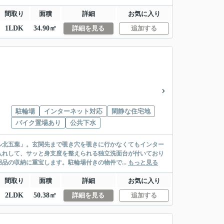
間取り
面積
詳細
お気に入り
1LDK
34.90㎡
詳細を見る
追加する
駐輪場
インターネット対応
閑静な住宅地
バイク置場あり
公共下水
ル北五葉」。玄関先まで覗き穴を覗きに行かなくてもインター
入れして、サッと身支度を整えられる独立洗面台が付いており
品の収納に重宝します。駐輪場付きの物件で...
もっと見る
間取り
面積
詳細
お気に入り
2LDK
50.38㎡
詳細を見る
追加する