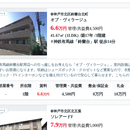
ート
神戸市北区
鈴蘭台北町
オブ・ヴィラージュ
6.6
万円
管理/共益費4,500円
41.67㎡ (1LDK) /築17年 /3階建
神鉄有馬線
「
鈴蘭台
」駅 徒歩14分
有馬線鈴蘭台駅周辺への引っ越しをお考えなら「オブ・ヴィラージュ」。室内設備
すいお部屋になります。収納はシューズボックス・クロゼットなど豊富なので、衣
ロック・TVインターホンなどを備え付けているので安心して暮らせます。こちらのア
部屋番号
所在階
賃料
管理費・共益費
敷金/保証金
礼金
6.6
-
1階
4,500円
0万円
10万円
万円
ート
神戸市北区
北五葉
ソレアードF
7.9
万円
管理/共益費5,000円