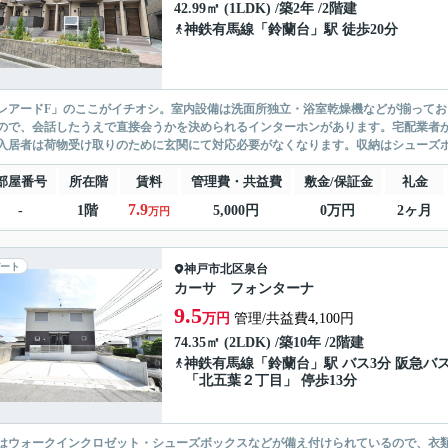
42.99㎡ (1LDK) /築2年 /2階建
神鉄有馬線
「
鈴蘭台
」駅 徒歩20分
レアードF」のここがイチオシ。室内設備は洗面所独立・浴室乾燥機などが揃って
ので、会話したうえで直接会うかを決められるインターホンがあります。宅配業者
入居者は荷物受け取りのために玄関にて対応必要がなくなります。収納はシューズボ
部屋番号
所在階
賃料
管理費・共益費
敷金/保証金
礼金
7.9
-
1階
5,000円
0万円
2ヶ月
万円
ート
神戸市北区
泉台
カーサ フォンターナ
9.5
万円
管理/共益費4,100円
74.35㎡ (2LDK) /築10年 /2階建
神鉄有馬線
「
鈴蘭台
」駅 バス3分 阪急バ
「北五葉２丁目」 停歩13分
はウォークインクロゼット・シューズボックスなどが備え付けられているので、衣類