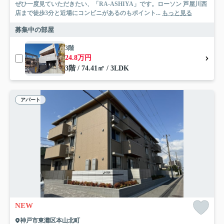
ぜひ一度見ていただきたい、「RA-ASHIYA」です。ローソン 芦屋川西
店まで徒歩3分と近場にコンビニがあるのもポイント...
もっと見る
募集中の部屋
3階
24.8万円
3階 / 74.41㎡ / 3LDK
アパート
NEW
神戸市東灘区本山北町