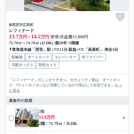
西宮市広田町
レフィナード
13.7
14.2
万円～
万円
管理/共益費15,000円
71.79㎡～74.76㎡ (3LDK) /築28年 /5階建
東海道本線「西宮」駅 バス11分 阪急バス「高座町」 停歩3分
駐輪場
オートロック
エレベーター
光ファイバー
宅配ボックス
防犯カメラ
「レフィナード」のここがイチオシ。セキュリティ面は、オートロッ
ク・TVインターホンなど充実しているので安心して生活できま...
もっ
と見る
募集中の部屋
2階
13.9万円
2階 / 71.79㎡ / 3LDK