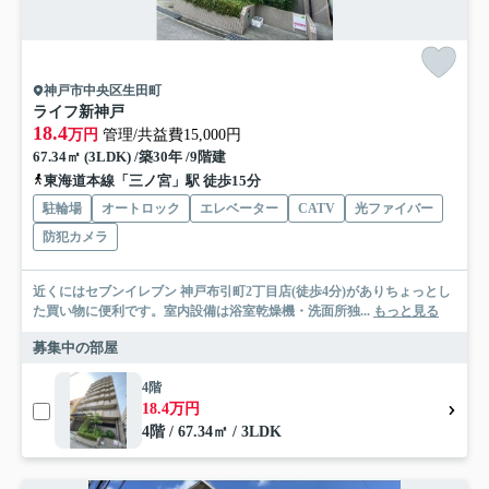
神戸市中央区生田町
ライフ新神戸
18.4
万円
管理/共益費15,000円
67.34㎡ (3LDK) /築30年 /9階建
東海道本線「三ノ宮」駅 徒歩15分
駐輪場
オートロック
エレベーター
CATV
光ファイバー
防犯カメラ
近くにはセブンイレブン 神戸布引町2丁目店(徒歩4分)がありちょっとし
た買い物に便利です。室内設備は浴室乾燥機・洗面所独...
もっと見る
募集中の部屋
4階
18.4万円
4階 / 67.34㎡ / 3LDK