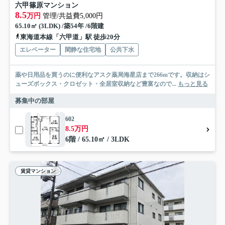
六甲篠原マンション
8.5
万円
管理/共益費5,000円
65.10㎡ (3LDK) /築54年 /6階建
東海道本線「六甲道」駅 徒歩20分
エレベーター
閑静な住宅地
公共下水
薬や日用品を買うのに便利なアスク薬局海星店まで266mです。収納はシ
ューズボックス・クロゼット・全居室収納など豊富なので...
もっと見る
募集中の部屋
602
8.5万円
6階 / 65.10㎡ / 3LDK
賃貸マンション