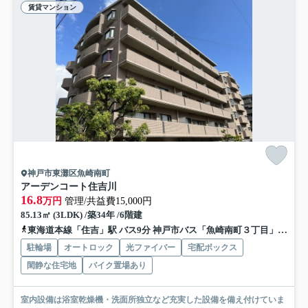
賃貸マンション
神戸市東灘区魚崎南町
アーデンコート住吉川
16.8
万円
管理/共益費15,000円
85.13㎡ (3LDK) /築34年 /6階建
東海道本線「住吉」駅 バス9分 神戸市バス「魚崎南町３丁目」 停歩5分
駐輪場
オートロック
光ファイバー
宅配ボックス
閑静な住宅地
バイク置場あり
室内設備は浴室乾燥機・洗面所独立など充実した設備を備え付けていま