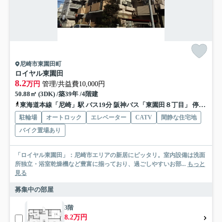
尼崎市東園田町
ロイヤル東園田
8.2
万円
管理/共益費10,000円
50.88㎡ (3DK) /築39年 /4階建
東海道本線「尼崎」駅 バス19分 阪神バス「東園田８丁目」 停歩3分
駐輪場
オートロック
エレベーター
CATV
閑静な住宅地
バイク置場あり
「ロイヤル東園田」：尼崎市エリアの新居にピッタリ。室内設備は洗面
所独立・浴室乾燥機など豊富に揃っており、過ごしやすいお部...
もっと
見る
募集中の部屋
3階
8.2万円