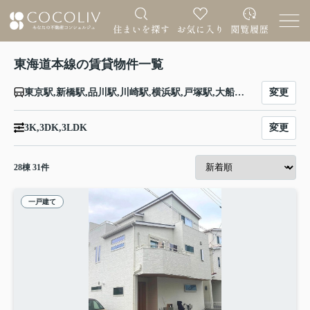
東海道本線の賃貸物件一覧
変更
東京駅,新橋駅,品川駅,川崎駅,横浜駅,戸塚駅,大船駅,藤沢駅,辻堂駅,茅ケ崎駅,平塚駅,大磯駅,二宮駅,国府津駅,鴨宮駅,小田原駅,早川駅,根府川駅,真鶴駅,湯河原駅,熱海駅,函南駅,三島駅,沼津駅,片浜駅,原駅,東田子の浦駅,吉原駅,富士駅,富士川駅,新蒲原駅,蒲原駅,由比駅,興津駅,清水駅,草薙駅,東静岡駅,静岡駅,安倍川駅,用宗駅,焼津駅,西焼津駅,藤枝駅,六合駅,島田駅,金谷駅,菊川駅,掛川駅,愛野駅,袋井駅,御厨駅,磐田駅,豊田町駅,天竜川駅,浜松駅,高塚駅,舞阪駅,弁天島駅,新居町駅,鷲津駅,新所原駅,二川駅,豊橋駅,西小坂井駅,愛知御津駅,三河大塚駅,三河三谷駅,蒲郡駅,三河塩津駅,三ケ根駅,幸田駅,相見駅,岡崎駅,西岡崎駅,安城駅,三河安城駅,東刈谷駅,野田新町駅,刈谷駅,逢妻駅,大府駅,共和駅,南大高駅,大高駅,笠寺駅,熱田駅,金山駅,尾頭橋駅,名古屋駅,枇杷島駅,清洲駅,稲沢駅,尾張一宮駅,木曽川駅,岐阜駅,西岐阜駅,穂積駅,大垣駅,荒尾駅,美濃赤坂駅,垂井駅,関ケ原駅,柏原駅,近江長岡駅,醒ケ井駅,米原駅,彦根駅,南彦根駅,河瀬駅,稲枝駅,能登川駅,安土駅,近江八幡駅,篠原駅,野洲駅,守山駅,栗東駅,草津駅,南草津駅,瀬田駅,石山駅,膳所駅,大津駅,山科駅,京都駅,西大路駅,桂川駅,向日町駅,長岡京駅,山崎駅,島本駅,高槻駅,摂津富田駅,ＪＲ総持寺駅,茨木駅,千里丘駅,岸辺駅,吹田駅,東淀川駅,新大阪駅,大阪駅,塚本駅,尼崎駅,立花駅,甲子園口駅,西宮駅,さくら夙川駅,芦屋駅,甲南山手駅,摂津本山駅,住吉駅,六甲道駅,摩耶駅,灘駅,三ノ宮駅,元町駅,神戸駅
変更
3K,3DK,3LDK
28
棟
31
件
一戸建て