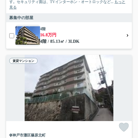
す。セキュリティ面は、TVインターホン・オートロックなど...
もっと
見る
募集中の部屋
4階
16.8万円
4階 / 85.13㎡ / 3LDK
賃貸マンション
神戸市灘区篠原北町