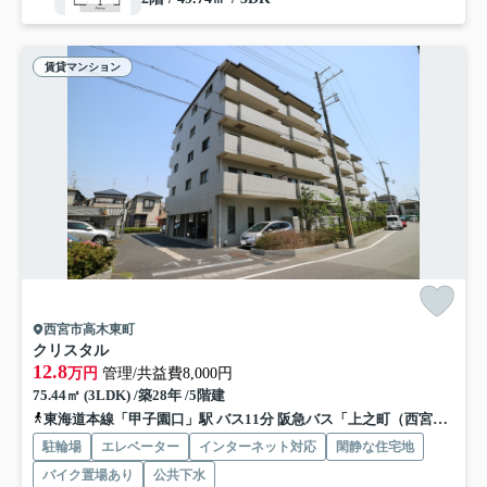
賃貸マンション
西宮市高木東町
クリスタル
12.8
万円
管理/共益費8,000円
75.44㎡ (3LDK) /築28年 /5階建
東海道本線「甲子園口」駅 バス11分 阪急バス「上之町（西宮市）」 停歩3分
駐輪場
エレベーター
インターネット対応
閑静な住宅地
バイク置場あり
公共下水