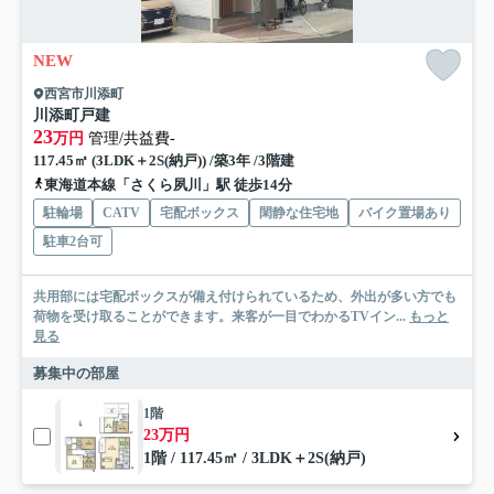
NEW
西宮市川添町
川添町戸建
23
万円
管理/共益費-
117.45㎡ (3LDK＋2S(納戸)) /築3年 /3階建
東海道本線「さくら夙川」駅 徒歩14分
駐輪場
CATV
宅配ボックス
閑静な住宅地
バイク置場あり
駐車2台可
共用部には宅配ボックスが備え付けられているため、外出が多い方でも
荷物を受け取ることができます。来客が一目でわかるTVイン...
もっと
見る
募集中の部屋
1階
23万円
1階 / 117.45㎡ / 3LDK＋2S(納戸)