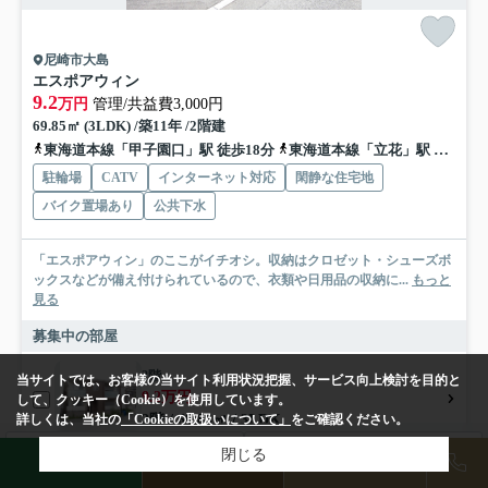
尼崎市大島
エスポアウィン
9.2
万円
管理/共益費3,000円
69.85㎡ (3LDK) /築11年 /2階建
東海道本線「甲子園口」駅 徒歩18分
東海道本線「立花」駅 バス7分 阪神バス「尼崎西消防署前」 停歩9分
駐輪場
CATV
インターネット対応
閑静な住宅地
バイク置場あり
公共下水
「エスポアウィン」のここがイチオシ。収納はクロゼット・シューズボ
ックスなどが備え付けられているので、衣類や日用品の収納に...
もっと
見る
募集中の部屋
2階
当サイトでは、お客様の当サイト利用状況把握、サービス向上検討を目的と
9.2万円
して、クッキー（Cookie）を使用しています。
詳しくは、当社の
「Cookieの取扱いについて」
をご確認ください。
2階 / 69.85㎡ / 3LDK
検索条件を変更
閉じる
まとめてお問い合わせ
LINE
物件検索
店舗予約