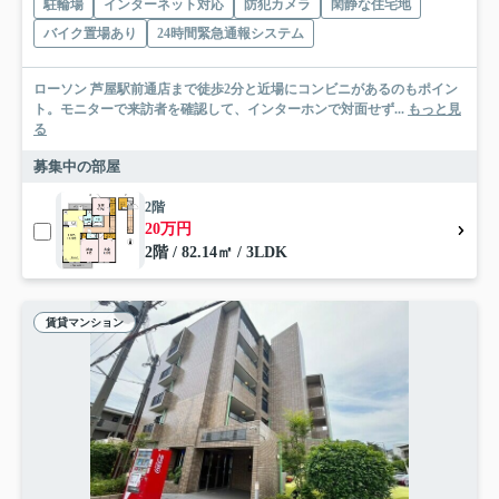
駐輪場
インターネット対応
防犯カメラ
閑静な住宅地
バイク置場あり
24時間緊急通報システム
ローソン 芦屋駅前通店まで徒歩2分と近場にコンビニがあるのもポイン
ト。モニターで来訪者を確認して、インターホンで対面せず...
もっと見
る
募集中の部屋
2階
20万円
2階 / 82.14㎡ / 3LDK
賃貸マンション