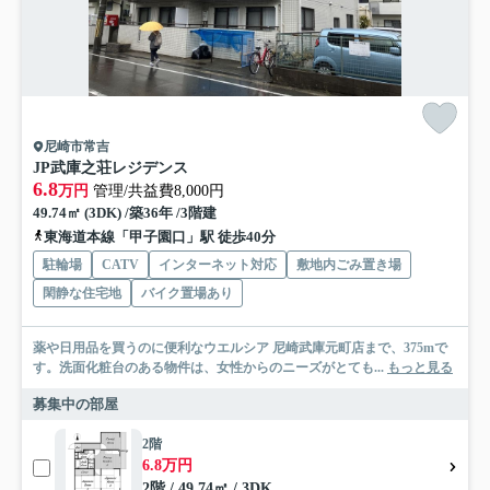
尼崎市常吉
JP武庫之荘レジデンス
6.8
万円
管理/共益費8,000円
49.74㎡ (3DK) /築36年 /3階建
東海道本線「甲子園口」駅 徒歩40分
駐輪場
CATV
インターネット対応
敷地内ごみ置き場
閑静な住宅地
バイク置場あり
薬や日用品を買うのに便利なウエルシア 尼崎武庫元町店まで、375mで
す。洗面化粧台のある物件は、女性からのニーズがとても...
もっと見る
募集中の部屋
2階
6.8万円
2階 / 49.74㎡ / 3DK