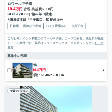
ロワール甲子園
10.4
万円
管理/共益費5,000円
60.48㎡ (3LDK) /築42年 /3階建
東海道本線「甲子園口」駅 徒歩10分
駐輪場
閑静な住宅地
バイク置場あり
公共下水
こだわりポイント満載のロワール甲子園。ニーズのある、洗面所が独立
している物件です。収納はシューズボックス・クロゼットなど...
もっと
見る
募集中の部屋
2階
10.4万円
2階 / 60.48㎡ / 3LDK
賃貸マンション