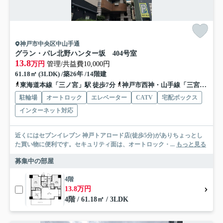
神戸市中央区中山手通
グラン・パレ北野ハンター坂 404号室
13.8
万円
管理/共益費10,000円
61.18㎡ (3LDK) /築26年 /14階建
東海道本線「三ノ宮」駅 徒歩7分
神戸市西神・山手線「三宮」駅 徒歩5分
駐輪場
オートロック
エレベーター
CATV
宅配ボックス
インターネット対応
近くにはセブンイレブン 神戸トアロード店(徒歩5分)がありちょっとし
た買い物に便利です。セキュリティ面は、オートロック・...
もっと見る
募集中の部屋
4階
13.8万円
4階 / 61.18㎡ / 3LDK