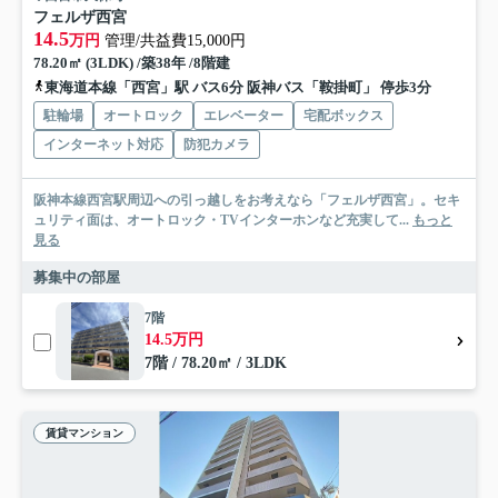
フェルザ西宮
14.5
万円
管理/共益費15,000円
78.20㎡ (3LDK) /築38年 /8階建
東海道本線「西宮」駅 バス6分 阪神バス「鞍掛町」 停歩3分
駐輪場
オートロック
エレベーター
宅配ボックス
インターネット対応
防犯カメラ
阪神本線西宮駅周辺への引っ越しをお考えなら「フェルザ西宮」。セキ
ュリティ面は、オートロック・TVインターホンなど充実して...
もっと
見る
募集中の部屋
7階
14.5万円
7階 / 78.20㎡ / 3LDK
賃貸マンション