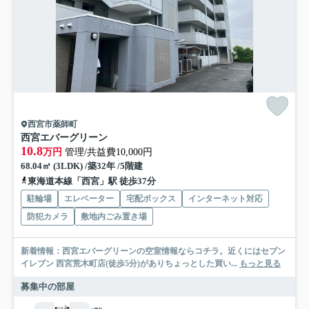
西宮市薬師町
西宮エバーグリーン
10.8
万円
管理/共益費10,000円
68.04㎡ (3LDK) /築32年 /5階建
東海道本線「西宮」駅 徒歩37分
駐輪場
エレベーター
宅配ボックス
インターネット対応
防犯カメラ
敷地内ごみ置き場
新着情報：西宮エバーグリーンの空室情報ならコチラ。近くにはセブン
イレブン 西宮荒木町店(徒歩5分)がありちょっとした買い...
もっと見る
募集中の部屋