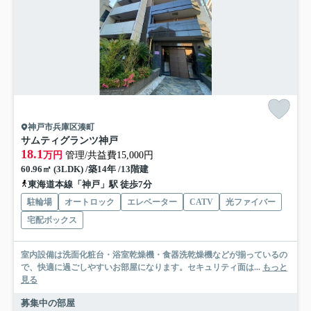
神戸市兵庫区湊町
サムティグランツ神戸
18.1
万円
管理/共益費15,000円
60.96㎡ (3LDK) /築14年 /13階建
東海道本線「神戸」駅 徒歩7分
駐輪場
オートロック
エレベーター
CATV
光ファイバー
宅配ボックス
室内設備は洗面化粧台・浴室乾燥機・食器洗乾燥機などが揃っているの
で、快適に過ごしやすいお部屋になります。セキュリティ面は...
もっと
見る
募集中の部屋