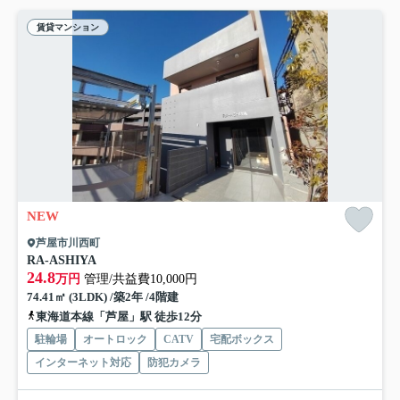
賃貸マンション
NEW
芦屋市川西町
RA-ASHIYA
24.8
万円
管理/共益費10,000円
74.41㎡ (3LDK) /築2年 /4階建
東海道本線「芦屋」駅 徒歩12分
駐輪場
オートロック
CATV
宅配ボックス
インターネット対応
防犯カメラ