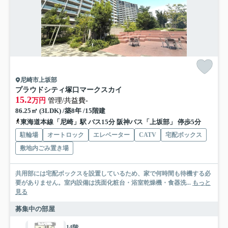
尼崎市上坂部
プラウドシティ塚口マークスカイ
15.2
万円
管理/共益費-
86.25㎡ (3LDK) /築8年 /15階建
東海道本線「尼崎」駅 バス15分 阪神バス「上坂部」 停歩5分
駐輪場
オートロック
エレベーター
CATV
宅配ボックス
敷地内ごみ置き場
共用部には宅配ボックスを設置しているため、家で何時間も待機する必
要がありません。室内設備は洗面化粧台・浴室乾燥機・食器洗...
もっと
見る
募集中の部屋
14階