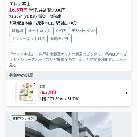
エレナ本山
16.5
万円
管理/共益費9,000円
73.39㎡ (3LDK) /築2年 /3階建
東海道本線「摂津本山」駅 徒歩10分
駐輪場
オートロック
CATV
宅配ボックス
インターネット対応
防犯カメラ
「エレナ本山」：神戸市東灘区エリアの新居にピッタリ。収納はクロゼ
ット・シューズボックスなど豊富なので、広々と空間を利用す...
もっと
見る
募集中の部屋
1階
16.5万円
1階 / 73.39㎡ / 3LDK
賃貸マンション