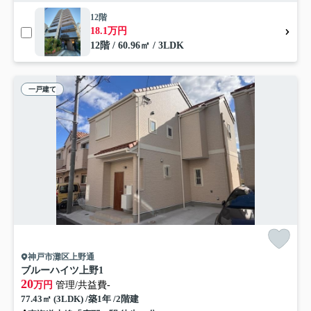
12階
18.1万円
12階 / 60.96㎡ / 3LDK
一戸建て
神戸市灘区上野通
ブルーハイツ上野1
20
万円
管理/共益費-
77.43㎡ (3LDK) /築1年 /2階建