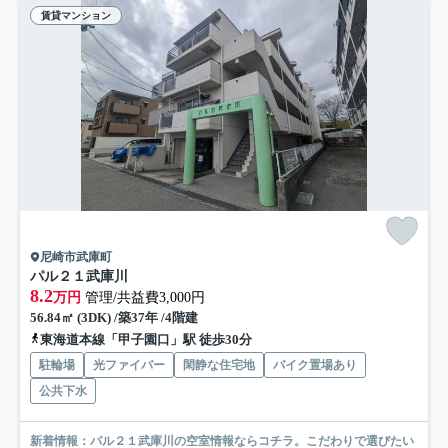
賃貸マンション
尼崎市武庫町
パル２１武庫川
8.2
万円
管理/共益費3,000円
56.84㎡ (3DK) /築37年 /4階建
東海道本線「甲子園口」駅 徒歩30分
駐輪場
光ファイバー
閑静な住宅地
バイク置場あり
公共下水
新着情報：パル２１武庫川の空室情報ならコチラ。こだわりで選びたい