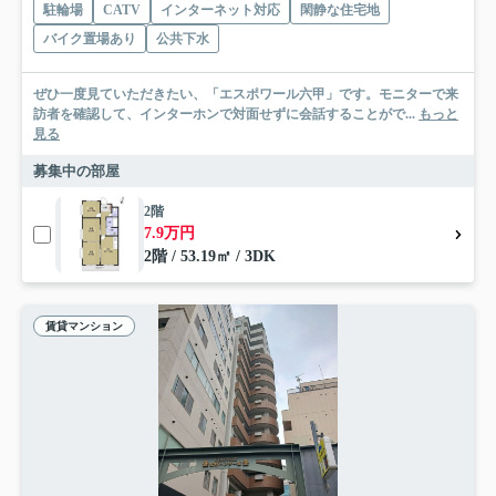
駐輪場
CATV
インターネット対応
閑静な住宅地
バイク置場あり
公共下水
ぜひ一度見ていただきたい、「エスポワール六甲」です。モニターで来
訪者を確認して、インターホンで対面せずに会話することがで...
もっと
見る
募集中の部屋
2階
7.9万円
2階 / 53.19㎡ / 3DK
賃貸マンション