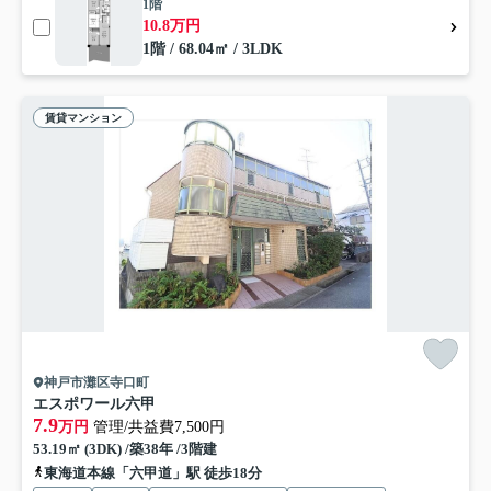
1階
10.8万円
1階 / 68.04㎡ / 3LDK
賃貸マンション
神戸市灘区寺口町
エスポワール六甲
7.9
万円
管理/共益費7,500円
53.19㎡ (3DK) /築38年 /3階建
東海道本線「六甲道」駅 徒歩18分