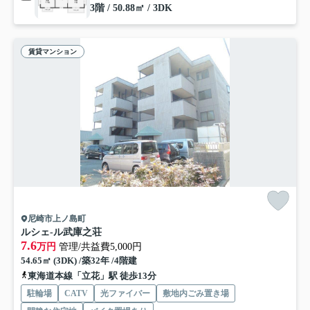
3階 / 50.88㎡ / 3DK
賃貸マンション
尼崎市上ノ島町
ルシェ-ル武庫之荘
7.6
万円
管理/共益費5,000円
54.65㎡ (3DK) /築32年 /4階建
東海道本線「立花」駅 徒歩13分
駐輪場
CATV
光ファイバー
敷地内ごみ置き場