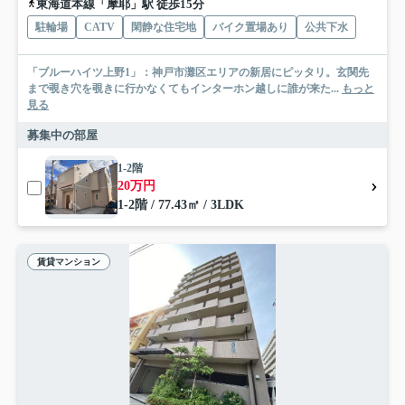
東海道本線「摩耶」駅 徒歩15分
駐輪場
CATV
閑静な住宅地
バイク置場あり
公共下水
「ブルーハイツ上野1」：神戸市灘区エリアの新居にピッタリ。玄関先
まで覗き穴を覗きに行かなくてもインターホン越しに誰が来た...
もっと
見る
募集中の部屋
1-2階
20万円
1-2階 / 77.43㎡ / 3LDK
賃貸マンション