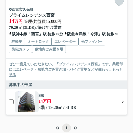
西宮市久保町
プライムレジデンス西宮
14
万円
管理/共益費15,000円
79.20㎡ (3LDK) /築27年 /7階建
阪神本線「西宮」駅 徒歩15分
阪急今津線「今津」駅 徒歩20分
阪
駐輪場
オートロック
エレベーター
光ファイバー
防犯カメラ
敷地内ごみ置き場
ぜひ一度見ていただきたい、「プライムレジデンス西宮」です。共用部
にはエレベータ・敷地内ごみ置き場・バイク置場などが備わっ...
もっと
見る
募集中の部屋
3階
14万円
3階 / 79.20㎡ / 3LDK
1