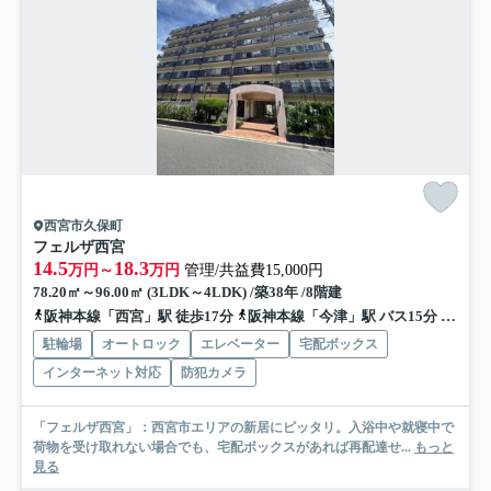
西宮市久保町
フェルザ西宮
14.5
18.3
万円～
万円
管理/共益費15,000円
78.20㎡～96.00㎡ (3LDK～4LDK) /築38年 /8階建
阪神本線「西宮」駅 徒歩17分
阪神本線「今津」駅 バス15分 阪神バス「鞍掛町」 停歩3分
駐輪場
オートロック
エレベーター
宅配ボックス
インターネット対応
防犯カメラ
「フェルザ西宮」：西宮市エリアの新居にピッタリ。入浴中や就寝中で
荷物を受け取れない場合でも、宅配ボックスがあれば再配達せ...
もっと
見る