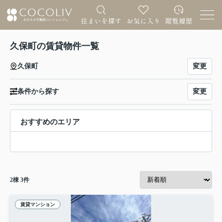
久保町の賃貸物件一覧
変更
久保町
変更
条件から探す
おすすめのエリア
2
棟
3
件
賃貸マンション