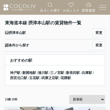
東海道本線 摂津本山駅の賃貸物件一覧
変更
摂津本山駅
変更
条件から探す
おすすめの駅
神戸駅
/
新開地駅
/
湊川駅
/
三ノ宮駅
/
新長田駅
/
兵庫駅
/
西宮北口駅
/
立花駅
/
武庫之荘駅
/
花隈駅
23
棟
29
件