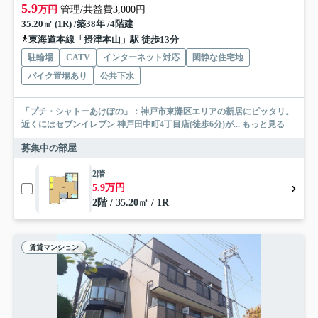
5.9
万円
管理/共益費3,000円
35.20㎡ (1R) /築38年 /4階建
東海道本線「摂津本山」駅 徒歩13分
駐輪場
CATV
インターネット対応
閑静な住宅地
バイク置場あり
公共下水
「プチ・シャトーあけぼの」：神戸市東灘区エリアの新居にピッタリ。
近くにはセブンイレブン 神戸田中町4丁目店(徒歩6分)が...
もっと見る
募集中の部屋
2階
5.9万円
2階 / 35.20㎡ / 1R
賃貸マンション