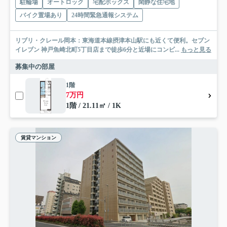
駐輪場
オートロック
宅配ボックス
閑静な住宅地
バイク置場あり
24時間緊急通報システム
リブリ・クレール岡本：東海道本線摂津本山駅にも近くて便利。セブン
イレブン 神戸魚崎北町5丁目店まで徒歩6分と近場にコンビ...
もっと見る
募集中の部屋
1階
7万円
1階 / 21.11㎡ / 1K
賃貸マンション