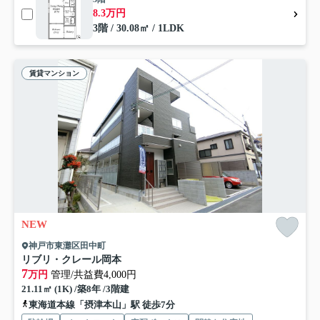
8.3万円
3階 / 30.08㎡ / 1LDK
賃貸マンション
NEW
神戸市東灘区田中町
リブリ・クレール岡本
7
万円
管理/共益費4,000円
21.11㎡ (1K) /築8年 /3階建
東海道本線「摂津本山」駅 徒歩7分