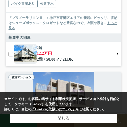
バイク置場あり
公共下水
「プリメーラリヨンⅡ」：神戸市東灘区エリアの新居にピッタリ。収納
はシューズボックス・クロゼットなど豊富なので、衣類や履き...
もっと
見る
募集中の部屋
2階
12.2万円
2階 / 50.00㎡ / 2LDK
賃貸マンション
当サイトでは、お客様の当サイト利用状況把握、サービス向上検討を目的と
して、クッキー（Cookie）を使用しています。
詳しくは、当社の
「Cookieの取扱いについて」
をご確認ください。
検索条件を変更
閉じる
まとめてお問い合わせ
LINE
物件検索
店舗予約