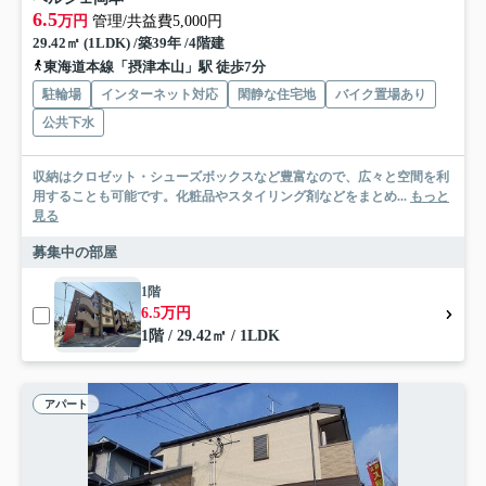
6.5
万円
管理/共益費5,000円
29.42㎡ (1LDK) /築39年 /4階建
東海道本線「摂津本山」駅 徒歩7分
駐輪場
インターネット対応
閑静な住宅地
バイク置場あり
公共下水
収納はクロゼット・シューズボックスなど豊富なので、広々と空間を利
用することも可能です。化粧品やスタイリング剤などをまとめ...
もっと
見る
募集中の部屋
1階
6.5万円
1階 / 29.42㎡ / 1LDK
アパート