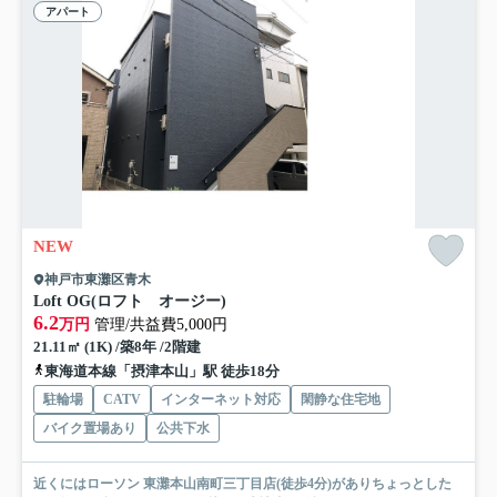
アパート
NEW
神戸市東灘区青木
Loft OG(ロフト オージー)
6.2
万円
管理/共益費5,000円
21.11㎡ (1K) /築8年 /2階建
東海道本線「摂津本山」駅 徒歩18分
駐輪場
CATV
インターネット対応
閑静な住宅地
バイク置場あり
公共下水
近くにはローソン 東灘本山南町三丁目店(徒歩4分)がありちょっとした