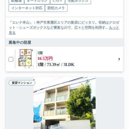
駐輪場
オートロック
CATV
宅配ボックス
インターネット対応
防犯カメラ
「エレナ本山」：神戸市東灘区エリアの新居にピッタリ。収納はクロゼ
ット・シューズボックスなど豊富なので、広々と空間を利用す...
もっと
見る
募集中の部屋
1階
16.5万円
1階 / 73.39㎡ / 3LDK
賃貸マンション