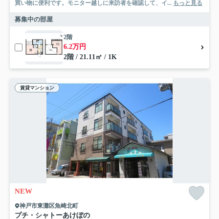
買い物に便利です。モニター越しに来訪者を確認して、イ...
もっと見る
募集中の部屋
2階
6.2万円
2階 / 21.11㎡ / 1K
賃貸マンション
NEW
神戸市東灘区魚崎北町
プチ・シャトーあけぼの