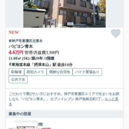
NEW
神戸市東灘区北青木
パピヨン青木
4.6
万円
管理/共益費3,300円
21.00㎡ (1K) /築29年 /3階建
東海道本線「摂津本山」駅 徒歩14分
駐輪場
防犯カメラ
閑静な住宅地
バイク置場あり
公共下水
こだわりで選びたい方におすすめ。神戸市東灘区エリアで住まいをお探
しなら「パピヨン青木」。セブンイレブン 神戸魚崎北町5丁...
もっと見
る
募集中の部屋
3階