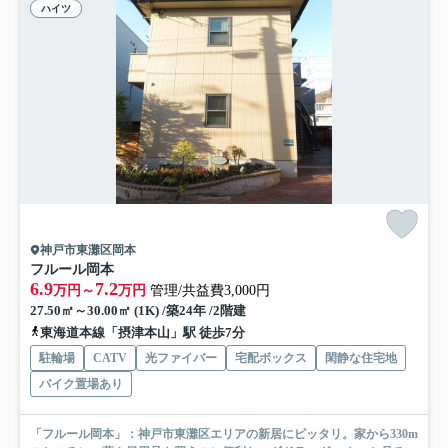
ハイツ
神戸市東灘区岡本
フルール岡本
6.9
7.2
万円～
万円
管理/共益費3,000円
27.50㎡～30.00㎡ (1K) /築24年 /2階建
東海道本線「摂津本山」駅 徒歩7分
駐輪場
CATV
光ファイバー
宅配ボックス
閑静な住宅地
バイク置場あり
「フルール岡本」：神戸市東灘区エリアの新居にピッタリ。家から330m