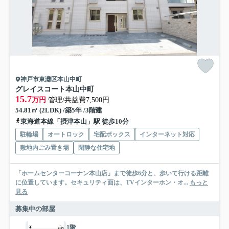
神戸市東灘区本山中町
グレイスコート本山中町
15.7
万円
管理/共益費7,500円
54.81㎡ (2LDK) /築5年 /3階建
東海道本線「摂津本山」駅 徒歩10分
駐輪場
オートロック
宅配ボックス
インターネット対応
敷地内ごみ置き場
閑静な住宅地
「ホームセンターコーナン本山店」まで徒歩6分と、歩いて行ける距離
に位置しています。セキュリティ面は、TVインターホン・オ...
もっと
見る
募集中の部屋
1階