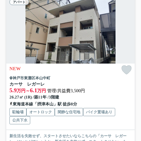
アパート
NEW
神戸市東灘区本山中町
カーサ レガーレ
5.9
6.1
万円～
万円
管理/共益費3,500円
26.27㎡ (1R) /築11年 /3階建
東海道本線「摂津本山」駅 徒歩8分
駐輪場
オートロック
閑静な住宅地
バイク置場あり
公共下水
新生活を失敗せず、スタートさせたいならこちらの「カーサ レガー