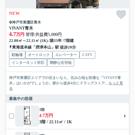
NEW
神戸市東灘区青木
VIVANT青木
4.7
万円
管理/共益費5,000円
22.00㎡～22.11㎡ (1K) /築33年 /7階建
東海道本線「摂津本山」駅 徒歩20分
駐輪場
オートロック
エレベーター
CATV
インターネット対応
閑静な住宅地
神戸市東灘区エリアでの住まいなら、住み心地も快適な「VIVANT青
木」はいかがでしょうか。家から徒歩4分にドラッグストア...
もっと見
る
募集中の部屋
3階
4.7万円
3階 / 22.11㎡ / 1K