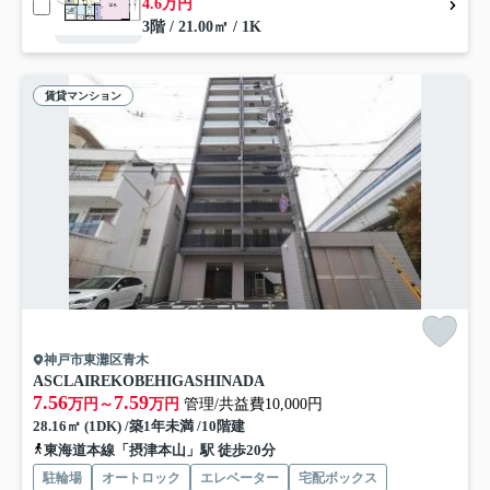
4.6万円
3階 / 21.00㎡ / 1K
賃貸マンション
神戸市東灘区青木
ASCLAIREKOBEHIGASHINADA
7.56
7.59
万円～
万円
管理/共益費10,000円
28.16㎡ (1DK) /築1年未満 /10階建
東海道本線「摂津本山」駅 徒歩20分
駐輪場
オートロック
エレベーター
宅配ボックス