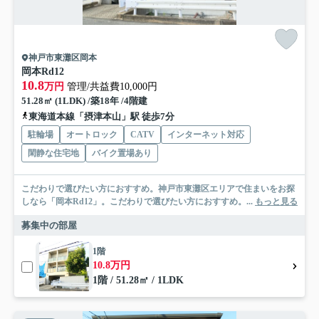
神戸市東灘区岡本
岡本Rd12
10.8
万円
管理/共益費10,000円
51.28㎡ (1LDK) /築18年 /4階建
東海道本線「摂津本山」駅 徒歩7分
駐輪場
オートロック
CATV
インターネット対応
閑静な住宅地
バイク置場あり
こだわりで選びたい方におすすめ。神戸市東灘区エリアで住まいをお探
しなら「岡本Rd12」。こだわりで選びたい方におすすめ。...
もっと見る
募集中の部屋
1階
10.8万円
1階 / 51.28㎡ / 1LDK