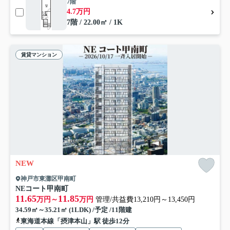
7階
4.7万円
7階 / 22.00㎡ / 1K
賃貸マンション
NEW
神戸市東灘区甲南町
NEコート甲南町
11.65
11.85
万円～
万円
管理/共益費13,210円～13,450円
34.59㎡～35.21㎡ (1LDK) /予定 /11階建
東海道本線「摂津本山」駅 徒歩12分