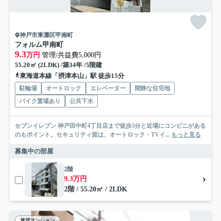
神戸市東灘区甲南町
フォルム甲南町
9.3
万円
管理/共益費5,000円
55.20㎡ (2LDK) /築34年 /5階建
東海道本線「摂津本山」駅 徒歩15分
駐輪場
オートロック
エレベーター
閑静な住宅地
バイク置場あり
公共下水
セブンイレブン 神戸田中町4丁目店まで徒歩3分と近場にコンビニがある
のもポイント。セキュリティ面は、オートロック・TVイ...
もっと見る
募集中の部屋
2階
9.3万円
2階 / 55.20㎡ / 2LDK
賃貸マンション