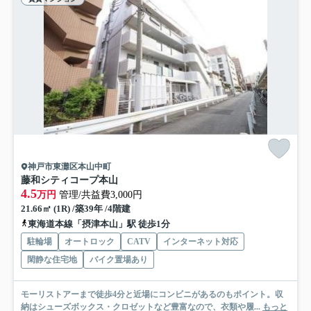
神戸市東灘区本山中町
藤和シティコープ本山
4.5
万円
管理/共益費3,000円
21.66㎡ (1R) /築39年 /4階建
東海道本線「摂津本山」駅 徒歩1分
駐輪場
オートロック
CATV
インターネット対応
閑静な住宅地
バイク置場あり
モーリストアーまで徒歩4分と近場にコンビニがあるのもポイント。収
納はシューズボックス・クロゼットなど豊富なので、衣類や履...
もっと