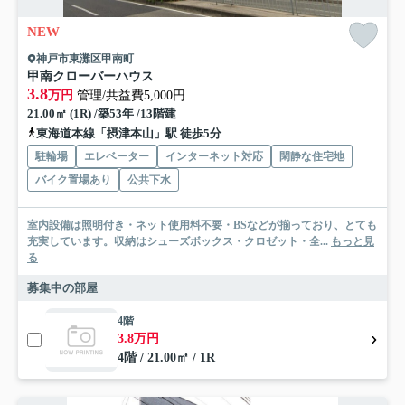
NEW
神戸市東灘区甲南町
甲南クローバーハウス
3.8
万円
管理/共益費5,000円
21.00㎡ (1R) /築53年 /13階建
東海道本線「摂津本山」駅 徒歩5分
駐輪場
エレベーター
インターネット対応
閑静な住宅地
バイク置場あり
公共下水
室内設備は照明付き・ネット使用料不要・BSなどが揃っており、とても
充実しています。収納はシューズボックス・クロゼット・全...
もっと見
る
募集中の部屋
4階
3.8万円
4階 / 21.00㎡ / 1R