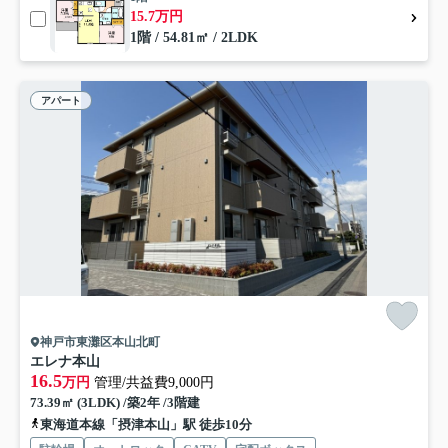
15.7万円
1階 / 54.81㎡ / 2LDK
アパート
神戸市東灘区本山北町
エレナ本山
16.5
万円
管理/共益費9,000円
73.39㎡ (3LDK) /築2年 /3階建
東海道本線「摂津本山」駅 徒歩10分