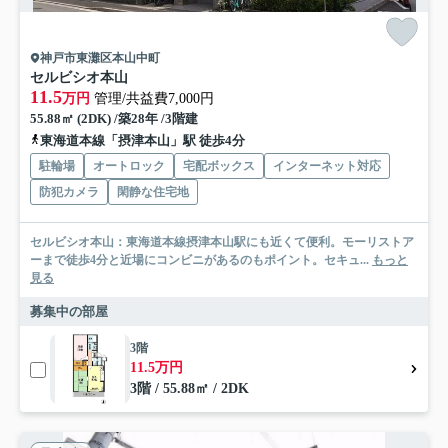
神戸市東灘区本山中町
セルビシオ本山
11.5
万円
管理/共益費7,000円
55.88㎡ (2DK) /築28年 /3階建
東海道本線「摂津本山」駅 徒歩4分
駐輪場
オートロック
宅配ボックス
インターネット対応
防犯カメラ
閑静な住宅地
セルビシオ本山：東海道本線摂津本山駅にも近くて便利。モーリストア
ーまで徒歩4分と近場にコンビニがあるのもポイント。セキュ...
もっと
見る
募集中の部屋
3階
11.5万円
3階 / 55.88㎡ / 2DK