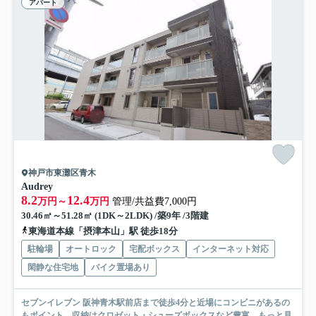
アパート
神戸市東灘区青木
Audrey
8.2
12.4
万円～
万円
管理/共益費7,000円
30.46㎡～51.28㎡ (1DK～2LDK) /築9年 /3階建
東海道本線「摂津本山」駅 徒歩18分
駐輪場
オートロック
宅配ボックス
インターネット対応
閑静な住宅地
バイク置場あり
セブンイレブン 阪神青木駅前店まで徒歩4分と近場にコンビニがあるの
もポイント。収納はクロゼット・シューズボックスなど豊富...
もっと見