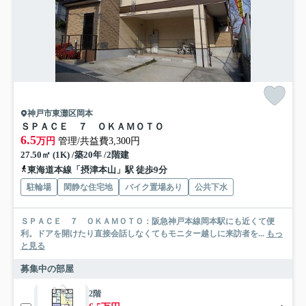
神戸市東灘区岡本
ＳＰＡＣＥ ７ ＯＫＡＭＯＴＯ
6.5
万円
管理/共益費3,300円
27.50㎡ (1K) /築20年 /2階建
東海道本線「摂津本山」駅 徒歩9分
駐輪場
閑静な住宅地
バイク置場あり
公共下水
ＳＰＡＣＥ ７ ＯＫＡＭＯＴＯ：阪急神戸本線岡本駅にも近くて便
利。ドアを開けたり直接会話しなくてもモニター越しに来訪者を...
もっ
と見る
募集中の部屋
2階