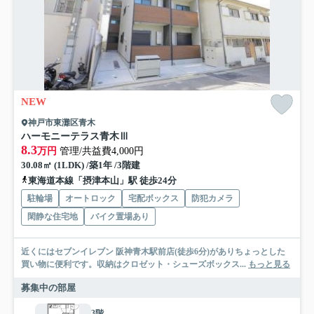
NEW
神戸市東灘区青木
ハーモニーテラス青木Ⅲ
8.3
万円
管理/共益費4,000円
30.08㎡ (1LDK) /築1年 /3階建
東海道本線「摂津本山」駅 徒歩24分
駐輪場
オートロック
宅配ボックス
防犯カメラ
閑静な住宅地
バイク置場あり
近くにはセブンイレブン 阪神青木駅前店(徒歩6分)がありちょっとした
買い物に便利です。収納はクロゼット・シューズボックス...
もっと見る
募集中の部屋
3階