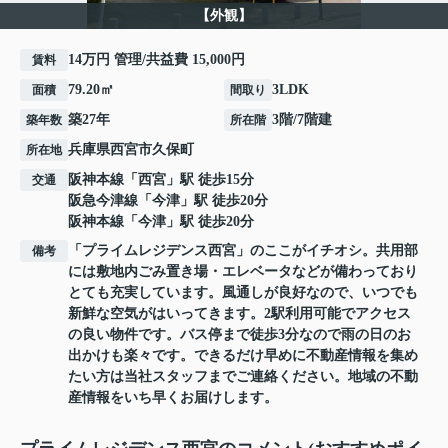
【外観】
14万円 管理/共益費 15,000円
賃料
79.20㎡
3LDK
面積
間取り
築27年
3階/7階建
築年数
所在階
兵庫県
西宮市
久保町
所在地
阪神本線
「
西宮
」駅 徒歩15分
交通
阪急今津線
「
今津
」駅 徒歩20分
阪神本線
「
今津
」駅 徒歩20分
「プライムレジデンス西宮」のここがイチオシ。共用部
備考
には敷地内ごみ置き場・エレベータなどが備わっており
とても充実しています。風通しが良好なので、いつでも
新鮮な空気がはいってきます。2駅利用可能でアクセス
の良い物件です。バス停まで徒歩3分なので雨の日のお
出かけも楽々です。できるだけ早めに不動産情報を集め
たい方は当社スタッフまでご連絡ください。地域の不動
産情報をいち早くお届けします。