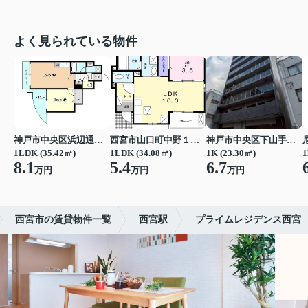
よく見られている物件
神戸市中央区浜辺通３丁目
西宮市山口町中野１丁目
神戸市中央区下山手通７丁目
1LDK (35.42㎡)
1LDK (34.08㎡)
1K (23.30㎡)
1
8.1
5.4
6.7
万円
万円
万円
西宮市の賃貸物件一覧
西宮駅
プライムレジデンス西宮