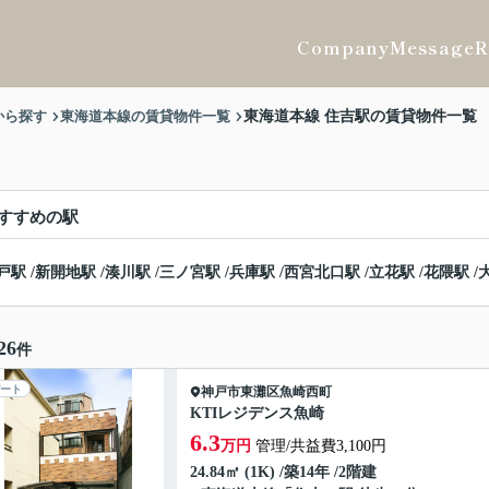
Company
Message
R
から探す
東海道本線の賃貸物件一覧
東海道本線 住吉駅の賃貸物件一覧
すすめの駅
戸駅
/
新開地駅
/
湊川駅
/
三ノ宮駅
/
兵庫駅
/
西宮北口駅
/
立花駅
/
花隈駅
/
26
件
ート
神戸市東灘区
魚崎西町
KTIレジデンス魚崎
6.3
万円
管理/共益費3,100円
24.84㎡ (1K) /築14年 /2階建