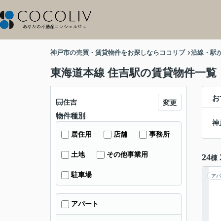
神戸市の売買・賃貸物件をお探しならココリブ
沿線・駅
東海道本線 住吉駅の賃貸物件一覧
お
住吉
変更
物件種別
神
居住用
店舗
事務所
土地
その他事業用
24
棟
駐車場
アパ
アパート