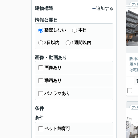
アパ
建物構造
追加する
情報公開日
指定しない
本日
3日以内
1週間以内
画像・動画あり
阪神
履き
画像あり
は宅
動画あり
パノラマあり
アパ
条件
条件
ペット飼育可