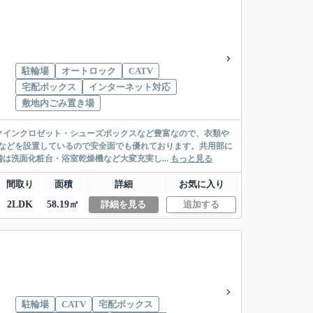
駐輪場
オートロック
CATV
宅配ボックス
インターネット対応
敷地内ごみ置き場
クインクロゼット・シューズボックスなど豊富なので、衣類や
などを設置しているので安全面でも優れております。共用部に
は洗面化粧台・浴室乾燥機など大変充実し...
もっと見る
間取り
面積
詳細
お気に入り
2LDK
58.19㎡
詳細を見る
追加する
駐輪場
CATV
宅配ボックス