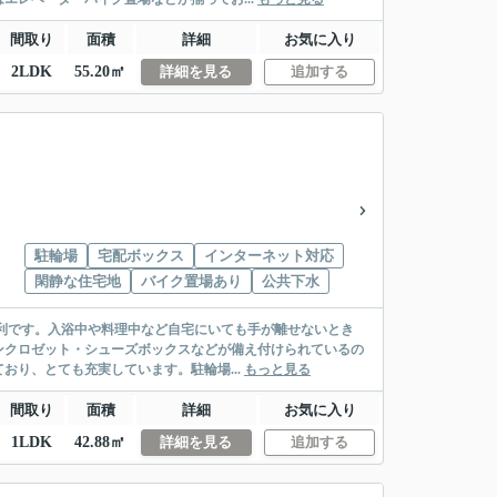
間取り
面積
詳細
お気に入り
2LDK
55.20㎡
詳細を見る
追加する
駐輪場
宅配ボックス
インターネット対応
閑静な住宅地
バイク置場あり
公共下水
に便利です。入浴中や料理中など自宅にいても手が離せないとき
ンクロゼット・シューズボックスなどが備え付けられているの
り、とても充実しています。駐輪場...
もっと見る
間取り
面積
詳細
お気に入り
1LDK
42.88㎡
詳細を見る
追加する