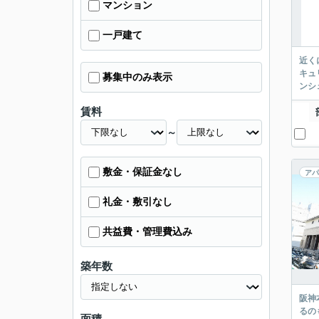
マンション
一戸建て
近く
キュ
募集中のみ表示
ンシ
賃料
～
敷金・保証金なし
アパ
礼金・敷引なし
共益費・管理費込み
築年数
阪神
るの