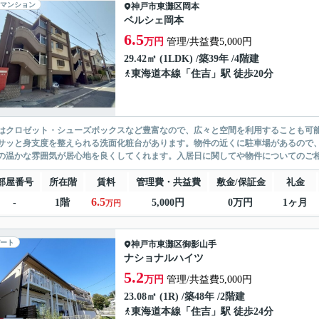
マンション
神戸市東灘区
岡本
ベルシェ岡本
6.5
万円
管理/共益費5,000円
29.42㎡ (1LDK) /築39年 /4階建
東海道本線
「
住吉
」駅 徒歩20分
はクロゼット・シューズボックスなど豊富なので、広々と空間を利用することも可
サッと身支度を整えられる洗面化粧台があります。物件の近くに駐車場があるので
の温かな雰囲気が居心地を良くしてくれます。入居日に関してや物件についてのご相
部屋番号
所在階
賃料
管理費・共益費
敷金/保証金
礼金
6.5
-
1階
5,000円
0万円
1ヶ月
万円
ート
神戸市東灘区
御影山手
ナショナルハイツ
5.2
万円
管理/共益費5,000円
23.08㎡ (1R) /築48年 /2階建
東海道本線
「
住吉
」駅 徒歩24分