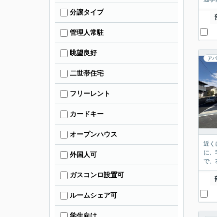
分譲タイプ
管理人常駐
眺望良好
アパ
二世帯住宅
フリーレント
カードキー
オープンハウス
近く
に、
外国人可
で、
ガスコンロ設置可
ルームシェア可
学生向け