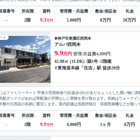
部屋番号
所在階
賃料
管理費・共益費
敷金/保証金
礼金
9.3
-
2階
5,000円
0万円
20万円
万円
ート
神戸市東灘区
西岡本
アルバ西岡本
9.9
万円
管理/共益費4,000円
42.88㎡ (1LDK) /築1年 /2階建
東海道本線
「
住吉
」駅 徒歩20分
にはファミリーマート 甲南大学西校舎/S店(徒歩4分)がありちょっとした買い物
宅配ボックスがあれば再配達の手間なしに荷物を受け取れます。収納はウォークイ
衣類や日用品の収納に重宝します。室内設備は洗面所独立・浴室乾燥機などが揃ってお
部屋番号
所在階
賃料
管理費・共益費
敷金/保証金
礼金
9.9
-
1階
4,000円
1ヶ月
0万円
万円