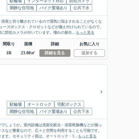
駐輪場
インターネット対応
防犯カメラ
閑静な住宅地
バイク置場あり
公共下水
。浴室と切り離されているので湿気に悩まされることがなくな
ューズボックス・クロゼットなどが備え付けられているので、
に防犯カメラが付いています。憧れの新生...
もっと見る
間取り
面積
詳細
お気に入り
1R
23.08㎡
詳細を見る
追加する
駐輪場
オートロック
宅配ボックス
閑静な住宅地
バイク置場あり
公共下水
がでしょうか。室内設備は洗面化粧台・浴室乾燥機などが揃っ
クスなど豊富なので、広々と空間を利用することも可能です。
す。セキュリティ面は、オートロック・T...
もっと見る