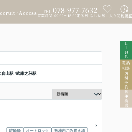
078-977-7632
TEL.
ecruit
Access
営業時間 09:30～18:30
定休日 なし
お気に入り
閲覧履歴
LINE
電話
相談
大倉山駅
/
武庫之荘駅
店舗予約
物件検索
駐輪場
オートロック
敷地内ごみ置き場