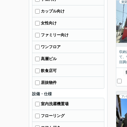
賃貸
カップル向け
女性向け
ファミリー向け
ワンフロア
収納
て、
高層ビル
目調
飲食店可
居抜物件
設備・仕様
アパ
室内洗濯機置場
フローリング