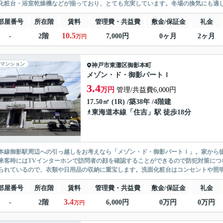
化粧台・浴室乾燥機などが揃っており、とても充実しています。冬場の換気にも適した
部屋番号
所在階
賃料
管理費・共益費
敷金/保証金
礼金
10.5
-
2階
7,000円
0ヶ月
2ヶ月
万円
マンション
神戸市東灘区
御影本町
メゾン・ド・御影パートＩ
3.4
万円
管理/共益費6,000円
17.50㎡ (1R) /築38年 /4階建
東海道本線
「
住吉
」駅 徒歩18分
本線御影駅周辺への引っ越しをお考えなら「メゾン・ド・御影パートＩ」。家から徒
来客時にはTVインターホンで訪問者の顔を確認することができるので防犯対策につ
られているので、衣類や日用品の収納に重宝します。洗面化粧台はコンセントや照明
部屋番号
所在階
賃料
管理費・共益費
敷金/保証金
礼金
3.4
-
2階
6,000円
0万円
0万円
万円