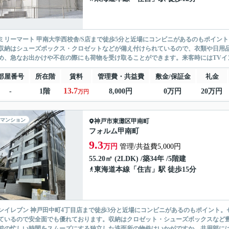
ミリーマート 甲南大学西校舎/S店まで徒歩5分と近場にコンビニがあるのもポイン
収納はシューズボックス・クロゼットなどが備え付けられているので、衣類や日用
め、急なお出かけや不在の際にも荷物を受け取ることができます。来客時にはTVイン
部屋番号
所在階
賃料
管理費・共益費
敷金/保証金
礼金
13.7
-
1階
8,000円
0万円
20万円
万円
マンション
神戸市東灘区
甲南町
フォルム甲南町
9.3
万円
管理/共益費5,000円
55.20㎡ (2LDK) /築34年 /5階建
東海道本線
「
住吉
」駅 徒歩15分
ンイレブン 神戸田中町4丁目店まで徒歩3分と近場にコンビニがあるのもポイント。
ているので安全面でも優れております。収納はクロゼット・シューズボックスなど
前の忙しい時間をスムーズにする独立した洗面所の物件はいかがですか。共用部にはエ