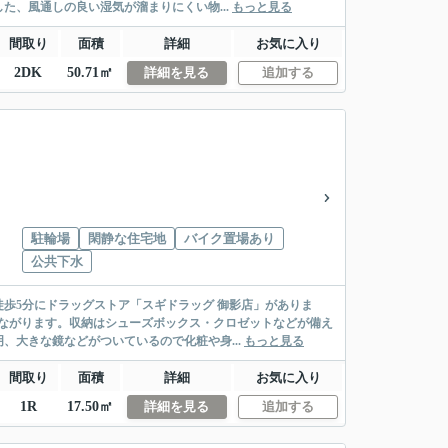
、風通しの良い湿気が溜まりにくい物...
もっと見る
間取り
面積
詳細
お気に入り
2DK
50.71㎡
詳細を見る
追加する
駐輪場
閑静な住宅地
バイク置場あり
公共下水
歩5分にドラッグストア「スギドラッグ 御影店」がありま
ながります。収納はシューズボックス・クロゼットなどが備え
、大きな鏡などがついているので化粧や身...
もっと見る
間取り
面積
詳細
お気に入り
1R
17.50㎡
詳細を見る
追加する