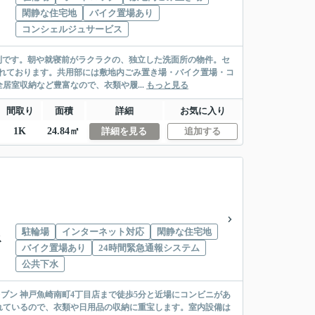
閑静な住宅地
バイク置場あり
コンシェルジュサービス
便利です。朝や就寝前がラクラクの、独立した洗面所の物件。セ
れております。共用部には敷地内ごみ置き場・バイク置場・コ
室収納など豊富なので、衣類や履...
もっと見る
間取り
面積
詳細
お気に入り
1K
24.84㎡
詳細を見る
追加する
駐輪場
インターネット対応
閑静な住宅地
ス
バイク置場あり
24時間緊急通報システム
公共下水
ブン 神戸魚崎南町4丁目店まで徒歩5分と近場にコンビニがあ
れているので、衣類や日用品の収納に重宝します。室内設備は