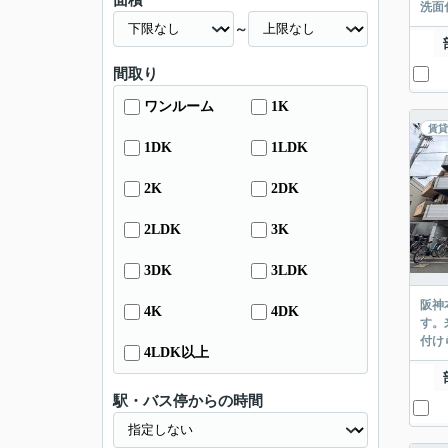
面積
洗面
～
間取り
ワンルーム
1K
賃貸
1DK
1LDK
2K
2DK
2LDK
3K
3DK
3LDK
阪神
4K
4DK
す。
付け
4LDK以上
駅・バス停からの時間