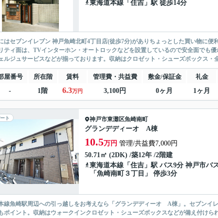
東海道本線
「
住吉
」駅 徒歩14分
にはセブンイレブン 神戸魚崎北町4丁目店(徒歩7分)がありちょっとした買い物に
リティ面は、TVインターホン・オートロックなどを設置しているので安全面でも優
ェルジュサービスなどが揃っております。収納はクロゼット・シューズボックス・全居
部屋番号
所在階
賃料
管理費・共益費
敷金/保証金
礼金
6.3
-
1階
3,100円
0ヶ月
1ヶ月
万円
ート
神戸市東灘区
魚崎南町
グランデディーオ A棟
10.5
万円
管理/共益費7,000円
50.71㎡ (2DK) /築12年 /2階建
東海道本線
「
住吉
」駅 バス9分 神戸市バ
「魚崎南町３丁目」 停歩3分
本線魚崎駅周辺への引っ越しをお考えなら「グランデディーオ A棟」。セブンイレ
もポイント。収納はウォークインクロゼット・シューズボックスなどが備え付けら