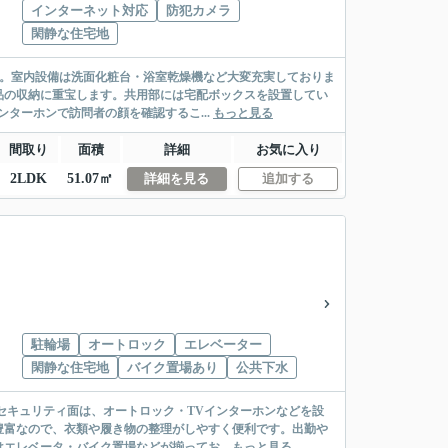
インターネット対応
防犯カメラ
閑静な住宅地
ト。室内設備は洗面化粧台・浴室乾燥機など大変充実しておりま
品の収納に重宝します。共用部には宅配ボックスを設置してい
ターホンで訪問者の顔を確認するこ...
もっと見る
間取り
面積
詳細
お気に入り
2LDK
51.07㎡
詳細を見る
追加する
駐輪場
オートロック
エレベーター
閑静な住宅地
バイク置場あり
公共下水
セキュリティ面は、オートロック・TVインターホンなどを設
豊富なので、衣類や履き物の整理がしやすく便利です。出勤や
レベータ・バイク置場などが揃ってお...
もっと見る