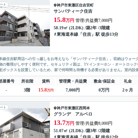
ート
神戸市東灘区
住吉宮町
サンパティーク住吉
15.8
万円
管理/共益費7,000円
58.19㎡ (2LDK) /築2年 /3階建
東海道本線
「
住吉
」駅 徒歩13分
本線住吉駅周辺への引っ越しをお考えなら「サンパティーク住吉」。収納はウォー
物の整理がしやすく便利です。セキュリティ面は、TVインターホン・オートロック
配ボックスを設置しているため、家で何時間も待機する必要がありません。室内設備
部屋番号
所在階
賃料
管理費・共益費
敷金/保証金
礼金
15.8
-
3階
7,000円
0万円
2ヶ月
万円
ート
神戸市東灘区
西岡本
グランデ アルベロ
13.7
万円
管理/共益費8,000円
51.07㎡ (2LDK) /築3年 /2階建
東海道本線
「
住吉
」駅 徒歩12分