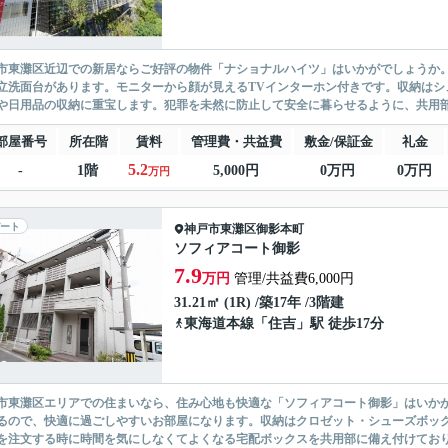
市東灘区近辺での新居ならご好評の物件「ナショナルハイツ」はいかがでしょうか
立洗面台があります。モニターから顔が見えるTVインターホン付きです。収納はシ
や日用品の収納に重宝します。犯罪を未然に防止して安全に暮らせるように、共用部
部屋番号
所在階
賃料
管理費・共益費
敷金/保証金
礼金
5.2
-
1階
5,000円
0万円
0万円
万円
ート
神戸市東灘区
御影本町
ソフィアコート御影
7.9
万円
管理/共益費6,000円
31.21㎡ (1R) /築17年 /3階建
東海道本線
「
住吉
」駅 徒歩17分
市東灘区エリアでの住まいなら、住み心地も快適な「ソフィアコート御影」はいか
るので、快適に過ごしやすいお部屋になります。収納はクロゼット・シューズボッ
を注文する時に時間を気にしなくてよくなる宅配ボックスを共用部に備え付けておりま