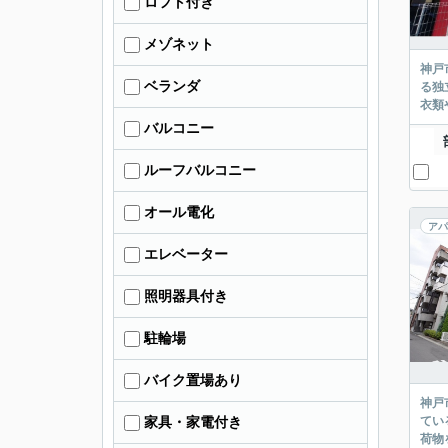
ロフト付き
メゾネット
神戸
ベランダ
る独
衣類
バルコニー
ルーフバルコニー
オール電化
アパ
エレベーター
照明器具付き
駐輪場
バイク置場あり
神戸
てい
家具・家電付き
荷物