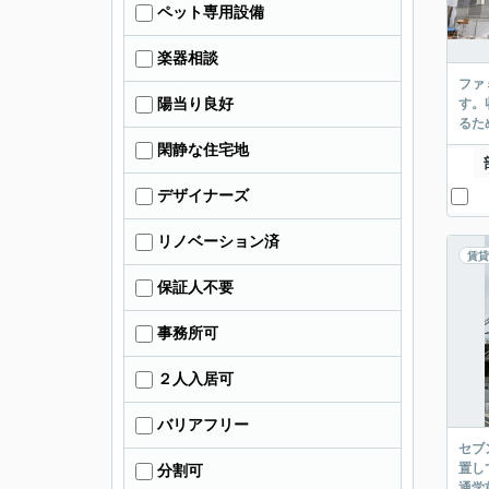
ペット専用設備
楽器相談
ファ
陽当り良好
す。
るた
閑静な住宅地
デザイナーズ
リノベーション済
賃貸
保証人不要
事務所可
２人入居可
バリアフリー
セブ
置し
分割可
通学