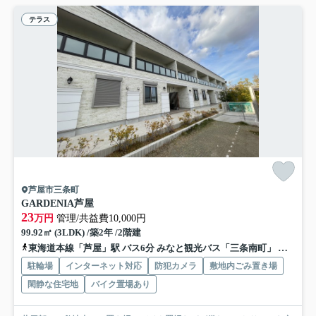
テラス
芦屋市三条町
GARDENIA芦屋
23
万円
管理/共益費10,000円
99.92㎡ (3LDK) /築2年 /2階建
東海道本線「芦屋」駅 バス6分 みなと観光バス「三条南町」 停歩9分
駐輪場
インターネット対応
防犯カメラ
敷地内ごみ置き場
閑静な住宅地
バイク置場あり