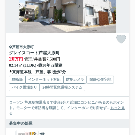
芦屋市大原町
グレイスコート芦屋大原町
20
万円
管理/共益費7,500円
82.14㎡ (3LDK) /築10年 /2階建
東海道本線「芦屋」駅 徒歩7分
駐輪場
インターネット対応
防犯カメラ
閑静な住宅地
バイク置場あり
24時間緊急通報システム
ローソン 芦屋駅前通店まで徒歩2分と近場にコンビニがあるのもポイン
ト。モニターで来訪者を確認して、インターホンで対面せず...
もっと見
る
募集中の部屋
2階