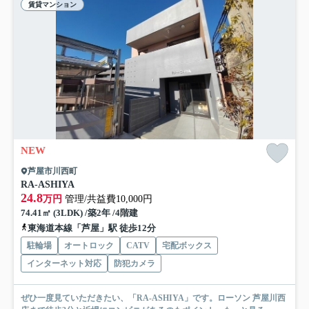
賃貸マンション
NEW
芦屋市川西町
RA-ASHIYA
24.8
万円
管理/共益費10,000円
74.41㎡ (3LDK) /築2年 /4階建
東海道本線「芦屋」駅 徒歩12分
駐輪場
オートロック
CATV
宅配ボックス
インターネット対応
防犯カメラ
ぜひ一度見ていただきたい、「RA-ASHIYA」です。ローソン 芦屋川西