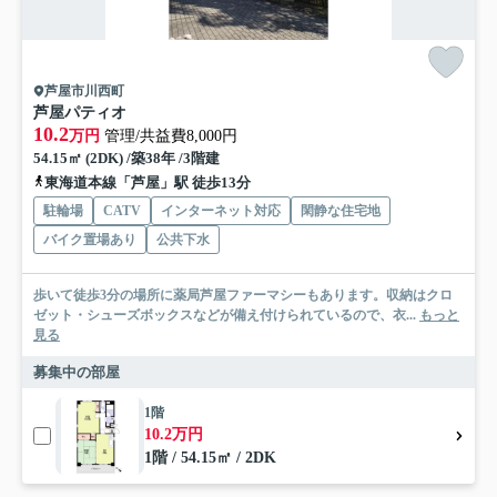
芦屋市川西町
芦屋パティオ
10.2
万円
管理/共益費8,000円
54.15㎡ (2DK) /築38年 /3階建
東海道本線「芦屋」駅 徒歩13分
駐輪場
CATV
インターネット対応
閑静な住宅地
バイク置場あり
公共下水
歩いて徒歩3分の場所に薬局芦屋ファーマシーもあります。収納はクロ
ゼット・シューズボックスなどが備え付けられているので、衣...
もっと
見る
募集中の部屋
1階
10.2万円
1階 / 54.15㎡ / 2DK