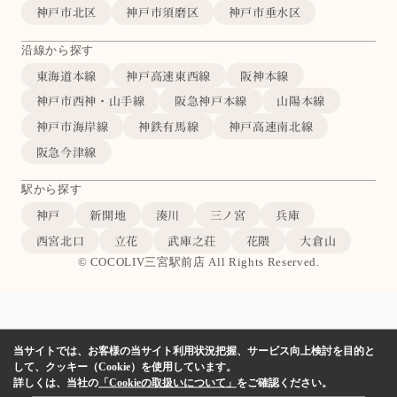
神戸市北区
神戸市須磨区
神戸市垂水区
沿線から探す
東海道本線
神戸高速東西線
阪神本線
神戸市西神・山手線
阪急神戸本線
山陽本線
神戸市海岸線
神鉄有馬線
神戸高速南北線
阪急今津線
駅から探す
神戸
新開地
湊川
三ノ宮
兵庫
西宮北口
立花
武庫之荘
花隈
大倉山
© COCOLIV三宮駅前店 All Rights Reserved.
当サイトでは、お客様の当サイト利用状況把握、サービス向上検討を目的と
して、クッキー（Cookie）を使用しています。
詳しくは、当社の
「Cookieの取扱いについて」
をご確認ください。