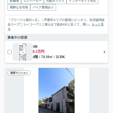
駐輪場
エレベーター
宅配ボックス
インターネット対応
閑静な住宅地
バイク置場あり
「ブリージェ朝日ヶ丘」：芦屋市エリアの新居にピッタリ。生活協同組
合コープこうべ コープミニ東山まで徒歩6分と近くて、買い...
もっと見
る
募集中の部屋
4階
8.2万円
4階 / 74.10㎡ / 2LDK
賃貸マンション