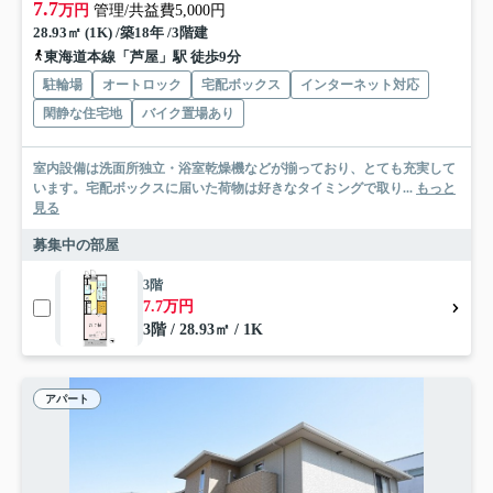
7.7
万円
管理/共益費5,000円
28.93㎡ (1K) /築18年 /3階建
東海道本線「芦屋」駅 徒歩9分
駐輪場
オートロック
宅配ボックス
インターネット対応
閑静な住宅地
バイク置場あり
室内設備は洗面所独立・浴室乾燥機などが揃っており、とても充実して
います。宅配ボックスに届いた荷物は好きなタイミングで取り...
もっと
見る
募集中の部屋
3階
7.7万円
3階 / 28.93㎡ / 1K
アパート