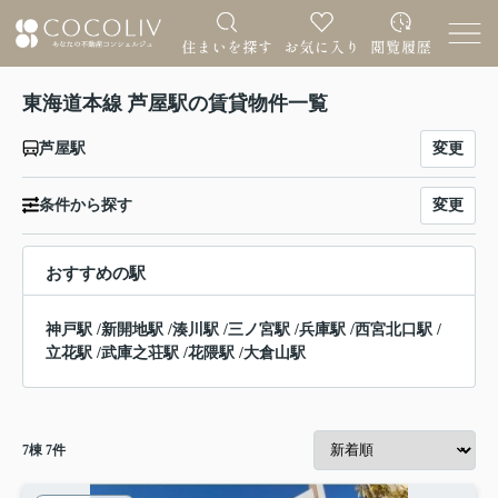
東海道本線 芦屋駅の賃貸物件一覧
変更
芦屋駅
変更
条件から探す
おすすめの駅
神戸駅
/
新開地駅
/
湊川駅
/
三ノ宮駅
/
兵庫駅
/
西宮北口駅
/
立花駅
/
武庫之荘駅
/
花隈駅
/
大倉山駅
7
棟
7
件