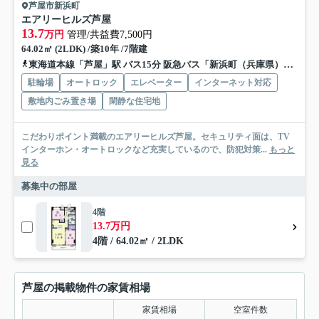
芦屋市新浜町
エアリーヒルズ芦屋
13.7
万円
管理/共益費7,500円
64.02㎡ (2LDK) /築10年 /7階建
東海道本線「芦屋」駅 バス15分 阪急バス「新浜町（兵庫県）」 停歩1分
駐輪場
オートロック
エレベーター
インターネット対応
敷地内ごみ置き場
閑静な住宅地
こだわりポイント満載のエアリーヒルズ芦屋。セキュリティ面は、TV
インターホン・オートロックなど充実しているので、防犯対策...
もっと
見る
募集中の部屋
4階
13.7万円
4階 / 64.02㎡ / 2LDK
芦屋の掲載物件の家賃相場
家賃相場
空室件数