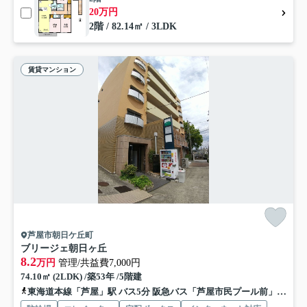
20万円
2階 / 82.14㎡ / 3LDK
賃貸マンション
芦屋市朝日ケ丘町
ブリージェ朝日ヶ丘
8.2
万円
管理/共益費7,000円
74.10㎡ (2LDK) /築53年 /5階建
東海道本線「芦屋」駅 バス5分 阪急バス「芦屋市民プール前」 停歩3分