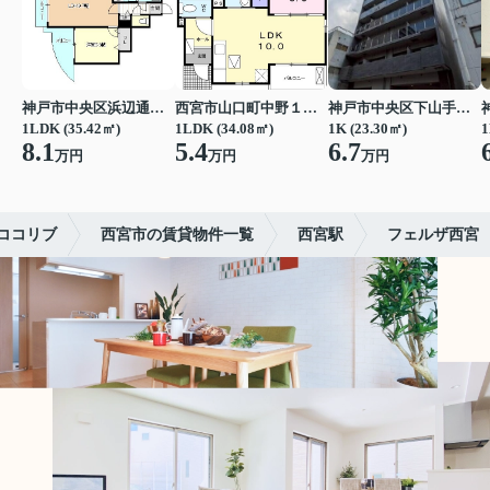
神戸市中央区浜辺通３丁目
西宮市山口町中野１丁目
神戸市中央区下山手通７丁目
1LDK (35.42㎡)
1LDK (34.08㎡)
1K (23.30㎡)
1
8.1
5.4
6.7
万円
万円
万円
ココリブ
西宮市の賃貸物件一覧
西宮駅
フェルザ西宮