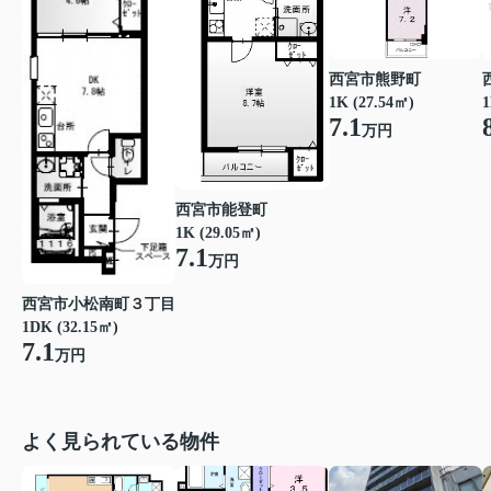
西宮市熊野町
1K (27.54㎡)
1
7.1
万円
西宮市能登町
1K (29.05㎡)
7.1
万円
西宮市小松南町３丁目
1DK (32.15㎡)
7.1
万円
よく見られている物件