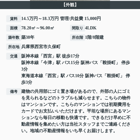
【外観】
14.5万円～18.3万円 管理/共益費 15,000円
賃料
78.20㎡～96.00㎡
4LDK
面積
間取り
築38年
1階/8階建
築年数
所在階
兵庫県
西宮市
久保町
所在地
阪神本線
「
西宮
」駅 徒歩17分
交通
阪神本線
「
今津
」駅 バス15分 阪神バス「鞍掛町」 停歩
3分
東海道本線
「
西宮
」駅 バス10分 阪神バス「鞍掛町」 停
歩3分
建物の共用部にゴミ置き場があるので、外部の人にゴミ
備考
を見られるなどのトラブルも減らせます。こちらの物件
はマンションです。こちらのマンションでは初期費用を
カードでお支払いいただけます。平坦な場所にあるマン
ションなら毎日の移動も快適です。できるだけ早めに不
動産情報を集めたい方は当社スタッフまでご連絡くださ
い。地域の不動産情報をいち早くお届けします。