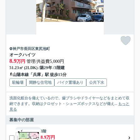
神戸市長田区東尻池町
オークハイツ
8.9
万円
管理/共益費5,000円
51.23㎡ (2LDK) /築29年 /3階建
山陽本線「兵庫」駅 徒歩15分
駐輪場
閑静な住宅地
バイク置場あり
公共下水
洗面化粧台を備えているので、歯ブラシやドライヤーなどをまとめて収
納できます。収納はクロゼット・シューズボックスなどが備え...
もっと
見る
募集中の部屋
3階
8.9万円