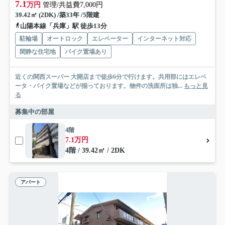
7.1
万円
管理/共益費7,000円
39.42㎡ (2DK) /築33年 /5階建
山陽本線「兵庫」駅 徒歩13分
駐輪場
オートロック
エレベーター
インターネット対応
閑静な住宅地
バイク置場あり
近くの関西スーパー 大開店まで徒歩6分で行けます。共用部にはエレベ
ータ・バイク置場などが揃っております。物件の洗面所は独...
もっと見
る
募集中の部屋
4階
7.1万円
4階 / 39.42㎡ / 2DK
アパート