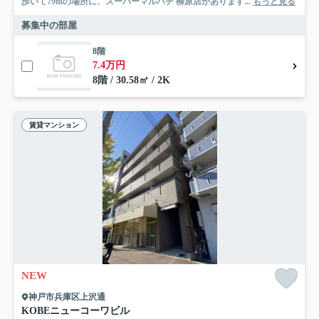
歩いて79mの場所に、スーパーマルハチ 柳原店があります...
もっと見る
募集中の部屋
8階
7.4万円
8階 / 30.58㎡ / 2K
賃貸マンション
NEW
神戸市兵庫区上沢通
KOBEニューコーワビル