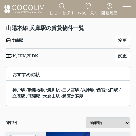
山陽本線 兵庫駅の賃貸物件一覧
変更
兵庫駅
変更
2K,2DK,2LDK
おすすめの駅
神戸駅
/
新開地駅
/
湊川駅
/
三ノ宮駅
/
兵庫駅
/
西宮北口駅
/
立花駅
/
花隈駅
/
大倉山駅
/
武庫之荘駅
3
棟
3
件