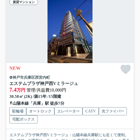
賃貸マンション
NEW
神戸市兵庫区西宮内町
エステムプラザ神戸西Vミラージュ
7.4
万円
管理/共益費10,000円
30.58㎡ (2K) /築15年 /15階建
山陽本線「兵庫」駅 徒歩7分
駐輪場
オートロック
エレベーター
CATV
光ファイバー
宅配ボックス
エステムプラザ神戸西Vミラージュ：山陽本線兵庫駅にも近くて便利。