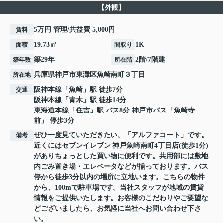
【外観】
5万円 管理/共益費 5,000円
賃料
19.73㎡
1K
面積
間取り
築29年
2階/7階建
築年数
所在階
兵庫県
神戸市東灘区
魚崎南町
３丁目
所在地
阪神本線
「
魚崎
」駅 徒歩7分
交通
阪神本線
「
青木
」駅 徒歩14分
東海道本線
「
住吉
」駅 バス8分 神戸市バス「魚崎寺
前」 停歩3分
ぜひ一度見ていただきたい、「アルファコート」です。
備考
近くにはセブンイレブン 神戸魚崎南町4丁目店(徒歩1分)
がありちょっとした買い物に便利です。共用部には敷地
内ごみ置き場・エレベータなどが揃っております。バス
停から徒歩3分以内の場所に立地います。こちらの物件
から、100mで駐車場です。当社スタッフが地域の賃貸
情報をご提供いたします。お客様のこだわりやご要望な
どございましたら、お気軽に当社へお問い合わせ下さ
い。