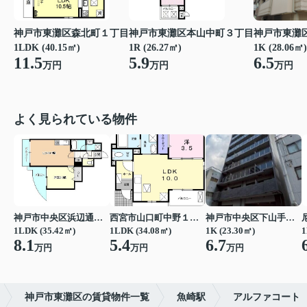
神戸市東灘区森北町１丁目
神戸市東灘区本山中町３丁目
神戸市東灘
1LDK (40.15㎡)
1R (26.27㎡)
1K (28.06㎡)
11.5
5.9
6.5
万円
万円
万円
よく見られている物件
神戸市中央区浜辺通３丁目
西宮市山口町中野１丁目
神戸市中央区下山手通７丁目
1LDK (35.42㎡)
1LDK (34.08㎡)
1K (23.30㎡)
1
8.1
5.4
6.7
万円
万円
万円
神戸市東灘区の賃貸物件一覧
魚崎駅
アルファコート