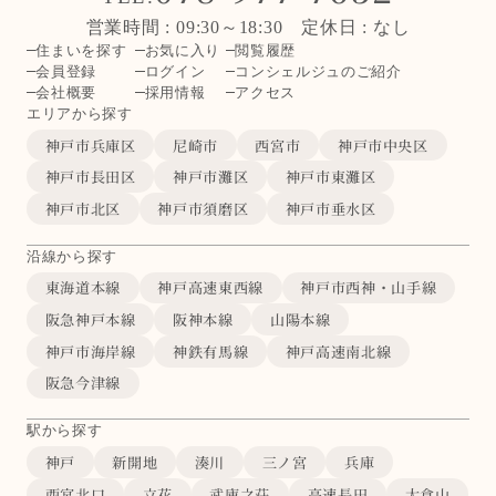
営業時間 : 09:30～18:30 定休日 : なし
住まいを探す
お気に入り
閲覧履歴
会員登録
ログイン
コンシェルジュのご紹介
会社概要
採用情報
アクセス
エリアから探す
神戸市兵庫区
尼崎市
西宮市
神戸市中央区
神戸市長田区
神戸市灘区
神戸市東灘区
神戸市北区
神戸市須磨区
神戸市垂水区
沿線から探す
東海道本線
神戸高速東西線
神戸市西神・山手線
阪急神戸本線
阪神本線
山陽本線
神戸市海岸線
神鉄有馬線
神戸高速南北線
阪急今津線
駅から探す
神戸
新開地
湊川
三ノ宮
兵庫
西宮北口
立花
武庫之荘
高速長田
大倉山