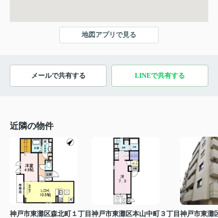
地図アプリで見る
メールで共有する
LINEで共有する
近隣の物件
神戸市東灘区森北町１丁目
神戸市東灘区本山中町３丁目
神戸市東灘