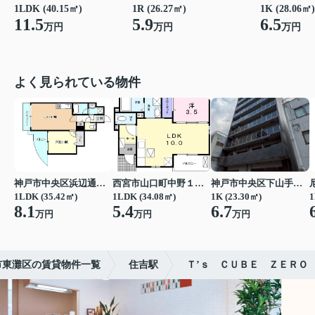
1LDK (40.15㎡)
1R (26.27㎡)
1K (28.06㎡)
11.5
5.9
6.5
万円
万円
万円
よく見られている物件
神戸市中央区浜辺通３丁目
西宮市山口町中野１丁目
神戸市中央区下山手通７丁目
1LDK (35.42㎡)
1LDK (34.08㎡)
1K (23.30㎡)
1
8.1
5.4
6.7
万円
万円
万円
市東灘区の賃貸物件一覧
住吉駅
Ｔ’ｓ ＣＵＢＥ ＺＥＲＯ