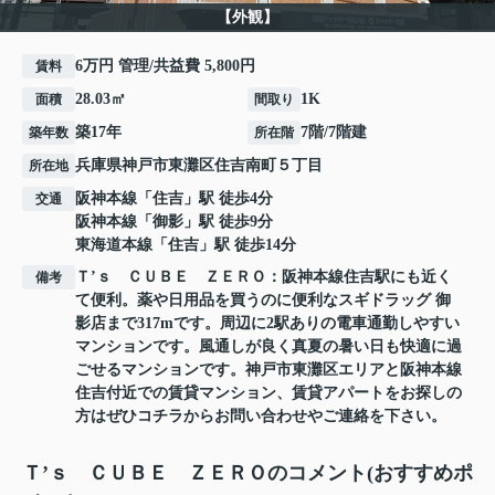
【外観】
6万円 管理/共益費 5,800円
賃料
28.03㎡
1K
面積
間取り
築17年
7階/7階建
築年数
所在階
兵庫県
神戸市東灘区
住吉南町
５丁目
所在地
阪神本線
「
住吉
」駅 徒歩4分
交通
阪神本線
「
御影
」駅 徒歩9分
東海道本線
「
住吉
」駅 徒歩14分
Ｔ’ｓ ＣＵＢＥ ＺＥＲＯ：阪神本線住吉駅にも近く
備考
て便利。薬や日用品を買うのに便利なスギドラッグ 御
影店まで317mです。周辺に2駅ありの電車通勤しやすい
マンションです。風通しが良く真夏の暑い日も快適に過
ごせるマンションです。神戸市東灘区エリアと阪神本線
住吉付近での賃貸マンション、賃貸アパートをお探しの
方はぜひコチラからお問い合わせやご連絡を下さい。
Ｔ’ｓ ＣＵＢＥ ＺＥＲＯのコメント(おすすめポ