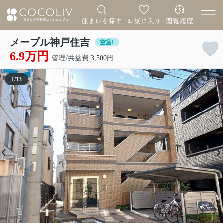
メープル神戸住吉
空室1
6.9万円
管理/共益費 3,500円
1
/
13