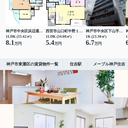
神戸市中央区浜辺通３丁目
西宮市山口町中野１丁目
神戸市中央区下山手通７丁目
1LDK (35.42㎡)
1LDK (34.08㎡)
1K (23.30㎡)
1
8.1
5.4
6.7
万円
万円
万円
神戸市東灘区の賃貸物件一覧
住吉駅
メープル神戸住吉