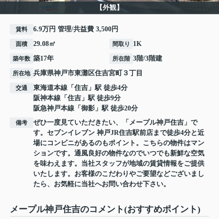
【外観】
6.9万円 管理/共益費 3,500円
賃料
29.08㎡
1K
面積
間取り
築17年
3階/3階建
築年数
所在階
兵庫県
神戸市東灘区
住吉宮町
３丁目
所在地
東海道本線
「
住吉
」駅 徒歩4分
交通
阪神本線
「
住吉
」駅 徒歩9分
阪急神戸本線
「
御影
」駅 徒歩20分
ぜひ一度見ていただきたい、「メープル神戸住吉」で
備考
す。セブンイレブン 神戸JR住吉駅前店まで徒歩4分と近
場にコンビニがあるのもポイント。こちらの物件はマン
ションです。通風良好の物件なのでいつでも新鮮な空気
を味わえます。当社スタッフが地域の賃貸情報をご提供
いたします。お客様のこだわりやご要望などございまし
たら、お気軽に当社へお問い合わせ下さい。
メープル神戸住吉のコメント(おすすめポイント)