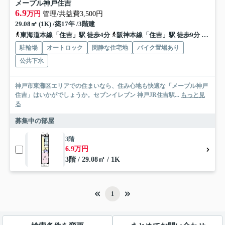
メープル神戸住吉
6.9
万円
管理/共益費3,500円
29.08㎡ (1K) /築17年 /3階建
東海道本線「住吉」駅 徒歩4分
阪神本線「住吉」駅 徒歩9分
阪急神
駐輪場
オートロック
閑静な住宅地
バイク置場あり
公共下水
神戸市東灘区エリアでの住まいなら、住み心地も快適な「メープル神戸
住吉」はいかがでしょうか。セブンイレブン 神戸JR住吉駅...
もっと見
る
募集中の部屋
3階
6.9万円
3階 / 29.08㎡ / 1K
1