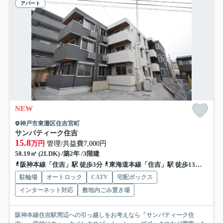
アパート
NEW
神戸市東灘区住吉宮町
サンパティーク住吉
15.8
万円
管理/共益費7,000円
58.19㎡ (2LDK) /築2年 /3階建
阪神本線「住吉」駅 徒歩3分
東海道本線「住吉」駅 徒歩13分
阪急
駐輪場
オートロック
CATV
宅配ボックス
インターネット対応
敷地内ごみ置き場
阪神本線住吉駅周辺への引っ越しをお考えなら「サンパティーク住