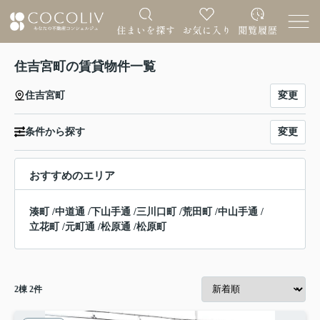
住吉宮町の賃貸物件一覧
変更
住吉宮町
変更
条件から探す
おすすめのエリア
湊町
/
中道通
/
下山手通
/
三川口町
/
荒田町
/
中山手通
/
立花町
/
元町通
/
松原通
/
松原町
2
棟
2
件