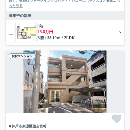
吉」。収納はウォークインクロゼット・シューズボックスなど豊富...
も
っと見る
募集中の部屋
3階
15.8万円
3階 / 58.19㎡ / 2LDK
賃貸マンション
神戸市東灘区住吉宮町