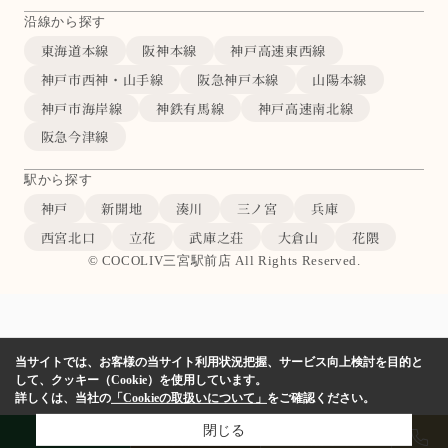
沿線から探す
東海道本線
阪神本線
神戸高速東西線
神戸市西神・山手線
阪急神戸本線
山陽本線
神戸市海岸線
神鉄有馬線
神戸高速南北線
阪急今津線
駅から探す
神戸
新開地
湊川
三ノ宮
兵庫
西宮北口
立花
武庫之荘
大倉山
花隈
© COCOLIV三宮駅前店 All Rights Reserved.
当サイトでは、お客様の当サイト利用状況把握、サービス向上検討を目的と
して、クッキー（Cookie）を使用しています。
詳しくは、当社の
「Cookieの取扱いについて」
をご確認ください。
閉じる
LINE
物件検索
店舗予約