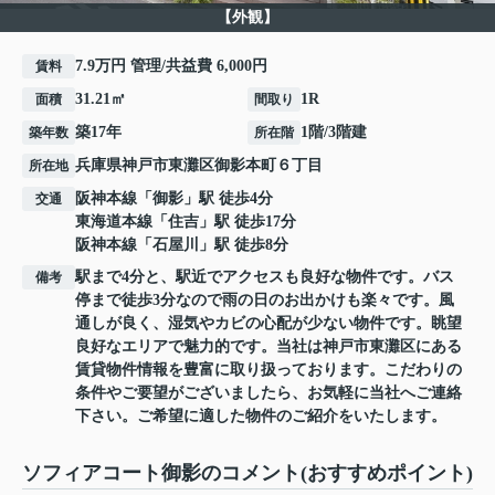
【外観】
7.9万円 管理/共益費 6,000円
賃料
31.21㎡
1R
面積
間取り
築17年
1階/3階建
築年数
所在階
兵庫県
神戸市東灘区
御影本町
６丁目
所在地
阪神本線
「
御影
」駅 徒歩4分
交通
東海道本線
「
住吉
」駅 徒歩17分
阪神本線
「
石屋川
」駅 徒歩8分
駅まで4分と、駅近でアクセスも良好な物件です。バス
備考
停まで徒歩3分なので雨の日のお出かけも楽々です。風
通しが良く、湿気やカビの心配が少ない物件です。眺望
良好なエリアで魅力的です。当社は神戸市東灘区にある
賃貸物件情報を豊富に取り扱っております。こだわりの
条件やご要望がございましたら、お気軽に当社へご連絡
下さい。ご希望に適した物件のご紹介をいたします。
ソフィアコート御影のコメント(おすすめポイント)