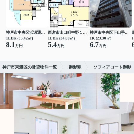
神戸市中央区浜辺通３丁目
西宮市山口町中野１丁目
神戸市中央区下山手通７丁目
1LDK (35.42㎡)
1LDK (34.08㎡)
1K (23.30㎡)
1
8.1
5.4
6.7
万円
万円
万円
神戸市東灘区の賃貸物件一覧
御影駅
ソフィアコート御影